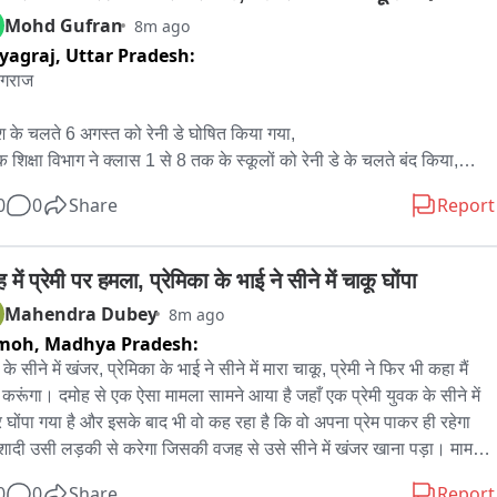
ा गांव में 40 परिवार हैं। ग्रामवासियों ने पुल बनाने की मांग लंबे समय से की है; 
Mohd Gufran
8m ago
र और जनप्रतिनिधियों से गुहार लगाई, पर सुनवाई नहीं हुई। दो साल पहले पुल 
yagraj,
Uttar Pradesh:
वीकृति मिली थी, टेंडर शुरू हुआ था, पर करीब दो वर्ष बाद भी कार्रवाई नहीं हुई। 
ागराज 

त में भागीरथी नदी का जलस्तर बढ़ जाने से ग्रामीणों की मुश्किलें और बढ़ती हैं। 
शों में स्कूली बच्चे कई दिनों तक स्कूल नहीं जाते। एक महिला ने बताया कि बीमारी 
श के चलते 6 अगस्त को रेनी डे घोषित किया गया,

मय उसे अस्पताल तक पहुंचाना मुश्किल रहा।

क शिक्षा विभाग ने क्लास 1 से 8 तक के स्कूलों को रेनी डे के चलते बंद किया,

 बेसिक शिक्षा अधिकारी ने सभी स्कूलों को बंद रखने का आदेश जारी किया।
 मुख्यालय से 4 किलोमीटर दूरी पर बसे स्यूणा गांव आज तक सड़क से नहीं जुड़ 
0
0
Share
Report
है। वर्षों पूर्व लगी ट्राली जर्जर होने के कारण खतरनाक है। ट्राली खींचते हुए 
 लोग घायल हो चुके हैं। बुजुर्ग और बच्चों के साथ सबसे अधिक समस्या होती है। 
मीणों का कहना है कि जनप्रतिनिधि वोट मांगते हैं लेकिन समाधान नहीं करते।
 में प्रेमी पर हमला, प्रेमिका के भाई ने सीने में चाकू घोंपा
Mahendra Dubey
8m ago
moh,
Madhya Pradesh:
ी के सीने में खंजर, प्रेमिका के भाई ने सीने में मारा चाकू, प्रेमी ने फिर भी कहा मैं 
 करूंगा। दमोह से एक ऐसा मामला सामने आया है जहाँ एक प्रेमी युवक के सीने में 
 घोंपा गया है और इसके बाद भी वो कह रहा है कि वो अपना प्रेम पाकर ही रहेगा 
ादी उसी लड़की से करेगा जिसकी वजह से उसे सीने में खंजर खाना पड़ा। मामला 
 दमोह इलाके का है जहाँ एक प्रेमी युवक के साथ ये सनसनीखेज वारदात हुई है। 
0
0
Share
Report