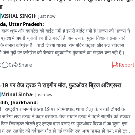
ा
VISHAL SINGH
Just now
ida,
Uttar Pradesh:
 वाक थ्रू और कांग्रेस की बाईट गयी है इससे बाईट गयी है भाजपा की भाजपा ने 
र प्रदेश में अपनी चुनावी रणनीति बदली है, अब उसका मुख्य निशाना समाजवादी 
ी के बजाय कांग्रेस है। पार्टी तिरंगा यात्रा, राम मंदिर चढ़ावा और संत रविदास 
ी जैसे मुद्दों पर कांग्रेस को घेरकर बहुकोणीय मुकाबले का माहौल बना रही है। 
वी ताप बढ़ने के साथ ही प्रदेश में नए रणनीतिक प्रयोग किए जा रहे हैं। राजनीतिक 
0
0
Share
Report
 में भले ही भाजपा और सपा की सीधी लड़ाई नजर आ रही है, लेकिन भाजपा ने अब 
्रेस को विशेष रूप से निशाने पर लेकर यह साबित करने का प्रयास किया है कि यूपी 
पंजे की ताकत को कम नहीं आंका जाएगा। बदली रणनीति के तहत भाजपा ने यूपी में 
19 पर तेज ट्रक ने राहगीर मौत, फुटओवर ब्रिज क्षतिग्रस्त
ोणीय मुकाबले का नैरेटिव बनाना शुरू कर दिया है। बाईट अवनीश_tyagi प्रवक्ता 
Mrinal Sinha
Just now
ा इस बहाने पार्टी वोटरों को बताना चाहेगी कि दोनों दल प्रदेश के लिए 
idih,
Jharkhand:
ानपरक होंगे। इसके लिए भाजपा ने विषय भी चुने हैं। तिरंगा यात्रा के दौरान एक 
 : राष्ट्रीय राजमार्ग संख्या 19 पर निमियाघाट थाना क्षेत्र के चरकी टोगरी के 
-श्रेष्ठ भारत, मिशन 2047, विभाजन विभीषिका पर संगोष्ठी और मौन जुलूस जैसे 
 सरिया लदा ट्रक ने कहर बरपाया. तेज रफ्तार ट्रक ने पहले राहगीर को टक्कर 
दों को छेड़कर कांग्रेस को घेरने की रणनीति बनाया है संत रविदास समरसता संकल्प 
, फिर डिवाइडर तोड़ते हुए एनएच द्वारा बनाए गए फुटओवर ब्रिज में जा घुसा. इस 
ान के तहत भाजपा लोगों को यह बताने का प्रयास कर रही है कि कांग्रेस ने जात-
े में एक राहगीर की दर्दनाक मौत हो गई जबकि एक अन्य घायल हो गया. वहीं ट्रक 
बढ़ाया। डॉ. भीमराव आंबेडकर जैसे बड़े दलित चेहरों को आगे बढ़ने से रोका उन्हें 