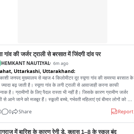
णा गांव की जर्जर ट्राली से बरसात में जिंदगी दांव पर
HEMKANT NAUTIYAL
6m ago
ahat, Uttarkashi,
Uttarakhand:
रकाशी जनपद मुख्यालय से महज 4 किलोमीटर दूर स्यूणा गांव की समस्या बरसात के 
ज्यादा बढ़ जाती है। स्यूणा गांव के लगी ट्राली से आवाजाही करना काफी 
ाक है। ग्रामीणों के लिए पैदल रास्ता भी नहीं है। जिसके कारण ग्रामीण जर्जर 
ी से आने जाने को मजबूर हैं। स्कूली बच्चे, गर्भवती महिलाएं एवं बीमार लोगों को 
मीण जान जोखिम में डालकर इसी ट्रॉली से आवागमन करते हैं। नीचे उफनती 
0
0
Share
Report
रथी नदी और ऊपर ट्रॉली पर झूलती जिंदगी किसी बड़े हादसे को न्यौता दे रही है - 
पोर्ट

यागराज में बारिश के कारण रेनी डे, क्लास 1–8 के स्कूल बंद