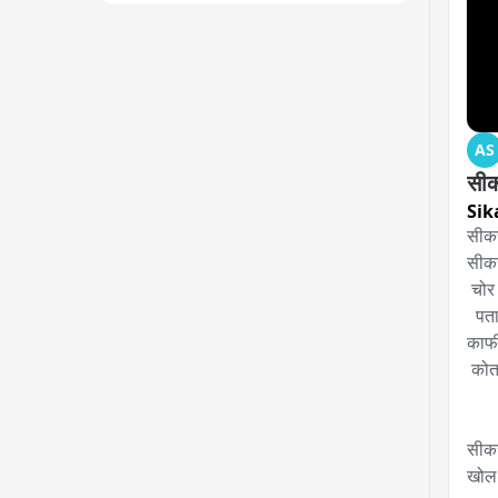
AS
सीकर
Sik
सीकर
सीकर 
 चोर किराने की दुकानों से चोरी कर ले गए सामान

  पतासे वाली गली की घटना 

काफी 
 कोतवाली पुलिस में पहुंची मौके पर

सीकर
खोल 