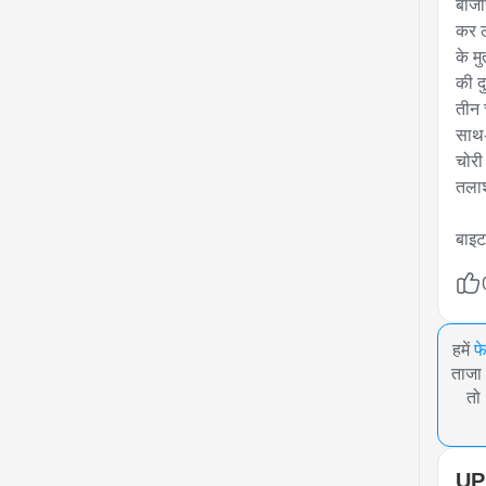
बाजा
कर ल
के म
की द
तीन 
साथ-
चोरी
तलाश
बाइट
हमें
फ
ताजा 
तो
UP 