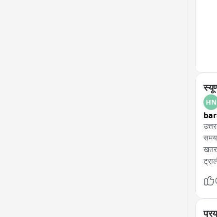
स्यू
HN
bar
उत्त
समय 
खतरन
ट्राल
ग्रा
भागी
एक रि
प्र