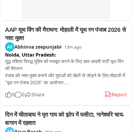
मगर केजरीवाल सरकार ने 1185 मैनुअल टेंडर किए

जबकि हमारे पास ऑनलाइन टेंडर का सिस्टम था

AAP यूथ विंग की मैराथन: मोहाली में यूथ रन पंजाब 2026 से 
यह सारे टेंडर्स में 14 हजार 527 बोलियाँ लगी

नशा मुक्त
Abhinva zeepunjabi
AZ
13m ago
जब वह बोली लगाते थे

Noida,
Uttar Pradesh:
युद्ध नशियां विरुद्ध मुहिम को मजबूत करने के लिए आम आदमी पार्टी यूथ विंग 
तो उनके विभाग, ठेकदार का IP एड्रेस एक ही रूम में बैठकर रेट डिसाइड 
की मैराथन

करते थे और मैनुअल टेंडर को जमा करते थे

पंजाब को नशा-मुक्त बनाने और युवाओं को खेलों से जोड़ने के लिए मोहाली में 
"यूथ रन पंजाब 2026" का आयोजन

वह सब IP एड्रेस सेम दिखाई दिए

0
0
Share
Report
सुबह 6 बजे गुरुद्वारा श्री अंब साहिब से 5.5 किलोमीटर लंबी मैराथन होगी 
इसमें केवल कुछ ही टेंडर ऐसे थे जिसमें कॉन्ट्रैक्ट अवार्ड होने की फाइल 
आयोजित

मिली

दिन में चीताबाघ ने मृत गाय को झोप में घसीटा, नागेश्वरि चाय-
युवाओं को नशों से दूर रहने और स्वस्थ जीवनशैली अपनाने का दिया जाएगा 
बाकी 96% फाइल्स गायब हैं

बागान में दहशत
संदेश

Arup Basak
AB
15m ago