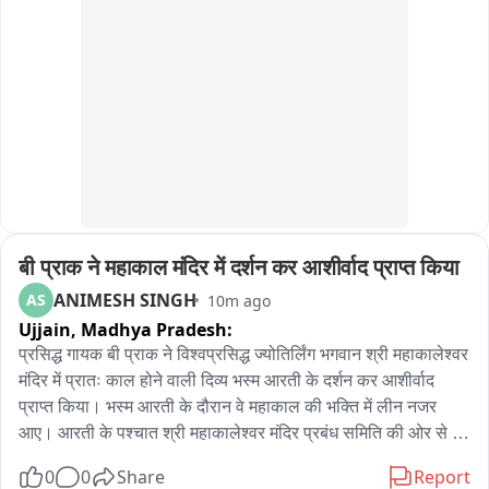
डेढ़ साल के हमारी सरकार में 24 रिपोर्ट आ चुकी हैं

हर रिपोर्ट में सैकड़ों का भ्रष्टाचार हमारे सामने आया

31 मार्च 2023 की रिपोर्ट परसो आई

हर फाइनेशियल ईयर में केजरीवाल सरकार क्या क्या भ्रष्टाचार करती है

इन सबके बारे में CAG रिपोर्ट में हमारे सामने आता है

बी प्राक ने महाकाल मंदिर में दर्शन कर आशीर्वाद प्राप्त किया
सबसे बड़ी बात 70 हजार 410 करोड़ का GST दिल्ली की जनता का 
बकाया था

ANIMESH SINGH
AS
10m ago
Ujjain,
Madhya Pradesh:
65% से भी ज्यादा राशि 5 साल से भी ज्यादा समय से दिल्ली सरकार वसूल 
प्रसिद्ध गायक बी प्राक ने विश्वप्रसिद्ध ज्योतिर्लिंग भगवान श्री महाकालेश्वर 
नहीं करती थी

मंदिर में प्रातः काल होने वाली दिव्य भस्म आरती के दर्शन कर आशीर्वाद 
प्राप्त किया। भस्म आरती के दौरान वे महाकाल की भक्ति में लीन नजर 
यानी जिन व्यापारियों ने पैसा देना होता था

आए। आरती के पश्चात श्री महाकालेश्वर मंदिर प्रबंध समिति की ओर से 
मंदिर के उप प्रशासक एस एन सोनी ने बी प्राक का आत्मीय स्वागत एवं 
0
0
Share
Report
उनसे GST डिपार्टमेंट सांठगांठ कर के वर्षों तक उनका पैसा निलंबित रहता 
सम्मान किया। इस अवसर पर उन्हें बाबा महाकाल की प्रसादी और स्मृति 