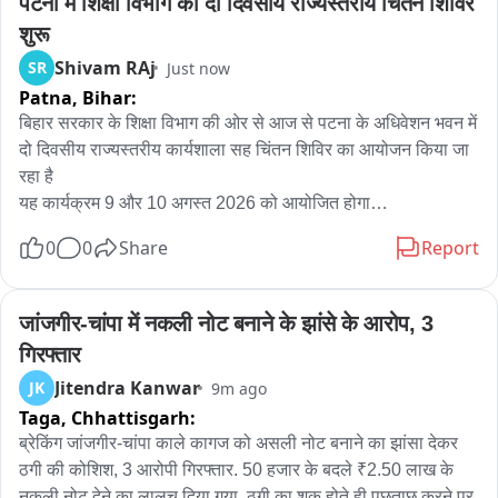
पटना में शिक्षा विभाग का दो दिवसीय राज्यस्तरीय चिंतन शिविर 
शुरू
Shivam RAj
SR
Just now
Patna,
Bihar:
बिहार सरकार के शिक्षा विभाग की ओर से आज से पटना के अधिवेशन भवन में 
दो दिवसीय राज्यस्तरीय कार्यशाला सह चिंतन शिविर का आयोजन किया जा 
रहा है

यह कार्यक्रम 9 और 10 अगस्त 2026 को आयोजित होगा

मुख्यमंत्री सम्राट चौधरी कार्यशाला का उद्घाटन करेंगे, जबकि कार्यक्रम 
0
0
Share
Report
की अध्यक्षता बिहार सरकार के शिक्षा मंत्री मिथिलेश तिवारी करेंगे 

10 बजे से कार्यक्रम की शुरुआत होगी 

कार्यशाला में राज्यभर से करीब 400 वरिष्ठ, क्षेत्रीय, जिला और प्रखंड स्तर 
जांजगीर-चांपा में नकली नोट बनाने के झांसे के आरोप, 3 
के शिक्षा अधिकारी शामिल होंगे

गिरफ्तार
इस दौरान बिहार की शिक्षा व्यवस्था को और बेहतर बनाने को लेकर 
Jitendra Kanwar
JK
9m ago
अधिकारियों के साथ विस्तृत चर्चा और मंथन किया जाएगा

Taga,
Chhattisgarh:
कार्यशाला का मुख्य उद्देश्य शिक्षा व्यवस्था में सुधार और सकारात्मक बदलाव 
लाना, प्रशासनिक दक्षता बढ़ाना और शैक्षणिक गुणवत्ता को बेहतर करना है

ब्रेकिंग जांजगीर-चांपा काले कागज को असली नोट बनाने का झांसा देकर 
इसके साथ ही शिक्षा विभाग के अधिकारियों के बीच बेहतर समन्वय स्थापित 
ठगी की कोशिश, 3 आरोपी गिरफ्तार. 50 हजार के बदले ₹2.50 लाख के 
करने, जमीनी स्तर पर योजनाओं के प्रभावी क्रियान्वयन और शिक्षा व्यवस्था 
नकली नोट देने का लालच दिया गया. ठगी का शक होते ही पूछताछ करने पर 