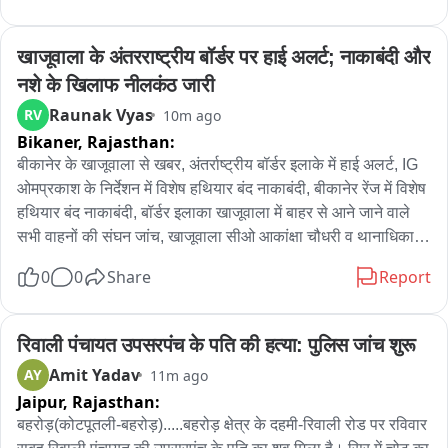
था

चिह्न भेंट किया गया। दर्शन के बाद गायक बी प्राक ने मंदिर की भव्यता और 
भस्म आरती के अलौकिक अनुभव की भूरि-भूरि प्रशंसा की।
खाजूवाला के अंतरराष्ट्रीय बॉर्डर पर हाई अलर्ट; नाकाबंदी और 
बहुत से लोगों का GST रजिस्ट्रेशन भी कैंसिल हो चुका था

नशे के खिलाफ नीलकंठ जारी
8 हजार 334 टैक्स पेयर्स जिनका रजिस्ट्रेशन कैंसिल हुआ

Raunak Vyas
RV
10m ago
Bikaner,
Rajasthan:
वह अपना E WAY BIL जारी करते रहे

बीकानेर के खाजूवाला से खबर, अंतर्राष्ट्रीय बॉर्डर इलाके में हाई अलर्ट, IG 
ओमप्रकाश के निर्देशन में विशेष हथियार बंद नाकाबंदी, बीकानेर रेंज में विशेष 
68,680 करोड़ 

हथियार बंद नाकाबंदी, बॉर्डर इलाका खाजूवाला में बाहर से आने जाने वाले 
सभी वाहनों की संघन जांच, खाजूवाला सीओ आकांक्षा चौधरी व थानाधिकारी 
4 हजार 76 जो नॉन टैक्स पेयर्स फ़ाइल्स थे उन्होंने भी 11,635 करोड़ के 
अशोक बिश्नोई नाकेबंदी में रहे मौजूद, बीकानेर SP मृदुल कच्छावा के नेतृत्व 
0
0
Share
Report
ईवे बिल बनाए

में जारी है नशे के खिलाफ ऑपरेशन नीलकंठ, खाजूवाला पुलिस के द्वारा 
हेरोइन व हथियार पकड़ने के बाद विशेष चौकसी, अंतरराष्ट्रीय बॉर्डर क्षेत्र 
यह सब केजरीवाल सरकार की नाक के नीचे हो रहा था

खाजूवाला में स्वतंत्रता दिवस को लेकर बढ़ाई गस्त
रिवाली पंचायत उपसरपंच के पति की हत्या: पुलिस जांच शुरू
Amit Yadav
AY
11m ago
यह CAG की दूसरी सबसे बड़ी फाइंडिंग थी

Jaipur,
Rajasthan:
उसके बाद बार बार टैक्स चोरी हो रहा है

बहरोड़(कोटपूतली-बहरोड़).....बहरोड़ क्षेत्र के दहमी-रिवाली रोड पर रविवार 