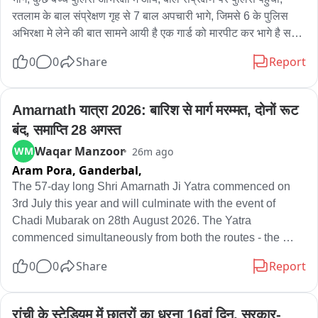
रतलाम के बाल संप्रेक्षण गृह से 7 बाल अपचारी भागे, जिमसे 6 के पुलिस 
अभिरक्षा मे लेने की बात सामने आयी है एक गार्ड को मारपीट कर भागे है सभी, 
अभी भी 1 फरारा की तलाश है, सभी हत्या, एनडीपीएस जैसे मामले के बाल 
0
0
Share
Report
अपचारी थे, प्लान बनाकर दिया घटना को अंजाम, मेन गेट के ऊपर से सरिये 
तोड़कर भागे हैदुष्क्रम हत्या और एनडीपीएस मामले के थे भागे बाल अपचारि
Amarnath यात्रा 2026: बारिश से मार्ग मरम्मत, दोनों रूट 
बंद, समाप्ति 28 अगस्त
Waqar Manzoor
WM
26m ago
Aram Pora, Ganderbal,
The 57-day long Shri Amarnath Ji Yatra commenced on 
3rd July this year and will culminate with the event of 
Chadi Mubarak on 28th August 2026. The Yatra 
commenced simultaneously from both the routes - the 
Chandanwari track in Anantnag district and Baltal in 
0
0
Share
Report
Ganderbal district. “More than 4.8 lakh pilgrims have 
performed darshan at the Holy Shrine so far. However, due 
to the recent rains, a necessity for the repair & 
रांची के स्टेडियम में छात्रों का धरना 16वां दिन, सरकार-