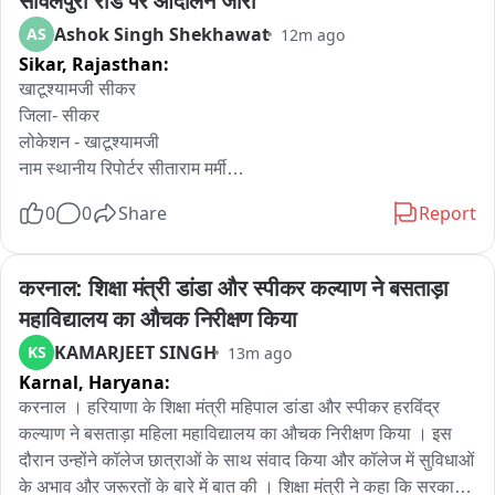
सांवलपुरा रोड पर आंदोलन जारी
Ashok Singh Shekhawat
AS
12m ago
Sikar,
Rajasthan:
खाटूश्यामजी सीकर

जिला- सीकर

लोकेशन - खाटूश्यामजी

नाम स्थानीय रिपोर्टर सीताराम मर्मी

पीडब्ल्यूडी चौकी के पास उपजिला अस्पताल का कार्य हुआ शुरू, कार्य शुरू 
0
0
Share
Report
होने के साथ ही चल रहा धरना हुआ समाप्त, सांवलपुरा रोड़ पर चार दिन से 
उपजिला अस्पताल बनाने को लेकर अभी भी धरना जारी, सात दिन से 
नगरवासी व आसपास के ग्रामवासी दे रहे थे धरना, अयोध्या के छावनी 
करनाल: शिक्षा मंत्री डांडा और स्पीकर कल्याण ने बसताड़ा 
जगद्गुरु पीठाधीश्वर परमहंस आचार्य ने धरना समाप्त करने की घोषणा, उच्च 
महाविद्यालय का औचक निरीक्षण किया
अधिकारियों की वार्ता के बाद धरना हुआ समाप्त, कचरा निस्तारण को लेकर 
KAMARJEET SINGH
KS
13m ago
पालिका प्रशासन ने दिया उचित आश्वासन, व्यापार मण्डल के अध्यक्ष सोनू 
Karnal,
Haryana:
जोशी ने बताया आमजन के संघर्ष की जीत उपजिला अस्पताल का काम शुरू 
होते ही एक धरना समाप्त, सांवलपुरा रोड पर अस्पताल की मांग को लेकर 
करनाल । हरियाणा के शिक्षा मंत्री महिपाल डांडा और स्पीकर हरविंद्र 
दूसरा धरना जारी एंकर सीकर जिले के खाटूश्यामजी कस्बे में उपजिला 
कल्याण ने बसताड़ा महिला महाविद्यालय का औचक निरीक्षण किया । इस 
अस्पताल के निर्माण कार्य पुनः चालू करवाने को लेकर चल रहे आंदोलन के 
दौरान उन्होंने कॉलेज छात्राओं के साथ संवाद किया और कॉलेज में सुविधाओं 
बीच पीडब्ल्यूडी चौकी के पास प्रस्तावित स्थल पर निर्माण कार्य शुरू होने के 
के अभाव और जरूरतों के बारे में बात की । शिक्षा मंत्री ने कहा कि सरकार 