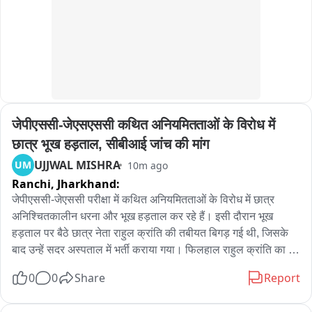
समाधान दिवस के बाद डीएम और एसएसपी ने थाना परिसर का निरीक्षण 
किया। अधिकारियों ने विभिन्न कार्यालयों, अभिलेखों और पुलिस व्यवस्था की 
जानकारी ली। साथ ही क्षेत्र में अपराध की स्थिति और लंबित मामलों की भी 
समीक्षा की।

अधिकारियों ने पुलिसकर्मियों को शिकायतों के निस्तारण में लापरवाही न 
बरतने और फरियादियों की समस्याओं पर गंभीरता से कार्रवाई करने के निर्देश 
दिए। अधिकारियों ने स्पष्ट किया कि भूमि विवादों को अनदेखा करने के बजाय 
जेपीएससी-जेएसएससी कथित अनियमितताओं के विरोध में 
राजस्व एवं पुलिस विभाग के समन्वय से उनका जल्द समाधान कराया जाए।

छात्र भूख हड़ताल, सीबीआई जांच की मांग
UJJWAL MISHRA
UM
10m ago
बाईट कुँवर अनुपम सिंह
Ranchi,
Jharkhand:
जेपीएससी-जेएससी परीक्षा में कथित अनियमितताओं के विरोध में छात्र 
अनिश्चितकालीन धरना और भूख हड़ताल कर रहे हैं। इसी दौरान भूख 
हड़ताल पर बैठे छात्र नेता राहुल क्रांति की तबीयत बिगड़ गई थी, जिसके 
बाद उन्हें सदर अस्पताल में भर्ती कराया गया। फिलहाल राहुल क्रांति का 
इलाज सदर अस्पताल में चल रहा है।

0
0
Share
Report
आज झारखंड बीजेपी के प्रदेश अध्यक्ष आदित्य साहू, राज्यसभा सांसद प्रदीप 