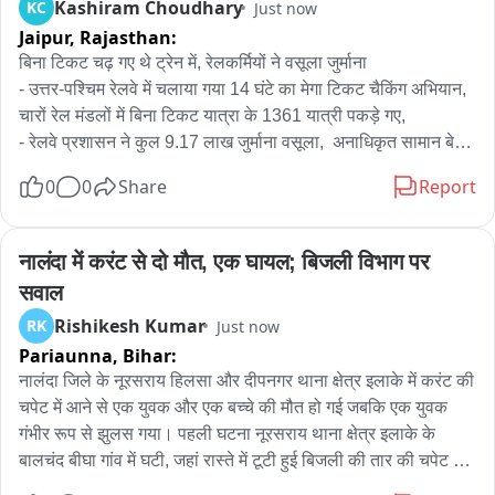
Kashiram Choudhary
KC
Just now
Jaipur,
Rajasthan:
बिना टिकट चढ़ गए थे ट्रेन में, रेलकर्मियों ने वसूला जुर्माना 

- उत्तर-पश्चिम रेलवे में चलाया गया 14 घंटे का मेगा टिकट चैकिंग अभियान, 
चारों रेल मंडलों में बिना टिकट यात्रा के 1361 यात्री पकड़े गए,

- रेलवे प्रशासन ने कुल 9.17 लाख जुर्माना वसूला,  अनाधिकृत सामान बेचने 
वालों को भी पकड़ा 

0
0
Share
Report
जयपुर।

उत्तर पश्चिम रेलवे ने ट्रेनों में बिना टिकट यात्रा करने वाले रेल यात्रियों पर 
नालंदा में करंट से दो मौत, एक घायल; बिजली विभाग पर 
सख्ती की है। यात्रियों के सफर को सुरक्षित और सुगम बनाने के उद्देश्य से 
सवाल
शुक्रवार को मेगा टिकट-चेकिंग अभियान चलाया गया। अभियान के तहत 
Rishikesh Kumar
RK
Just now
उत्तर पश्चिम रेलवे के अजमेर मंडल के अजमेर-आबू रोड रेलखंड,  बीकानेर 
Pariaunna,
Bihar:
मंडल के बीकानेर-हनुमानगढ़ रेलखंड, जयपुर मंडल के जयपुर-रेवाड़ी रेलखंड 
और जोधपुर मंडल के पाली मारवाड़-लूणी-समदड़ी रेलखंडों के मध्य कार्रवाई 
नालंदा जिले के नूरसराय हिलसा और दीपनगर थाना क्षेत्र इलाके में करंट की 
की गई। टिकट चैकिंग व रेलवे सुरक्षा बल के स्टाफ ने स्टेशनों, प्लेटफॉर्मों 
चपेट में आने से एक युवक और एक बच्चे की मौत हो गई जबकि एक युवक 
और ट्रेनों में समन्वित रूप से चेकिंग की। जिसमें नियमों का उल्लंघन करने 
गंभीर रूप से झुलस गया। पहली घटना नूरसराय थाना क्षेत्र इलाके के 
वालों के खिलाफ कड़ी कार्रवाई की गयी। अभियान के दौरान 1413 दोषियों 
बालचंद बीघा गांव में घटी, जहां रास्ते में टूटी हुई बिजली की तार की चपेट में 
से कुल 9.17 लाख रुपए का जुर्माना वसूला गया। जिनमें बिना टिकट यात्रा 
आने से 40 वर्षीय अजीत चौहान की मौत हो गई। वहीं दूसरी घटना हिलसा 