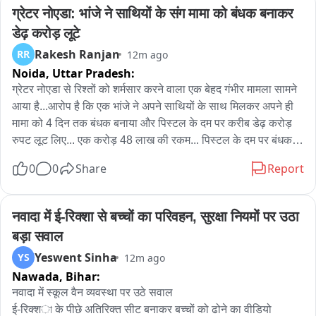
वर्मा समेत बीजेपी के अन्य नेता सदर अस्पताल पहुंचे। उन्होंने राहुल क्रांति 
ग्रेटर नोएडा: भांजे ने साथियों के संग मामा को बंधक बनाकर 
से मुलाकात कर उनका हालचाल जाना और डॉक्टरों से भी उनकी स्वास्थ्य 
डेढ़ करोड़ लूटे
स्थिति की जानकारी ली। आदित्य साहू ने डॉक्टरों से राहुल क्रांति की 
Rakesh Ranjan
RR
12m ago
समय-समय पर जांच करते रहने की बात कही。

Noida,
Uttar Pradesh:
इस दौरान आदित्य साहू ने राज्य सरकार पर छात्रों के साथ अन्याय करने का 
ग्रेटर नोएडा से रिश्तों को शर्मसार करने वाला एक बेहद गंभीर मामला सामने 
आरोप लगाया। उन्होंने कहा कि जिस तरह से वर्तमान सरकार छात्रों के 
आया है...आरोप है कि एक भांजे ने अपने साथियों के साथ मिलकर अपने ही 
साथ व्यवहार कर रही है, वह दुर्भाग्यपूर्ण है। उन्होंने परीक्षा परिणामों को लेकर 
मामा को 4 दिन तक बंधक बनाया और पिस्टल के दम पर करीब डेढ़ करोड़ 
भी सवाल उठाए।

रुपट लूट लिए... एक करोड़ 48 लाख की रकम... पिस्टल के दम पर बंधक 
बनाने का आरोप... और 4 दिनों तक यातनाओं का सिलसिला... इस पूरे मामले 
0
0
Share
Report
आदित्य साहू ने कहा कि परीक्षाओं के परिणाम पार्ट में जारी किए जा रहे हैं। 
ने कई गंभीर सवाल खड़े कर दिए हैं...फिलहाल कोर्ट के आदेश पर मुकदमा 
उन्होंने सवाल उठाते हुए कहा कि परीक्षा का परिणाम एक साथ जारी होना 
दर्ज हो चुका है और पुलिस जांच में जुटी है..
चाहिए, पार्ट-पार्ट में रिजल्ट देने का क्या मतलब है। उन्होंने सहायक शिक्षक 
नवादा में ई-रिक्शा से बच्चों का परिवहन, सुरक्षा नियमों पर उठा 
समेत अन्य परीक्षाओं का भी जिक्र करते हुए सरकार से स्पष्टता की मांग 
बड़ा सवाल
की।

Yeswent Sinha
YS
12m ago
Nawada,
Bihar:
उन्होंने आरोप लगाया कि सरकार बेरोजगार युवाओं के अधिकार को छीनने का 
काम कर रही है और छात्रों के आंदोलन को अलग-अलग तरीके से कमजोर 
नवादा में स्कूल वैन व्यवस्था पर उठे सवाल

करने का प्रयास किया जा रहा है।

ई-रिक्शা के पीछे अतिरिक्त सीट बनाकर बच्चों को ढोने का वीडियो 