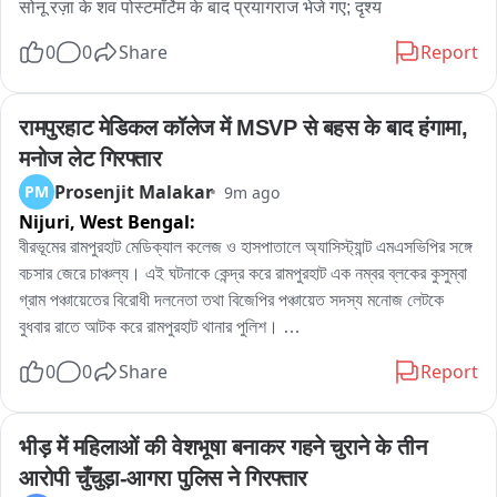
सोनू रज़ा के शव पोस्टमॉर्टेम के बाद प्रयागराज भेजे गए; दृश्य
0
0
Share
Report
रामपुरहाट मेडिकल कॉलेज में MSVP से बहस के बाद हंगामा, 
मनोज लेट गिरफ्तार
Prosenjit Malakar
PM
9m ago
Nijuri,
West Bengal:
বীরভূমের রামপুরহাট মেডিক্যাল কলেজ ও হাসপাতালে অ্যাসিস্ট্যান্ট এমএসভিপির সঙ্গে 
বচসার জেরে চাঞ্চল্য। এই ঘটনাকে কেন্দ্র করে রামপুরহাট এক নম্বর ব্লকের কুসুম্বা 
গ্রাম পঞ্চায়েতের বিরোধী দলনেতা তথা বিজেপির পঞ্চায়েত সদস্য মনোজ লেটকে 
বুধবার রাতে আটক করে রামপুরহাট থানার পুলিশ। 

এই ঘটনার প্রতিবাদে বৃহস্পতিবার বেলা বারোটা নাগাদ রামপুরহাট থানায় জমায়েত হন 
0
0
Share
Report
বিজেপির একাধিক নেতৃত্ব ও কর্মীরা। তাঁরা মনোজ লেটকে কোন অভিযোগে আটক 
করা হয়েছে, সেই বিষয়ে পুলিশের কাছে জানতে চান। কিছুক্ষণ থানায় আলোচনা চলার 
পর পরিস্থিতি স্বাভাবিক হয়।পরে প্রয়োজনীয় প্রক্রিয়া সম্পন্ন করে এদিন সকালে 
भीड़ में महिलाओं की वेशभूषा बनाकर गहने चुराने के तीन 
বিজেপির বিরোধী দলনেতা মনোজ লেটকে ছেড়ে দেয় রামপুরহাট থানার পুলিশ।
आरोपी चुँचुड़ा-आगरा पुलिस ने गिरफ्तार