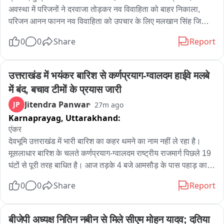
अवस्था में परिजनों ने दरवाजा तोड़कर नव विवाहिता को बाहर निकाला, 
परिजन आनन फानन नव विवाहिता को उपचार के लिए मलखान सिंह जिला 
अस्पताल लेकर पहुंचे, मलखान सिंह जिला अस्पताल से महिला को मेडिकल 
0
0
Share
Report
कॉलेज के लिए किया रेफर, अलीगढ़ के थाना गांधी पार्क के इलाके के 
अंबेडकर कॉलोनी की घटना
उत्तराखंड में भयंकर बारिश से कर्णप्रयाग-ग्वालदम हाईवे मलबे 
में बंद, बचाव टीमों के प्रयास जारी
Jitendra Panwar
JP
27m ago
Karnaprayag,
Uttarakhand:
एंकर

देवभूमि उत्तराखंड में भारी बारिश का कहर थमने का नाम नहीं ले रहा है। 
मूसलाधार बारिश के चलते कर्णप्रयाग-ग्वालदम राष्ट्रीय राजमार्ग पिछले 19 
घंटों से पूरी तरह बाधित है। आज तड़के 4 बजे आमसौड़ के पास पहाड़ का 
एक बहुत बड़ा हिस्सा दरककर सीधे हाईवे पर आ गिरा, जिससे पूरा मार्ग मलबे 
0
0
Share
Report
और चट्टानों के ढेर में तब्दील हो गया। पहाड़ी से चट्टान टूटने से बिजली 
की लाइन भी ध्वस्त हो गयी है जिससे पिण्डर घाटी के गांवों में अंधकार छाया 
हुआ है। बीआरओ मार्ग को खोलने का प्रयास कर रहा है।

बीजेपी अध्यक्ष नितिन नबीन से मिले सीएम मोहन यादव; दतिया 