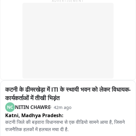
ADVERTISEMENT
को निर्देशित किया गया कि 

परिवार नियोजन सेवाओं का लाभ समुदाय में सही से पहुंचे यह हम सभी की 
जिम्मेदारी है।

पोपुलेशन फाउंडेशन से कपिल श्रीवास्तव एवं अब्दुल बासित ने परिवार 
नियोजन सेवाओं की पहुंच सामुदायिक स्तर पर पहुंचने पर जोर दिया।

डॉ आरिफ जिला परिवार नियोजन प्रबंधक ने स्वास्थ्य इकाईयों में परिवार 
नियोजन सामिग्री की उपलब्धता एवं उचित रख रखाव पर जोर दिया।बैठक में 
मुख्य रूप से डॉ जय राम सिंह अपर मुख्य चिकित्सा अधीक्षक,  इंतजार अहमद 
जिला कार्यक्रम अधिकारीआदि उपस्थित रहे।
कटनी के ढीमरखेड़ा में ITI के स्थायी भवन को लेकर विधायक-
कार्यकर्ताओं में तीखी भिड़ंत
NITIN CHAWRE
NC
42m ago
Katni,
Madhya Pradesh:
कटनी जिले की बड़वारा विधानसभा से एक वीडियो सामने आया है, जिसने 
राजनैतिक हलकों में हलचल मचा दी है.
