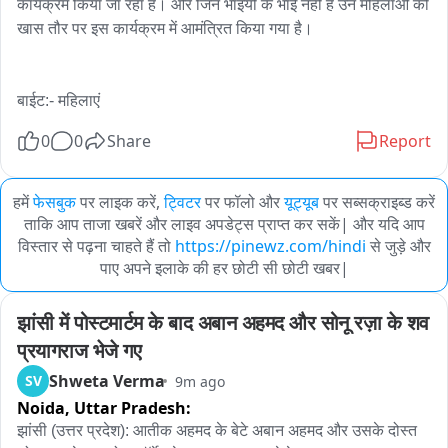
कार्यक्रम किया जा रहा है। और जिन भाइयों के भाई नहीं है उन महिलाओं को 
खास तौर पर इस कार्यक्रम में आमंत्रित किया गया है।

बाईट:- महिलाएं
0
0
Share
Report
हमें
फेसबुक
पर लाइक करें,
ट्विटर
पर फॉलो और
यूट्यूब
पर सब्सक्राइब्ड करें
ताकि आप ताजा खबरें और लाइव अपडेट्स प्राप्त कर सकें| और यदि आप
विस्तार से पढ़ना चाहते हैं तो
https://pinewz.com/hindi
से जुड़े और
पाए अपने इलाके की हर छोटी सी छोटी खबर|
झांसी में पोस्टमार्टम के बाद अबान अहमद और सोनू रज़ा के शव 
प्रयागराज भेजे गए
Shweta Verma
SV
9m ago
Noida,
Uttar Pradesh:
झांसी (उत्तर प्रदेश): आतीक अहमद के बेटे अबान अहमद और उसके दोस्त 