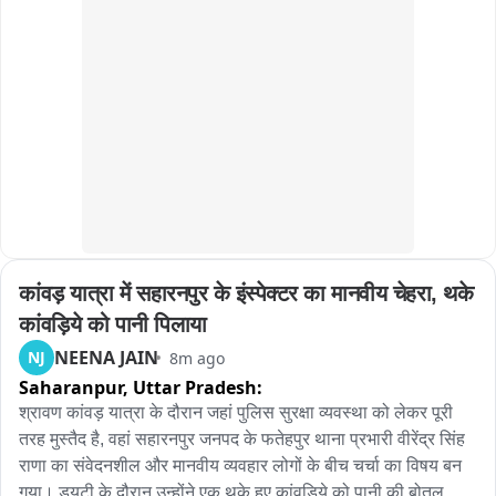
ही घटना शहापूरच्या सापगाव पुलावरची. पुलाच्या मधोमध पडलेल्या मोठ्या 
खड्ड्यात एसटीची बस आपटली आणि ती जागीच बंद पडली. परिणामी 
पुलावरील वाहतूक पूर्णपणे ठप्प झाली आहे. वाहतूक सुरळीत करण्यासाठी 
लोक आणि बस कंडक्टरने मिळून एसटीला ढकलून बाजूला घेण्याचा प्रयत्न 
सुरू केला आहे. पण तोपर्यंत दोन्ही बाजूने वाहनांच्या लांबच लांब रांगा लागल्या 
आहेत. प्रवाशांचे मोठे हाल होत आहेत. पुलावरील खड्ड्यांमुळे पुन्हा एकदा 
प्रशासनाच्या निष्काळजीपणाचा फटका सामान्य नागरिकांना बसला आहे. 
तातडीने बस हटवून वाहतूक सुरळीत करण्याची मागणी होत आहे. शहापूरच्या 
सापगाव पुलावरील खड्डे आणि त्यामुळे झालेला ट्राफिक जाम. प्रशासन 
कधी जागे होणार? शहापूर, ठाणे
कांवड़ यात्रा में सहारनपुर के इंस्पेक्टर का मानवीय चेहरा, थके 
कांवड़िये को पानी पिलाया
NEENA JAIN
NJ
8m ago
Saharanpur,
Uttar Pradesh:
श्रावण कांवड़ यात्रा के दौरान जहां पुलिस सुरक्षा व्यवस्था को लेकर पूरी 
तरह मुस्तैद है, वहां सहारनपुर जनपद के फतेहपुर थाना प्रभारी वीरेंद्र सिंह 
राणा का संवेदनशील और मानवीय व्यवहार लोगों के बीच चर्चा का विषय बन 
गया। ड्यूटी के दौरान उन्होंने एक थके हुए कांवड़िये को पानी की बोतल 