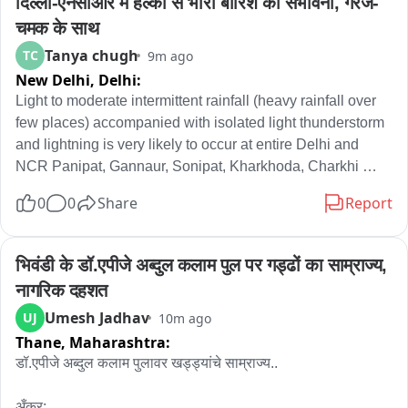
दिल्ली-एनसीआर में हल्की से भारी बारिश की संभावना, गरज-
चमक के साथ
Tanya chugh
TC
9m ago
New Delhi,
Delhi:
Light to moderate intermittent rainfall (heavy rainfall over 
few places) accompanied with isolated light thunderstorm 
and lightning is very likely to occur at entire Delhi and 
NCR Panipat, Gannaur, Sonipat, Kharkhoda, Charkhi 
Dadri, Jhajjar, Farukhnagar, Sohana, Rewari, Palwal, 
0
0
Share
Report
Bawal, Nuh, Aurangabad, Hodal (Haryana) Saharanpur, 
Deoband, Shamli, Muzaffarnagar, Kandhla, Khatauli, 
Sakoti Tanda, Hastinapur, Baraut, Daurala, Bagpat, 
भिवंडी के डॉ.एपीजे अब्दुल कलाम पुल पर गड्ढों का साम्राज्य, 
Meerut, Khekra, Modinagar, Kithor, Pilakhua, Hapur, 
नागरिक दहशत
Gulaoti, Siyana, Sikandrabad, Bulandshahar, 
Umesh Jadhav
UJ
10m ago
Jahangirabad, Anupshahar, Shikarpur, Khurja, Pahasu, 
Thane,
Maharashtra:
Debai, Narora, Gabhana, Jattari, Khair, Aligarh, 
Nandgaon, Iglas, Barsana, Raya, Hathras, Mathura, 
डॉ.एपीजे अब्दुल कलाम पुलावर खड्ड्यांचे साम्राज्य..

Sadabad, Tundla, Agra (U.P.) Bhiwari, Tizara, Khairthal, 
Kotputli, Alwar, Viratnagar, Nagar, Deeg, Laxmangarh, 
अँकर:
