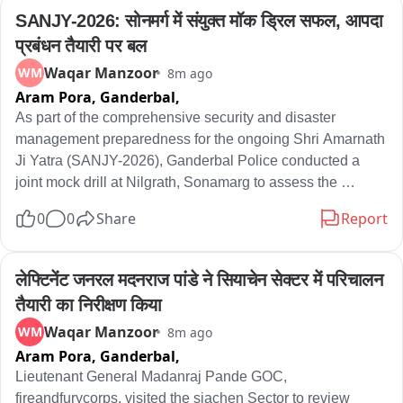
SANJY-2026: सोनमर्ग में संयुक्त मॉक ड्रिल सफल, आपदा 
प्रबंधन तैयारी पर बल
Waqar Manzoor
WM
8m ago
Aram Pora, Ganderbal,
As part of the comprehensive security and disaster 
management preparedness for the ongoing Shri Amarnath 
Ji Yatra (SANJY-2026), Ganderbal Police conducted a 
joint mock drill at Nilgrath, Sonamarg to assess the 
preparedness and operational readiness of all stakeholder 
0
0
Share
Report
agencies in responding to emergency situations. The 
exercise was conducted under the close coordination of 
Police Station Sonamarg, Special Operations Group 
लेफ्टिनेंट जनरल मदनराज पांडे ने सियाचेन सेक्टर में परिचालन 
(SOG) Ganderbal, Army, Central Armed Police Forces 
तैयारी का निरीक्षण किया
(CAPFs), Fire & Emergency Services, Health Department, 
Waqar Manzoor
WM
8m ago
and other allied agencies associated with the Yatra.

Aram Pora, Ganderbal,
The mock drill simulated an emergency scenario requiring 
Lieutenant General Madanraj Pande GOC, 
a coordinated multi-agency response. The exercise 
fireandfurycorps, visited the siachen Sector to review 