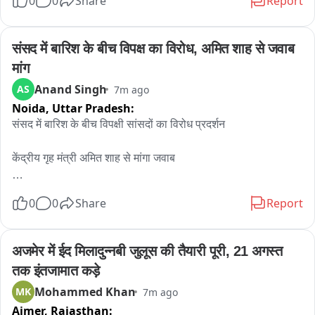
0
0
Share
Report
कोई रंजिश नहीं थी। मामले की जांच में जुटी पुलिस ने बिहार के रहने वाले 
चार युवकों को हिरासत में लिया है। शुरुआती पूछताछ के आधार पर पुलिस 
का दावा है कि आरोपियों ने हवाबाजी में फायर किए थे जो गलती से भीड़ में जा 
संसद में बारिश के बीच विपक्ष का विरोध, अमित शाह से जवाब 
लगे, फिर भी इस वारदात ने शहर के इस व्यस्त इलाके में एक बार तो असुरक्षा 
मांग
का माहौल बना दिया है।
Anand Singh
AS
7m ago
Noida,
Uttar Pradesh:
संसद में बारिश के बीच विपक्षी सांसदों का विरोध प्रदर्शन

केंद्रीय गृह मंत्री अमित शाह से मांगा जवाब

सपा सांसदों ने भी किया विरोध प्रदर्शन

0
0
Share
Report
एक बार फिर गन्ने के साथ सपा सांसदों ने किया प्रदर्शन
अजमेर में ईद मिलादुन्नबी जुलूस की तैयारी पूरी, 21 अगस्त 
तक इंतजामात कड़े
Mohammed Khan
MK
7m ago
Ajmer,
Rajasthan: