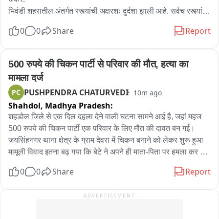
Rajgarh, Nadbai, Mahawa, Mahandipur Balaji, Bayana 
भिवंडी शहरातील अंतर्गत रस्त्यांची अक्षरशः दुर्दशा झाली आहे. सर्वच रस्त्यांवर 
(Rajasthan).
भलेमोठे खड्डे पडले आहेत. त्यामुळे वाहनचालक संतप्त झाले आहेत. पण 
0
0
Share
Report
सर्वात धक्कादायक बाब म्हणजे, भिवंडीतील डॉ.एपीजे अब्दुल कलाम 
उड्डाणपुलावरच खड्ड्यांचे साम्रাজ्य पसरले आहे. पुलाची चाळण 
झाली असून दुचाकी चालकांना अपघाताचा धोका वाढला आहे. चारचाकी 
500 रुपये की चिकन पार्टी से परिवार की मौत, हत्या का 
वाहनचांची दुरुस्तीवर हजारो रुपये खर्च होत आहेत.

मामला दर्ज
PUSHPENDRA CHATURVEDI
PC
10m ago
*[CUT TO: PACKAGE START]*

Shahdol,
Madhya Pradesh:
---

शहडोल जिले से एक दिल दहला देने वाली घटना सामने आई है, जहां महज 
500 रुपये की चिकन पार्टी एक परिवार के लिए मौत की दावत बन गई। 
*VO 1 -

जयसिंहनगर थाना क्षेत्र के ग्राम देवरा में चिकन बनाने को लेकर शुरू हुआ 
हे दृश्य आहे भिवंडीतील डॉ.एपीजे अब्दुल कलाम उड्डाणपुलाचे. महत्त्वाचा 
मामूली विवाद इतना बढ़ गया कि बेटे ने अपने ही माता-पिता पर हमला कर 
मार्ग असलेल्या या पुलावर ठिकठिकाणी मोठे खड्डे पडले आहेत. रस्त्याची 
दिया। इस हमले में पिता की इलाज के दौरान मौत हो गई, जबकि मां गंभीर 
0
0
Share
Report
चाळण झाली आहे. त्यामुळे रोज शेकडो दुचाकी आणि चारचाकी वाहनचालक 
हालत में अस्पताल में भर्ती है। पुलिस ने आरोपी बेटे को गिरफ्तार कर हत्या 
जीव मुठीत धरून प्रवास करत आहेत. भिवंडी शहरातील अंतर्गत रस्त्यांसाठी 
का मामला दर्ज कर लिया है।

ADVERTISEMENT
भिवंडी महापालिकेने तब्बल 3 कोटी रुपये खर्च केले. तरीही रस्त्यांची अवस्था 
बिकटच आहे. नुकतेच भिवंडी तालुक्यातील राहनाळ येथे 46 वर्षीय सुनिता 
वीओ01-शहडोल जिले के जयसिंहनगर थाना क्षेत्र के ग्राम देवरा में मजदूरी 