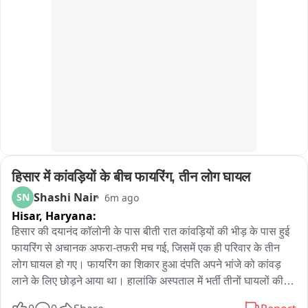
সতর্কতা। NH 31 জলঢাকা নদীর উপরেও হলুদ সতর্কতা।

রিপোর্ট: প্রদ্যুৎ দাস ( জলপাইগুড়ি )
हिसार में कांवड़ियों के बीच फायरिंग, तीन लोग घायल
Shashi Nair
SN
6m ago
Hisar,
Haryana:
हिसार की दयानंद कॉलोनी के पास बीती रात कांवड़ियों की भीड़ के पास हुई 
फायरिंग से अचानक अफरा-तफरी मच गई, जिसमें एक ही परिवार के तीन 
लोग घायल हो गए। फायरिंग का शिकार हुआ दंपति अपने भांजे को कांवड़ 
लाने के लिए छोड़ने आया था। हालांकि अस्पताल में भर्ती तीनों घायलों की 
हालत अब खतरे से बाहर है और पीड़ितों का कहना है कि उनकी किसी से 