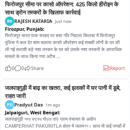
फिरोजपुर सीमा पर कासो ऑपरेशन: 425 किलो हीरोइन के 
साथ ड्रोन तस्करों के खिलाफ कार्रवाई
RAJESH KATARIA
RK
Just now
Firozpur,
Punjab:
फिरोजपुर भारत पाक सरहद पर बसा गाँव निहाला किलचा में फिरोजपुर 
पुलिस ने कल देर शाम चलाया कासो ऑपरेशन कई शक्की लोगों के घर की 
ली गई तलाशी बड़े नशा तस्कर के घर को उसके नशा तस्करी के अपराधिक 
मामलो के साथ किया गया अटैच 

0
0
Share
Report
डी आई जी फिरोजपुर स्वपनदीप शर्मा ने अपने साथ ऐस ऐस पी फिरोजपुर 
भूपिंदर सिंह और अधिकारियों के साथ दो सो के करीब पुलिस जवानों को 
साथ लेकर इस गांव में चलाया सर्च अभियान 

जलपाइगुड़ी में बाढ़ का खतरा, कई इलाकों में घर पानी में डूबे, 
राहत जारी
पुलिस अधिकारियों ने सरहदी गांव के लोगो के साथ संपर्क बना कर सरहद 
Pradyut Das
PD
1m ago
पार पाकिस्तान की और से होने वाली ड्रोन गतिविधियों और नशे और 
Jalpaiguri,
West Bengal:
हथियारों को भारतीय सीमा में भेजने वाले तस्करों के बारे में किया विचारविमर्श 
लोगो को नशा पकड़ाने के लिए पंजबा सरकार द्वारा दिए जाने वाले नगद इनाम 
जलपाइगुड़ी সদর ব্লকের गोড়ার বাড়ি ग्राम पंचायत के अधीन 
के बारे में भी लोगो को दी जानकारी 

CAMPERHAT PAKURITLA क्षेत्र में जलमগ্ন। आज भी कई जगहों में 