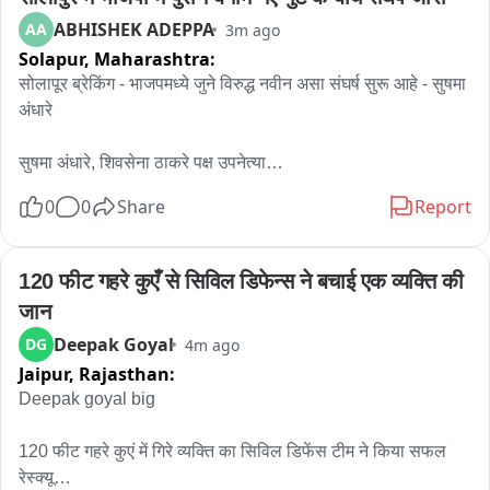
ABHISHEK ADEPPA
AA
3m ago
Solapur,
Maharashtra:
सोलापूर ब्रेकिंग - भाजपमध्ये जुने विरुद्ध नवीन असा संघर्ष सुरू आहे - सुषमा 
अंधारे

सुषमा अंधारे, शिवसेना ठाकरे पक्ष उपनेत्या

0
0
Share
Report
जिल्हा पदाधिकाऱ्यांमुळे थोडी खडखडाट आहे मात्र तीन महिन्यापासून सर्व 
सुरळीत सुरू आहे..

120 फीट गहरे कुएँ से सिविल डिफेन्स ने बचाई एक व्यक्ति की 
नवनाथ बन यांच्यासारख्या चिल्लर व्यक्तीवर मी बोलणार नाही

जान
Deepak Goyal
DG
4m ago
भाजपने ठरवलं पाहिजे की, तुम्ही नेमके खरे कोण आहात..

Jaipur,
Rajasthan:
भाजपचे काही नेते म्हणतायेत की GEN z आंदोलनाला फॉरेन फंडिंग होतं.

Deepak goyal big

दुसरीकडे सरसंघचालक म्हणतात की, gen z जींच्या मताशी मी सहमत आहे.

120 फीट गहरे कुएं में गिरे व्यक्ति का सिविल डिफेंस टीम ने किया सफल 
रेस्क्यू
