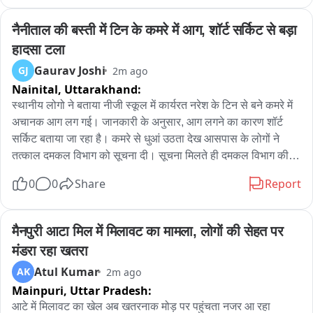
ट्रक को बचाने के प्रयास में अनियंत्रित होकर नहर में गिरी कार

नैनीताल की बस्ती में टिन के कमरे में आग, शॉर्ट सर्किट से बड़ा 
नहर की पटरी पर सुरक्षा के इंतजाम नहीं होने का आरोप

हादसा टला
Gaurav Joshi
GJ
2m ago
सुरक्षा व्यवस्था की कमी के चलते हादसे का बढ़ा खतरा

Nainital,
Uttarakhand:
मौके पर पहुंची पुलिस ने शुरू की कार्रवाई

स्थानीय लोगो ने बताया नीजी स्कूल में कार्यरत नरेश के टिन से बने कमरे में 
अचानक आग लग गई। जानकारी के अनुसार, आग लगने का कारण शॉर्ट 
थाना ताजगंज क्षेत्र का मामला
सर्किट बताया जा रहा है। कमरे से धुआं उठता देख आसपास के लोगों ने 
तत्काल दमकल विभाग को सूचना दी। सूचना मिलते ही दमकल विभाग की दो 
गाड़ियां मौके पर पहुंचीं और आग बुझाने का अभियान शुरू किया। बस्ती में 
0
0
Share
Report
टिन के बने कमरे होने के कारण आग फैलने की आशंका को देखते हुए दमकल 
कर्मियों ने आसपास के लोगों के सहयोग से तेजी से आग पर काबू पाने का 
प्रयास किया। काफी मशक्कत के बाद दमकल कर्मियों और स्थानीय लोगों ने 
मैनपुरी आटा मिल में मिलावट का मामला, लोगों की सेहत पर 
आग पर काबू पा लिया। आग लगने के दौरान कमरे के अंदर कोई मौजूद नहीं 
मंडरा रहा खतरा
था। यदि उस समय कोई व्यक्ति कमरे में होता तो बड़ा हादसा हो सकता था। 
Atul Kumar
AK
2m ago
आग से कमरे में रखा सामान कितना क्षतिग्रस्त हुआ, इसका आकलन किया 
Mainpuri,
Uttar Pradesh:
जा रहा है।
आटे में मिलावट का खेल अब खतरनाक मोड़ पर पहुंचता नजर आ रहा 