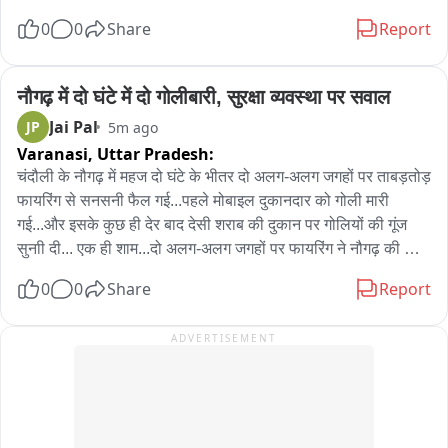
त्यावर पंतप्रधान मोदी यांनी राजीनामा दिला पाहिजेल. ते आंदोलन हाताळू 
0
0
Share
Report
शकत नाहीत..

आज दिनांक 8 अगस्त 2026 को दोपहर 3:35 बजे कंट्रोल रूम कलेक्ट्रेट 
से सूचना प्राप्त हुई कि रघुनाथपुरा/खातिया की ढाणी, थाना कानोता क्षेत्र में 
Gen Z यांनी नरेंद्र मोदी आणि अमित शहा यांच्या बद्दलची भूमिका मांडली 
एक व्यक्ति करीब 120 फीट गहरे कुएं में गिर गया है। सूचना के अनुसार 
नौगढ़ में दो घंटे में दो गोलीबारी, सुरक्षा व्यवस्था पर सवाल
त्या भूमिकेशी मोहन भागवत सहमत आहेत असं वाटतं..

व्यक्ति जीवित था और उसे तत्काल रेस्क्यू की आवश्यकता थी।

Jai Pal
JP
5m ago
Varanasi,
Uttar Pradesh:
मोहन भागवत यांनी सांगितलं होतं की, सत्तरीनंतर निवृत्तीनची शाल पांगरली 
सूचना मिलते ही उप नियंत्रक श्री अमित शर्मा के नेतृत्व में सिविल डिफेंस की 
चंदौली के नौगढ़ में महज दो घंटे के भीतर दो अलग-अलग जगहों पर ताबड़तोड़ 
पाहिजेत. मोदींनी सत्तरी ओलांडली आहे.

रेस्क्यू टीम तत्काल घटनास्थल के लिए रवाना हुई और मौके पर पहुंचकर 
फायरिंग से सनसनी फैल गई...पहले मोबाइल दुकानदार को गोली मारी 
रेस्क्यू ऑपरेशन शुरू किया।

गई...और इसके कुछ ही देर बाद देसी शराब की दुकान पर गोलियों की गूंज 
विजय चौधरी महामंत्री राहिले आहेत आणि सध्या ते फरार आहेत..

सुनाी दी... एक ही शाम...दो अलग-अलग जगहों पर फायरिंग ने नौगढ़ की 
सिविल डिफेंस 팀 ने करीब आधे घंटे तक कड़ी मशक्कत करते हुए सुरक्षित 
सुरक्षा व्यवस्था पर बड़ा सवाल खड़ा कर दिया है...अब सवाल ये है कि आखिर 
ऑडिओ व्हायरल झालेले आहेत त्यातून पीएला अटक झाली आहे. यात 7500 
तरीके से कुएं में गिरे व्यक्ति तक पहुंच बनाई और उसे जीवित एवं सुरक्षित बाहर 
0
0
Share
Report
इन दो फायरिंग की वारदातों के आरोपियों तक पुलिस कब पहुंचती है?
ऑडिओ आहे त्यातील एक एक बाहेर पडत आहे..

निकाल लिया।

ADVERTISEMENT
जो भाजप 'ना खाऊंगा ना खाने दूंगा' म्हणतात. त्यांचेच मंत्री टक्केवारीवर 
रेस्क्यू के बाद व्यक्ति को तत्काल एंबुलेंस की सहायता से उपचार के लिए 
काम करताय.

अस्पताल भिजवाया गया।

एकनाथ शिंदे यांना मराठा मेन होण्याची घाई आहे. त्याच घाई गडबडीत सॉलिड 
सिविल डिफेंस टीम की तत्परता, साहस और त्वरित कार्रवाई के चलते एक 
आणि व्हॅलिड डॉक्युमेंट त्यांनी केले नाहीत..

व्यक्ति की जान बचाने में सफलता मिली।