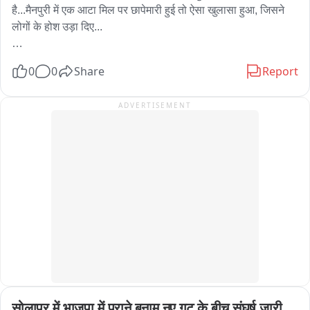
है...मैनपुरी में एक आटा मिल पर छापेमारी हुई तो ऐसा खुलासा हुआ, जिसने 
लोगों के होश उड़ा दिए...

जिस आटे से परिवार की सेहत और रोटी का रिश्ता जुड़ा है... अगर उसी में 
0
0
Share
Report
मिलावट का खेल चल रहा हो, तो चिंता लाजमी है...अब इंतजार है रिपोर्ट 
का...जो बताएगी कि आखिर आटे में क्या मिलाया जा रहा था और लोगों की 
ADVERTISEMENT
सेहत से कितना बड़ा खिलवाड़ हुआ?
सोलापुर में भाजपा में पुराने बनाम नए गुट के बीच संघर्ष जारी