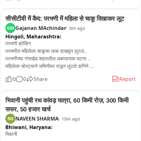
सीसीटीवी में कैद: परभणी में महिला से चाकू दिखाकर लूट
Gajanan MAchindar
GM
9m ago
Hingoli,
Maharashtra:
परभणी ब्रेकिंग 

परभणीत महिलेला चाकूचा धाक दाखवून लुटलं..

परभणीच्या गंगाखेड शहरातील धकादायक घटना ..

महिलेला चोरट्याने जमिनीवर पाडून लुटले दागिने 

चोरीचा संपूर्ण प्रकार सीसीटीव्ही कॅमेऱ्यात कैद...

0
0
Share
Report
परभणी जिल्ह्यात महिला असुरक्षित घटनेनंतर  परिसरात भीतीचे वातावरण

घटनेनंतर चोरट्याने घटनास्थळावरून काढला पळ....
भिवानी पहुंची रथ कांवड़ यात्रा, 60 किमी रोज़, 300 किमी 
सफर, 50 हजार खर्च
NAVEEN SHARMA
NS
10m ago
Bhiwani,
Haryana:
भिवानी 
