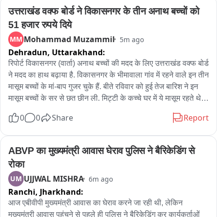
उत्तराखंड वक्फ बोर्ड ने विकासनगर के तीन अनाथ बच्चों को 
जरांगे पाटील यांच्या वक्तव्यावर भाजपला आंदोलन हाताळता येत नाही भाजप 
51 हजार रुपये दिये
आंदोलन मोडीत काढतो

Mohammad Muzammil
MM
5m ago
जरांगे पाटील उद्धव ठाकरे कौतुक. एकनाथ शिंदे यांना मार्केटिंग जमल आहे. 
Dehradun,
Uttarakhand:
त्याचं उद्धव ठाकरेंना मार्केटिंग जमलं नाही..

रिपोर्ट विकासनगर (वार्ता) अनाथ बच्चों की मदद के लिए उत्तराखंड वक्फ बोर्ड 
ने मदद का हाथ बढ़ाया है. विकासनगर के भीमावाला गांव में रहने वाले इन तीन 
एकनाथ शिंदे साहेब हे चालता चालता विमान थांबून मार्केटिंग करू शकतात..

मासूम बच्चों के मां-बाप गुजर चुके हैं. बीते रविवार को हुई तेज बारिश ने इन 
मासूम बच्चों के सर से छत छीन ली. मिट्टी के कच्चे घर में ये मासूम रहते थे, 
नाशिक कुंभमेळ्यातील सर्व कंत्राट गुजरातच्या ठेकेदारांना देण्यात आले आहे..

जो बारिश से धराशाई हो गया. इन मासूम बच्चों की कहानी पता चलने पर 
0
0
Share
Report
उत्तराखंड वक्फ बोर्ड के अध्यक्ष शादाब शम्स ने गाँव में पहुंचकर बच्चों से 
महाराष्ट्रात कुंभमेळा होते तर महाराष्ट्रातील ठेकेदाराना द्यायला काय हरकत 
मुलाकात की. उन्होंने मौके पर ही वक्फ बोर्ड की तरफ से 51 हजार रुपये का 
आहे..

चेक देकर इन मासूम बच्चों की आर्थिक सहायता की. उन्होंने बताया कि 
ABVP का मुख्यमंत्री आवास घेराव पुलिस ने बैरिकेडिंग से 
सरकार और वक्फ बोर्ड जरूरतमंद परिवारों के साथ हमेशा खड़ा है. बच्चों की 
रोका
गिरीश महाजन हे भाजपचे संकटमोचक असले तरी सध्या ते गुजरातच्या 
पढ़ाई, आर्थिक सहायता और आवास सहित अन्य जरूरतों में हर संभव मदद 
ठेकेदारांचे कॉन्ट्रॅक्ट मोचन आहेत का
UJJWAL MISHRA
UM
6m ago
की जाएगी. मौके पर मौजूद स्थानीय विधायक मुन्ना सिंह चौहान ने भी मासूम 
Ranchi,
Jharkhand:
बेसहारा बच्चों की मदद का भरोसा जताया. जमीयत उलमा ए हिंद के 
प्रतिनिधिमंडल ने भी बच्चों से मुलाकात कर उनकी मदद का भरोसा दिया.
आज एबीवीपी मुख्यमंत्री आवास का घेराव करने जा रही थी, लेकिन 
मुख्यमंत्री आवास पहुंचने से पहले ही पुलिस ने बैरिकेडिंग कर कार्यकर्ताओं 