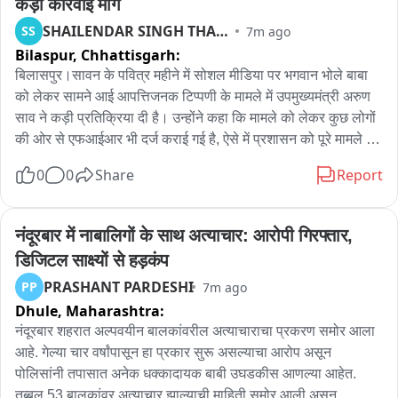
कड़ी कार्रवाई मांग
SHAILENDAR SINGH THAKUR
SS
7m ago
Bilaspur,
Chhattisgarh:
बिलासपुर।सावन के पवित्र महीने में सोशल मीडिया पर भगवान भोले बाबा 
को लेकर सामने आई आपत्तिजनक टिप्पणी के मामले में उपमुख्यमंत्री अरुण 
साव ने कड़ी प्रतिक्रिया दी है। उन्होंने कहा कि मामले को लेकर कुछ लोगों 
की ओर से एफआईआर भी दर्ज कराई गई है, ऐसे में प्रशासन को पूरे मामले में 
सख्ती से कार्रवाई करनी चाहिए। अरुण साव ने कहा कि सावन के पावन माह 
0
0
Share
Report
में इस तरह की टिप्पणी से धर्मावलंबियों की भावनाएं आहत होती हैं और ऐसे 
कृत्य को गंभीरता से लिया जाना चाहिए। उन्होंने प्रशासन से दोषी के 
खिलाफ कठोर कार्रवाई की मांग करते हुए कहा कि कार्रवाई ऐसी हो कि भविष्य 
नंदूरबार में नाबालिगों के साथ अत्याचार: आरोपी गिरफ्तार, 
में कोई भी व्यक्ति धार्मिक भावनाओं को ठेस पहुंचाने वाली टिप्पणी करने से 
डिजिटल साक्ष्यों से हड़कंप
पहले कई बार सोचे। उपमुख्यमंत्री ने लोगों से सोशल मीडिया का इस्तेमाल 
PRASHANT PARDESHI
PP
7m ago
करते समय संयम बरतने और धार्मिक विषयों पर किसी भी तरह की 
Dhule,
Maharashtra:
आपत्तिजनक टिप्पणी से बचने की अपील भी की。
नंदूरबार शहरात अल्पवयीन बालकांवरील अत्याचाराचा प्रकरण समोर आला 
आहे. गेल्या चार वर्षांपासून हा प्रकार सुरू असल्याचा आरोप असून 
पोलिसांनी तपासात अनेक धक्कादायक बाबी उघडकीस आणल्या आहेत. 
तब्बल 53 बालकांवर अत्याचार झाल्याची माहिती समोर आली असून 