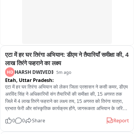
ओबीसी आणि मराठा वाद असाच राहिला पाहिजे. जाणीवपूर्वक फडणवीस 
यांनी चालू केली आहे.

फडणवीस आणि एकनाथ शिंदे यांच्या कुरबुडीच्या राजकारणात मराठा 
समाजाचं नुकसान होतंय.

एटा में हर घर तिरंगा अभियान: डीएम ने तैयारियाँ समीक्षा की, 4 
भाजपमध्ये जुने विरुद्ध नवीन असा संघर्ष सुरू आहे..

लाख तिरंगे फहराने का लक्ष्य
जुने येऊन आयत्या पिठावर रेगुट्या वडत आहे मात्र जुन्यांच्या तोंडाला पान 
HARSH DWIVEDI
HD
5m ago
पुसण्याचं काम सुरू आहे

Etah,
Uttar Pradesh:
एटा में हर घर तिरंगा अभियान को लेकर जिला प्रशासन ने कसी कमर, डीएम 
जयकुमार गोरे यांच्या विरोधात उद्याच्या पत्रकार परिषदेत मी बोलणार..

अरविंद सिंह ने अधिकारियों संग तैयारियों की समीक्षा की, 15 अगस्त तक 
जिले में 4 लाख तिरंगे फहराने का लक्ष्य तय, 15 अगस्त को तिरंगा यात्रा, 
जयकुमार गोरे कोण आहेत. मला माहिती आहे. फलटण येथील त्यांचे 
प्रभात फेरी और सांस्कृतिक कार्यक्रम होंगे, जागरूकता अभियान के जरिये 
प्रकरणही मला माहिती आहे..

लोगों को अभियान से जोड़ा जाएगा, डीएम ने आमजन से घरों पर तिरंगा 
0
0
Share
Report
फहराने की अपील की,
त्यांच्या अन्य कारणामे ही मला माहिती आहेत..
