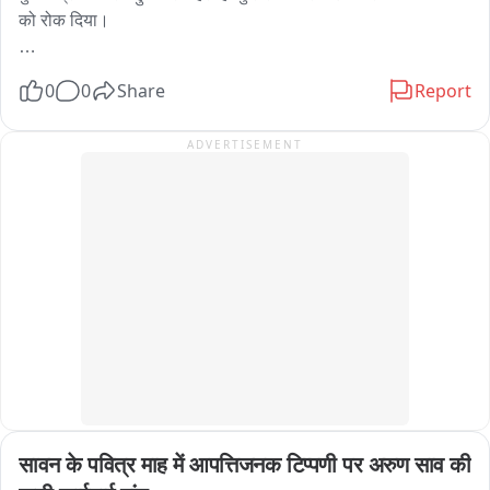
को रोक दिया।

इस पूरे मामले पर बीजेपी के प्रदेश अध्यक्ष आदित्य साहू ने सरकार पर 
0
0
Share
Report
निशाना साधा। उन्होंने कहा कि एबीवीपी के कार्यकर्ता शांतिपूर्ण तरीके से 
घेराव करने जा रहे थे, लेकिन उन पर लाठीचार्ज किया गया।

ADVERTISEMENT
आदित्य साहू ने सवाल उठाते हुए कहा कि आखिर सरकार ने छात्रों और 
कार्यकर्ताओं से वार्ता क्यों नहीं की? उन्हें बुलाकर उनकी बात क्यों नहीं सुनी 
गई?

उन्होंने आरोप लगाया कि सरकार जोर-जबरदस्ती और तोड़फोड़ की राजनीति 
कर रही है। उन्होंने कहा कि झारखंड की जनता और छात्र सब कुछ देख रहे 
हैं और इस तरह की कार्रवाई कतई बर्दाश्त नहीं की जाएगी。

सावन के पवित्र माह में आपत्तिजनक टिप्पणी पर अरुण साव की 