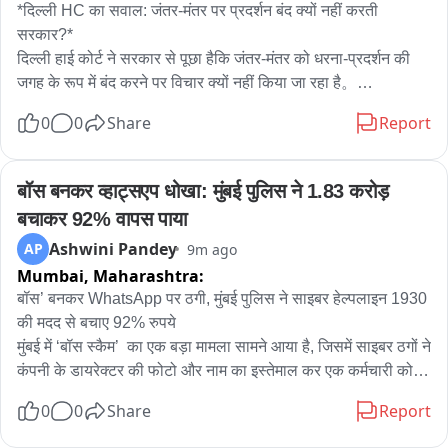
*दिल्ली HC का सवाल: जंतर-मंतर पर प्रदर्शन बंद क्यों नहीं करती 
सरकार?*

दिल्ली हाई कोर्ट ने सरकार से पूछा हैकि जंतर-मंतर को धरना-प्रदर्शन की 
जगह के रूप में बंद करने पर विचार क्यों नहीं किया जा रहा है。

0
0
Share
Report
जस्टिस अमित महाजन ने कहा कि मेरी व्यक्तिगत राय में जंतर-मंतर या शहर 
के बीचों-बीच प्रदर्शन नहीं होने चाहिए, क्योंकि इससे पूरे शहर को परेशानी 
होती है। विरोध-प्रदर्शनों की वजह से सड़कें जाम हो जाती हैं, एंबुलेंस की 
बॉस बनकर व्हाट्सएप धोखा: मुंबई पुलिस ने 1.83 करोड़ 
आवाजाही प्रभावित होती है और आम लोगों के कामकाज में बाधा आती है। 
बचाकर 92% वापस पाया
यह एक तरह से पूरे शहर को बंधक बनाने जैसा है।

Ashwini Pandey
AP
9m ago
Mumbai,
Maharashtra:
हालांकि, उन्होंने यह भी स्पष्ट किया कि प्रदर्शन की अनुमति देना या न देना 
सरकार का काम है। अदालत इस संबंध में कोई फैसला नहीं दे रही है।

बॉस’ बनकर WhatsApp पर ठगी, मुंबई पुलिस ने साइबर हेल्पलाइन 1930 
की मदद से बचाए 92% रुपये

मुंबई में ‘बॉस स्कैम’  का एक बड़ा मामला सामने आया है, जिसमें साइबर ठगों ने 
*कोर्ट के सामने क्या मामला था?*

कंपनी के डायरेक्टर की फोटो और नाम का इस्तेमाल कर एक कर्मचारी को 
दिल्ली हाई कोर्ट ने यह टिप्पणी ऑल इंडिया दलित क्रिश्चियन राइट्स 
WhatsApp के जरिए झांसे में लिया। ठगों ने खुद को कंपनी का वरिष्ठ 
0
0
Share
Report
प्रोटेक्शन कमेटी की ओर से दायर याचिका पर सुनवाई के दौरान की। कमेटी 
अधिकारी बताकर कर्मचारी से तत्काल एक बैंक खाते में 1.98 करोड़ रुपये 
ने अदालत से मांग की थी कि वह दिल्ली पुलिस को उनके प्रदर्शन की 
ट्रांसफर करा लिए।
