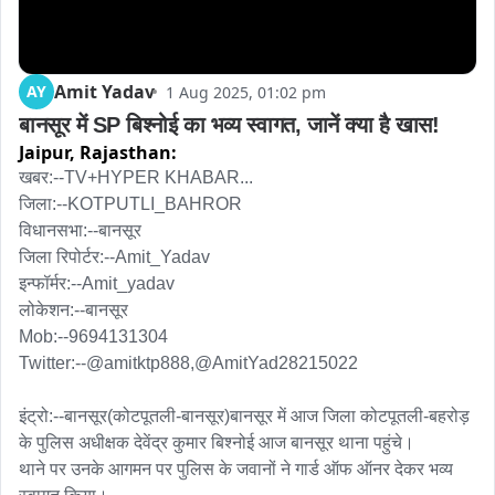
Amit Yadav
AY
1 Aug 2025, 01:02 pm
बानसूर में SP बिश्नोई का भव्य स्वागत, जानें क्या है खास!
Jaipur,
Rajasthan:
खबर:--TV+HYPER KHABAR...

जिला:--KOTPUTLI_BAHROR

विधानसभा:--बानसूर 

जिला रिपोर्टर:--Amit_Yadav

इन्फॉर्मर:--Amit_yadav 

लोकेशन:--बानसूर 

Mob:--9694131304

Twitter:--@amitktp888,@AmitYad28215022

इंट्रो:--बानसूर(कोटपूतली-बानसूर)बानसूर में आज जिला कोटपूतली-बहरोड़ 
के पुलिस अधीक्षक देवेंद्र कुमार बिश्नोई आज बानसूर थाना पहुंचे।

थाने पर उनके आगमन पर पुलिस के जवानों ने गार्ड ऑफ ऑनर देकर भव्य 