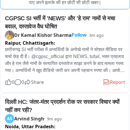
पाए अपने इलाके की हर छोटी सी छोटी खबर|
CGPSC SI भर्ती में 'NEWS' और 'हे राम' नामों से मचा 
बवाल, दस्तावेज वैध घोषित
Dr Kamal Kishor Sharma
3m ago
Follow
Raipur,
Chhattisgarh:
छत्तीसगढ़ SI भर्ती परीक्षा में अभ्यर्थियों के अनोखे नामों ने सोशल मीडिया पर 
चर्चा छेड़ दी है। @cgpsc_official द्वारा NEWS, tufail, भक्त प्रहलाद 
और हे राम जैसे नामों के सत्यापित दस्तावेज साझा करने के बाद मामला गरमा 
गया। अभ्यर्थियों ने खुद वीडियो जारी कर अपनी पहचान स्पष्ट की। आयोग 
ने दस्तावेजों को वैध बताया है। वहीं, प्रारंभिक परीक्षा में सफल हुए NEWS, 
0
0
Share
Report
HeyRam, SpaceRani समेत सभी साथियों को अब मेंस की तैयारी के 
लिए शुभकामनाएं मिल रही हैं।
दिल्ली HC: जंतर-मंतर प्रदर्शन रोक पर सरकार विचार क्यों 
नहीं कर रही?
Arvind Singh
AS
9m ago
Noida,
Uttar Pradesh: