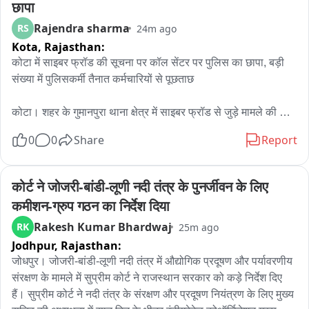
छापा
Rajendra sharma
RS
24m ago
Kota,
Rajasthan:
कोटा में साइबर फ्रॉड की सूचना पर कॉल सेंटर पर पुलिस का छापा, बड़ी 
संख्या में पुलिसकर्मी तैनात कर्मचारियों से पूछताछ

कोटा। शहर के गुमानपुरा थाना क्षेत्र में साइबर फ्रॉड से जुड़े मामले की 
सूचना के बाद पुलिस ने शॉपिंग सेंटर इलाके में संचालित एक कॉल सेंटर पर 
0
0
Share
Report
छापा मारा। शुक्रवार रात करीब 9 बजे हुई इस कार्रवाई के दौरान बड़ी संख्या 
में पुलिस अधिकारी और जवान मौके पर मौजूद रहे।

कोर्ट ने जोजरी-बांडी-लूणी नदी तंत्र के पुनर्जीवन के लिए 
जानकारी के अनुसार, साइबर फ्रॉड से जुड़े मामले की जांच के तहत पुलिस 
कमीशन-ग्रुप गठन का निर्देश दिया
टीम ने कॉल सेंटर में मौजूद कर्मचारियों से पूछताछ शुरू की। पुलिस 
Rakesh Kumar Bhardwaj
RK
25m ago
अधिकारियों ने कॉल सेंटर में संचालित गतिविधियों और कर्मचारियों की 
Jodhpur,
Rajasthan:
भूमिका से संबंधित जानकारी जुटाई।

जोधपुर। जोजरी-बांडी-लूणी नदी तंत्र में औद्योगिक प्रदूषण और पर्यावरणीय 
बताया जा रहा है कि यह कॉल सेंटर शॉपिंग सेंटर क्षेत्र में संचालित हो रहा 
संरक्षण के मामले में सुप्रीम कोर्ट ने राजस्थान सरकार को कड़े निर्देश दिए 
था। इसके अलावा शहर में इसके दो अन्य स्थानों पर भी ब्रांच ऑफिस 
हैं। सुप्रीम कोर्ट ने नदी तंत्र के संरक्षण और प्रदूषण नियंत्रण के लिए मुख्य 