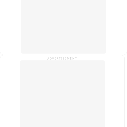
पर्यावरणीय उल्लंघनों की शिकायत के लिए क्यूआर कोड आधारित डिजिटल 
प्लेटफॉर्म बनाने के निर्देश दिए गए हैं। मामले की अगली सुनवाई 22 सितंबर 
को होगी。
ADVERTISEMENT