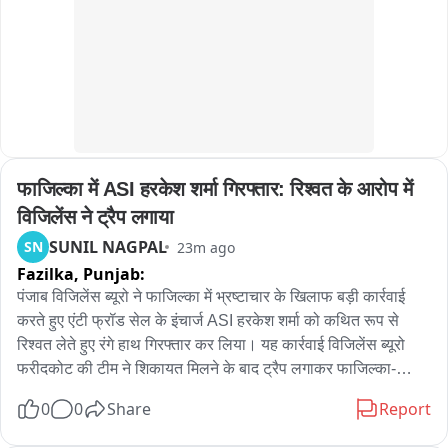
गई, जिससे विद्यालय का माहौल और भी उत्साहपूर्ण बन गया।
Shaik Salauddin

Founder President

Telangana Gig and Platform Workers Union (TGPWU)
फाजिल्का में ASI हरकेश शर्मा गिरफ्तार: रिश्वत के आरोप में 
विजिलेंस ने ट्रैप लगाया
SUNIL NAGPAL
SN
23m ago
Fazilka,
Punjab:
पंजाब विजिलेंस ब्यूरो ने फाजिल्का में भ्रष्टाचार के खिलाफ बड़ी कार्रवाई 
करते हुए एंटी फ्रॉड सेल के इंचार्ज ASI हरकेश शर्मा को कथित रूप से 
रिश्वत लेते हुए रंगे हाथ गिरफ्तार कर लिया। यह कार्रवाई विजिलेंस ब्यूरो 
फरीदकोट की टीम ने शिकायत मिलने के बाद ट्रैप लगाकर फाजिल्का-
फिरोजपुर हाईवे पर की। प्राप्‍त जानकारी के अनुसार, एंटी फ्रॉड सेल के 
0
0
Share
Report
पास दो पक्षों के बीच करीब 11-12 लाख रुपये के लेनदेन का मामला पहुंचा 
था। आरोप है कि एएसआई हरकेश शर्मा ने एक पक्ष के हक में कार्रवाई करने 