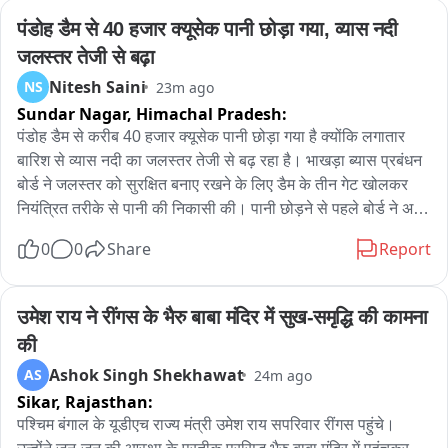
और मामला उनके पक्ष में निपटाने का भरोसा देकर रिश्वत की मांग की। जब 
पंडोह डैम से 40 हजार क्यूसेक पानी छोड़ा गया, व्यास नदी 
रिश्वत की रकम देने का समय आया तो संबंधित पक्ष ने विजिलेंस ब्यूरो 
जलस्तर तेजी से बढ़ा
फरीदकोट को शिकायत दे दी। शिकायत के आधार पर विजिलेंस टीम ने 
Nitesh Saini
NS
23m ago
योजनाबद्ध तरीके से ट्रैप लगाया और आरोपी ASI को कथित तौर पर 40 
Sundar Nagar,
Himachal Pradesh:
हजार की रिश्वत लेते हुए रंगे हाथ गिरफ्तार कर लिया। गिरफ्तारी के बाद 
विजिलेंस टीम आरोपी को फाजिल्का स्थित एसएसपी कार्यालय की दूसरी 
पंडोह डैम से करीब 40 हजार क्यूसेक पानी छोड़ा गया है क्योंकि लगातार 
मंजिल पर बने एंटी फ्रॉड सेल कार्यालय लेकर पहुंची, जहां आवश्यक कार्रवाई 
बारिश से व्यास नदी का जलस्तर तेजी से बढ़ रहा है। भाखड़ा ब्यास प्रबंधन 
पूरी की गई। इसके बाद उसे आगे की कानूनी कार्रवाई के लिए फरीदकोट ले 
बोर्ड ने जलस्तर को सुरक्षित बनाए रखने के लिए डैम के तीन गेट खोलकर 
जाया गया। फिलहाल विजिलेंस ब्यूरो पूरे मामले की जांच कर रहा है और 
नियंत्रित तरीके से पानी की निकासी की। पानी छोड़ने से पहले बोर्ड ने अर्ली 
आरोपी के खिलाफ भ्रष्टाचार के आरोप में कानून के तहत आगे की कार्रवाई 
वार्निंग सिस्टम के तहत सायरन बजाकर आसपास के क्षेत्रों में लोगों को सतर्क 
0
0
Share
Report
जारी है।
किया और व्यास नदी के किनारे रहने वाले लोगों से नदी के समीप न जाने और 
सुरक्षित दूरी बनाए रखने की अपील की। अधिकारी ने बताया कि जलस्तर 
बढ़ने के कारण पानी की आवक बढ़ रही है; आवश्यकतानुसार आगे भी पानी 
उमेश राय ने रींगस के भैरु बाबा मंदिर में सुख-समृद्धि की कामना 
छोड़ा जा सकता है। लोगों से आग्रह है कि नदी के किनारे न जाएं, बच्चों को 
की
पानी के आसपास न जाने दें और सुरक्षा निर्देशों का पालन करें।
Ashok Singh Shekhawat
AS
24m ago
Sikar,
Rajasthan:
पश्चिम बंगाल के यूडीएच राज्य मंत्री उमेश राय सपरिवार रींगस पहुंचे। 