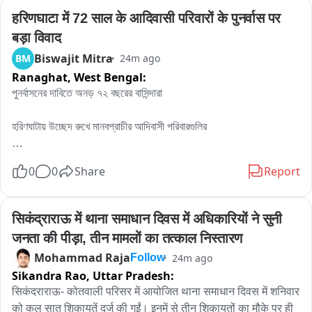
हरिणघाटा में 72 साल के आदिवासी परिवारों के पुनर्वास पर 
बड़ा विवाद
Biswajit Mitra
BM
24m ago
Ranaghat,
West Bengal:
পুনর্বাসনের দাবিতে অনড় ৭২ বছরের বাসিন্দারা

হরিণঘাটায় উচ্ছেদ রুখে মানবপ্রাচীর আদিবাসী পরিবারগুলির

হরিণঘাটা: দীর্ঘ ৭২ বছর ধরে বসবাসের পর উচ্ছেদের নোটিশ ঘিরে উত্তেজনা ছড়াল 
0
0
Share
Report
নদিয়ার হরিণঘাটা পুরসভার ৭ নম্বর ওয়ার্ডের ১৬ নম্বর কোয়ার্টারে। প্রায় ৬২টি 
পরিবারকে উচ্ছেদের উদ্যোগ নেওয়া হলে শুক্রবার সকালে প্রশাসনের জেসিবির সামনে 
মানবপ্রাচীর গড়ে তোলেন স্থানীয় বাসিন্দারা। তাঁদের অধিকাংশই আদিবাসী সাঁওতাল 
सिकंद्राराऊ में थाना समाधान दिवस में अधिकारियों ने सुनी 
সম্প্রদায়ের এবং দিনমজুরির উপর নির্ভরশীল।

जनता की पीड़ा, तीन मामलों का तत्काल निस्तारण
Mohammad Raja
24m ago
Follow
স্থানীয় বাসিন্দাদের দাবি, প্রায় সাত দশক ধরে তাঁরা ওই এলাকায় বসবাস করেন। 
Sikandra Rao,
Uttar Pradesh:
এখানকার ভোটার ও নাগরিক হিসেবেও তাঁদের দীর্ঘদিন ধরে পরিচিত। সরকারি প্রকল্পের 
सिकंदराराऊ- कोतवाली परिसर में आयोजित थाना समाधान दिवस में शनिवार 
জন্য জমি খালি করার নির্দেশে ইতিমধ্যেই তাঁদের তিন দফায় আইনি নোটিশ দেওয়া 
को कुल सात शिकायतें दर्ज की गईं। इनमें से तीन शिकायतों का मौके पर ही 
হয়েছে। সর্বশেষ নোটিশ অনুযায়ী, ৮ আগস্টের মধ্যে এলাকা খালি করার সময়সীমা 