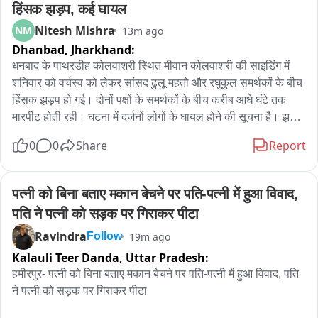
हिंसक झड़प, कई घायल
Nitesh Mishra
NM
13m ago
Dhanbad,
Jharkhand:
धनबाद के पाथरडीह कोलवाशरी स्थित मीवान कोलवाशरी की साइडिंग में 
शनिवार को वर्चस्व को लेकर सांसद ढुलू महतो और रघुकुल समर्थकों के बीच 
हिंसक झड़प हो गई। दोनों पक्षों के समर्थकों के बीच करीब आधे घंटे तक 
मारपीट होती रही। घटना में दर्जनों लोगों के घायल होने की सूचना है। झड़प 
के दौरान साइडिंग परिसर में अफरातफरी का माहौल बन गया। प्रत्यक्षदर्शियों 
0
0
Share
Report
के अनुसार, वर्चस्व को लेकर दोनों पक्षों के समर्थक आमने-सामने आ गए। 
देखते ही देखते विवाद हिंसक झड़प में बदल गया। दोनों ओर से लाठी-डंडे, 
रॉड, पत्थर और तलवार चलने की बात सामने आई है। मारपीट के दौरान 
पत्नी को बिना बताए मकान बेचने पर पति-पत्नी में हुआ विवाद, 
परिसर में मौजूद लोगों के बीच भगदड़ मच गई। कई लोगों ने भागकर अपनी 
पति ने पत्नी को सड़क पर गिराकर पीटा
जान बचाई। घटना में कई लोगों को चोटें आई हैं। कतरास बाजार निवासी 
Ravindra
19m ago
अभिषेक के सिर में गंभीर चोट लगने की बात कही जा रही है। वहीं सरायढेला 
Follow
निवासी रोहित सिंह के साथ भी मारपीट हुई। सीआईएसएफ जवानों ने उसे 
Kalauli Teer Danda,
Uttar Pradesh:
सुरक्षित निकालकर वाशरी प्लांट के अंदर पहुंचाया।झड़प के दौरान साइडिंग 
हमीरपुर- पत्नी को बिना बताए मकान बेचने पर पति-पत्नी में हुआ विवाद, पति 
परिसर में खड़े तीन वाहनों में भी तोड़फोड़ की गई। जानकारी के अनुसार, 
ने पत्नी को सड़क पर गिराकर पीटा

रघुकुल समर्थकों की थार और ब्रेजा को क्षतिग्रस्त किया गया, जबकि ढुलू 