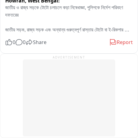
Howrah,
West Bengal:
জাতীয় ও রাজ্য সড়কে টোটো চলাচলে কড়া নিষেধাজ্ঞা, পুলিশকে নির্দেশ পরিবহণ 
দফতরের

জাতীয় সড়ক, রাজ্য সড়ক এবং অন্যান্য গুরুত্বপূর্ণ রাস্তায় টোটো বা ই-রিকশার 
অননুমোদিত চলাচল বন্ধ করতে কড়া পদক্ষেপের নির্দেশ দিল রাজ্য পরিবহণ দফতর। 
0
0
Share
Report
৭ আগস্ট পরিবহণ দফতরের প্রধান সচিব ড. রবি ইন্দর সিংহ রাজ্য পুলিশের ডিজিকে 
চিঠি দিয়ে এই নির্দেশ দিয়েছেন।

ADVERTISEMENT
চিঠিতে বলা হয়েছে, কেন্দ্রীয় সড়ক পরিবহণ মন্ত্রকের নির্দেশিকা অনুযায়ী টোটো মূলত 
লাস্ট-মাইল কানেক্টিভিটির জন্য নির্দিষ্ট স্থানীয় রাস্তায় চলাচলের অনুমতি পায়। 
জাতীয় সড়ক, রাজ্য সড়ক ও অন্যান্য প্রধান সড়কে সংশ্লিষ্ট কর্তৃপক্ষের বিশেষ 
অনুমতি ছাড়া টোটো চলাচল নিষিদ্ধ।