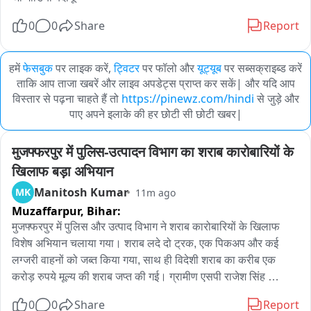
0
0
Share
Report
हमें
फेसबुक
पर लाइक करें,
ट्विटर
पर फॉलो और
यूट्यूब
पर सब्सक्राइब्ड करें
ताकि आप ताजा खबरें और लाइव अपडेट्स प्राप्त कर सकें| और यदि आप
विस्तार से पढ़ना चाहते हैं तो
https://pinewz.com/hindi
से जुड़े और
पाए अपने इलाके की हर छोटी सी छोटी खबर|
मुजफ्फरपुर में पुलिस-उत्पादन विभाग का शराब कारोबारियों के 
खिलाफ बड़ा अभियान
Manitosh Kumar
MK
11m ago
Muzaffarpur,
Bihar:
मुजफ्फरपुर में पुलिस और उत्पाद विभाग ने शराब कारोबारियों के खिलाफ 
विशेष अभियान चलाया गया। शराब लदे दो ट्रक, एक पिकअप और कई 
लग्जरी वाहनों को जब्त किया गया, साथ ही विदेशी शराब का करीब एक 
करोड़ रुपये मूल्य की शराब जप्त की गई। ग्रामीण एसपी राजेश सिंह 
प्रभाकर के निर्देश पर जिले के तीन थाना क्षेत्रों में कार्रवाई की गई। बोचहा 
0
0
Share
Report
थाना क्षेत्र से एक पिकअप पर लदी शराब की खेप जप्त, गरहा थाना पुलिस ने 