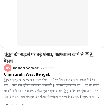
चूंचूरा की सड़कों पर बड़े धंसाव, पाइपलाइन कार्य से 주민 
बेहाल
Bidhan Sarkar
BS
22m ago
Chinsurah,
West Bengal:
চুঁচুড়ার রাস্তায় বড়সড় ধস।কেএমডিএ  পাইপলাইন বসানোর কাজ চলছে দীর্ঘদিন 
ধরে। বর্ষায় টানা বৃষ্টিতে নাজেহাল শহরবাসী। আচমকাই রাস্তায় ধস। এই বস নামায়   
গৃহবন্দী বাসিন্দারা। খবর পেয়ে ঘটনাস্থলে ছুটে এলেন চুঁচুড়ার বিধায়ক সুবীর নাগ। কে 
এম ডি এর কাজের নিযুক্ত ঠিকাদারের ইঞ্জিনিয়ারকে ধমক বিধায়কের। দ্রুত কাজ শেষ 
না করলে ব্ল্যাকলিস্টেড করে দেওয়া হবে বলে হুশিয়ারি দেন বিধায়ক।
