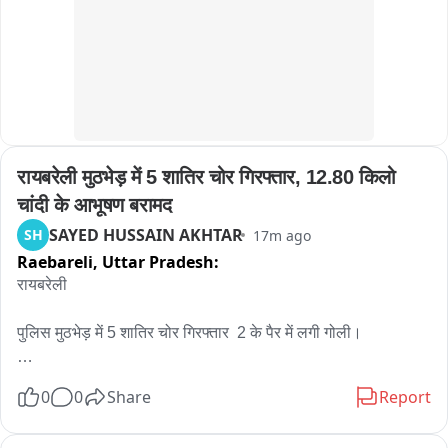
उजाड़कर ऊँचे स्थानों पर ले जा रहे पीड़ित लोगों ने बताया कि पिछले कई 
दिनों से पंचगछिया बगहा गांव में कटाव हो रहा है जिसमे करीब 20 परिवार के 
घर कट चुके हैं. लगातार हो रही कटाव के कारण लोग अपना घर वार 
उजाड़कर ऊँचे स्थानों पर जा रहे हैं. हालांकि इस बाबत DM सावन कुमार ने 
कहा कि कटाव प्रभावित परिवारों को चिन्हित किया जा रहा है, जिसके बाद 
उसे आपदा राहत प्रदान किया जाएगा.
रायबरेली मुठभेड़ में 5 शातिर चोर गिरफ्तार, 12.80 किलो 
चांदी के आभूषण बरामद
SAYED HUSSAIN AKHTAR
SH
17m ago
Raebareli,
Uttar Pradesh:
रायबरेली 

पुलिस मुठभेड़ में 5 शातिर चोर गिरफ्तार  2 के पैर में लगी गोली।

मिलएरिया पुलिस और एसओजी की संयुक्त कार्रवाई

0
0
Share
Report
बदमाशों के पास से ज्वेलर्स वाला चोरी का माल बरामद。
