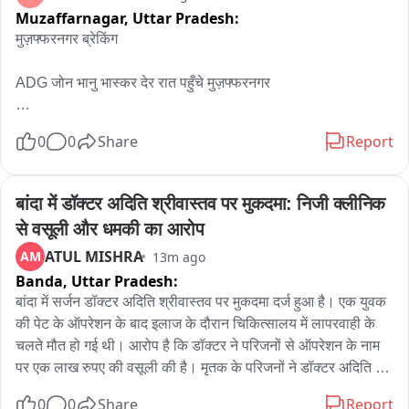
Muzaffarnagar,
Uttar Pradesh:
मुज़फ्फरनगर ब्रेकिंग

ADG जोन भानु भास्कर देर रात पहुँचे मुज़फ्फरनगर 

शहर के कांवड़ मार्ग का किया पैदल भृमण 

0
0
Share
Report
शिवचौक अस्थायी थाने का भी किया निरीक्षण 

बांदा में डॉक्टर अदिति श्रीवास्तव पर मुकदमा: निजी क्लीनिक 
कांवड़ यात्रा क़ो लेकर अधिकारियो क़ो दिए निर्देश 

से वसूली और धमकी का आरोप
ATUL MISHRA
AM
13m ago
ADG के साथ DIG व DM और SSP भी रहे मौजूद
Banda,
Uttar Pradesh:
बांदा में सर्जन डॉक्टर अदिति श्रीवास्तव पर मुकदमा दर्ज हुआ है। एक युवक 
की पेट के ऑपरेशन के बाद इलाज के दौरान चिकित्सालय में लापरवाही के 
चलते मौत हो गई थी। आरोप है कि डॉक्टर ने परिजनों से ऑपरेशन के नाम 
पर एक लाख रुपए की वसूली की है। मृतक के परिजनों ने डॉक्टर अदिति पर 
गलत इलाज करने और चिकित्सालय स्टाफ के लापरवाही के चलते उनके 
0
0
Share
Report