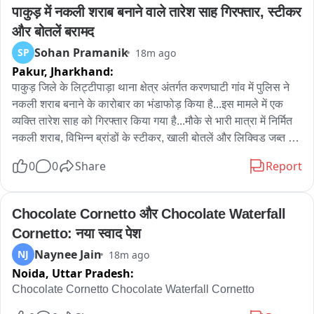
पाकुड़ में नकली शराब बनाने वाले तारेश साह गिरफ्तार, स्टीकर 
12.80 किलो चांदी के आभूषण, 2 तमंचे, कारतूस और स्विफ्ट डिजायर कार 
और बोतलें बरामद
बरामद。

Sohan Pramanik
SP
18m ago
Pakur,
Jharkhand:
अमेठी और रायबरेली की ज्वेलर्स चोरी का खुलासा, एक आरोपी अब भी 
फरार。

पाकुड़ जिले के लिट्टीपाड़ा थाना क्षेत्र अंतर्गत करणघाटी गांव में पुलिस ने 
नकली शराब बनाने के कारोबार का भंडाफोड़ किया है...इस मामले में एक 
मिल एरिया थाना क्षेत्र के लोनियन का पुरवा के पास हुई मुठभेड़
व्यक्ति तारेश साह को गिरफ्तार किया गया है...मौके से भारी मात्रा में निर्मित 
नकली शराब, विभिन्न ब्रांडों के स्टीकर, खाली बोतलें और लिक्विड जब्त 
किया गया है...साथ ही पुलिस ने मौके से नीले रंग के प्लास्टिक जार में लगभग 
0
0
Share
Report
20 लीटर स्प्रिट और शराब बनाने में इस्तेमाल होने वाला अन्य सामान बरामद 
किया है...

Chocolate Cornetto और Chocolate Waterfall 
एसपी अनुदीप सिंह को गुप्त सूचना मिली थी कि करणघाटी में जितेन साह और 
Cornetto: नया स्वाद पेश
तारेश साह अपने घर के पीछे एक झोपड़ी में अवैध रूप से नकली शराब 
Naynee Jain
NJ
18m ago
बनाकर बेच रहे हैं...सूचना के सत्यापन के बाद पाकुड़ एसडीपीओ कुमार गौरव 
Noida,
Uttar Pradesh:
के नेतृत्व में एक पुलिस टीम का गठन किया गया...पुलिस टीम ने मिली 
जानकारी को सत्यापित करते हुए गोपनीय तरीके से छापेमारी की...छापेमारी 
Chocolate Cornetto Chocolate Waterfall Cornetto
के दौरान झोपड़ी से रॉयल स्टैग के स्टीकर चिपके हुए 180 मिलीलीटर की 