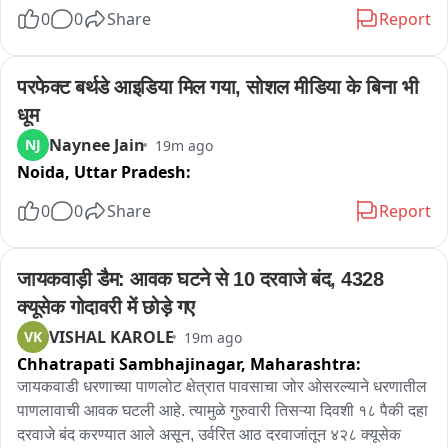
0
0
Share
Report
परफेक्ट बर्थडे आइडिया मिल गया, सोशल मीडिया के बिना भी 
धूम
Naynee Jain
NJ
19m ago
Noida,
Uttar Pradesh:
0
0
Share
Report
जायकवाड़ी डैम: आवक घटने से 10 दरवाजे बंद, 4328 
क्यूसेक गोदावरी में छोड़े गए
VISHAL KAROLE
VK
19m ago
Chhatrapati Sambhajinagar,
Maharashtra:
जायकवाडी धरणाच्या पाणलोट क्षेत्रात पावसाचा जोर ओसरल्याने धरणातील 
पाणलावाची आवक घटली आहे. त्यामुळे गुरुवारी तिसऱ्या दिवशी १८ पैकी दहा 
दरवाजे बंद करण्यात आले असून, उर्वरित आठ दरवाजांतून ४२८ क्यूसेक 