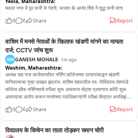
Yeola,
Maharashtra:
यवला नगर में पूर पानी से गंदगी, भाजपा के आनंद शिंदे ने शुद्ध पानी मांगा
0
0
Share
Report
वाशिम में मनसे नेताओं के खिलाफ खंडणी मांगने का मामला 
दर्ज; CCTV जांच शुरू
GANESH MOHALE
GM
1m ago
Washim,
Maharashtra:
अध्यक्ष सह पाच कार्यकर्त्यांवर नर्सिंग कॉलेजच्या प्रचारांकडून खंडणी 
मागितल्याचा गुन्हा दाखल झालाय. वाशिम शहरातील स्व. गोविंदराव देशपांडे 
कॉलेज ऑफ नर्सिंगमध्ये परीक्षा सुरू असताना मोठ्या प्रमाणात कॉपी सुरू 
असल्याचा आरोप करून मनसेच्या पदाधिकाऱ्यांनी परीक्षा केंद्रात अनधिकृत 
प्रवेश करून परीक्षा प्रक्रियेत अडथळा निर्माण केला, विद्यार्थी आणि 
0
0
Share
Report
कर्मचाऱ्यांना धमकावले आणि खंडणीची मागणी केली असा आरोप 
संस्थाचालकाकडून केला असून या प्रकरणी मनसेचे जिल्हाध्यक्ष राजू किडसे 
यांच्यासह पदाधिकारी आकाश सुनील लोलप, उमेश टोलमारे तसेच अन्य 
विद्यालय के किचेन का ताला तोड़कर समान चोरी
Two दोषांविरुद्ध भारतीय न्याय संहितेच्या विविध गंभीर कलमान्वये वाशिम 