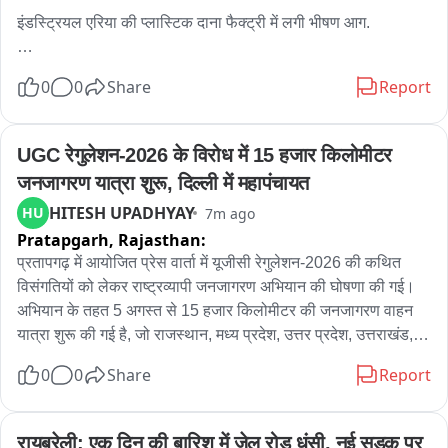
इंडस्ट्रियल एरिया की प्लास्टिक दाना फैक्ट्री में लगी भीषण आग.

गुरुवार सुबह अचानक आग लगने से मची अफरा-तफरी.

0
0
Share
Report
आग इतनी भयानक फैली कि पूरे परिसर में ही धुआं फैल गया.

UGC रेगुलेशन-2026 के विरोध में 15 हजार किलोमीटर 
सूचना मिलते ही दमकल और संबंधित विभाग की टीम मौके पर पहुंचीं.

जनजागरण यात्रा शुरू, दिल्ली में महापंचायत
HITESH UPADHYAY
HU
7m ago
मौके पर पहुंचे दमकल कर्मियों ने तुरन्त राहत और बचाव कार्य शुरू किया.

Pratapgarh,
Rajasthan:
करीब आधा दर्जन से ज्यादा दमकल की गाड़ियां आग पर काबू पाने में जुटी.

प्रतापगढ़ में आयोजित प्रेस वार्ता में यूजीसी रेगुलेशन-2026 की कथित 
विसंगतियों को लेकर राष्ट्रव्यापी जनजागरण अभियान की घोषणा की गई। 
गनीमत रही कि सुबह का समय होने के कारण फैक्ट्री में कर्मचारियों की 
अभियान के तहत 5 अगस्त से 15 हजार किलोमीटर की जनजागरण वाहन 
संख्या कम थी.

यात्रा शुरू की गई है, जो राजस्थान, मध्य प्रदेश, उत्तर प्रदेश, उत्तराखंड, 
हरियाणा और दिल्ली सहित विभिन्न राज्यों से होकर गुजरेगी तथा 23 अगस्त 
0
0
Share
Report
इस कारण फैक्ट्री में कोई जनहानि या घायल होने की सूचना नहीं है.

को नई दिल्ली में प्रस्तावित यूजीसी रोलबैक सवर्ण आक्रोश महापंचायत के 
साथ संपन्न होगी। प्रेस वार्ता में वक्ताओं ने दावा किया कि यात्रा का उद्देश्य 
फिलहाल आग लगने के कारणों की जांच की जा रही है.
विद्यार्थियों, अभिभावकों, शिक्षकों और सामान्य वर्ग के नागरिकों को यूजीसी 
रायबरेली: एक दिन की बारिश में जेल रोड धंसी, नई सड़क पर 