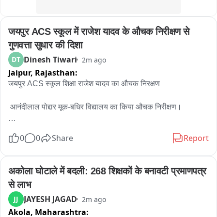
जयपुर ACS स्कूल में राजेश यादव के औचक निरीक्षण से 
गुणवत्ता सुधार की दिशा
Dinesh Tiwari
DT
2m ago
Jaipur,
Rajasthan:
जयपुर ACS स्कूल शिक्षा राजेश यादव का औचक निरक्षण

 आनंदीलाल पोद्दार मूक-बधिर विद्यालय का किया औचक निरीक्षण।

शिक्षा की गुणवत्ता और आधारभूत सुविधाओं की गहन समीक्षा。

0
0
Share
Report
छात्रावास, भोजन, स्वच्छता और पेयजल व्यवस्था का लिया जायजा。

अकोला घोटाले में बदली: 268 शिक्षकों के बनावटी प्रमाणपत्र 
लापरवाही मिलने पर सख्त कार्रवाई के दिए निर्देश。

से लाभ
JAYESH JAGAD
JJ
2m ago
हर विद्यार्थी को बेहतर और सुरक्षित शिक्षण वातावरण सुनिश्चित करने के 
Akola,
Maharashtra:
आदेश。
