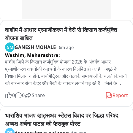
की जा रही है। प्रतापगढ़ पुलिस ने आमजन से अपील की है कि सोशल 
मीडिया पर लोकप्रियता हासिल करने के लिए सड़क पर स्टंट न करें और न 
ही हथियारों के साथ फोटो या वीडियो बनाकर सोशल मीडिया पर साझा 
करें। ऐसा करना न केवल स्वयं के लिए बल्कि आम लोगों की जान के लिए भी 
वाशीम में आधार प्रमाणीकरण में देरी से किसान कर्जमुक्ति 
खतरा है। नियमों का उल्लंघन करने वालों के खिलाफ सख्त कानूनी कार्रवाई 
की जाएगी। पुलिस ने लोगों से ऐसे स्टंटबाजों और भय फैलाने वाले समूहों की 
योजना बाधित
सूचना पुलिस अधीक्षक की हेल्पलाइन या प्रतापगढ़ पुलिस के सोशल मीडिया 
GANESH MOHALE
GM
6m ago
हैंडल पर देने की अपील की है। पुलिस ने स्पष्ट किया कि जिले में इस तरह 
Washim,
Maharashtra:
के अभियान आगे भी लगातार जारी रहेंगे।
वाशीम जिले के किसान कर्जमुक्ति योजना 2026 के अंतर्गत आधार 
प्रमाणीकरण तकनीकी अड़चनों के कारण विलंबित हो गए हैं। अंगूठे के 
निशान मिलान न होने, बायोमेट्रिक और नेटवर्क समस्याओं के चलते किसानों 
को बार-बार सेवा केंद्र और बैंकों के चक्कर लगाने पड़ रहे हैं। जिले के 
54,103 पात्र किसानों में से 42,294 का प्रमाणीकरण पूरा हो चुका है, 
0
0
Share
Report
जबकि 11,809 किसानों के प्रमाणीकरण का अभी तक पूरा होना बाकी है। 
इसके कारण पात्र होने के बावजूद कई किसान कर्जमुक्ति लाभ से वंचित रहने 
की संभावना बन गई है।
धाराशिव भाजप व्हाट्सअप स्टेटस विवाद पर जिल्हा परिषद 
अध्यक्ष अर्चना पाटल की फेसबुक पोस्ट
dnyaneshwar patange
DP
6m ago