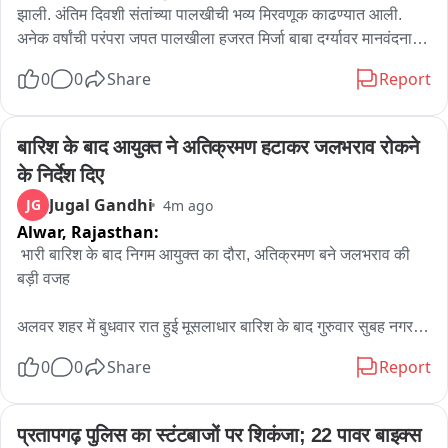
जबाबदारी निश्चित होणार ka, याकडे आता सर्वांचे लक्ष लागले आहे.
झाली. अंतिम दिवशी संतांच्या पालखीची भव्य मिरवणूक काढण्यात आली. 
अनेक वर्षांची परंपरा जपत पालखीला हजरत मिर्जा बाबा दर्ग्यावर मानवंदना 
देण्यात आली, यामुळे हिंदू-मुस्लिम ऐक्याचे सुंदर दर्शन घडले. त्यानंतर हजारो 
0
0
Share
Report
भाविकांच्या उपस्थितीत ५१ क्विंटल गव्हाच्या पोळ्या, ३१ क्विंटल 
काशीफळाची भाजी आणि २१ क्विंटल बुंदीचा महाप्रसाद वाटप करण्यात 
आला. जिल्ह्यासह राज्यभरातून आलेल्या सर्वधर्मीय भाविकांनी महाप्रसादाचा 
बारिश के बाद आयुक्त ने अतिक्रमण हटाकर जलभराव रोकने 
लाभ घेतला. श्रद्धा, सेवा आणि सामाजिक सलोखा जपणारा हा सोहळा 
के निर्देश दिए
उत्साहात पार पडला.
Jugal Gandhi
JG
4m ago
Alwar,
Rajasthan:
 भारी बारिश के बाद निगम आयुक्त का दौरा, अतिक्रमण बने जलभराव की 
बड़ी वजह

अलवर शहर में बुधवार रात हुई मूसलाधार बारिश के बाद गुरुवार सुबह नगर 
निगम आयुक्त सोहन सिंह नरूका ने विभिन्न वार्डों का आकस्मिक निरीक्षण 
0
0
Share
Report
किया। इस दौरान उन्होंने बस स्टैंड, ओसवाल स्कूल, गायत्री मंदिर रोड, 
घंटाघर, चूड़ी मार्केट, अस्पताल रोड, एसएमडी सर्किल और मनु मार्ग सहित 
कई इलाकों में जलभराव और नालियों की स्थिति का जायजा लिया。

प्रतापगढ़ पुलिस का स्टंटबाजों पर शिकंजा; 22 पावर बाइक्स 