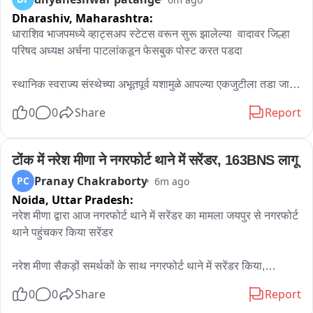
Dharashiv,
Maharashtra:
धाराशिव भाजपमध्ये व्हाट्सअप स्टेटस वरून सुरू झालेल्या  वादावर जिल्हा 
परिषद अध्यक्ष अर्चना पाटलांकडून फेसबुक पोस्ट करत पडदा 

स्थानिक स्वराज्य संस्थेच्या अभूतपूर्व यशामुळे आपल्या एकजुटीला तडा जावा 
यासाठी काहींचे प्रयत्न

0
0
Share
Report
पक्षाची एकजूट, कार्यकर्त्यांचा सन्मान आणि पक्षहित ही प्राथमिकता 
असल्याचं अर्चना पाटलांचं स्पष्टीकरण

टोंक में नरेश मीणा ने नगरफोर्ट थाने में सरेंडर, 163BNS लागू
Pranay Chakraborty
PC
6m ago
सोशल मीडिया टीम कडून अनावधानाने मजकूर प्रसिद्ध झाला कोणाच्या 
Noida,
Uttar Pradesh:
भावना दुखावल्या असतील तर दिलगिरी व्यक्त, फेसबुक पोस्ट करत मांडली 
नरेश मीणा द्वारा आज नगरफोर्ट थाने में सरेंडर का मामला जयपुर से नगरफोर्ट 
भूमिका

थाने पहुंचकर किया सरेंडर

मुलाच्या पदवीदान सोहळ्यासाठी अर्चना पाटील परदेशात 

नरेश मीणा सैकड़ों समर्थकों के साथ नगरफोर्ट थाने में सरेंडर किया,

धारा-163BNS लागू, कलेक्टर टीना डाबी ने जारी किए,

तीस वर्षात निष्ठावंत यांनी पक्ष वाढीसाठी काय केलं ? अर्चना पाटलांच्या 
0
0
Share
Report
व्हाट्सअप स्टेटस मुळे सुरू झाला होता नवा वाद
