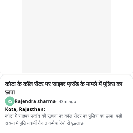
सपरिवार रींगस स्थित भैरु बाबा के दरबार में पहुंचे थे। इस दौरान भाजपा 
नेता विष्णु चेतानी सहित अनेक भाजपा पदाधिकारी एवं कार्यकर्ता मौजूद रहे। 
भाजपा पदाधिकारियों ने राज्य मंत्री का स्वागत किया और मंदिर की धार्मिक 
एवं ऐतिहासिक महत्ता से भी अवगत करवाया。
कोटा के कॉल सेंटर पर साइबर फ्रॉड के मामले में पुलिस का 
छापा
Rajendra sharma
RS
43m ago
Kota,
Rajasthan:
कोटा में साइबर फ्रॉड की सूचना पर कॉल सेंटर पर पुलिस का छापा, बड़ी 
संख्या में पुलिसकर्मी तैनात कर्मचारियों से पूछताछ
