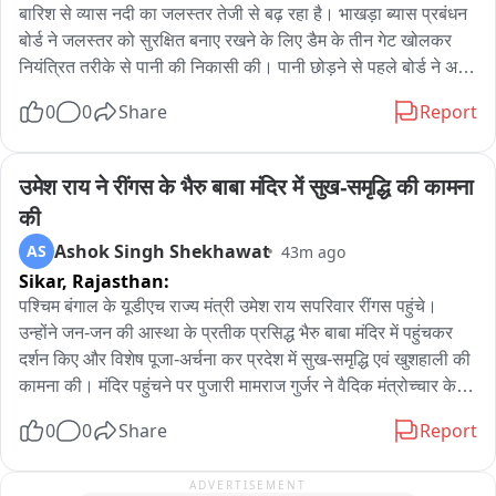
मंजिल पर बने एंटी फ्रॉड सेल कार्यालय लेकर पहुंची, जहां आवश्यक कार्रवाई 
बारिश से व्यास नदी का जलस्तर तेजी से बढ़ रहा है। भाखड़ा ब्यास प्रबंधन 
पूरी की गई। इसके बाद उसे आगे की कानूनी कार्रवाई के लिए फरीदकोट ले 
बोर्ड ने जलस्तर को सुरक्षित बनाए रखने के लिए डैम के तीन गेट खोलकर 
जाया गया। फिलहाल विजिलेंस ब्यूरो पूरे मामले की जांच कर रहा है और 
नियंत्रित तरीके से पानी की निकासी की। पानी छोड़ने से पहले बोर्ड ने अर्ली 
आरोपी के खिलाफ भ्रष्टाचार के आरोप में कानून के तहत आगे की कार्रवाई 
वार्निंग सिस्टम के तहत सायरन बजाकर आसपास के क्षेत्रों में लोगों को सतर्क 
0
0
Share
Report
जारी है।
किया और व्यास नदी के किनारे रहने वाले लोगों से नदी के समीप न जाने और 
सुरक्षित दूरी बनाए रखने की अपील की। अधिकारी ने बताया कि जलस्तर 
बढ़ने के कारण पानी की आवक बढ़ रही है; आवश्यकतानुसार आगे भी पानी 
उमेश राय ने रींगस के भैरु बाबा मंदिर में सुख-समृद्धि की कामना 
छोड़ा जा सकता है। लोगों से आग्रह है कि नदी के किनारे न जाएं, बच्चों को 
की
पानी के आसपास न जाने दें और सुरक्षा निर्देशों का पालन करें।
Ashok Singh Shekhawat
AS
43m ago
Sikar,
Rajasthan:
पश्चिम बंगाल के यूडीएच राज्य मंत्री उमेश राय सपरिवार रींगस पहुंचे। 
उन्होंने जन-जन की आस्था के प्रतीक प्रसिद्ध भैरु बाबा मंदिर में पहुंचकर 
दर्शन किए और विशेष पूजा-अर्चना कर प्रदेश में सुख-समृद्धि एवं खुशहाली की 
कामना की। मंदिर पहुंचने पर पुजारी मामराज गुर्जर ने वैदिक मंत्रोच्चार के 
साथ पूजा-अर्चना करवाई। राज्य मंत्री ने भैरु बाबा के समक्ष विधिवत पूजा 
0
0
Share
Report
कर क्षेत्र की सुख-शांति एवं समृद्धि की कामना की। पूजा के बाद मंदिर 
परिसर में उन्होंने श्रद्धालुओं एवं स्थानीय लोगों से भी मुलाकात की। आपको 
ADVERTISEMENT
बता दें कि उमेश राय खाटूश्यामजी में बाबा श्याम के दर्शन करने के बाद 