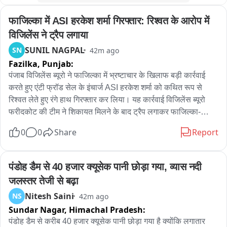
फाजिल्का में ASI हरकेश शर्मा गिरफ्तार: रिश्वत के आरोप में 
विजिलेंस ने ट्रैप लगाया
SUNIL NAGPAL
SN
42m ago
Fazilka,
Punjab:
पंजाब विजिलेंस ब्यूरो ने फाजिल्का में भ्रष्टाचार के खिलाफ बड़ी कार्रवाई 
करते हुए एंटी फ्रॉड सेल के इंचार्ज ASI हरकेश शर्मा को कथित रूप से 
रिश्वत लेते हुए रंगे हाथ गिरफ्तार कर लिया। यह कार्रवाई विजिलेंस ब्यूरो 
फरीदकोट की टीम ने शिकायत मिलने के बाद ट्रैप लगाकर फाजिल्का-
फिरोजपुर हाईवे पर की। प्राप्‍त जानकारी के अनुसार, एंटी फ्रॉड सेल के 
0
0
Share
Report
पास दो पक्षों के बीच करीब 11-12 लाख रुपये के लेनदेन का मामला पहुंचा 
था। आरोप है कि एएसआई हरकेश शर्मा ने एक पक्ष के हक में कार्रवाई करने 
और मामला उनके पक्ष में निपटाने का भरोसा देकर रिश्वत की मांग की। जब 
पंडोह डैम से 40 हजार क्यूसेक पानी छोड़ा गया, व्यास नदी 
रिश्वत की रकम देने का समय आया तो संबंधित पक्ष ने विजिलेंस ब्यूरो 
जलस्तर तेजी से बढ़ा
फरीदकोट को शिकायत दे दी। शिकायत के आधार पर विजिलेंस टीम ने 
Nitesh Saini
NS
42m ago
योजनाबद्ध तरीके से ट्रैप लगाया और आरोपी ASI को कथित तौर पर 40 
Sundar Nagar,
Himachal Pradesh:
हजार की रिश्वत लेते हुए रंगे हाथ गिरफ्तार कर लिया। गिरफ्तारी के बाद 
विजिलेंस टीम आरोपी को फाजिल्का स्थित एसएसपी कार्यालय की दूसरी 
पंडोह डैम से करीब 40 हजार क्यूसेक पानी छोड़ा गया है क्योंकि लगातार 