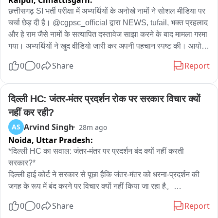
Raipur,
Chhattisgarh:
छत्तीसगढ़ SI भर्ती परीक्षा में अभ्यर्थियों के अनोखे नामों ने सोशल मीडिया पर 
चर्चा छेड़ दी है। @cgpsc_official द्वारा NEWS, tufail, भक्त प्रहलाद 
और हे राम जैसे नामों के सत्यापित दस्तावेज साझा करने के बाद मामला गरमा 
गया। अभ्यर्थियों ने खुद वीडियो जारी कर अपनी पहचान स्पष्ट की। आयोग 
ने दस्तावेजों को वैध बताया है। वहीं, प्रारंभिक परीक्षा में सफल हुए NEWS, 
0
0
Share
Report
HeyRam, SpaceRani समेत सभी साथियों को अब मेंस की तैयारी के 
लिए शुभकामनाएं मिल रही हैं।
दिल्ली HC: जंतर-मंतर प्रदर्शन रोक पर सरकार विचार क्यों 
नहीं कर रही?
Arvind Singh
AS
28m ago
Noida,
Uttar Pradesh:
*दिल्ली HC का सवाल: जंतर-मंतर पर प्रदर्शन बंद क्यों नहीं करती 
सरकार?*

दिल्ली हाई कोर्ट ने सरकार से पूछा हैकि जंतर-मंतर को धरना-प्रदर्शन की 
जगह के रूप में बंद करने पर विचार क्यों नहीं किया जा रहा है。

0
0
Share
Report
जस्टिस अमित महाजन ने कहा कि मेरी व्यक्तिगत राय में जंतर-मंतर या शहर 