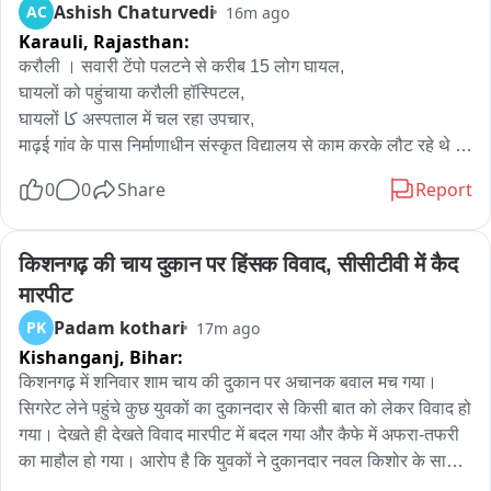
करनाल और कुरुक्षेत्र में ही वारदात को अंजाम देने के लिए डेरा डाले हुए थे। 
Ashish Chaturvedi
AC
16m ago
उन्होंने बताया कि सीकर में 26 जुलाई को 6 आरोपियों ने 3 मोटरसाइकिल 
Karauli,
Rajasthan:
पर आकर तनिष्क शोरूम में फायर किया और सुरक्षा गार्ड की बंदूक छीन ली 
करौली । सवारी टेंपो पलटने से करीब 15 लोग घायल,

थी और ज्वैलरी लूट का प्रयास किया, लेकिन सायरन बजने से सभी आरोपी 
घायलों को पहुंचाया करौली हॉस्पिटल,

मोटरसाइकिल लेकर फरार हो गए। इसके बाद पुलिस टीमों ने लगातार पीछा 
घायलों کا अस्पताल में चल रहा उपचार,

किया। और शुक्रवार देर शाम को आरोपियों को कैथल से गिरफ्तार किया 
माढ़ई गांव के पास निर्माणाधीन संस्कृत विद्यालय से काम करके लौट रहे थे 
गया। पूछताछ में यह भी सामने आया है की सभी आरोपी बिहार के रहने वाले हैं 
गुडला गांव,

और बिहार में इनकी गैंग के कई सदस्य हैं जो ज्वेलरी के शोरूम पर डकैती की 
0
0
Share
Report
करौली हिंडौन मार्ग स्थित पांचना पुलिस चौकी के पास की है घटना,
वारदात को अंजाम देते हैं। फिलहाल पुलिस आरोपियों से पूछताछ कर रही है 
और अन्य आरोपियों की तलाश कर रही है।
किशनगढ़ की चाय दुकान पर हिंसक विवाद, सीसीटीवी में कैद 
मारपीट
Padam kothari
PK
17m ago
Kishanganj,
Bihar:
किशनगढ़ में शनिवार शाम चाय की दुकान पर अचानक बवाल मच गया। 
सिगरेट लेने पहुंचे कुछ युवकों का दुकानदार से किसी बात को लेकर विवाद हो 
गया। देखते ही देखते विवाद मारपीट में बदल गया और कैफे में अफरा-तफरी 
का माहौल हो गया। आरोप है कि युवकों ने दुकानदार नवल किशोर के साथ 
मारपीट की। इसके बाद युवकों की सूचना पर उनके कुछ साथी भी मौके पर 