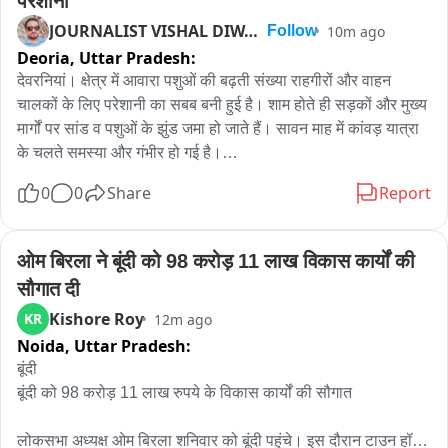
परेशानी
JOURNALIST VISHAL DIWAKAR
10m ago
Follow
Deoria,
Uttar Pradesh:
देवरनियां। क्षेत्र में आवारा पशुओं की बढ़ती संख्या राहगीरों और वाहन 
चालकों के लिए परेशानी का सबब बनी हुई है। शाम होते ही सड़कों और मुख्य 
मार्गों पर सांड व पशुओं के झुंड जमा हो जाते हैं। सावन माह में कांवड़ यात्रा 
के चलते समस्या और गंभीर हो गई है।

0
0
Share
Report
ग्रामीणों के अनुसार आवारा सांड कई बार लोगों पर हमला कर उन्हें घायल 
कर चुके हैं। सड़क के बीचों-बीच पशुओं के बैठने से आवागमन बाधित होने के 
साथ दुर्घटना की आशंका भी बनी रहती है। वहीं, खेतों में घुसकर पशु फसलों 
ओम बिरला ने बूंदी को 98 करोड़ 11 लाख विकास कार्यों की 
को भी नुकसान पहुंचा रहे हैं।

सौगात दी
Kishore Roy
KR
12m ago
बसुधरन जागीर, नगला, शेढ़ा गोटिया, सेमीखेड़ा, सिधौरा, रिछा, दमखोदा, 
Noida,
Uttar Pradesh:
शरीफ नगर, इटौआ और कनमन समेत कई गांवों में आवारा पशुओं की समस्या 
बनी हुई है। कांवड़ यात्रा मार्गों पर पशुओं के जमावड़े से श्रद्धालुओं को भी 
बूंदी 

परेशानी उठानी पड़ रही है।

बूंदी को 98 करोड़ 11 लाख रुपये के विकास कार्यों की सौगात

ग्रामीणों ने प्रशासन से आवारा पशुओं को पकड़कर गौशालाओं में संरक्षित 
लोकसभा अध्यक्ष ओम बिरला शनिवार को बूंदी पहुंचे। इस दौरान टाउन हॉल 