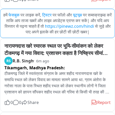
हमें
फेसबुक
पर लाइक करें,
ट्विटर
पर फॉलो और
यूट्यूब
पर सब्सक्राइब्ड करें
ताकि आप ताजा खबरें और लाइव अपडेट्स प्राप्त कर सकें| और यदि आप
विस्तार से पढ़ना चाहते हैं तो
https://pinewz.com/hindi
से जुड़े और
पाए अपने इलाके की हर छोटी सी छोटी खबर|
नारायणदास खरे स्मारक स्थल पर भूमि-सीमांकन को लेकर 
टीकमगढ़ में नया विवाद: प्रशासन कहता है निष्क्रिय सीमांकन 
स्थल के भीतर
R.B. Singh
RS
6m ago
Tikamgarh,
Madhya Pradesh:
टीकमगढ़ जिले में स्वतंत्रता संग्राम के अमर शहीद नारायणदास खरे के 
समाधि स्थल को लेकर विवाद का मामला सामने आया था. ग्राम अंतोरा के 
नरोसा नाला के पास स्थित शहीद स्थल को लेकर स्थानीय लोगों ने जिला 
प्रशासन को ज्ञापन सौंपकर शहीद स्थल की गरिमा से किसी भी तरह की 
छेड़छाड़ नहीं करने की मांग की थी. स्थानीय लोगों और भाजपा एवं कांग्रेस के 
0
0
Share
Report
नेताओं ने जिला प्रशासन को चेतावनी देते हुए कहा था कि अगर शहीद स्थल 
से किसी भी तरीके की छेड़छाड़ की गई तो आमजन सड़कों पर आंदोलन करेगा 