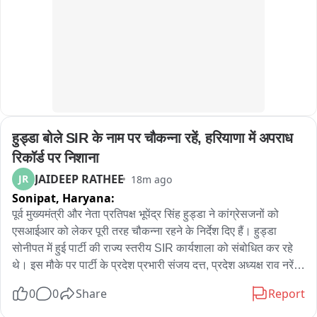
हुड्डा बोले SIR के नाम पर चौकन्ना रहें, हरियाणा में अपराध 
रिकॉर्ड पर निशाना
JAIDEEP RATHEE
JR
18m ago
Sonipat,
Haryana:
पूर्व मुख्यमंत्री और नेता प्रतिपक्ष भूपेंद्र सिंह हुड्डा ने कांग्रेसजनों को 
एसआईआर को लेकर पूरी तरह चौकन्ना रहने के निर्देश दिए हैं। हुड्डा 
सोनीपत में हुई पार्टी की राज्य स्तरीय SIR कार्यशाला को संबोधित कर रहे 
थे। इस मौके पर पार्टी के प्रदेश प्रभारी संजय दत्त, प्रदेश अध्यक्ष राव नरेंद्र 
सिंह ने गंभीर आरोप लगाए। हुड्डा ने बताया कि बैठक में कांग्रेस 
0
0
Share
Report
कार्यकर्ताओं को नए वोट बनवाने और फर्जी वोटों को कटवाने की ट्रेनिंग दी 
गई है। कांग्रेस का मकसद स्पष्ट है कि फर्जी वोट बने ना और सही वोट काटे 