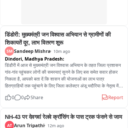
यह सरकार झुकती है बस आवाज़ एक साथ उठनी चाहिए।

कल प्रयागराज में यही बात करने आ रहा हूं। आप भी आइए। 8 अगस्त, शाम 
5 बजे - के.पी. ग्राउंड, प्रयागराज。

डिंडोरी: मुख्यमंत्री जन विश्वास अभियान से ग्रामीणों की 
#ChhatronKiGoonj
शिकायतें दूर, लाभ वितरण शुरू
Sandeep Mishra
SM
10m ago
Dindori,
Madhya Pradesh:
डिंडौरी में आज से मुख्यमंत्री जन विश्वास अभियान के तहत जिला प्रशासन 
गांव-गांव पहुंचकर लोगों की समस्याएं सुनने के लिए बस समेत सवार होकर 
निकला है, आपको बता दें कि शासन की योजनाओं का लाभ पात्र 
हितग्राहियों तक पहुंचाने के लिए जिला कलेक्टर अंजू भदौरिया के नेतृत्व में 
जिले के तमाम वरिष्ठ अधिकारियों का दल आज अमरपुर विकासखंड के लिए 
0
0
Share
Report
रवाना हुआ, अभियान का मुख्य कार्यक्रम आज अमरपुर के मोहगांव सिधौली में 
स्थित नवीन हायर सेकेंडरी स्कूल भवन में अभियान के दौरान विभागीय 
योजनाओं की समीक्षा के साथ हितग्राहियों को लाभ वितरण, विकास कार्यों 
NH-43 पर देवगवां रेलवे क्रॉसिंग के पास ट्रक फंसने से जाम
का निरीक्षण कर जनसंवाद किया गया वहीं ग्रामीणों की शिकायतों का मौके 
Arun Tripathi
AT
12m ago
पर निराकरण किया गया । इस अवसर पर कलेक्टर ने छात्रावास और 