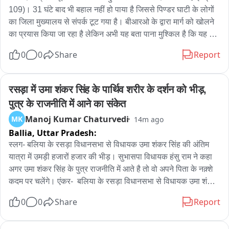
109)। 31 घंटे बाद भी बहाल नहीं हो पाया है जिससे पिण्डर घाटी के लोगों 
का जिला मुख्यालय से संपर्क टूट गया है। बीआरओ के द्वारा मार्ग को खोलने 
का प्रयास किया जा रहा है लेकिन अभी यह बता पाना मुश्किल है कि यह 
हाईवे वाहनों की आवाजाही के लिए कब तक सुचारू हो पाएगा। लोग जान 
0
0
Share
Report
जोखिम में डालकर पैदल ही आवाजाही करने को मजबूर हैं। चट्टान खिसकने 
से बिजली की लाइनें भी टूट जाने से पिण्डर घाटी में दो दिनों से अंधकार पसरा 
है। बताया जा रहा है कि आज शाम तक बिजली की व्यवस्था बहाल कर दी 
रसड़ा में उमा शंकर सिंह के पार्थिव शरीर के दर्शन को भीड़, 
जाएगी। इसके लिए बिजली विभाग के 18 कर्मचारी लाइन ठीक कर रहे हैं। 
पुत्र के राजनीति में आने का संकेत
बताया जा रहा है कि इस आपदा में बिजली विभाग को 10 से 12 लाख का 
Manoj Kumar Chaturvedi
MK
14m ago
नुकसान हुआ है。
Ballia,
Uttar Pradesh:
स्लग- बलिया के रसड़ा विधानसभा से विधायक उमा शंकर सिंह की अंतिम 
यात्रा में उमड़ी हजारों हजार की भीड़। सुभासपा विधायक हंसु राम ने कहा 
अगर उमा शंकर सिंह के पुत्र राजनीति में आते है तो वो अपने पिता के नक़्शे 
कदम पर चलेंगे। एंकर-  बलिया के रसड़ा विधानसभा से विधायक उमा शंकर 
सिंह का पार्थिव शरीर देर रात उनके पैतृक गाँव पहुंचा जहाँ सुबह से ही उनके 
0
0
Share
Report
अंतिम-final दर्शन के लिए उनके चाहने वालों की भीड़ लगी हुई है। हर कोई 
अपने नेता को नम आखों से विदा कर रहा है। वहीं उमा शंकर सिंह की अंतिम 