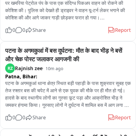
सूरज चौधरी ने रामनगर पुलिस द्वारा अब तक की गई कार्रवाई की सराहना भी 
पर खमरिया पेट्रोल पंप के पास एक संदिग्ध पिकअप वाहन को रोकने की 
की, लेकिन साथ ही कोतवाल सुशील कुमार से जल्द खुलासा कर आरोपियों 
कोशिश की। पुलिस को देखते ही ड्राइवर ने वाहन यू-टर्न लेकर भगाने की 
को गिरफ्तार करने की मांग की। उन्होंने चेतावनी दी कि यदि शीघ्र गिरफ्तारी 
कोशिश की और आगे जाकर गाड़ी छोड़कर फरार हो गया।

नहीं हुई तो करणी सेना व्यापक आंदोलन शुरू करेगी।

जब पुलिस ने लावारिस पिकअप की तलाशी ली, तो ऊपर आलू की बोरियां 
0
0
Share
Report
रखी हुई थीं। लेकिन बोरियां हटाते ही पुलिस के भी होश उड़ गए—आलू के 
वहीं रामनगर कोतवाल सुशील कुमार ने बताया कि पुलिस इस मामले की 
नीचे बड़ी सफाई से छिपाई गई 130 पेटी अवैध अंग्रेजी शराब बरामद हुई।

गंभीरता से जांच कर रही है, कई महत्वपूर्ण सुराग पुलिस के हाथ लगे हैं और 
जब्त की शराब की कुल कीमत 11 लाख 19 हजार रुपये बताई जा रही है। 
पटना के अगमकुआं में बस दुर्घटना: मौत के बाद भीड़ ने बसें 
जल्द ही पूरे मामले का खुलासा कर आरोपियों को गिरफ्तार कर लिया जाएगा।

पुलिस ने वाहन और शराब को जब्त कर आबकारी अधिनियम की धारा 34(2) 
और चेक पोस्ट जलाकर आगजनी की
के तहत मामला दर्ज कर लिया है और फरार ड्राइवर व गाड़ी मालिक की 
बाइट:सूरज चौधरी, प्रदेश अध्यक्ष, करणी सेना
Rajnish zee
RZ
10m ago
सरगर्मी से तलाश शुरू कर दी है.
Patna,
Bihar:
पटना के अगमकुआं थाना क्षेत्र स्थित बड़ी पहाड़ी के पास शुक्रवार सुबह एक 
तेज रफ्तार बस की चपेट में आने से एक युवक की मौके पर ही मौत हो गई। 
हादसे के बाद स्थानीय लोगों का गुस्सा फूट पड़ा और आक्रोशित भीड़ ने 
जमकर हंगामा किया। गुस्साए लोगों ने दुर्घटना में शामिल बस में आग लगा 
दी। इसके बाद स्थिति और बिगड़ गई तथा भीड़ ने करीब एक दर्जन वाहनों को 
0
0
Share
Report
आग के हवाले कर दिया। वहीं, चेक पोस्ट के पास खड़ी पुलिस की दो गाड़ियों 
में भी आग लगा दी गई। घटना के बाद इलाके में अफरा-तफरी मच गई और 
पटना बाईपास पर यातायात पूरी तरह ठप हो गया। सूचना मिलते ही बाईपास 