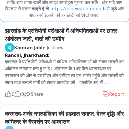
ताकि आप ताजा खबरें और लाइव अपडेट्स प्राप्त कर सकें| और यदि आप
विस्तार से पढ़ना चाहते हैं तो
https://pinewz.com/hindi
से जुड़े और
पाए अपने इलाके की हर छोटी सी छोटी खबर|
झारखंड के प्रतियोगी परीक्षाओं में अनियमितताओं पर छात्र 
आंदोलन जारी, वार्ता की उम्मीद
Kamran Jalili
KJ
Just now
Ranchi,
Jharkhand:
झारखंड में प्रतियोगी परीक्षाओं में कथित अनियमितताओं को लेकर छात्रों का 
आंदोलन लगातार बना हुआ है। आंदोलन के 14वें दिन धरनास्थल पर 
प्रशासन की ओर से एसडीएम और एडीएम लॉ एंड ऑर्डर पहुंचे और छात्रों की 
सेहत तथा उनकी मांगों को लेकर बातचीत की। हालांकि अब भी 
आंदोलनकारी छात्रों की निगाहें सरकार के बुलावे पर टिकी हैं।

0
0
Share
Report
रांची में बीते 14 दिनों से आंदोलन कर रहे प्रतियोगी परीक्षा अभ्यर्थियों से 
मिलने शुक्रवार को एसडीएम और एडीएम लॉ एंड ऑर्डर धरनास्थल पहुंचे। 
करमसद-अनंद नगरपालिका की हड़ताल समाप्त, वेतन वृद्धि और 
अधिकारियों ने छात्रों का हालचाल जाना।

कमिश्नर के ग़ैरवर्त्तन पर आश्वासन
सरकार से बातचीत के सवाल पर एसडीएम ने कहा कि सभी को सकारात्मक 