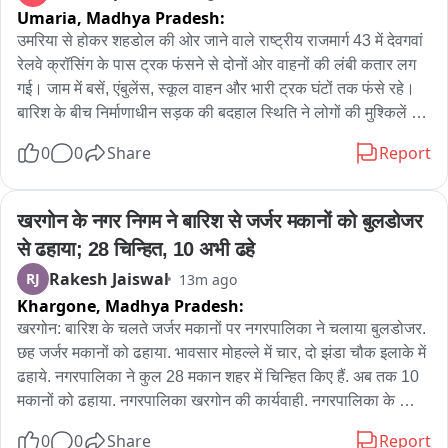
Umaria,
Madhya Pradesh:
आंगनबाड़ी का ओचक निरीक्षण कर जानकारी ली.
उमरिया से होकर शहडोल की ओर जाने वाले राष्ट्रीय राजमार्ग 43 में देवगवां 
रेलवे क्रॉसिंग के पास ट्रक फंसने से दोनों ओर वाहनों की लंबी कतार लग 
गई। जाम में बसें, एंबुलेंस, स्कूल वाहन और भारी ट्रक घंटों तक फंसे रहे। 
बारिश के बीच निर्माणाधीन सड़क की बदहाल स्थिति ने लोगों की मुश्किलें 
बढ़ा दीं। स्थानीय लोगों ने ठेकेदार की लापरवाही पर नाराजगी जताते हुए 
0
0
Share
Report
सड़क निर्माण कार्य में तेजी और स्थायी समाधान की मांग की। पुलिस ने मौके 
पर पहुंचकर यातायात सुचारु कराने का प्रयास किया
खरगोन के नगर निगम ने बारिश से जर्जर मकानों को बुलडोजर 
से ढहाया; 28 चिन्हित, 10 अभी ढहे
Rakesh Jaiswal
RJ
13m ago
Khargone,
Madhya Pradesh:
खरगोन: बारिश के चलते जर्जर मकानों पर नगरपालिका ने चलाया बुलडोजर. 
छह जर्जर मकानों को ढहाया. भावसार मोहल्ले में चार, दो झंडा चौक इलाके में 
ढहाये. नगरपालिका ने कुल 28 मकान शहर में चिन्हित किए हैं. अब तक 10 
मकानों को ढहाया. नगरपालिका खरगोन की कार्यवाही. नगरपालिका के 
स्वास्थ्य अधिकारी प्रकाश चीते ने बताया कि जर्जर 28 मकान चिन्हित किए 
0
0
Share
Report