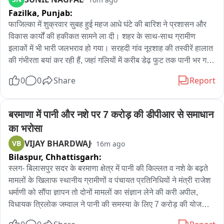
Fazilka,
Punjab:
फाजिल्का में शुक्रवार सुबह हुई महज आधे घंटे की बारिश ने प्रशासन और 
विकास कार्यों की हकीकत सामने ला दी। शहर के साथ-साथ ग्रामीण 
इलाकों में भी भारी जलभराव हो गया। सरहदी गांव नूरशाह की तस्वीरें हालात 
की गंभीरता बयां कर रही हैं, जहां गलियों में करीब डेढ़ फुट तक पानी भर गया 
और बरसाती पानी लोगों के घरों में घुस गया।

0
0
Share
Report
स्थानीय लोगों का कहना है कि गांव में पानी निकासी का कोई पुख्ता प्रबंध 
नहीं है, जिसके चलते हर बारिश के बाद यही स्थिति बन जाती है। ग्रामीणों ने 
बरमाणा में पानी और नशे पर 7 करोड़ की डीपीआर से समाधान 
सरकार और प्रशासन के विकास दावों पर सवाल उठाते हुए कहा कि जहां 
का भरोसा
जरूरत है वहां काम नहीं हो रहा, जबकि दूसरी जगहों पर विकास के दावे किए 
VIJAY BHARDWAJ
VB
16m ago
जा रहे हैं।

Bilaspur,
Chhattisgarh:
गांव निवासी राकेश ने बताया कि केवल आधे घंटे की बारिश से पूरा गांव 
जलमग्न हो गया। गलियों में डेढ़ फुट तक पानी भरने के कारण लोगों का घरों 
स्लग- बिलासपुर सदर के बरमाणा क्षेत्र में पानी की किल्लत व नशे के बढ़ते 
से निकलना मुश्किल हो गया है। हालात ऐसे बन गए कि बच्चे स्कूल तक नहीं 
मामलों के खिलाफ स्थानीय ग्रामीणों व पंचायत प्रतिनिधियों ने मंत्री राजेश 
जा सके। उन्होंने बताया कि पानी घरों की नींव तक पहुंच रहा है, जिससे 
धर्माणी को सौंपा ज्ञापन तो दोनों मामलों का संज्ञान लेने की करी अपील, 
मकानों की दीवारों को नुकसान होने का खतरा पैदा हो गया है। ग्रामीणों ने 
विधायक त्रिलोक जम्वाल ने पानी की समस्या के लिए 7 करोड़ की योजना 
प्रशासन से जल्द जल निकासी की स्थायी व्यवस्था करने और समस्या का 
की डीपीआर तैयार करने व कोलडैम से इसे जोड़ने की कही बात. बरमाणा 