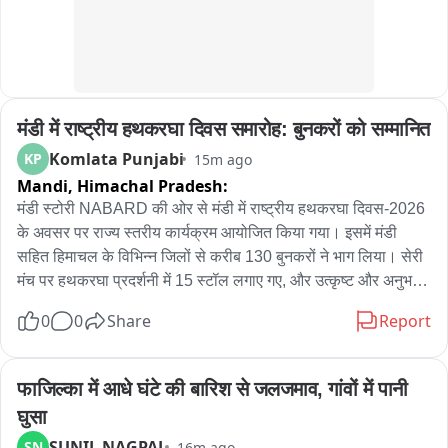
मंडी में राष्ट्रीय हथकरघा दिवस समारोह: बुनकरों को सम्मानित
Komlata Punjabi
KP
15m ago
Mandi,
Himachal Pradesh:
मंडी स्टोरी NABARD की ओर से मंडी में राष्ट्रीय हथकरघा दिवस-2026 
के अवसर पर राज्य स्तरीय कार्यक्रम आयोजित किया गया। इसमें मंडी 
सहित हिमाचल के विभिन्न जिलों से करीब 130 बुनकरों ने भाग लिया। सेरी 
मंच पर हथकरघा प्रदर्शनी में 15 स्टॉल लगाए गए, और उत्कृष्ट और अनुभवी 
बुनकरों को सम्मानित भी किया गया। वहीं, केंद्रीय विद्यालय मंडी में 
0
0
Share
Report
आयोजित निबंध लेखन और चित्रकला प्रतियोगिता के विजेता विद्यार्थियों को 
प्रमाण पत्र, स्मृति चिन्ह और 3 हजार, 2 हजार तथा 1 हजार रुपये के नकद 
पुरस्कार दिए गए... NABARD के मुख्य महाप्रबंधक डॉ. विवेक पथानिया
फाजिल्का में आधे घंटे की बारिश से जलजमाव, गांवों में पानी 
घुसा
SUNIL NAGPAL
SN
16m ago