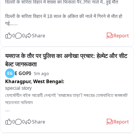
दिल्ली के सरिता विहार में शख्स का फिसला पैर..गिरा नाले में.. हुई मौत

दिल्ली के सरिता विहार में 18 साल के अंकित की नाले में गिरने से मौत हो 
गई...

7 अगस्त की शाम को अंकित नोएडा से अपने घर भीम कॉलोनी अली विहार 
0
0
Share
Report
जा रहा था..तभी नाले की पुलिया को क्रोस करने के बाद.. पानी का फ्लो 
ज्यादा था..अंकित को लगा वो निकल जाएगा.. लेकिन उसका पैर फिसला और 
वो नाले में पानी के बहाव के साथ बह गया..
यमराज के तौर पर पुलिस का अनोखा प्रचार: हेल्मेट और सीट 
बेल्ट जागरूकता
E GOPI
EG
5m ago
Kharagpur,
West Bengal:
special story 

হেলমেটহীন বাইক আরোহী দেখলেই ‘যমরাজের তাড়া’! সবংয়ের তেমাথানিতে জমজমাট 
সচেতনতা অভিযান

ই গোপী: রাস্তায় বেরিয়েছেন, কিন্তু মাথায় নেই হেলমেট? কিংবা গাড়িতে উঠেছেন, 
0
0
Share
Report
অথচ সিটবেল্ট বাঁধেননি? সাবধান! এবার আপনাকে থামাতে রাস্তায় হাজির স্বয়ং 
যমরাজ, সঙ্গে আবার হিসেবের খাতা হাতে চিত্রগুপ্ত। তবে প্রাণ নিতে নয়, প্রাণ 