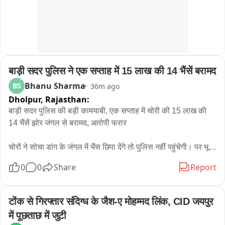
ট্রাফিক আইন মেনে চলার জন্য সচেতন করা হচ্ছে। ট্রাফিক পুলিশের এই অভিনব 
উদ্যোগ দেখতে তেমাথানি বাজার এলাকায় ভিড় জমে যায়। 많은 ব্যক্তি মোবাইল 
ফোনে গোটা সচেতনতা কর্মসূচির ভিডিও ও ছবি তুলে রাখেন। কারও মুখে হাসি, কেউ 
আবার হাততালি দিয়ে ট্রাফিক পুলিশের উদ্যোগকে স্বাগত জানান। সাধারণ মানুষের 
একাংশের মতে, শুধুমাত্র আইন প্রয়োগ বা জরিমানার মাধ্যমে নয়, এমন অভিনব ও 
बाड़ी सदर पुलिस ने एक सप्ताह में 15 लाख की 14 भैंसें बरामद
নাটকীয় পদ্ধতিতে সচেতনতার বার্তা মানুষের কাছে পৌঁছে দিলে তার প্রভাব আরও 
বেশি হতে পারে। পথ নিরাপত্তা সপ্তাহে সবং ও পিংলা পুলিশের এই উদ্যোগ যেন 
Bhanu Sharma
BS
36m ago
হাসির আড়ালে একটি কঠিন বার্তাই দিয়ে গেল হেলমেট ও সিটবেল্ট এড়িয়ে চলা মানেই 
Dholpur,
Rajasthan:
নিজের জীবনকে ঝুঁкির মুখে ঠেলে দেওয়া। তাই রাস্তায় বেরোনোর আগে নিয়ম 
बाड़ी सदर पुलिस की बड़ी कामयाबी, एक सप्ताह में चोरी की 15 लाख की 
মানুন, সতর্ক থাকুন এবং নিরাপদে বাড়ি ফিরুন。
14 भैंसें झोर जंगल से बरामद, आरोपी फरार

चोरों ने सोचा डांग के जंगल में भैंस छिपा देंगे तो पुलिस नहीं पहुंचेगी। पर भूल 
गए ये बाड़ी सदर पुलिस है - तकनीक और हौसले से एक हफ्ते में 15 लाख की 
0
0
Share
Report
भैंसें भी ढूंढ निकालीं।

बाड़ी। बाड़ी सदर थाना पुलिस ने मेहनत और मुस्तैदी से करीब एक सप्ताह 
टोंक से गिरफ्तार संदिग्ध के जैश-ए मोहम्मद लिंक, CID जयपुर 
पहले हुई भैंस चोरी की सनसनीखेज वारदात का खुलासा कर दिया है। पुलिस 
में पूछताछ में जुटी
टीम ने झोर गांव के घने जंगल और दुर्गम डांग क्षेत्र में दबिश देकर 15 लाख 