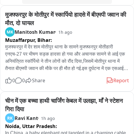
मुजफ्फरपुर के मोतीपुर में स्कार्पियो हादसे में बीएमपी जवान की 
मौत, दो घायल
Manitosh Kumar
MK
1h ago
Muzaffarpur,
Bihar:
मुजफ्फरपुर में देर शाम मोतीपुर थाना के सामने मुजफ्फरपुर मोतीहारी 
एनएच-27 पर भीषण सड़क हादसा हो गया और अचानक सामने से आई एक 
अनियंत्रित स्कॉर्पियो ने तीन लोगों को रौंद दिया,जिसमें मोतीपुर थाना में 
तैनात बीएमपी जवान की मौके पर ही मौत हो गई.इस दुर्घटना में एक एसआई 
समेत दो लोग गंभीर रूप से घायल हो गए.घटना के बाद मौके पर अफरा तफरी 
0
0
Share
Report
मच गई और घायलों को तत्काल ईलाज के लिए अस्पताल में भर्ती कराया गया 
है.मृतक बीएमपी जवान की पहचान भार्गव भूषण के रूप में हुई है,जो मोतीपुर 
थाना में तैनात था.वहीं घायलों में मोतीपुर थाना में पदस्थापित एसआई धर्मेंद्र 
चीन में एक बच्चा हाथी चार्जिंग केबल में उलझा, माँ ने स्टेशन 
कुमार और स्थानीय दुकानदार विनोद कुमार पटेल शामिल हैं.दोनों घायलों को 
गिरा दिया
तत्काल इलाज के लिए अस्पताल ले जाया गया, जहां उनकी हालत नाजुक 
Ravi Kant
RK
1h ago
बताई जा रही है.

Noida,
Uttar Pradesh:
घटना की सूचना मिलते ही पुलिस मौके पर पहुंच कर कारवाई सुरु कर दी 
In China, a baby elephant got tangled in a charging cable, 