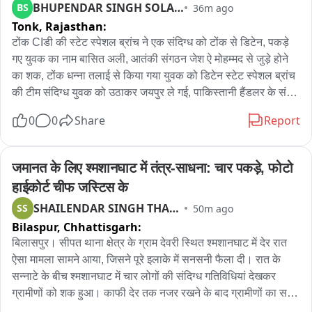
BHUPENDAR SINGH SOLANKI
BS
36m ago
रुपये कीमत की 14 भैंसें सुरक्षित बरामद कर ली हैं। हालांकि घने जंगल और 
Tonk,
Rajasthan:
अंधेरे का फायदा उठाकर आरोपी मौके से फरार होने में कामयाब रहे, जिनकी 
तलाश के लिए पुलिस ने विशेष टीमें गठित की हैं।

टोंक CIडी की स्टेट स्पेशल ब्रांच ने एक संदिग्ध को टोंक से डिटेन, पकड़े 
गए युवक का नाम बासित अली, आतंकी संगठन जेश ऐ मोहम्मद से जुड़े होने 
थाना प्रभारी मोहर सिंह ने बताया कि 1 अगस्त 2026 की रात करीब 1:30 
का शक, टोंक धन्ना तलाई से किया गया युवक को डिटेन स्टेट स्पेशल ब्रांच 
बजे मोतीकोटरा निवासी देशराज पुत्र, कल्लू पुत्र और राकेश गुर्जर सहित 5-
की टीम संदिग्ध युवक को उठाकर जयपुर ले गई, पाकिस्तानी हैंडलर के संपर्क 
6 अज्ञात लोगों द्वारा जमूरा गांव के एक बाड़े से भैंस चोरी करने की शिकायत 
में बताया जा रहा है पकड़ा गया युवक, देश विरोधी गतिविधियो में लिप्त बताया 
0
0
Share
Report
मिली थी। पीड़ित परिवार के अनुसार सुबह करीब 4 बजे जब वे बाड़े पर पहुंचे 
जा रहा  पकड़ा गया युवक, जयपुर में पूछताछ जारी
तो वहां ताला टूटा हुआ था और 14 भैंसें गायब थीं। परिजनों ने आसपास के 
क्षेत्र में काफी तलाश की लेकिन कोई सुराग हाथ नहीं लगा। इसके बाद 
जमानत के लिए श्मशानघाट में तंत्र-साधना: चार पकड़े, फोटो 
पीड़ितों ने बाड़ी सदर थाने पहुंचकर मामला दर्ज कराया।

हाईकोर्ट चीफ जस्टिस के
SHAILENDAR SINGH THAKUR
SS
50m ago
मामले की गंभीरता को देखते हुए SP के निर्देश पर चोरी गई भैंसों की बरामदगी 
Bilaspur,
Chhattisgarh:
और आरोपियों की धरपकड़ के लिए एक विशेष टीम गठित की गई। टीम में 
थाना प्रभारी मोहर सिंह के साथ हेड कांस्टेबल अशोक मीणा और अन्य 
बिलासपुर। सीपत थाना क्षेत्र के ग्राम देवरी स्थित श्मशानघाट में देर रात 
जवानों को शामिल किया गया। टीम ने सबसे पहले घटनास्थल का बारीकी से 
ऐसा मामला सामने आया, जिसने पूरे इलाके में सनसनी फैला दी। रात के 
निरीक्षण किया और वहां से तकनीकी साक्ष्य जुटाए। साथ ही इलाके के 
सन्नाटे के बीच श्मशानघाट में चार लोगों की संदिग्ध गतिविधियां देखकर 
मुखबिर तंत्र को सक्रिय कर संदिग्धों पर नजर रखी गई।

ग्रामीणों को शक हुआ। काफी देर तक नजर रखने के बाद ग्रामीणों का समूह 
मौके पर पहुंचा तो चारों वहां से भागने लगे। ग्रामीणों ने पीछा किया और एक 