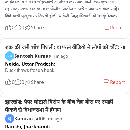
कार्यशाळा व सन्मान सोहळ्याचे आयोजन करण्यात आले. कार्यक्रमाला 
महाराष्ट्र राज्य गाव कामगार पोलीस पाटील संघाचे राज्याध्यक्ष बाळासाहेब 
शिंदे यांची प्रमुख उपस्थिती होती. यावेळी जिल्हाधिकारी योगेश कुंभेजकर 
यांनी पोलीस पाटलांच्या ग्रामीण प्रशासनातील महत्त्वपूर्ण भूमिकेवर प्रकाश 
0
0
Share
Report
टाकला. तसेच उल्लेखनीय कार्य करणाऱ्या पोलीस पाटलांचा सन्मान करण्यात 
आला. कार्यक्रमाला जिल्ह्यातील पोलीस पाटील मोठ्या संख्येने उपस्थित 
होते. स्टेज बाइट: योगेश कुंभेजकर, जिल्हाधिकारी वाशीम
डक की जमी चोंच पिघली: वायरल वीडियो ने लोगों को चौंाया
Santosh Kumar
SK
1m ago
Noida,
Uttar Pradesh:
Duck thaws frozen beak
0
0
Share
Report
झारखंड: पेपर घोटाले विरोध के बीच नेहा बोरा पर स्याही 
फेंकने से विधानसभा में हंगामा
Kamran Jalili
KJ
1m ago
Ranchi,
Jharkhand: