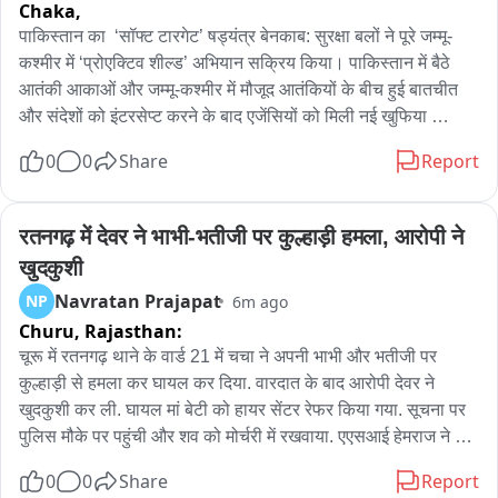
Chaka,
पाकिस्तान का  ‘सॉफ्ट टारगेट’ षड्यंत्र बेनकाब: सुरक्षा बलों ने पूरे जम्मू-
कश्मीर में ‘प्रोएक्टिव शील्ड’ अभियान सक्रिय किया। पाकिस्तान में बैठे 
आतंकी आकाओं और जम्मू-कश्मीर में मौजूद आतंकियों के बीच हुई बातचीत 
और संदेशों को इंटरसेप्ट करने के बाद एजेंसियों को मिली नई खुफिया 
जानकारी ने इलाके में सुरक्षा बलों को अलर्ट कर दिया है। खुफिया एजेंसियों 
0
0
Share
Report
के सूत्रों के मुताबिक, बातचीत से मिली जानकारी इस प्रकार है: 
"पाकिस्तान, जम्मू-कश्मीर और देश के अन्य हिस्सों में और आतंकी हमले करने 
की साजिश रच रहा है। इसका मकसद पाकिस्तान के कब्जे वाले कश्मीर के 
रतनगढ़ में देवर ने भाभी-भतीजी पर कुल्हाड़ी हमला, आरोपी ने 
पुंछ डिवीजन में 10 अगस्त को होने वाले तीसरे चरण के मतदान से दुनिया का 
खुदकुशी
ध्यान हटाना है। जम्मू-कश्मीर में, सक्रिय आतंकियों को ऐसे 'सॉफ्ट टारगेट' 
Navratan Prajapat
NP
6m ago
चुनने का काम सौंपा गया है जो निहत्थे हों और जिन पर हमला करने से ध्यान 
Churu,
Rajasthan:
खींचा जा सके, जैसे कि प्रवासी मजदूर, अल्पसंख्यक और सुनसान जगहों पर 
ड्यूटी पर तैनात सुरक्षाकर्मी। देश के बाकी हिस्सों में, उन्हें सुरक्षा ठिकानों, 
चूरू में रतनगढ़ थाने के वार्ड 21 में चचा ने अपनी भाभी और भतीजी पर 
कैंपों, भीड़-भाड़ वाली सार्वजनिक जगहों, ट्रांसपोर्ट हब और अहम सरकारी 
कुल्हाड़ी से हमला कर घायल कर दिया. वारदात के बाद आरोपी देवर ने 
संस्थानों को निशाना बनाने का काम सौंपा गया है।” इसके बाद, संवेदनशील 
खुदकुशी कर ली. घायल मां बेटी को हायर सेंटर रेफर किया गया. सूचना पर 
इलाकों में अतिरिक्त सुरक्षा बल तैनात करने, निगरानी तंत्र को मजबूत करने, 
पुलिस मौके पर पहुंची और शव को मोर्चरी में रखवाया. एएसआई हेमराज ने 
वाहनों की सघन जांच करने और संदिग्ध गतिविधियों के खिलाफ कार्रवाई 
बताया कि वार्ड 21 में विवाद के बाद घटना हुई. 34 वर्षीय आरोपी देवर विनोद 
0
0
Share
Report
करने के निर्देश जारी किए गए हैं, खासकर जम्मू-कश्मीर में। दक्षिण कश्मीर में 
के अलावा भाभी और भतीजी घायल थीं. पति विदेश में रहता है; आरोपी 