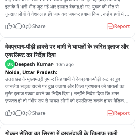
इलाके में भारी भीड़ जुट गई और हालात बेकाबू हो गए. युवक की मौत से 
गुस्साए लोगों ने नेशनल हाईवे जाम कर जमकर हंगामा किया. कई वाहनों में 
आगजनी और तोड़फोड़ से पूरे इलाके में अफरा-तफरी मच गई. कुशवाहा ने 
0
0
Share
Report
बयां किया कि जो दोषी ड्राइवर है उसे पर जल्द से जल्द कार्रवाई हो. वहीं 
कुशवाहा ने यह भी कहा कि आए दिन तेज रफ्तार से वहां गाड़ियां चलती है और 
पुलिस वाले कंट्रोल नहीं करते हैं. पुलिस वाले ऐसे ड्राइवर को चिन्हित करें 
देवप्रयाग-पौड़ी हादसे पर धामी ने घायलों के त्वरित इलाज और 
और उनका ड्राइविंग लाइसेंस रद्द किया.
एयरलिफ्ट का निर्देश दिया
Deepesh Kumar
DK
10m ago
Noida,
Uttar Pradesh:
उत्तराखंड के मुख्यमंत्री पुष्कर सिंह धामी ने देवप्रयाग-पौड़ी रूट पर हुए 
जानलेवा सड़क हादसे पर दुख जताया और जिला प्रशासन को घायलों का 
तुरंत इलाज पक्का करने का निर्देश दिया। उन्होंने निर्देश दिया कि अगर 
ज़रूरत हो तो गंभीर रूप से घायल लोगों को एयरलिफ्ट करके हायर मेडिकल 
सेंटर ले जाया जाए।
0
0
Share
Report
गोकुल सेतिया का सिरसा में दखलंदाजी के खिलाफ खुली 