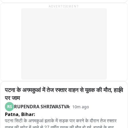
ने बताया कि वे चरस को बरेली ले जाकर ऊंचे दामों पर बेचने की योजना बना 
ADVERTISEMENT
रहे थे। पुलिस ने दोनों के खिलाफ एनडीपीएस एक्ट के तहत मुकदमा दर्ज कर 
स्कूटी सीज कर दी है。
पटना के अगमकुआं में तेज रफ्तार वाहन से युवक की मौत, हाईवे 
पर जाम
RUPENDRA SHRIWASTVA
RS
10m ago
Patna,
Bihar:
पटना सिटी के अगमकुआं इलाके में सड़क पार करने के दौरान तेज रफ्तार 
वाहन की चपेट में आने से 27 वर्षीय युवक की मौत हो गई. हादसे के बाद 