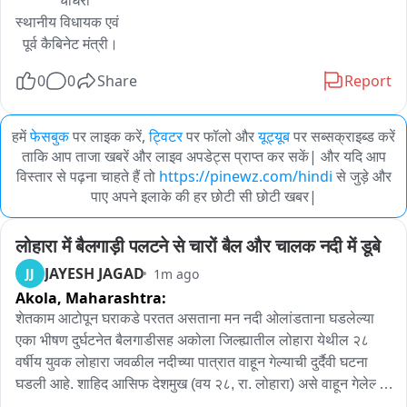
            चौधरी 

स्थानीय विधायक एवं 

0
0
Share
Report
हमें
फेसबुक
पर लाइक करें,
ट्विटर
पर फॉलो और
यूट्यूब
पर सब्सक्राइब्ड करें
ताकि आप ताजा खबरें और लाइव अपडेट्स प्राप्त कर सकें| और यदि आप
विस्तार से पढ़ना चाहते हैं तो
https://pinewz.com/hindi
से जुड़े और
पाए अपने इलाके की हर छोटी सी छोटी खबर|
लोहारा में बैलगाड़ी पलटने से चारों बैल और चालक नदी में डूबे
JAYESH JAGAD
JJ
1m ago
Akola,
Maharashtra:
शेतकाम आटोपून घराकडे परतत असताना मन नदी ओलांडताना घडलेल्या 
एका भीषण दुर्घटनेत बैलगाडीसह अकोला जिल्ह्यातील लोहारा येथील २८ 
वर्षीय युवक लोहारा जवळील नदीच्या पात्रात वाहून गेल्याची दुर्दैवी घटना 
घडली आहे. शाहिद आसिफ देशमुख (वय २८, रा. लोहारा) असे वाहून गेलेल्या 
दुर्दैवी युवकाचे नाव आहे. या घटनेत बैलगाडीला जुंपलेल्या आणि मागे 