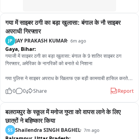
गया में साइबर ठगी का बड़ा खुलासा: बंगाल के नौ साइबर 
अपराधी गिरफ्तार
JAY PRAKASH KUMAR
JP
6m ago
Gaya,
Bihar:
गयाजी में साइबर ठगी का बड़ा खुलासा: बंगाल के 9 शातिर साइबर ठग 
गिरफ्तार, अमेरिका के नागरिकों को बनाते थे निशाना

गया पुलिस ने साइबर अपराध के खिलाफ एक बड़ी कामयाबी हासिल करते हुए 
रामपुर थाना क्षेत्र के व्हाइट हाउस रोड स्थित मोती मानी अपार्टमेंट में गुप्त 
0
0
Share
Report
सूचना के आधार पर छापेमारी कर बंगाल के नौ साइबर अपराधियों को 
गिरफ्तार किया है। पुलिस के अनुसार, गिरफ्तार सभी आरोपी पश्चिम बंगाल 
के कोलकाता के विभिन्न थाना क्षेत्रों के रहने वाले हैं और एक संगठित गिरोह 
बलरामपुर के स्कूल में मनोज गुप्ता को वापस लाने के लिए 
के रूप में विदेशी नागरिकों को ठगी का शिकार बना रहे थे।

छात्रों ने बहिष्कार किया
प्रारंभिक जांच में यह खुलासा हुआ है कि यह गिरोह मुख्य रूप से अमेरिका में 
Shailendra SINGH BAGHEL
SS
7m ago
रहने वाले लोगों को अपना निशाना बनाता था। आरोपी खुद को फ्लिपकार्ट 
Balrampur,
Uttar Pradesh:
(Flipkart) और अमेज़ॅन (Amazon) जैसी प्रसिद्ध ई-कॉमर्स कंपनियों के 