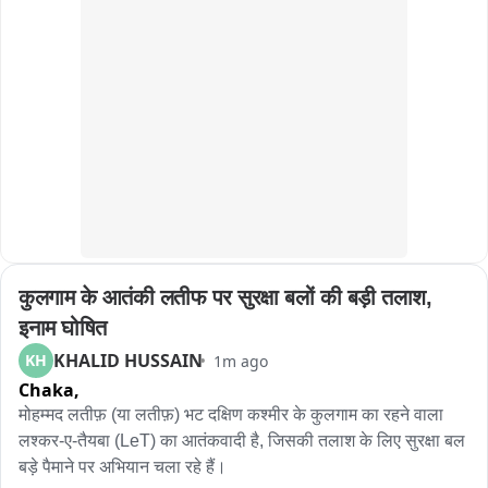
सूचना दी। सूचना मिलने के बाद पिता मौके पर पहुंचे, लेकिन वे गंभीर रूप से 
बीमार कांतिलाल को अस्पताल ले जाने के बजाय झाड़-फूंक कराने भोपे के 
पास ले गए। समय पर उचित डॉक्टरी इलाज नहीं मिल पाने के कारण 
कांतिलाल की मौत हो गई। युवक की मौत के बाद पिता और अन्य परिजन शव 
को उठाकर वापस ठेकेदार के लेबर कैंप ले आए। परिजनों ने वहां शव को 
रखकर ठेकेदार से मुआवजे (मौताणे) की मांग शुरू कर दी। घटना की 
जानकारी मिलने पर धंबोला थाना पुलिस मौके पर पहुंची और लेबर कैंप में 
हंगामा शांत कराने तथा परिजनों को शव के पोस्टमार्टम और कानूनी कार्रवाई 
के लिए राजी करने की कोशिशों में जुटी हुई है.
कुलगाम के आतंकी लतीफ पर सुरक्षा बलों की बड़ी तलाश, 
इनाम घोषित
KHALID HUSSAIN
KH
1m ago
Chaka,
मोहम्मद लतीफ़ (या लतीफ़) भट दक्षिण कश्मीर के कुलगाम का रहने वाला 
लश्कर-ए-तैयबा (LeT) का आतंकवादी है, जिसकी तलाश के लिए सुरक्षा बल 
बड़े पैमाने पर अभियान चला रहे हैं।
