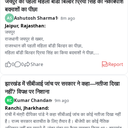
जयपुर की पहली महिला बॉडी बिल्डर प्रिया सिंह को नकाबपोश 
की जांच से जोड़कर देखा जा रहा है। हालांकि, एजेंसी की ओर से अभी तक 
कोई आधिकारिक बयान जारी नहीं किया गया है। विस्तृत जानकारी और 
बदमाशों का पीछा
छापेमारी के निष्कर्ष का इंतजार किया जा रहा है।
Ashutosh Sharma1
AS
8m ago
Jaipur,
Rajasthan:
जयपुर

राजधानी जयपुर से खबर,

राजस्थान की पहली महिला बॉडी बिल्डर का पीछा,

महिला बॉडी बिल्डर प्रिया सिंह का किया बदमाशों ने पीछा,

स्कॉर्पियो गाड़ी में नक़ाबपोश बदमाशों ने किया पीछा,

0
0
Share
Report
गाड़ी का पीछा करने के दौरान बांध रखे थे अपने चहरे पर नक़ाब,

अपनी गाड़ी रोक प्रिया सिंह ने बदमाशों को रोकना चाहा,

लेकिन उससे पहले ही फरार हुए बदमाश,

झारखंड में सीबीआई जांच पर सरकार ने कहा—नतीजा दिखा 
प्रिया सिंह ने दी जवाहर नगर थाने में शिकायत,

नहीं? विपक्ष पर निशाना
मामले की जाँच कर रही पुलिस
Kumar Chandan
KC
9m ago
Ranchi,
Jharkhand:
रांची में मंत्री दीपिका पांडे ने कहा सीबीआई जांच का कोई नतीजा दिखा नहीं 
है। राज्य सरकार बातचीत के लिए तैयार है। बीजेपी का कोई नैतिक 