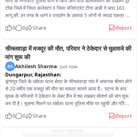
मीणा के नगरफोर्ट पुलिस थाने में किये जाने वाले आत्मसमर्पण को देखकर पूरे 
टोंक जिले में जिला कलेक्टर व जिला मजिस्ट्रेट टीना डाबी ने धारा 163 
लागू की. हर तरह के धरने व प्रदर्शन के अलावा 5 लोगों से ज्यादा एकत्र होने 
पर रोक. पुलिस का नगरफोर्ट थाने में जाप्ता, वज्र वाहन RAC की टुकड़ी 
0
0
Share
Report
तैनात; कई जगह पर नाकाबंदी ताकि समर्थ नहीं हो इकट्ठा...
सीमलवाड़ा में मजदूर की मौत, परिवार ने ठेकेदार से मुआवजे की 
मांग शुरू की
Akhilesh Sharma
AS
Just now
Dungarpur,
Rajasthan:
डूंगरपुर जिले के धंबोला थाना क्षेत्र के सीमलवाड़ा गांव में अचानक बीमार होने 
से 20 वर्षीय एक मजदूर की मौत का मामला सामने आया है। घटना के बाद 
मृतक के परिजनों ने ठेकेदार के लेबर कैंप में शव रखकर मौताणे की मांग शुरू 
कर दी है। सूचना मिलने पर धंबोला थाना पुलिस मौके पर पहुंची और परिजनों 
से समझाइश के प्रयास कर रही है। मामले के अनुसार, पाडली गुजरेश्वर 
0
0
Share
Report
निवासी 20 वर्षीय कांतिलाल डामोर सीमलवाड़ा में एक ठेकेदार के अधीन 
मजदूरी का काम करता था। काम के दौरान कांतिलाल की अचानक तबियत 
ADVERTISEMENT
बिगड़ गई। इस पर ठेकेदार ने तुरंत उसके पिता लक्ष्मण लाल डामोर को 