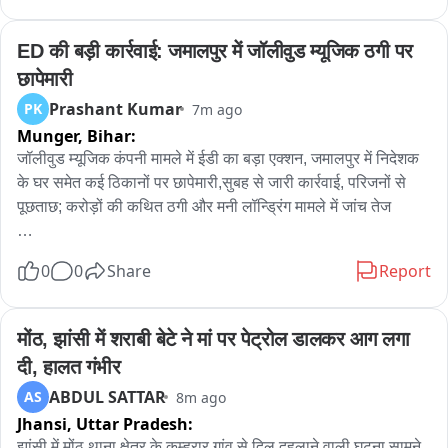
ED की बड़ी कार्रवाई: जमालपुर में जॉलीवुड म्यूजिक ठगी पर 
छापेमारी
Prashant Kumar
PK
7m ago
Munger,
Bihar:
जॉलीवुड म्यूजिक कंपनी मामले में ईडी का बड़ा एक्शन, जमालपुर में निदेशक 
के घर समेत कई ठिकानों पर छापेमारी,सुबह से जारी कार्रवाई, परिजनों से 
पूछताछ; करोड़ों की कथित ठगी और मनी लॉन्ड्रिंग मामले में जांच तेज

मुंगेर के जमालपुर में जॉलीवुड म्यूजिक इंडस्ट्रीज प्राइवेट लिमिटेड से जुड़े 
0
0
Share
Report
कथित करोड़ों रुपये के ठगी और मनी लॉन्ड्रिंग मामले में प्रवर्तन निदेशालय 
(ईडी) ने गुरुवार की सुबह बड़ी कार्रवाई की। ईडी की टीम ने सुबह करीब पांच 
बजे जमालपुर थाना क्षेत्र के नया टोला फुलका स्थित कंपनी के निदेशक 
मोंठ, झांसी में शराबी बेटे ने मां पर पेट्रोल डालकर आग लगा 
जितेंद्र कुमार राजीव के आवास समेत उससे जुड़े कई ठिकानों पर एक साथ 
दी, हालत गंभीर
छापेमारी शुरू की। कार्रवाई समाचार लिखे जाने तक जारी थी।

ABDUL SATTAR
AS
8m ago
जानकारी के अनुसार, आधा दर्जन से अधिक ईडी अधिकारी सुबह तड़के नया 
Jhansi,
Uttar Pradesh:
टोला फुलका पहुंचे और स्थानीय लोगों की दिनचर्या शुरू होने से पहले ही 
तलाशी अभियान शुरू कर दिया। टीम जितेंद्र कुमार राजीव के परिजनों के 
झांसी में मोंठ थाना क्षेत्र के कुम्हरार गांव से दिल दहलाने वाली घटना सामने 