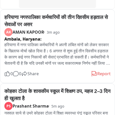
According to preliminary investigations, both attacks were 
carried out using a small-calibre firearm, likely a pistol. 
हरियाणा नगरपालिका कर्मचारियों की तीन दिवसीय हड़ताल से 
Security officials say the method closely resembles attacks 
typically associated with The Resistance Front (TRF), a 
सेवाओं पर असर
Lashkar-linked outfit that relies on locally recruited 
AMAN KAPOOR
AK
3m ago
operatives and overground workers to execute swift 
Ambala,
Haryana:
targeted shootings before blending back into civilian 
हरियाणा में नगर पालिका कर्मचारियों ने अपनी लंबित मांगों को लेकर सरकार 
populations
के खिलाफ मोर्चा खोल दिया है। 6 अगस्त से शुरू हुई तीन दिवसीय हड़ताल 
के कारण कई नगर निकायों की सेवाएं प्रभावित हो सकती हैं। कर्मचारियों ने 
चेतावनी दी है कि यदि उनकी मांगों पर जल्द सकारात्मक निर्णय नहीं लिया 
गया तो यह लड़ाई निर्णायक मोड़ ले सकती है।

0
0
Share
Report
हरियाणा में नगर पालिका कर्मचारी संघ ने अपनी मांगों को लेकर 6 अगस्त से 
8 अगस्त तक तीन दिवसीय हड़ताल शुरू कर दी है। इस हड़ताल के चलते 
कोहका टोला के शासकीय स्कूल में शिक्षण ठप, महज 2–3 दिन 
कई नगर पालिकाओं और नगर परिषदों में सफाई समेत अन्य नागरिक सेवाएं 
ही खुलता है
प्रभावित होने की आशंका जताई जा रही है। कर्मचारियों की मुख्य मांग है कि 
Prashant Sharma
PS
5m ago
कच्चे कर्मचारियों को नियमित किया जाए और सरकार के साथ हुई 22 मांगों में 
से 17 मांगों पर बनी सहमति को जल्द लागू किया जाए।

नक्सल साये से उभरे कोहका टोला में शिक्षा व्यवस्था पंगु! स्कूल परिसर बना 