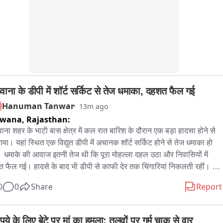
वाना के डीपी में शॉर्ट सर्किट से तेज धमाका, दहशत फैल गई
Hanuman Tanwar
13m ago
dwana,
Rajasthan:
ाना शहर के भाटी बास क्षेत्र में कल रात बारिश के दौरान एक बड़ा हादसा होने से 
या। यहां स्थित एक विद्युत डीपी में अचानक शॉर्ट सर्किट होने से तेज धमाका हो 
 धमाके की आवाज इतनी तेज थी कि पूरा मोहल्ला दहल उठा और निवासियों में 
 फैल गई। हादसे के बाद भी डीपी से काफी देर तक चिंगारियां निकलती रहीं। इस 
न मौके पर अफरा-तफरी का माहौल बन गया। पास में खड़े स्थानीय लोग और मवेशी 
0
0
Share
Report
बचाने के लिए इधर-उधर दौड़ते नजर आए। पूरी घटना पास में लगे एक सीसीटीवी 
े में कैद हो गई, जिसका फुटेज अब सामने आया है। गनीमत यह रही कि इस घटना में 
नहानि नहीं हुई, लेकिन ट्रांसफॉर्मर में धमाके के कारण क्षेत्र की बिजली आपूर्ति 
पये के लिए बेटे पर मां का हमला: तलवों पर गर्म चाकू से वार