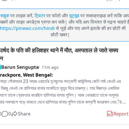
ेसबुक
पर लाइक करें,
ट्विटर
पर फॉलो और
यूट्यूब
पर सब्सक्राइब्ड करें ताकि आ
खबरें और लाइव अपडेट्स प्राप्त कर सकें| और यदि आप विस्तार से पढ़ना चाहते है
https://pinewz.com/hindi
से जुड़े और पाए अपने इलाके की हर छोटी सी
छोटी खबर|
व पार्षद के पति की हलिशहर थाने में मौत, अस्पताल ले जाते समय 
धन
Barun Sengupta
11m ago
rackpore,
West Bengal:
াপাড়া পৌরসভার 23 নম্বর ওয়ার্ডের তৃণমূলের পদত্যাগী কাউন্সিলর জেনি শর্মা কেওট এর 
ী বিরজু কেওট কে হালিশহর থানার লকেৎিতে মৃত্যু ঘিরে চাঞ্চল্য। তার বিরুদ্ধে একাধিক 
োগে তাকে গ্রেফতার করেছিল হালিশহর থানার পুলিশ। আজ ভোররাতে তাকে অসুস্থ 
থায় লকআপে পড়ে থাকতে দেখে হালিশহর থানার পুলিশ তাকে কল্যাণী জহরলাল নেহेरু 
তাল নিয়ে গেলে চিকিৎসকরা তাকে মৃত বলে ঘোষণা করে। হৃদরোগে আক্রান্ত ও তার মৃত্যু 
0
0
Share
Report
হয়েছে বলে অনুমান।  