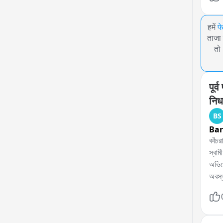
हमें
फ
ताजा 
तो
पूर्
नि
BS
Bar
কাঁচর
স্বাম
অভিয
অবস্
হাসপা