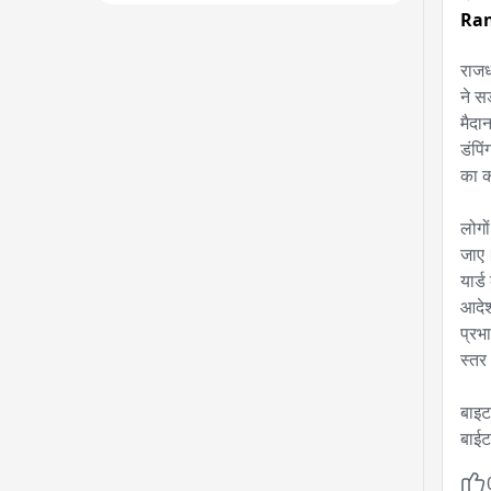
Ran
राजध
ने स
मैदा
डंपिं
का क
लोगो
जाए।
यार्
आदेश
प्रभा
स्तर
बाइट
बाईट