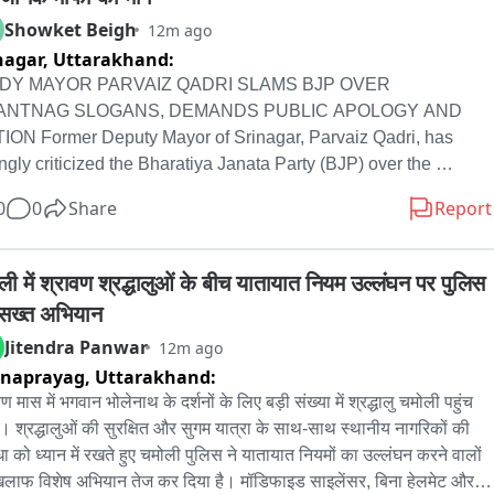
Showket Beigh
12m ago
nagar,
Uttarakhand:
DY MAYOR PARVAIZ QADRI SLAMS BJP OVER 
ANTNAG SLOGANS, DEMANDS PUBLIC APOLOGY AND 
ION Former Deputy Mayor of Srinagar, Parvaiz Qadri, has 
ngly criticized the Bharatiya Janata Party (BJP) over the 
eged slogans raised during a recent programme in Anantnag in 
0
0
Share
Report
ection with the seventh anniversary of the abrogation of Article 
. Addressing the issue, Qadri said that such slogans and 
tements are inappropriate and could disturb the atmosphere of 
ली में श्रावण श्रद्धालुओं के बीच यातायात नियम उल्लंघन पर पुलिस 
ce and harmony in Jammu and Kashmir. He urged the BJP 
सख्त अभियान
ership to take responsibility for the remarks and publicly 
Jitendra Panwar
12m ago
logise to the people of Jammu and Kashmir. Qadri also 
rnaprayag,
Uttarakhand:
aled to the administration to take appropriate action against 
se responsible, saying that provocative statements should not 
ण मास में भगवान भोलेनाथ के दर्शनों के लिए बड़ी संख्या में श्रद्धालु चमोली पहुंच 
allowed to create tension or disturb communal harmony. 
हैं। श्रद्धालुओं की सुरक्षित और सुगम यात्रा के साथ-साथ स्थानीय नागरिकों की 
itical differences are part of democracy, but there should be a 
धा को ध्यान में रखते हुए चमोली पुलिस ने यातायात नियमों का उल्लंघन करने वालों 
t to political rhetoric. Statements or slogans that can hurt 
िलाफ विशेष अभियान तेज कर दिया है। मॉडिफाइड साइलेंसर, बिना हेलमेट और 