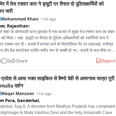
र में तेज रफ्तार कार ने ड्यूटी पर तैनात दो पुलिसकर्मियों को 
कर मारी
Mohammed Khan
11m ago
er,
Rajasthan:
र शहर के कोतवाली थाना इलाक़ा में नया बाजार में सुबह तेज रफ्तार कार का कहर 
े को मिला। जहा  ड्यूटी पर तैनात दो पुलिस अधिकारियों को स्कॉर्पियो कार ने 
ार टक्कर मार दी। हादसे में दरगाह थाने के त्रिपोलिया गेट पर एएसआई  राजेन्द्र 
ाद और हेड कांस्टेबल प्रदीप शदीद रूप से ज़ख्मी हो गए। हादसे के बाद मौके पर 
ा-तफरी मच गई।

0
0
Share
Report
ीडेंट की इत्तला मिलते ही पुलिस मौके पर पहुंची और दोनों ज़ख़्मीयो को फ़ौरन 
एन हॉस्पिटल पहुंचाया गया, जहां उनका ज़ेरे इलाज़ जारी है। बताया जा रहा है कि 
ई  राजेन्द्र प्रसाद की हालत बेहद नाजुक बनी हुई है। हादसे की इत्तला मिलते ही 
 प्रदेश से आया भक्त साइकिल से वैष्णो देवी से अमरनाथ यात्रा पूरी 
 हर्षवर्धन अग्रवाला भी जेएलएन हॉस्पिटल पहुंचे और ज़ख्मी पुलिसकर्मियों की 
mulla दर्शन
 की जानकारी ली।

Waqar Manzoor
M
11m ago
े के बाद कार ड्राइवर स्कॉर्पियो समेत मौके से फरार हो गया। पुलिस ने आसपास 
m Pora, Ganderbal,
CCTV कैमरों की फुटेज खंगालना शुरू कर दिया है और फरार ड्राइवर की तलाश 
जुट गईं है। पुलिस हादसे के वजूहात की भी जांच कर रही है。

derbal, Aug 8: A devotee from Madhya Pradesh has completed 
लब है कि ASI राजेन्द्र प्रसाद और हेड कांस्टेबल प्रदीप का हाल ही में गंज थाने 
 pilgrimage to Mata Vaishno Devi and the holy Amarnath Cave 