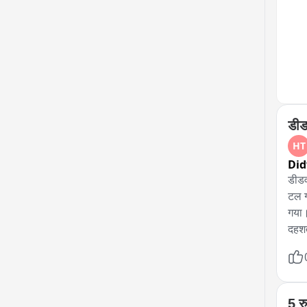
डीड
HT
Di
डीडव
टल ग
गया।
दहशत
दौरा
जान 
कैमर
कोई ज
5 रु