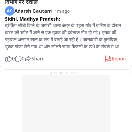
विभाग पर सवाल
Adarsh Gautam
AG
1m ago
Sidhi,
Madhya Pradesh:
ब्रेकिंग सीधी जिले के जमोडी थाना क्षेत्र के पड़रा गांव में बारिश के दौरान 
करंट की चपेट में आने से एक युवक की दर्दनाक मौत हो गई। मृतक की 
पहचान अरमान खान के रूप में बताई जा रही है। जानकारी के मुताबिक, 
युवक गांजा लेने गया था और लौटते समय बिजली के खंभे के संपर्क में आ 
गया, जिससे उसकी मौके पर ही मौत हो गई। जमोडी पुलिस ने मृतक की जेब 
0
0
Share
Report
से गांजे की चार पुड़िया बरामद की हैं। पुलिस ने मर्ग कायम कर मामले की 
जांच शुरू कर दी है। वहीं घटना के बाद बिजली विभाग पर लापरवाही के 
ADVERTISEMENT
आरोप भी लगाए जा रहे हैं।