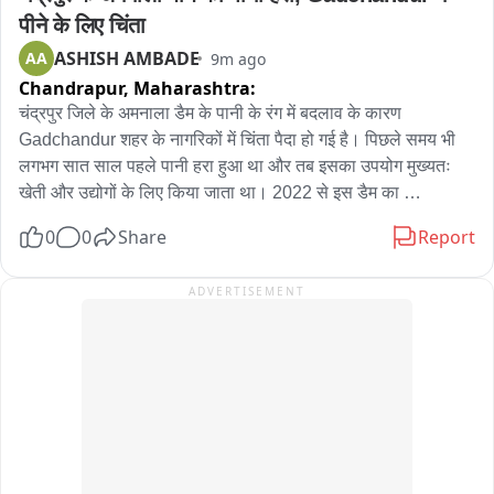
सांडव्यावरील पायऱ्यावरून पडणारे पाणी पर्यटकांना आकर्षित करत आहे.. 
पीने के लिए चिंता
त्यामुळे या परिसरात पर्यटक गर्दी करू लागले आहेत ..
ASHISH AMBADE
AA
9m ago
Chandrapur,
Maharashtra:
चंद्रपुर जिले के अमनाला डैम के पानी के रंग में बदलाव के कारण 
Gadchandur शहर के नागरिकों में चिंता पैदा हो गई है। पिछले समय भी 
लगभग सात साल पहले पानी हरा हुआ था और तब इसका उपयोग मुख्यतः 
खेती और उद्योगों के लिए किया जाता था। 2022 से इस डैम का 
पानीgadchandur शहर की लगभग 50 हजार आबादी को प्यास के लिए 
0
0
Share
Report
दिया जा रहा है। पानी के रंग बदलने से नागरिकों में भ्रम और चिंता है। 
परिस्थिती स्पष्ट होने तक पानी को पीने के लिए इस्तेमाल न करने की सलाह 
ADVERTISEMENT
Gadchandur Nagar Parishad ने नागरिकों को दी है। अब यह प्रश्न 
उठ रहे हैं कि पानी क्यों बदला, इसका सExact कारण क्या है और क्या 
नागरिकों के स्वास्थ्य को खतरा है।