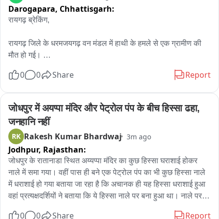
Darogapara,
Chhattisgarh:
रायगढ़ ब्रेकिंग, 

रायगढ़ जिले के धरमजयगढ़ वन मंडल में हाथी के हमले से एक ग्रामीण की 
मौत हो गई। 

0
0
Share
Report
घटना बाकारुमा रेंज क्षेत्र की बताई जा रही है। जंगल से हाथी के बस्ती में 
पहुंचने के बाद देर रात घर से बाहर निकले ग्रामीण पर हाथी ने जानलेवा 
हमला कर दिया। 

जोधपुर में अयप्पा मंदिर और पेट्रोल पंप के बीच हिस्सा ढहा, 
जनहानि नहीं
मृतक की पहचान जमवीरा निवासी रतन गुप्ता उर्फ चंदन के रूप में हुई है। 

Rakesh Kumar Bhardwaj
RK
3m ago
Jodhpur,
Rajasthan:
हाथी के हमले में गंभीर रूप से घायल ग्रामीण की मौत हो गई। 

जोधपुर के रातानाडा स्थित अय्यप्पा मंदिर का कुछ हिस्सा घराशाई होकर 
धरमजयगढ़ वन मंडल में फिलहाल 130 हाथियों का दल मौजूद है, जिससे 
नाले में समा गया। वहीं पास ही बने एक पेट्रोल पंप का भी कुछ हिस्सा नाले 
आसपास के ग्रामीणों में दहशत का माहौल है। 

में धराशाई हो गया बताया जा रहा है कि अचानक ही यह हिस्सा धराशाई हुआ 
वहां प्रत्यक्षदर्शियों ने बताया कि ये हिस्सा नाले पर बना हुआ था। नाले पर ही 
वन विभाग की टीम लगातार क्षेत्र में मुनादी कराकर ग्रामीणों को सतर्क रहने 
पेट्रोल पंप का बाथरूम बना हुआ था बिल्डिंग का कुछ हिस्सा धराशाई हो गई 
0
0
Share
Report