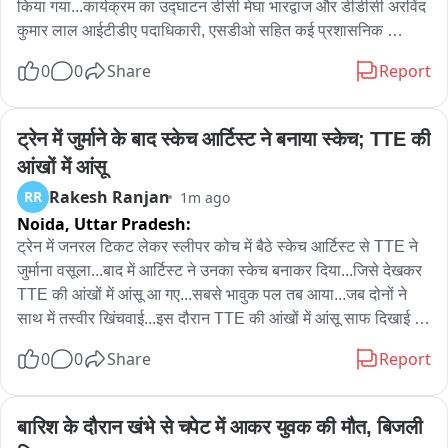
किया गया...कार्यक्रम का उद्घाटन डीसी मेघा भारद्वाज और डीडीसी अरविंद 
कुमार लाल आईटीडीए पदाधिकारी, एसडीओ सहित कई प्रशासनिक 
पदाधिकारियों ने संयुक्त रूप से दीप प्रज्वलित कर किया...कार्यक्रम में मुख्य 
0
0
Share
Report
अतिथियो को शॉल ओढ़ाकर और पौधा, मोमेंटो देकर स्वागत किया 
गया...कार्यक्रम के दौरान सांस्कृतिक प्रस्तुतियों का भी आयोजन किया गया, 
जिसमें बड़ी संख्या में स्थानीय कलाकारों और स्कूली बच्चों ने भाग 
ट्रेन में जुर्माने के बाद स्केच आर्टिस्ट ने बनाया स्केच; TTE की 
लिया...साथ ही आदिवासी समाज द्वारा पारंपरिक रीति रिवाज के साथ नृत्य भी 
आंखों में आंसू
किया...इसके अतिरिक्त, छात्र-छात्राओं के बीच साइकिलों का वितरण, 
Rakesh Ranjan
RR
1m ago
लाभुकों के बीच आवास, नियुक्ति पत्र वितरण, लाभुकों को परिसंपत्ति वितरण 
Noida,
Uttar Pradesh:
सहित अन्य भी किया गया...इस अवसर पर डीसी मेघा भारद्वाज ने विश्व 
आदिवासी दिवस की शुभकामनाएं दीं...उन्होंने कहा कि यह दिन हमें अपने 
ट्रेन में जनरल टिकट लेकर स्लीपर कोच में बैठे स्केच आर्टिस्ट से TTE ने 
इतिहास को याद करने और जल, जंगल, जमीन की रक्षा के लिए हमेशा तत्पर 
जुर्माना वसूला...बाद में आर्टिस्ट ने उनका स्केच बनाकर दिया...जिसे देखकर 
रहने की प्रेरणा देता है...उन्होंने परंपराओं को संजोने पर भी जोर दिया ताकि 
TTE की आंखों में आंसू आ गए...सबसे भावुक पल तब आया...जब दोनों ने 
आने वाली पीढ़ियां उनका पालन कर सकें...
साथ में तस्वीर खिंचवाई...इस दौरान TTE की आंखों में आंसू साफ दिखाई दे 
रहे थे

0
0
Share
Report
ट्रेन में TTE ने वसूला फाइन

सरप्राइज से आंखों में आ गए आंसू
बारिश के दौरान खंभे से चपेट में आकर युवक की मौत, बिजली 