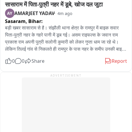
सासाराम में पिता-पुत्री नहर में डूबे, खोज दल जुटा
AMARJEET YADAV
AY
4m ago
Sasaram,
Bihar:
बड़ी खबर सासाराम से है। संझौली थाना क्षेत्र के रामपुर में बाइक सवार 
पिता-पुत्री नहर के गहरे पानी में डूब गई। असम राइफल्स के जवान राम 
प्रकाश राम अपनी पुत्री सलोनी कुमारी को लेकर गुप्ता धाम जा रहे थे। 
लेकिन तिलई गांव से निकलते ही रामपुर के पास नहर के समीप उनकी बाइक 
अनियंत्रित हो गई और नहर के छोटी पुलिया से टकराकर दोनों गहरे पानी में 
0
0
Share
Report
डूब गए। रामप्रकाश राम असम राइफल्स में कार्यरत हैं और छुट्टी पर घर 
आए हुए थे। आसपास के लोगों ने शोर मचाया तो गांव के लोग इकट्ठा हो 
ADVERTISEMENT
गए। संझौली थाना पुलिस मौके पर पहुंच गई है। स्थानीय गोताखोर एवं 
ग्रामीण युवक दोनों को तलाश में पानी में उतरे हुए हैं। पानी का बहाव कम 
नहीं हो रहा है, जिससे बचाव और तलाशी में परेशानी हो रही है।