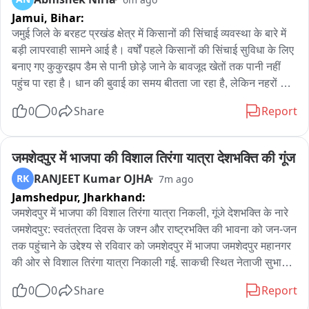
पिछले पांच दिनों से प्रयागराज में चल रहा है स्वरूप रानी नेहरू मेडिकल 
Jamui,
Bihar:
कॉलेज का नाम बदलने को लेकर धरना

जमुई जिले के बरहट प्रखंड क्षेत्र में किसानों की सिंचाई व्यवस्था के बारे में 
ठाकुर रोशन सिंह जी के नाम से मेडिकल कॉलेज का नाम रखने को लेकर 
बड़ी लापरवाही सामने आई है। वर्षों पहले किसानों की सिंचाई सुविधा के लिए 
चल रहा हो धरना
बनाए गए कुकुरझप डैम से पानी छोड़े जाने के बावजूद खेतों तक पानी नहीं 
पहुंच पा रहा है। धान की बुवाई का समय बीतता जा रहा है, लेकिन नहरों की 
सफाई अधूरी रहने के कारण किसान परेशान हैं। किसानों ने नहर सफाई 
0
0
Share
Report
कार्य में संवेदक और संबंधित अधिकारियों की मिलीभगत का आरोप लगाया 
है। बेलिया नहर सहित अन्य नहरों की साफ-सफाई के लिए सिंचाई प्रमंडल 
लक्ष्मीपुर की ओर से करीब 8 लाख रुपये की लागत से निविदा निकाली गई 
जमशेदपुर में भाजपा की विशाल तिरंगा यात्रा देशभक्ति की गूंज
थी। इसके बाद कार्य संवेदक को आवंटित किया गया। किसानों का आरोप है 
RANJEET Kumar OJHA
RK
7m ago
कि संवेदक द्वारा नहर की महज कुछ दूरी तक ही सफाई कर काम छोड़ दिया 
Jamshedpur,
Jharkhand:
गया, जबकि अधिकांश हिस्सा अब भी झाड़ियों और गंदगी से पटा हुआ है। ऐसे 
जमशेदपुर में भाजपा की विशाल तिरंगा यात्रा निकली, गूंजे देशभक्ति के नारे

में डैम से पानी छोड़े जाने के बाद भी पानी आगे बढ़ने के बजाय नहर में ही रुक 
जमशेदपुर: स्वतंत्रता दिवस के जश्न और राष्ट्रभक्ति की भावना को जन-जन 
जा रहा है।स्थानीय किसान रघुवीर यादव ने बताया कि 25 तारीख से ही डैम 
तक पहुंचाने के उद्देश्य से रविवार को जमशेदपुर में भाजपा जमशेदपुर महानगर 
खोल दिया गया है, लेकिन खेतों तक पानी नहीं पहुंच रहा है। उन्होंने आरोप 
की ओर से विशाल तिरंगा यात्रा निकाली गई. साकची स्थित नेताजी सुभाष 
लगाया कि नहर की सही तरीके से सफाई नहीं होने के कारण जगह-जगह 
मैदान (आम बागान) से शुरू हुई यात्रा में बड़ी संख्या में भाजपा कार्यकर्ताओं, 
झाड़ियां उगी हुई हैं और पानी आगे नहीं जा पा रहा है। किसानों का कहना है 
0
0
Share
Report
समर्थकों और शहरवासियों ने हिस्सा लिया. हाथों में तिरंगा लेकर लोग 
कि यदि समय रहते नहर की सफाई हो जाती तो धान की खेती के लिए पर्याप्त 