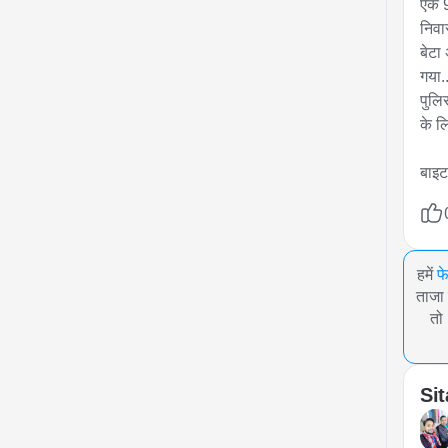
एक 9
निवा
बेटा
गया.
पुलि
के लि
बाइट
हमें
फ
ताजा 
तो
Sit