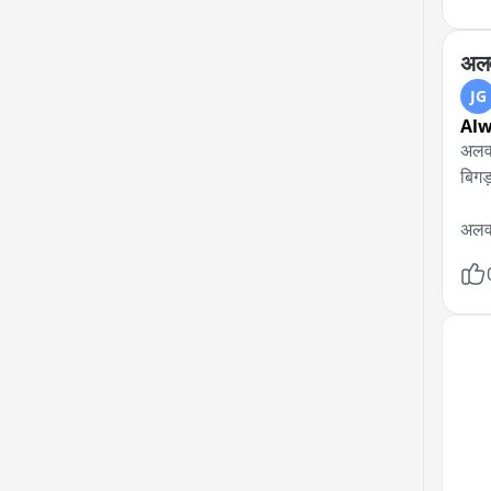
अलव
JG
Alw
अलवर
बिगड
अलवर
दिला
अनिश
था।

धरने
अचान
लेकर 
छात्