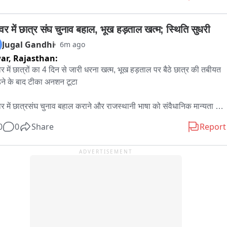
र में छात्र संघ चुनाव बहाल, भूख हड़ताल खत्म; स्थिति सुधरी
Jugal Gandhi
6m ago
ar,
Rajasthan:
 में छात्रों का 4 दिन से जारी धरना खत्म, भूख हड़ताल पर बैठे छात्र की तबीयत 
़ने के बाद टीका अनशन टूटा

 में छात्रसंघ चुनाव बहाल कराने और राजस्थानी भाषा को संवैधानिक मान्यता 
ने की मांग को लेकर आरआर कॉलेज सर्किल पर चल रहा छात्रों का 
0
0
Share
Report
्चितकालीन धरना गुरुवार को समाप्त हो गया। यह धरना पिछले चार दिनों से जारी 
ADVERTISEMENT
 पर बैठे छात्र अभिषेक जायसवाल चार दिन से भूख हड़ताल पर थे। गुरुवार को 
क उनकी तबीयत बिगड़ गई, जिसके बाद साथी छात्र उन्हें तुरंत जिला अस्पताल 
पहुंचे। वहां डॉक्टरों ने उन्हें आईसीयू में भर्ती कर इलाज शुरू किया।

र की तबीयत बिगड़ने की खबर मिलते ही जिला अस्पताल में पुलिस प्रशासन, 