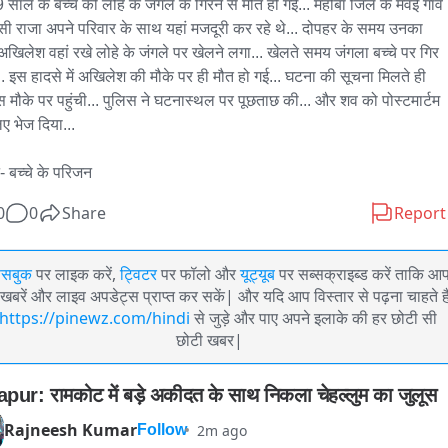
 साल के बच्चे की लोहे के जंगले के गिरने से मौत हो गई... महोबा जिले के मवई गांव 
सी राजा अपने परिवार के साथ यहां मजदूरी कर रहे थे... दोपहर के समय उनका 
 अखिलेश वहां रखे लोहे के जंगले पर खेलने लगा... खेलते समय जंगला बच्चे पर गिर 
.. इस हादसे में अखिलेश की मौके पर ही मौत हो गई... घटना की सूचना मिलते ही 
स मौके पर पहुंची... पुलिस ने घटनास्थल पर पूछताछ की... और शव को पोस्टमार्टम 
ए भेज दिया... 

- बच्चे के परिजन
0
0
Share
Report
ेसबुक
पर लाइक करें,
ट्विटर
पर फॉलो और
यूट्यूब
पर सब्सक्राइब्ड करें ताकि आ
खबरें और लाइव अपडेट्स प्राप्त कर सकें| और यदि आप विस्तार से पढ़ना चाहते है
https://pinewz.com/hindi
से जुड़े और पाए अपने इलाके की हर छोटी सी
छोटी खबर|
apur: रामकोट में बड़े अकीदत के साथ निकला चेहल्लुम का जुलूस
Rajneesh Kumar
2m ago
Follow