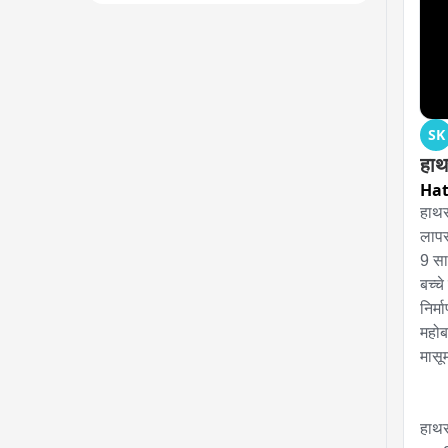
SK
हाथर
Hat
हाथर
लापर
9 सा
बच्चे
निर्म
महोब
मासू
हाथर