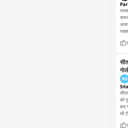
Par
रामक
सफर 
अजाद
रखकर 
अजाद
सबील
इंतज
सीता
गोल
RD
Sit
सीता
को प
बाद 
थी ट
बड़