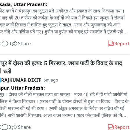
sada,
Uttar Pradesh:
ोट कस्बे में चेहल्लुम का जुलूस बड़े अकीदत और इबादत के साथ निकाला गया। 
माह की 20 तारीख को कर्बला के शहीदों की याद में निकले इस जुलूस में सैकड़ों 
ार काले लिबास में शामिल हुए जुलूस में ताबूत, अलम और जुलजनाह को आगे 
नौहे और मर्सिया पढ़े गए। हुसैन या हुसैन की सदाएं पूरे रामकोट में गूंजती रहीं। 
ारों ने सीना-कुबी कर इमाम हुसैन की कुर्बानी को याद किया रास्ते में जगह-जगह 
0
0
Share
Report
 लगाकर लोगों को शरबत और पानी पिलाया गया। प्रशासन ने सुरक्षा के कड़े 
ाम किया गया।
पुर में दोस्त की हत्या: 5 गिरफ्तार, शराब पार्टी के विवाद के बाद 
ी चली
RAJKUMAR DIXIT
6m ago
apur,
Uttar Pradesh:
पुर। दोस्त की गोली मारकर हत्या का मामला। महज 48 घंटे में ही पांचो आरोपियों 
ुलिस ने किया गिरफ्तार। शराब पार्टी के दौरान दोस्तों से हुआ था विवाद। विवाद के 
गोली मारकर की गई थी हत्या। एसपी अंकुर अग्रवाल के निर्देश पर गठित की गई 
ीमें। सभी आरोपी गिरफ्तार, आला कत्ल बरामद। शहर कोतवाली पुलिस को मिली 
ी सफलता।
0
0
Share
Report