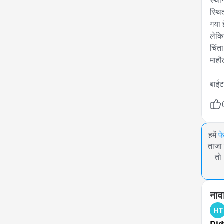
स्था
स्थि
गया 
लेकि
चिंत
माहौ
बाईट
हमें
फ
ताजा 
तो
नावा
HT