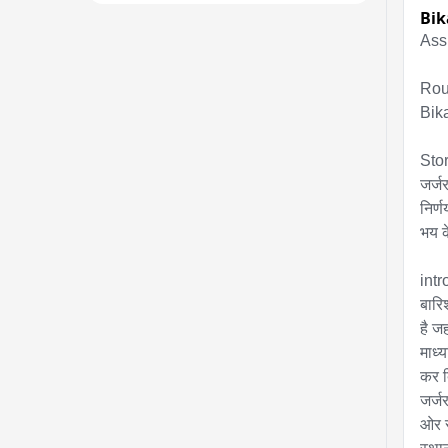
Bik
Ass
Rou
Bika
Stor
जर्ज
निर्णय
भय के
intr
बारि
है ज
माध्
कर द
जर्ज
ओर स