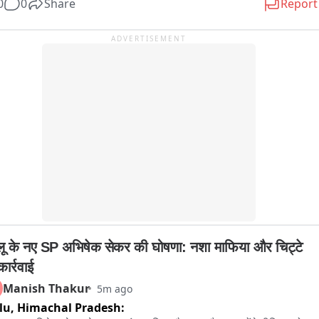
0
0
Share
Report
ा बिदक गया जिस कारण तांगेवाला सड़क पर गिर गया। उसके बाद घोड़ा अंधाधुंध 
े लगा। घोड़े को बेकाबू भागते देखकर बाजार में भगदड़ मच गई। कई राहगीर में घोड़े 
ADVERTISEMENT
पेट में आने से घायल हो गए
्लू के नए SP अभिषेक सेकर की घोषणा: नशा माफिया और चिट्टे 
ार्रवाई
Manish Thakur
5m ago
lu,
Himachal Pradesh: