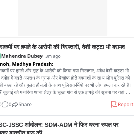
ी चर्चा का विषय बने रहेंगे।
िसकर्मी पर हमले के आरोपी की गिरफ्तारी, देशी कट्टा भी बरामद
Mahendra Dubey
3m ago
moh,
Madhya Pradesh:
सकर्मी पर हमले और लूट के आरोपी को किया गया गिरफ्तार, अवैध देशी कट्टा भी 
. दमोह में बढ़ते अपराध के ग्राफ और बेखौफ होते बदमाशों के साथ लोग पुलिस को 
हीं बख्श रहे और बुलंद हौसलों के साथ पुलिसकर्मियों पर भी लोग हमला कर रहे हैं। 
 7 जुलाई को पथरिया थाना क्षेत्र के सूखा गांव से एक झगड़े की सूचना पर यहां 
 112 की टीम पहुंची थी लेकिन खूबसिंह नाम के दबंग ने इस डायल112 की टीम 
0
0
Share
Report
ी हमला बोल कर पुलिस वाले का मोबाइल छीन लिया और भाग निकला। इस घटना 
ुलिस की काफी किरकिरी की और आरोपी की गिरफ्तारी पुलिस के लिए चैलेंज थी, 
 महीने भर बाद आखिरकार पथरिया पुलिस ने आरोपी को गिरफ्तार कर लिया और 
C-JSSC आंदोलन: SDM-ADM ने फिर धरना स्थल पर 
 पास से एक देशी कट्टा और कारतूस भी बरामद किए है। पुलिस पर हमले के 
ंचकर बातचीत शुरू की