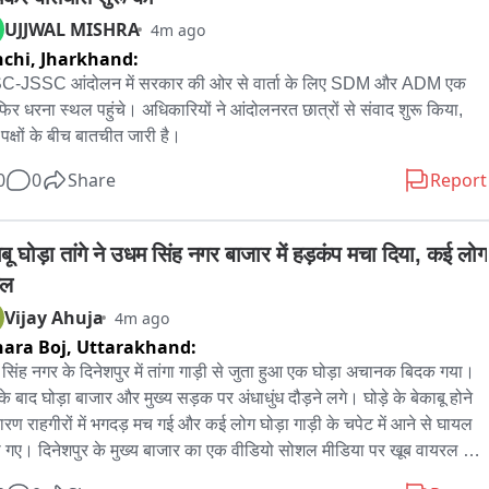
ी को कोर्ट में पेश करने से पहले पुलिस ने शहर में उसका जुलूस भी निकाला और 
UJJWAL MISHRA
4m ago
ं को संदेश दिया कि अपराधियों को बक्शा नहीं जायेगा।
chi,
Jharkhand:
C-JSSC आंदोलन में सरकार की ओर से वार्ता के लिए SDM और ADM एक 
फिर धरना स्थल पहुंचे। अधिकारियों ने आंदोलनरत छात्रों से संवाद शुरू किया, 
 पक्षों के बीच बातचीत जारी है।
0
0
Share
Report
बू घोड़ा तांगे ने उधम सिंह नगर बाजार में हड़कंप मचा दिया, कई लोग 
यल
Vijay Ahuja
4m ago
ara Boj,
Uttarakhand:
सिंह नगर के दिनेशपुर में तांगा गाड़ी से जुता हुआ एक घोड़ा अचानक बिदक गया। 
े बाद घोड़ा बाजार और मुख्य सड़क पर अंधाधुंध दौड़ने लगे। घोड़े के बेकाबू होने 
ारण राहगीरों में भगदड़ मच गई और कई लोग घोड़ा गाड़ी के चपेट में आने से घायल 
ो गए। दिनेशपुर के मुख्य बाजार का एक वीडियो सोशल मीडिया पर खूब वायरल हो 
है। जिसमें एक व्यक्ति तांगा लेकर जाता दिखाई दे रहा है कि अचानक तांगा से जुता 