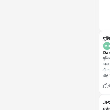
आगे भ
पुल
MD
Da
पुलि
जब्त
भी न
बीते
डायल
पर ह
ने प
लगभग
JPS
उसके
पहु