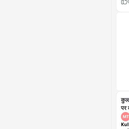
घोड़
भागन
की च
कुल
पर क
MT
Kul