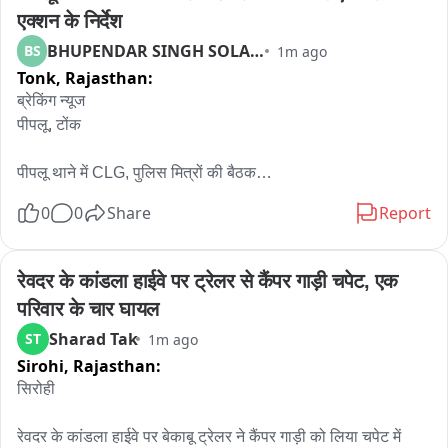
एक्शन के निर्देश
BHUPENDAR SINGH SOLANKI
BS
1m ago
Tonk,
Rajasthan:
ब्रेकिंग न्यूज

पीपलू, टोंक

पीपलू थाने में CLG, पुलिस मित्रों की बैठक

अतिरिक्त पुलिस अधीक्षक रतनलाल भार्गव की अध्यक्षता में आयोजित हुई 
0
0
Share
Report
बैठक

बैठक में पीपलू डिप्टी रामावतार चौधरी, थानाधिकारी रविश सामरिया, CLG 
रेवदर के कांडला हाईवे पर ट्रेलर से कैंपर गाड़ी चपेट, एक 
सदस्य एवं थाना स्टाफ रहा मौजूद

परिवार के चार घायल
Sharad Tak
ST
1m ago
अतिरिक्त पुलिस अधीक्षक ने सीएलजी सदस्यों से क्षेत्र की कानून व्यवस्था 
Sirohi,
Rajasthan:
से जुड़ी समस्याएं सुनी 

सिरोही

कई पीड़ितों ने लंबे समय से चोरी की घटनाओं का खुलासा नहीं होने की 
समस्या बताई

रेवदर के कांडला हाईवे पर बेकाबू ट्रेलर ने कैंपर गाड़ी को लिया चपेट में
