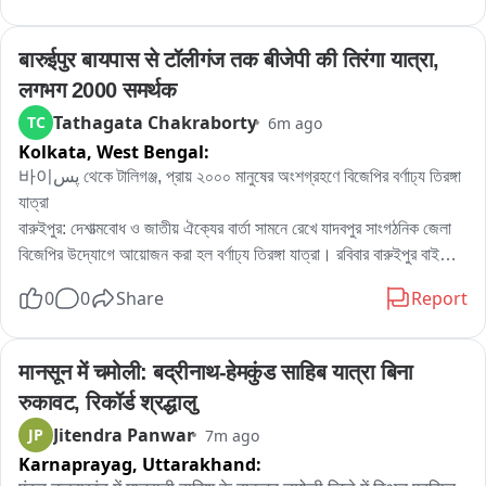
अपनी प्रतिबद्धता जताते हुए इसे देशभक्ति की भावना को मजबूत करने वाला 
उसे रोकने के लिए मिलकर प्रयास करें।
প্রত্যক্ষ বা পরোক্ষভাবে যারা জড়িত, তাদের প্রত্যেকের কঠোরতম শাস্তি নিশ্চিত 
महत्वपूर्ण प्रयास बताया।

করতে হবে।

बारुईपुर बायपास से टॉलीगंज तक बीजेपी की तिरंगा यात्रा, 
उपायुक्त वर्षा खंनगवाल ने जिलेवासियों से अपील करते हुए कहा कि 
स्वतंत्रता दिवस देश के प्रत्येक नागरिक के लिए गौरव का पर्व है। ऐसे में हर 
लगभग 2000 समर्थक
কাদম্বিনীর দ্বিতীয় মৃত্যুবার্ষিকী উপলক্ষে রবিবার কল্যাণী কলেজ অব মেডিসিন অ্যান্ড 
व्यक्ति को इस राष्ट्रीय अभियान से जुड़ना चाहिए। उन्होंने कहा कि तिरंगा 
Tathagata Chakraborty
TC
6m ago
জেএনএম হাসপাতালে শ্রদ্ধা নিবেদনের আয়োজন করা হয়। তাঁর স্মৃতিতে দুই মিনিট 
हमारी राष्ट्रीय पहचान और गौरव का प्रतीक है, इसलिए इसके सम्मान को 
Kolkata,
West Bengal:
নীরবতা পালন করেন কলেজের শিক্ষক, অধ্যাপক, সহপাঠী এবং হাসপাতালের চিকিৎসক 
सर्वोच्च प्राथमिकता दी जानी चाहिए।

ও কর্মীরা। এদিন কাদম্বিনীর আত্মার শান্তি কামনা করে শ্রদ্ধা জানানো হয়।

바이پس থেকে টালিগঞ্জ, প্রায় ২০০০ মানুষের অংশগ্রহণে বিজেপির বর্ণাঢ্য তিরঙ্গা 
उन्होंने लोगों से आग्रह किया कि वे अपने घरों, प्रतिष्ठानों और संस्थानों पर 
যাত্রা

तिरंगा फहराकर ‘हर घर तिरंगा’ अभियान को सफल बनाएं तथा अपने 
কলেজের প্রিন্সিপাল মনিদ্বীপ পাল বলেন, “কাদম্বিনী আমাদের কলেজেরই মেয়ে। 
বারুইপুর: দেশাত্মবোধ ও জাতীয় ঐক্যের বার্তা সামনে রেখে যাদবপুর সাংগঠনিক জেলা 
परिवार, पड़ोस और आसपास के लोगों को भी इस अभियान में भाग लेने के 
আমি ওকে পড়িয়েছি। ওর প্রতি যে বেদনা, তা ভাষায় প্রকাশ করা সম্ভব নয়। 
বিজেপির উদ্যোগে আয়োজন করা হল বর্ণাঢ্য তিরঙ্গা যাত্রা। রবিবার বারুইপুর বাইপাস 
लिए प्रेरित करें।

অত্যন্ত ভালো ছাত্রী ছিল, পড়াশোনায় ভালো এবং খুবই শান্ত স্বভাবের। আমরা 
থেকে 시작 হওয়া এই যাত্রা যাদবপুর হয়ে টালিগঞ্জ পর্যন্ত যায়। বিজেপির দাবি, 
जिला प्रशासन की ओर से अभियान को सफल बनाने के लिए व्यापक स्तर 
0
0
Share
Report
সাধারণ মানুষ মনেপ্রাণে চাই, ও যেন সত্যিকারের বিচার পায়। এই ঘটনার সঙ্গে যারা 
কর্মসূচিতে অংশ নেন প্রায় ২০০০ মানুষ।

पर प्रचार-प्रसार की व्यवस्था की गई है। प्रचार वाहन के माध्यम से जिले 
প্রত্যক্ষ বা পরোক্ষভাবে জড়িত, প্রত্যেকের কঠোরতম শাস্তি হওয়া প্রয়োজন। 
জাতীয় পতাকা হাতে নিয়ে মিছিলে পা মেলান বিজেপির নেতা, কর্মী ও সমর্থকরা। 
के शहरी और ग्रामीण क्षेत्रों में पहुंचकर लोगों को अभियान की जानकारी दी 
আইন ব্যবস্থার প্রতি আমাদের সম্পূর্ণ আস্থা রয়েছে। আমরা আশাবাদী, আইন 
বিভিন্ন দেশাত্মবোধক স্লোগান দিতে দিয়ে এগিয়ে চলে তিরঙ্গা যাত্রা। যাত্রাপথের 
मानसून में चमोली: बद्रीनाथ-हेमकुंड साहिब यात्रा बिना 
जाएगी। प्रशासन का प्रयास है कि स्वतंत्रता दिवस से पहले जिले के 
ব্যবস্থা কাদম্বিনীকে সুবিচার দেবে।”

مختلف এলাকায় রাস্তার দু’পাশে বহু মানুষকে দাঁড়িয়ে কর্মসূচি দেখতে দেখা যায়।

अधिक से अधिक परिवार इस अभियान से जुड़ें और पूरे जिले में तिरंगे के प्रति 
रुकावट, रिकॉर्ड श्रद्धालु
এই কর্মসূচিতে উপস্থিত ছিলেন যাদবপুর সাংগঠনিক জেলা বিজেপির সভাপতি মনোরঞ্জন 
सम्मान तथा देशभक्ति की भावना का वातावरण बने।

Jitendra Panwar
JP
7m ago
তিনি আরও বলেন, “আজকের দিনটা অত্যন্ত দুঃখের। এই কলেজেই আমি পাঁচ বছর 
জোরদার-সহ দলের একাধিক নেতা ও কর্মী। তিরঙ্গা যাত্রাকে ঘিরে দলীয় কর্মী-
लघु सचिवालय से प्रचार वाहन के रवाना होने के साथ ही झज्जर जिले में ‘हर 
Karnaprayag,
Uttarakhand:
কাটিয়েছি। এমন একটি ঘটনা ঘটে যাবে, তা স্বপ্নেও ভাবিনি। আমরা চাই এই ঘটনায় 
সমর্থকদের মধ্যে ব্যাপক উৎসাহ ও উদ্দীপনা লক্ষ্য করা যায়。

घर तिरंगा’ अभियान ने औपचारिक रूप से गति पकड़ ली है। अब आने वाले 