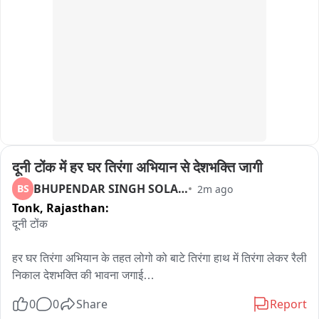
कार्मिकों को निर्वाचन संबंधी कार्य समय पर पूर्ण करने निर्देश

बैठक में एसडीएम तहसीलदार व नगरपालिका क्षेत्र के समस्त प्रगणक एवं 
सुपरवाइजर रहे उपस्थित
दूनी टोंक में हर घर तिरंगा अभियान से देशभक्ति जागी
BHUPENDAR SINGH SOLANKI
BS
2m ago
Tonk,
Rajasthan:
दूनी टोंक

हर घर तिरंगा अभियान के तहत लोगो को बाटे तिरंगा हाथ में तिरंगा लेकर रैली 
निकाल देशभक्ति की भावना जगाई

0
0
Share
Report
नगर पालिका दूनी द्वारा स्वतंत्रता दिवस सप्ताह के पावन अवसर पर आमजन 