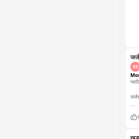
घास,
झाड़ि
ही नह
का क
रही 
जांच 
सवाल
जर्ज
KS
Mo
ग्वाल
जर्ज
मुरा
पढ़ा
खड़