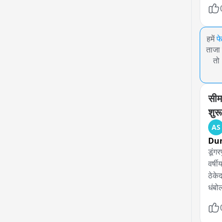
हमें
फ
ताजा 
तो
सीमल
शुर
AS
Du
डूंगर
वर्ष
ठेके
धंबो
मामल
एक ठ