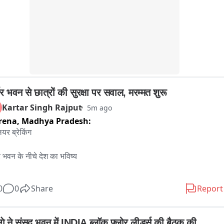
 जंगली झाड़ियों और कचरे से अटा पड़ा है। मुख्य द्वार तक पहुँचने के लिए भी 
यों के बीच से गुजरना पड़ता है। ऐसे असुरक्षित और गंदे वातावरण में बच्चों की पढ़ाई 
ीं, बल्कि उनके स्वास्थ्य और सुरक्षा पर भी गंभीर सवाल खड़े हो रहे हैं। ग्रामीणों 
हना है कि नया शैक्षणिक सत्र शुरू होने के बावजूद बच्चों की नियमित पढ़ाई नहीं हो 
और स्कूल सिर्फ नाम के लिए संचालित हो रहा है। एक तरफ जिम्मेदार अधिकारी 
का आश्वासन दे रहे हैं, तो दूसरी ओर ग्रामीणों में भारी नाराजगी है। सबसे बड़ा 
 यही है कि क्या हर बार केवल जांच का भरोसा देकर जिम्मेदारी पूरी हो जाएगी?
र भवन से छात्रों की सुरक्षा पर सवाल, मरम्मत शुरू
Kartar Singh Rajput
5m ago
rena,
Madhya Pradesh:
ियर ब्रेकिंग

र भवन के नीचे देश का भविष्य

र ब्लॉक के चक केशवपुर हाईस्कूल का जर्जर भवन बना छात्रों के लिए खतरा

0
0
Share
Report
ई के दौरान छत और दीवारों से लगातार गिर रहा प्लास्टर कंक्रीट

गे ने संसद भवन में INDIA ब्लॉक फ्लोर लीडर्स की बैठक की 