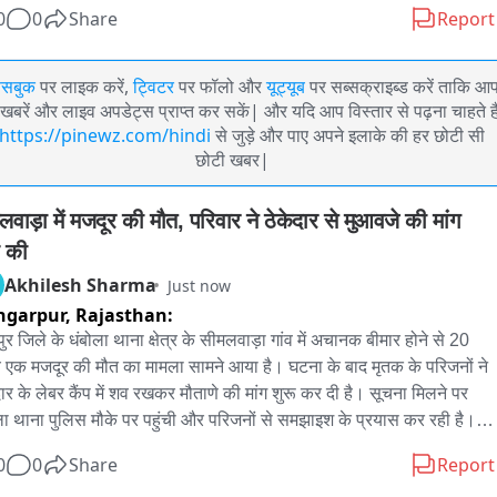
0
0
Share
Report
ेसबुक
पर लाइक करें,
ट्विटर
पर फॉलो और
यूट्यूब
पर सब्सक्राइब्ड करें ताकि आ
खबरें और लाइव अपडेट्स प्राप्त कर सकें| और यदि आप विस्तार से पढ़ना चाहते है
https://pinewz.com/hindi
से जुड़े और पाए अपने इलाके की हर छोटी सी
छोटी खबर|
वाड़ा में मजदूर की मौत, परिवार ने ठेकेदार से मुआवजे की मांग 
ू की
Akhilesh Sharma
Just now
ngarpur,
Rajasthan:
पुर जिले के धंबोला थाना क्षेत्र के सीमलवाड़ा गांव में अचानक बीमार होने से 20 
ीय एक मजदूर की मौत का मामला सामने आया है। घटना के बाद मृतक के परिजनों ने 
दार के लेबर कैंप में शव रखकर मौताणे की मांग शुरू कर दी है। सूचना मिलने पर 
ला थाना पुलिस मौके पर पहुंची और परिजनों से समझाइश के प्रयास कर रही है। 
े के अनुसार, पाडली गुजरेश्वर निवासी 20 वर्षीय कांतिलाल डामोर सीमलवाड़ा में 
0
0
Share
Report
ेकेदार के अधीन मजदूरी का काम करता था। काम के दौरान कांतिलाल की 