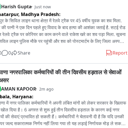
ries during treatment. Days earlier, a head constable was shot 
Harish Gupta
Just now
 in a targeted attack in Anantnag, triggering a major security 
atarpur,
Madhya Pradesh:
ckdown across Kashmir.

ुर के सिविल लाइन थाना क्षेत्र में रेलवे ट्रैक पर 45 वर्षीय युवक का शव मिला. 
 की पत्नी ने एक दिन पहले हुए विवाद के बाद हत्या की आशंका जताई है. सटई रोड 
rding to preliminary investigations, both attacks were carried 
त रेलवे ट्रैक पर कोरियर का काम करने वाले राकेश खरे का शव पड़ा मिला. सूचना 
using a small-calibre firearm, likely a pistol. Security officials 
िविल लाइन पुलिस मौके पर पहुंची और शव को पोस्टमार्टम के लिए जिला अस्पताल 
 the method closely resembles attacks typically associated with 
ाया. मृतक की पत्नी के अनुसार एक दिन पहले मंदिर में पूजा-पाठ को लेकर मोहल्ले 
Resistance Front (TRF), a Lashkar-linked outfit that relies on 
0
0
Share
Report
हिलाओं से विवाद हुआ था. आरोप है कि इसके बाद कुछ लोग घर पहुंचे और गेट पर 
ally recruited operatives and overground workers to execute 
फोड़ की. ममता ने डायल-112 पर सूचना दी थी. पत्नी का कहना है कि विवाद करने 
t targeted shootings before blending back into civilian 
ं ने पति को मरवाने और झूठे केस में फंसाने की धमकी दी थी. अगले दिन जब वो 
याणा नगरपालिका कर्मचारियों की तीन दिवसीय हड़ताल से सेवाओं 
ulations
शिकायत देने गईं, तब पुलिस ने कहा कि उनके पति रेल दुर्घटना में घायल हैं. 
 असर
ताल पहुंचने पर पता चला कि ट्रेन के चपेट में आने से राकेश की मौत हो गई. पुलिस 
AMAN KAPOOR
2m ago
र्ग कायम कर लिया है और जांच शुरू कर दी है.
bala,
Haryana:
ाणा में नगर पालिका कर्मचारियों ने अपनी लंबित मांगों को लेकर सरकार के खिलाफ 
चा खोल दिया है। 6 अगस्त से शुरू हुई तीन दिवसीय हड़ताल के कारण कई नगर 
यों की सेवाएं प्रभावित हो सकती हैं। कर्मचारियों ने चेतावनी दी है कि यदि उनकी 
ों पर जल्द सकारात्मक निर्णय नहीं लिया गया तो यह लड़ाई निर्णायक मोड़ ले सकती 