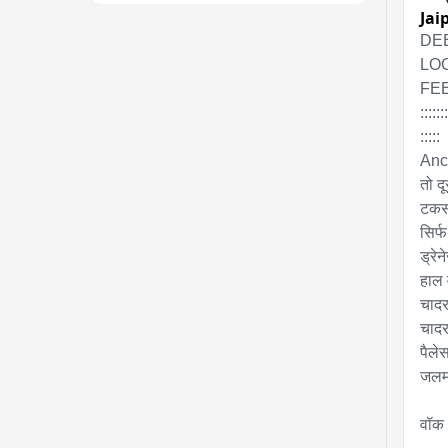
Jai
DEE
LOC
FEE
:::::::
:::::

Anch
तो द
टकसाल
सिर्फ
ड्रे
हाल 
चादर
चादर
पैलेस
जलमग्
वॉक 