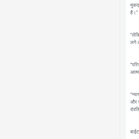
मुकद
है।”

“लेक
लगे 
“परि
आत्म
“न्या
और न
दंपत
बाईट