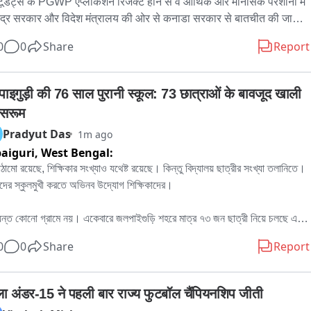
्टूडेंट्स के PGWP एप्लीकेशन रिजेक्ट होने से वे आर्थिक और मानसिक परेशानी में 
 केंद्र सरकार और विदेश मंत्रालय की ओर से कनाडा सरकार से बातचीत की जानी 
ए ताकि पंजाब के जरिए बच्चों को राहत दिलाई जा सके। इनमें ज़्यादातर पंजाब के 
0
0
Share
Report
े हैं, इसलिए वे पंजाब के जरिए सरकार से बातचीत कर राहत दिलाने की कोशिश कर 
हैं। डाक्टर रवजोत सिंह NRI मामलों के मंत्री हैं और उन्होंने कहा कि यह मामला 
 ध्यान में है और केंद्र सरकार के पास उठाया जाएगा। उनके अधिकारी मामले पर 
ाइगुड़ी की 76 साल पुरानी स्कूल: 73 छात्राओं के बावजूद खाली 
बनाए हुए हैं और स्टूडेंट्स का डेटा तैयार कर केंद्र सरकार को भेजा जाएगा।
ासरूम
Pradyut Das
1m ago
paiguri,
West Bengal:
ঠামো রয়েছে, শিক্ষিকার সংখ্যাও যথেষ্ট রয়েছে। কিন্তু বিদ্যালয় ছাত্রীর সংখ্যা তলানিতে। 
়াদের স্কুলমুখী করতে অভিনব উদ্যোগ শিক্ষিকাদের।

্যন্ত কোনো গ্রামে নয়। একেবারে জলপাইগুড়ি শহরে মাত্র ৭৩ জন ছাত্রী নিয়ে চলছে একটা 
্কুল। খাতায়কলমে ৭৩ জন পড়ুয়া থাকলেও কোনোদিনই সব পড়ুয়া হাজির থাকে না স্কুলে। 
0
0
Share
Report
াঁকা থেকে যায় স্কুলের বেঞ্চ। উপস্থিতির সংখ্যা বাড়াতে ছাত্রীদের স্কুলে আসাযাওয়ার 
 ভাড়া জোগাচ্ছেন শিক্ষিকারা। তাতেও হাল ফিরছে না জলপাইগুড়ির বেগম ফয়জন্নেসা 
া বিদ্যালয়ের। স্কুলের টিচার ইনচার্জ মিমি রায়ের দাবি, চেষ্টার কোনো ত্রুটি রাখছেন না 
ला अंडर-15 ने पहली बार राज्य फुटबॉल चैंपियनशिप जीती
। কিন্তু পড়ুয়া না এলে তাঁদের কী করণীয় আছে। প্রশ্ন উঠছে, পর্যাপ্ত পরিকাঠামো, ১৪ জন 