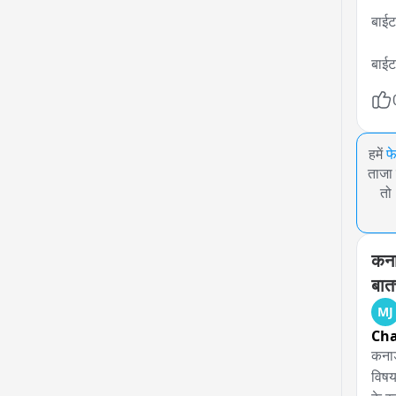
बाईट 
बाईट
हमें
फ
ताजा 
तो
कना
बात
MJ
Ch
कनाड
विषय