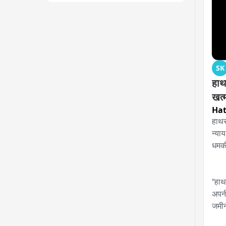
SK
हाथ
खत्
Hat
हाथर
न्या
धमक
“हाथ
अपनी
जमीन