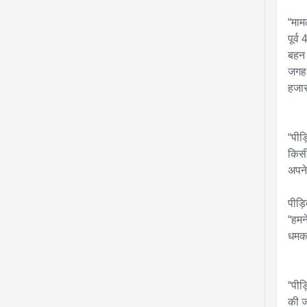
“माम
पूर्
बहन 
जगह 
हजार
“पीड
किसी
अपने
पीड़ि
“हमन
धमका
“पीड
की ज