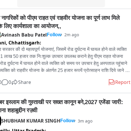
-15 फुटबॉल टीम ने सिर्फ ट्रॉफी ही नहीं जीती, बल्कि पूरे जिले का मान और 
ान भी प्रदेशभर में बढ़ाया है। इस ऐतिहासिक उपलब्धि पर पूरी विजेता टीम को ढेरों 
नागरिकों को पीएम राहत एवं राहवीर योजना का पूर्ण लाभ मिले 
 और उज्ज्वल भविष्य की शुभकामनाएँ।
े लिए कार्यशाला का आयोजन,,
Avinash Babu Patel
2m ago
Follow
ani,
Chhattisgarh:
्र सरकार की दो महत्वपूर्ण योजनाएं, जिसमें रोड दुर्घटना में घायल होने वाले व्यक्ति 
1 लाख 50 हजार तक निःशुल्क उपचार उपलब्ध कराने हेतु पीएम राहत योजना 
रोड दुर्घटना में घायल होने वाले व्यक्ति को समय पर उपचार हेतु अस्पताल पहुंचाने 
 व्यक्ति को राहवीर योजना के अंतर्गत 25 हजार रूपयें प्रोत्साहन राशि दिये जाने का 
वधान किया गया है। उक्त दोनो योजनायें पुलिस एवं संबंधित अस्पताल के संयुक्त 
0
0
Share
Report
ास से ही संभव हो सकती हैं, जिसकी जानकारी शासकीय एवं मान्यता प्राप्त 
ताल के संचालकों को नही होने से आम नागरिको को इसका लाभ नही मिल पा रहा 
इसी को देखते हुए सक्ती पुलिस अधीक्षक प्रफुल्ल कुमार ठाकुर द्वारा जिले के 
म्बर इस्लाम की गुस्ताखी पर सख्त कानून बने,2027 एजेंडा जारी: 
यता प्राप्त अस्पताल के संचालकों को कार्यशाला में उपस्थित होने के लिए सूचित 
ना शहाबुद्दीन रज़वी
या गया। 

ले के आम नागरिकों को पीएम राहत एवं राहवीर योजना का पूर्ण लाभ मिल 
SHUBHAM KUMAR SINGH
3m ago
Follow
 इसी उद्देश्य से पुलिस अधीक्षक कार्यालय जेठा के सभागार में एक कार्य शाला का 
eilly,
Uttar Pradesh: