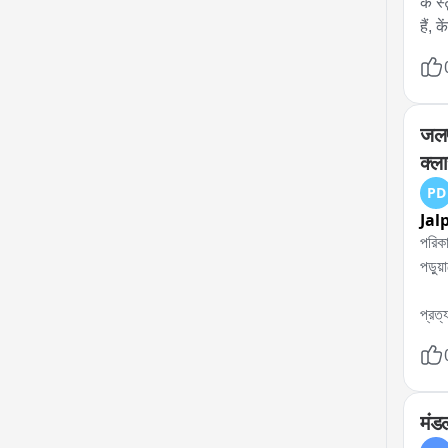
के स
हैं,
चाहि
बच्च
रहे 
उनके
जलप
नजर 
क्ल
PD
Jal
পরিকা
পড়ুয
প্রত
হাইস
ফলে ফ
টোটো
বালিক
मंड
তাঁরা