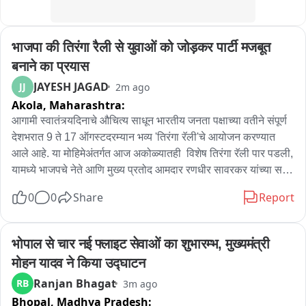
भाजपा की तिरंगा रैली से युवाओं को जोड़कर पार्टी मजबूत 
बनाने का प्रयास
JAYESH JAGAD
JJ
2m ago
Akola,
Maharashtra:
आगामी स्वातंत्र्यदिनाचे औचित्य साधून भारतीय जनता पक्षाच्या वतीने संपूर्ण 
देशभरात 9 ते 17 ऑगस्टदरम्यान भव्य 'तिरंगा रॅली'चे आयोजन करण्यात 
आले आहे. या मोहिमेअंतर्गत आज अकोळ्यातही  विशेष तिरंगा रॅली पार पडली, 
यामध्ये भाजपचे नेते आणि मुख्य प्रतोद आमदार रणधीर सावरकर यांच्या सह 
जिल्ह्यातील भाजपचे पदाधिकारी आणि कार्यकर्ते मोठ्या संख्येने उपस्थित 
0
0
Share
Report
होते..यावेळी सर्वांनी हातात तिरंगा घेऊन सहभागी झाले होते. या रॅलीत शेकडो 
युवक-युवती सहभागी झाले असून, तरुणाईला पक्षाशी जोडण्यासाठी भाजपने हे 
मोठे नियोजन केले.. अकोला शहरातील प्रत्येक मुख्य मार्गावरून दुचाकीवर 
भोपाल से चार नई फ्लाइट सेवाओं का शुभारम्भ, मुख्यमंत्री 
अनेकांनी या रॅलीत सहभाग घेतला.. या रॅलीच्या समारोप वेळी अनेकांचा 
मोहन यादव ने किया उद्घाटन
सत्कार यावेळी करण्यात आला..गेल्या काही दिवसांत नीट  परीक्षांचा गोंधळ 
Ranjan Bhagat
RB
3m ago
आणि शैक्षणिक मुद्द्यांवरून केंद्रीय शिक्षण मंत्री धर्मेंद्र प्रधान यांच्या 
Bhopal,
Madhya Pradesh:
राजीनाम्याची मागणी करत देशभरातील तरुणाईने मोठे आंदोलन उभारले होते. 