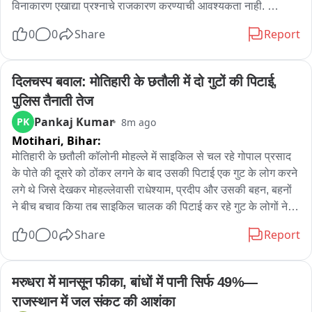
विनाकारण एखाद्या प्रश्नाचे राजकारण करण्याची आवश्यकता नाही. 
आंदोलनाचा फार्स करण्यापेक्षा समितीचा अहवाल आल्यावर निर्णय घेऊ.
0
0
Share
Report
दिलचस्प बवाल: मोतिहारी के छतौली में दो गुटों की पिटाई, 
पुलिस तैनाती तेज
Pankaj Kumar
PK
8m ago
Motihari,
Bihar:
मोतिहारी के छतौली कॉलोनी मोहल्ले में साइकिल से चल रहे गोपाल प्रसाद 
के पोते की दूसरे को ठोंकर लगने के बाद उसकी पिटाई एक गुट के लोग करने 
लगे थे जिसे देखकर मोहल्लेवासी राधेश्याम, प्रदीप और उसकी बहन, बहनों 
ने बीच बचाव किया तब साइकिल चालक की पिटाई कर रहे गुट के लोगों ने 
जमकर उस परिवार की धुनाई कर दी जिसका इलाज निजी अस्पताल में चल 
0
0
Share
Report
रहा है। छतौनी के प्रदीप शर्मा, मोहन उसके बहन और बेटे के साथ लाठी 
डंडे, और लोहे से वार कर दिया। जिसके बाद दूसरे गुट के लोगों को 
जानकारी मिली और मामला उग्र हो गया और घटना सांप्रदायिक रंग लेने 
मरुधरा में मानसून फीका, बांधों में पानी सिर्फ 49%—
लगा लेकिन प्रशासन की तत्परता से बड़ी घटना टली। तकरीबन एक दर्जन 
राजस्थान में जल संकट की आशंका
थाने की पुलिस और अतिरिक्त 500 जवानों ने मोर्चा संभाला। आरोपी मोह. 