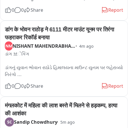
धडकेत प्रवासी ऑटोचा चक्काचूर झाला असून, अपघाता मुळे काही काळ 
0
0
Share
Report
वाहतूक विस्कळीत झाली होती. अपघाताचे नेमके कारण अद्याप स्पष्ट झाले 
नसले, घटनेचा तपास पोलीसानकडून सुरू आहे.
डांग के भोवन राठोड़ ने 6111 मीटर माउंट यूनम पर तिरंगा 
फहराकर रिकॉर्ड बनाया
NISHANT MAHENDRABHAI MAHA
NM
4m ago
ડાંગ 브ેકિંગ

ડાંગનું યુવાન ભોવાન રાઠોડે હિમાલયના માઉન્ટ યુનમ પર લહેરાવ્યો 
તિરંગો 

0
0
Share
Report
ડાંગના સાહસિક યુવક ભોવાન રાઠોડે 6,111 મીટર (20,300 ફૂટ) 
ઊંચા માઉન્ટ યુનમ શિખર પર સફળતાપૂર્વક તિરંગો લહેરાવ્યો

मंगलकोट में महिला की लाश बस्ते में मिलने से हड़कम्प, हत्या 
કઠિન ચઢાણમાં 10 પર્વતારોહકોમાંથી માત્ર 4 જ પર્વતારોહકો શિખર 
की आशंका
સર કરી શક્યા

Sandip Chowdhury
SC
5m ago