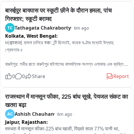
তৈরি হয়। খবর পেয়ে ঘটনাস্থলে পৌঁছয় মঙ্গলকোট থানার পুলিশ। দেহ উদ্ধার করে 
बारुईपुर बायपास पर स्कूटी छीने के दौरान हमला, पांच 
ময়নাতদন্তের জন্য হাসপাতালে পাঠানো হয়েছে。

মৃতার বাড়ি এবং যেখান থেকে দেহ উদ্ধার হয়েছে, সেই দুই জায়গাই ঘিরে রেখে তদন্ত 
गिरफ्तार; स्कूटी बरामद
শুরু করেছে পুলিশ। ঘটনায় জড়িত সন্দেহে একজনকে আটক করে জিজ্ঞাসাবাদ করা 
Tathagata Chakraborty
TC
6m ago
হচ্ছে。

Kolkata,
West Bengal:
তবে ঠিক কী কারণে অপর্ণাকে খুন করা হল? এর নেপথ্যে কি সত্যিই বিবাহ-বহির্ভূত 
바इपस에 হামলা চালিয়ে स्कুটি ছিনতাই, কয়েক ঘণ্টার মধ্যেই উদ্ধার; 
সম্পর্ক, নাকি রয়েছে অন্য কোনও কারণ? খুনের সঙ্গে আর কেউ জড়িত কি না, কীভাবে 
গ্রেফতার ৫

এই ঘটনা ঘটল এবং দেহ বস্তাবন্দি করে জমিতে ফেলে রাখা হল কেন, সমস্ত দিক 
খতিয়ে দেখছে মঙ্গলকোট থানার পুলিশ।

বারুইপুর: গভীর রাতে বারুইপুর বাইপাসের খাসমল্লিক সংলগ্ন এলাকায় এক ব্যক্তিকে 
বাইট:-

মারধর করে স্কুটি ছিনতাইয়ের অভিযোগ। অভিযোগ দায়েরের কয়েক ঘণ্টার মধ্যেই 
১) আলো বাগদি( অপর্না দাসের ননদ)

0
0
Share
Report
ছিনতাই হওয়া স্কুটি উদ্ধার করল বারুইপুর থানার পুলিশ। ঘটনায় পাঁচজনকে 
২) লালু দাস( অপর্ণা দাসের বাবা)
গ্রেফতার করা হয়েছে। ধৃতদের মধ্যে একজন নাবালক রয়েছে বলে পুলিশ সূত্রে 
খবর。

राजस्थान में मानसून फीका, 225 बांध सूखे, पेयजल संकट का 
অভিযোগ, শুক্রবার রাত প্রায় দুটো নাগাদ বারুইপুর বাইপাসের খাসমল্লিক সংলগ্ন 
खतरा बढ़ा
এলাকা দিয়ে যাচ্ছিলেন মলয় কুমার দাস। তাঁর বাড়ি সোনারপুরের গোবিন্দপুর বাজার 
Ashish Chauhan
AC
6m ago
এলাকায়। সেই সময় কয়েকজন হকি স্টিক ও লাঠি নিয়ে তাঁর উপর হামলা চালায় বলে 
Jaipur,
Rajasthan:
অভিযোগ। তাঁকে বেধড়ক মারধর করার পর স্কুটি ছিনিয়ে নিয়ে অভিযুক্তরা পালিয়ে 
যায় বলে অভিযোগ。

मरुधरा में मानसून फीका-225 बांध खाली, पिछले साल 77% पानी था, 