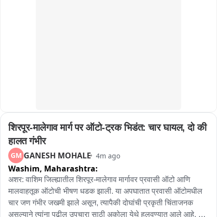
अवघ्या ४० ते ४५ मिनिटांत शक्य होणार आहे.

त्यामुळे हा मार्ग पूर्ववत ठेवण्याच्या मागणीसाठी स्थानिक शेतकरी, नागरिक 
आणि सर्व राजकीय पक्षांचे कार्यकर्ते आज मोठ्या संख्येने रस्त्यावर उतरले 
होते.
शिरपूर-मालेगाव मार्ग पर ऑटो-ट्रक भिडंत: चार घायल, दो की 
हालत गंभीर
GANESH MOHALE
GM
4m ago
Washim,
Maharashtra:
अशर: वाशिम जिल्ह्यातील शिरपूर-मालेगाव मार्गावर प्रवासी ऑटो आणि 
मालवाहतूक ऑटोची भीषण धडक झाली. या अपघातात प्रवासी ऑटोमधील 
चार जण गंभीर जखमी झाले असून, त्यापैकी दोघांची प्रकृती चिंताजनक 
असल्याने त्यांना पुढील उपचारा साठी अकोला येथे हलवण्यात आले आहे. 