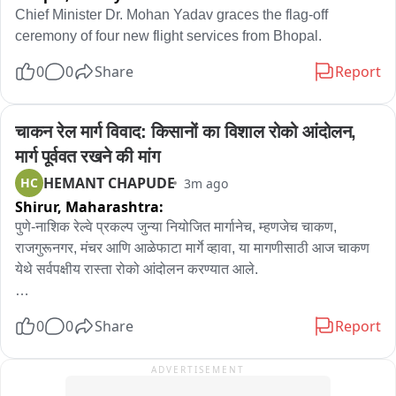
या पार्श्वभूमीवर, तरुणांमधील असंतोष दूर करून त्यांना पुन्हा पक्षाकडे 
Chief Minister Dr. Mohan Yadav graces the flag-off 
आकर्षित करण्यासाठी भाजपने या 'तिरंगा रॅली'चे आयोजन प्रत्येक जिल्ह्यात 
ceremony of four new flight services from Bhopal.
केले असल्याची राजकीय वर्तुळात जोरदार चर्चा आहे. स्वातंत्र्य दिनाचा 
0
0
Share
Report
उत्साह आणि देशभक्तीच्या भावनेच्या माध्यमातून तरुण वर्गाला एकत्र आणत, 
पक्षसंघटना अधिक मजबूत करण्याचा भाजपचा हा प्रयत्न मानला जात आहे.
चाकन रेल मार्ग विवाद: किसानों का विशाल रोको आंदोलन, 
मार्ग पूर्ववत रखने की मांग
HEMANT CHAPUDE
HC
3m ago
Shirur,
Maharashtra:
पुणे-नाशिक रेल्वे प्रकल्प जुन्या नियोजित मार्गानेच, म्हणजेच चाकण, 
राजगुरूनगर, मंचर आणि आळेफाटा मार्गे व्हावा, या मागणीसाठी आज चाकण 
येथे सर्वपक्षीय रास्ता रोको आंदोलन करण्यात आले.

गेल्या २० ते २५ वर्षांपासून प्रस्तावित असलेला हा मार्ग बदलून अहिल्यानगर 
0
0
Share
Report
आणि शिर्डी मार्गे नेण्याचा प्रयत्न सुरू असल्याचा आरोप आंदोलकांनी केला 
आहे. हा रेल्वे मार्ग जुन्याच रूटाने झाल्यास खेड, जुन्नर, आंबेगाव आणि 
ADVERTISEMENT
संगमनेर भागातील शेतकरी, कामगार आणि विद्यार्थ्यांचा पुण्यापर्यंतचा प्रवास 