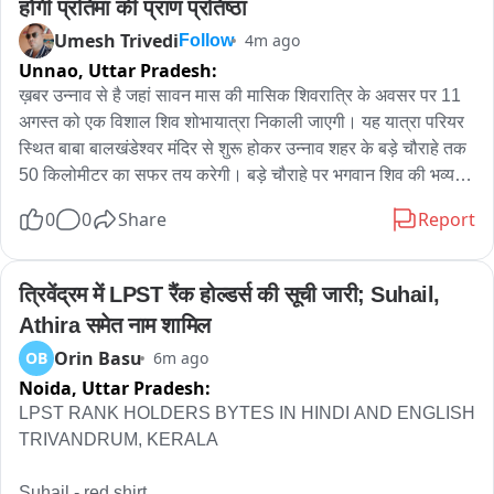
होगी प्रतिमा की प्राण प्रतिष्ठा
Umesh Trivedi
4m ago
Follow
Unnao,
Uttar Pradesh:
ख़बर उन्नाव से है जहां सावन मास की मासिक शिवरात्रि के अवसर पर 11 
अगस्त को एक विशाल शिव शोभायात्रा निकाली जाएगी। यह यात्रा परियर 
स्थित बाबा बालखंडेश्वर मंदिर से शुरू होकर उन्नाव शहर के बड़े चौराहे तक 
50 किलोमीटर का सफर तय करेगी। बड़े चौराहे पर भगवान शिव की भव्य 
प्रतिमा की स्थापना और प्राण प्रतिष्ठा का आयोजन किया जाएगा। सदर 
0
0
Share
Report
विधायक पंकज गुप्ता ने रविवार को अपने कार्यालय में बताया कि शोभायात्रा 
11 अगस्त, मंगलवार को सुबह 10 बजे परियर के बालखंडेश्वर मंदिर से 
प्रारंभ होगी। यात्रा का समापन बड़े चौराहे पर भगवान शिव की प्रतिमा की 
त्रिवेंद्रम में LPST रैंक होल्डर्स की सूची जारी; Suhail, 
स्थापना और प्राण प्रतिष्ठा के साथ होगा।

Athira समेत नाम शामिल
Orin Basu
OB
6m ago
बता दे कि विधायक ने जानकारी दी कि बड़े चौराहे पर पहले से भगवान शिव 
Noida,
Uttar Pradesh:
की प्रतिमा स्थापित थी। आमजन की मांग पर क्षेत्र का सौंदर्याकरण कराया 
गया है और अब यहां भोले बाबा की प्रतिमा का भव्य स्वरूप स्थापित किया जा 
LPST RANK HOLDERS BYTES IN HINDI AND ENGLISH 

रहा है। शोभायात्रा परियर के बालखंडेश्वर मंदिर से शुरू होकर बहरौला, 
TRIVANDRUM, KERALA

हाजीपुर, बसधना, फतेहपुर, पिपरी, बनी, पिंडोखा, देवारा, सहजनी होते हुए 
गंगाघाट और शुक्लागंज के रास्ते उन्नाव पहुंचेगी। इसके बाद यह बड़े चौराहे 
Suhail - red shirt 
