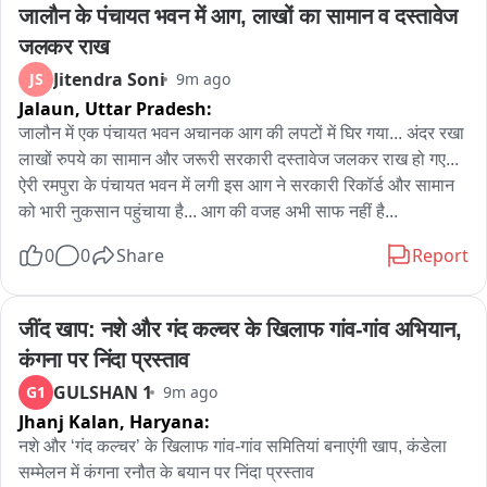
जालौन के पंचायत भवन में आग, लाखों का सामान व दस्तावेज 
आरोप...

जलकर राख
तर शहरात तणावाची परिस्थिती, शहरात हिंदुत्वादी संघटनांचा बंदचा इशारा...

Jitendra Soni
JS
9m ago
Jalaun,
Uttar Pradesh:
तर माझ्या पतीला ज्या कबरस्थान मध्ये मारहाण झाली त्या कबरस्थान मध्ये 
जालौन में एक पंचायत भवन अचानक आग की लपटों में घिर गया... अंदर रखा 
त्यांचा अंतविधी करावा मयत धीरज परदेशीच्या पत्नीची मागणी...
लाखों रुपये का सामान और जरूरी सरकारी दस्तावेज जलकर राख हो गए... 
ऐरी रमपुरा के पंचायत भवन में लगी इस आग ने सरकारी रिकॉर्ड और सामान 
को भारी नुकसान पहुंचाया है... आग की वजह अभी साफ नहीं है...
0
0
Share
Report
जींद खाप: नशे और गंद कल्चर के खिलाफ गांव-गांव अभियान, 
कंगना पर निंदा प्रस्ताव
GULSHAN 1
G1
9m ago
Jhanj Kalan,
Haryana:
नशे और ‘गंद कल्चर’ के खिलाफ गांव-गांव समितियां बनाएंगी खाप, कंडेला 
सम्मेलन में कंगना रनौत के बयान पर निंदा प्रस्ताव
