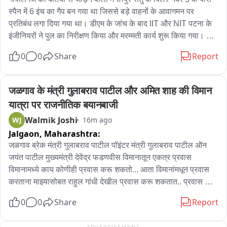
खुलेगी।
स्पैन में 6 इंच का गैप बन गया था जिससे बड़े वाहनों के आवागमन पर 
प्रतिबंध लगा दिया गया था। डीएम के जांच के बाद IIT और NIT पटना के 
इंजीनियरों ने पुल का निरीक्षण किया और मरम्मती कार्य शुरू किया गया। कल 
सोमवार को सुबह 5 बजे से 7 बजे तक स्लैब उठाकर बैरिंग चेंज किया जाएगा, 
0
0
Share
Report
जिसको लेकर जिला प्रशासन ने दो घंटे तक पुल से आवागमन को बाधित 
करने का आदेश जारी किया है।
जळगाव के मंत्री गुलाबराव पाटील और अमित शाह की विमान 
यात्रा पर राजनीतिक बयानबाजी
Walmik Joshi
WJ
16m ago
Jalgaon,
Maharashtra:
जळगाव ब्रेक मंत्री गुलाबराव पाटील पॉइंटर मंत्री गुलाबराव पाटील ऑन 
जयंत पाटील मुख्यमंत्री देवेंद्र फडणवीस विमानातून एकत्र प्रवास 
विमानामध्ये काय कोणीही प्रवास करू शकतो... आता विमानांमधून प्रवास 
करताना माझ्यासोबत राहुल गांधी देखील प्रवास करू शकतात.. प्रवास 
करायला काय मनाई आहे... ऑन अमित शहा यांनी सुनेत्रा पवार यांची भेट 
0
0
Share
Report
घेतली नाही अमित शहा लघु कार्यक्रमांमुळे भेट घेतली नाही असं होऊ शकत 
नाही भेट नाही दिली म्हणून काय होतं एखादेवेळी नाही होत भेट.. ऑन्‌ उद्धव 
ADVERTISEMENT