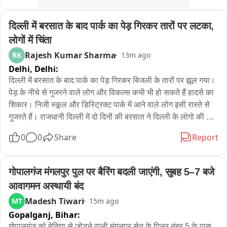
दिल्ली में बरसात के बाद पार्क का पेड़ गिरकर तारों पर लटका, 
लोगों में चिंता
Rajesh Kumar Sharma
RK
13m ago
Delhi,
Delhi:
दिल्ली में बरसात के बाद पार्क का पेड़ गिरकर बिजली के तारों पर झूल गया। 
पेड़ के नीचे से गुजरने वाले लोग और विकल्स कभी भी हो सकते हैं हादसे का 
शिकार। निजी स्कूल और डिस्ट्रिक्ट पार्क में आने वाले लोग इसी रास्ते से 
गुजरते हैं। राजधानी दिल्ली में दो दिनों की बरसात ने दिल्ली के लोगो की 
आफत बढ़ा दी है। बरसात के चलते राजौरी गार्डन MIg डिस्ट्रिक पार्क की 
0
0
Share
Report
दीवार के साथ खड़ा एक बड़ा पेड़ अचानक से जमीन से उखड़कर तारों और 
बिजली के खम्भों पर झूल गया है और लोग इसके नीचे से ही होकर गुजर रहे 
हैं। मायापुरी राजौरी गार्डन में मेन मार्किट कैंब्रिज स्कूल से टैगोर गार्डन को 
गोपालगंज मंगलपुर पुल पर बैरिंग बदली जाएंगी, सुबह 5–7 बजे 
जाने वाली मुख्य सड़क होने के कारण विकल्स इस पेड़ के नीचे से ही गुजर रहे 
आवागमन अस्थायी बंद
है जिसके चलते बड़े हादसा होने का खतरा बना हुआ है। लोगों ने इसकी 
Madesh Tiwari
MT
15m ago
शिकायत भी कर रखी है। लेकिन कई घंटे बीत जाने के बावजूद ना तो 
Gopalganj,
Bihar:
प्रशासन इस तरफ ध्यान दे रहा है और ना ही कोई एजेंसी ध्यान दे रही है। 
जब बड़ा हादसा हो जाएगा तब जाकर प्रशासन और जनप्रतिनिधि की आँखे 
गोपालगंज को बेतिया से जोड़ने वाली मंगलपुर सेतु के पिलर नंबर 5 के पास 