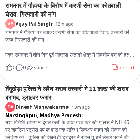
रामनगर में गौहत्या के विरोध में करणी सेना का कोतवाली 
घेराव, गिरफ्तारी की मांग
Vijay Pal Singh
VP
12m ago
रामनगर में गौहत्या पर उबाल: करणी सेना का कोतवाली घेराव, तस्करों की 
जल्द गिरफ्तारी की मांग

एंकर:रामनगर में तीन दिन पूर्व मोहल्ला खताड़ी क्षेत्र में गोवंशीय पशु की हत्या 
के मामले को लेकर जनाक्रोश लगातार बढ़ता जा रहा है,भाजपा और विभिन्न 
0
0
Share
Report
हिंदूवादी संगठनों के विरोध के बाद अब करणी सेना भी सड़क पर उतर आई है, 
शुक्रवार को करणी सेना के प्रदेश अध्यक्ष सूरज चौधरी के नेतृत्व में 
कार्यकर्ताओं ने रानीखेत रोड से कोतवाली तक जोरदार प्रदर्शन किया और 
तेंदूखेड़ा पुलिस ने अवैध शराब तस्करी में 11 लाख की शराब 
पुलिस प्रशासन से आरोपियों की शीघ्र गिरफ्तारी की मांग करते हुए 
बरामद, ड्राइवर फरार
कोतवाली का घेराव किया.

Dinesh Vishwakarma
DV
13m ago
Narsinghpur,
Madhya Pradesh:
प्रदर्शन के दौरान करणी सेना के कार्यकर्ताओं ने गौहत्या की घटना पर गहरा 
आक्रोश जताया और दोषियों के खिलाफ कड़ी कार्रवाई की मांग 
नशा विरोधी अभियान 'ईगल क्लॉ' के तहत गश्त कर रही पुलिस ने NH 45 
की,प्रदर्शनकारी हाथों में तख्तियां और झंडे लेकर नारेबाजी करते हुए 
पर खमरिया पेट्रोल पंप के पास एक संदिग्ध पिकअप वाहन को रोकने की 
कोतवाली पहुंचे, जहां उन्होंने पुलिस अधिकारियों को ज्ञापन भी सौंपा.

कोशिश की। पुलिस को देखते ही ड्राइवर ने वाहन यू-टर्न लेकर भगाने की 