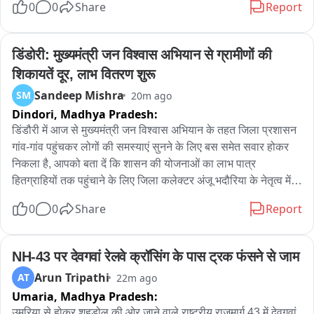
0
0
Share
Report
एक बात साफ़ है: यहां का हर छात्र जानता है कि system बेईमान हो चुका 
है। आपकी मेहनत में कोई कमी नहीं - कमी उस system की नीयत में है जो 
आपकी मेहनत का दाम नहीं देती。

डिंडोरी: मुख्यमंत्री जन विश्वास अभियान से ग्रामीणों की 
शिकायतें दूर, लाभ वितरण शुरू
पेपर लीक, रुकी भर्तियाँ, सालों का इंतज़ार और जवाबदेही किसी की नहीं。

Sandeep Mishra
SM
20m ago
Dindori,
Madhya Pradesh:
कोटा में छात्र बोले, देहरादून में फिर आवाज़ उठी और दिल्ली में इन्हीं बच्चों पर 
लाठियाँ चलीं - सिर्फ़ सवाल पूछने के लिए। आखिर में एक मंत्री को जाना 
डिंडौरी में आज से मुख्यमंत्री जन विश्वास अभियान के तहत जिला प्रशासन 
पड़ा。

गांव-गांव पहुंचकर लोगों की समस्याएं सुनने के लिए बस समेत सवार होकर 
निकला है, आपको बता दें कि शासन की योजनाओं का लाभ पात्र 
यह सरकार झुकती है बस आवाज़ एक साथ उठनी चाहिए।

हितग्राहियों तक पहुंचाने के लिए जिला कलेक्टर अंजू भदौरिया के नेतृत्व में 
जिले के तमाम वरिष्ठ अधिकारियों का दल आज अमरपुर विकासखंड के लिए 
0
0
Share
Report
कल प्रयागराज में यही बात करने आ रहा हूं। आप भी आइए। 8 अगस्त, शाम 
रवाना हुआ, अभियान का मुख्य कार्यक्रम आज अमरपुर के मोहगांव सिधौली में 
5 बजे - के.पी. ग्राउंड, प्रयागराज。

स्थित नवीन हायर सेकेंडरी स्कूल भवन में अभियान के दौरान विभागीय 
योजनाओं की समीक्षा के साथ हितग्राहियों को लाभ वितरण, विकास कार्यों 
NH-43 पर देवगवां रेलवे क्रॉसिंग के पास ट्रक फंसने से जाम
#ChhatronKiGoonj
का निरीक्षण कर जनसंवाद किया गया वहीं ग्रामीणों की शिकायतों का मौके 
Arun Tripathi
AT
22m ago
पर निराकरण किया गया । इस अवसर पर कलेक्टर ने छात्रावास और 
Umaria,
Madhya Pradesh:
आंगनबाड़ी का ओचक निरीक्षण कर जानकारी ली.
उमरिया से होकर शहडोल की ओर जाने वाले राष्ट्रीय राजमार्ग 43 में देवगवां 