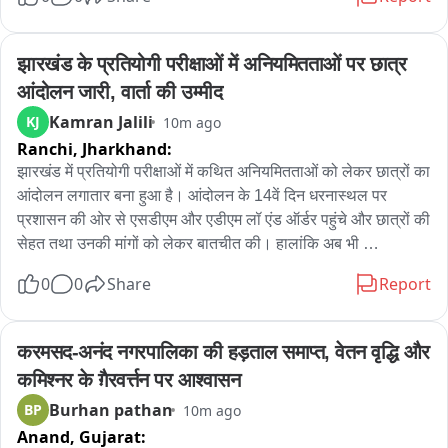
आज सुबह ग्रामीणों ने स्टाफ को सूचना दी,मौके पर पहुंचे तो देखा कि स्कूल 
के सभी कमरों और रसोई के ताले तोड़ दिए गए हैं।

झारखंड के प्रतियोगी परीक्षाओं में अनियमितताओं पर छात्र 
चोर मिड-डे-मील के बर्तन,2 गैस सिलेंडर,1 बोरा राशन,लैपटॉप,टेबलेट,5 
आंदोलन जारी, वार्ता की उम्मीद
पंखे,स्पोर्ट्स किट,FLN किट,मैथ किट,साउंड सिस्टम और जरूरी रजिस्टर 
Kamran Jalili
KJ
10m ago
भी उठा ले गए।112के माध्यम से पुलिस को दी गई सूचना है। 

Ranchi,
Jharkhand:
विद्यालय प्रशासन ने कुर्रा थाने में तहरीर देकर रिपोर्ट दर्ज करने और कार्रवाई 
झारखंड में प्रतियोगी परीक्षाओं में कथित अनियमितताओं को लेकर छात्रों का 
की मांग की है।
आंदोलन लगातार बना हुआ है। आंदोलन के 14वें दिन धरनास्थल पर 
प्रशासन की ओर से एसडीएम और एडीएम लॉ एंड ऑर्डर पहुंचे और छात्रों की 
सेहत तथा उनकी मांगों को लेकर बातचीत की। हालांकि अब भी 
आंदोलनकारी छात्रों की निगाहें सरकार के बुलावे पर टिकी हैं।

0
0
Share
Report
रांची में बीते 14 दिनों से आंदोलन कर रहे प्रतियोगी परीक्षा अभ्यर्थियों से 
मिलने शुक्रवार को एसडीएम और एडीएम लॉ एंड ऑर्डर धरनास्थल पहुंचे। 
करमसद-अनंद नगरपालिका की हड़ताल समाप्त, वेतन वृद्धि और 
अधिकारियों ने छात्रों का हालचाल जाना।

कमिश्नर के ग़ैरवर्त्तन पर आश्वासन
सरकार से बातचीत के सवाल पर एसडीएम ने कहा कि सभी को सकारात्मक 
Burhan pathan
BP
10m ago
रहने की जरूरत है और उम्मीद है कि स्थिति का समाधान निकलेगा। उन्होंने 
Anand,
Gujarat:
यह भी बताया कि जिन छात्रों की तबीयत बिगड़ी है, वे डॉक्टरों की निगरानी में 