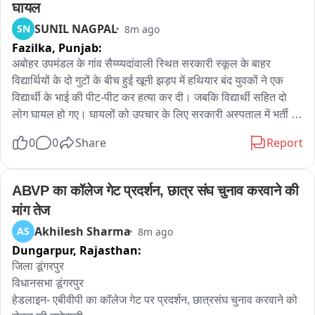
घायल
SUNIL NAGPAL
SN
8m ago
Fazilka,
Punjab:
अबोहर उपमंडल के गांव सैय्य्यदांवाली स्थित सरकारी स्कूल के बाहर 
विद्यार्थियों के दो गुटों के बीच हुई खूनी झड़प में हथियार बंद युवकों ने एक 
विद्यार्थी के भाई की पीट-पीट कर हत्या कर दी। जबकि विद्यार्थी सहित दो 
लोग घायल हो गए। घायलों को उपचार के लिए सरकारी अस्पताल में भर्ती 
कराया गया। इधर घटना की सूचना मिलते ही पुलिस ने मामले की जांच शुरू 
0
0
Share
Report
कर दी है।

सरकारी अस्पताल में उपचाराधीन करीब 22 वर्षीय गगन पुत्र जगमीत सिंह 
ABVP का कॉलेज गेट प्रदर्शन, छात्र संघ चुनाव करवाने की 
निवासी किल्लियांवाली ने बताया कि वह सैय्य্যदांवाली के सरकारी स्कूल में 
मांग तेज
11वीं कक्षा का छात्र है और स्कूल के बाहर उसका कुछ विद्यार्थियों के साथ 
Akhilesh Sharma
AS
8m ago
विवाद हो गया था। इसी रंजिश के चलते अगले दिन दूसरे पक्ष के विद्यार्थियों ने 
Dungarpur,
Rajasthan:
शहर से अपने कुछ साथियों को बुला लिया। इसकी जानकारी मिलने पर 
उसने अपने बड़े भाई लवप्रीत को पूरे घटनाक्रम से अवगत कराया। गगन के 
जिला डूंगरपुर

अनुसार, दोबारा विवाद की आशंका को देखते हुए उसका भाई लवप्रीत दोनों 
विधानसभा डूंगरपुर

पक्षों के बीच समझौता कराने और माहौल शांत करने के उद्देश्य से मौके पर 
हेडलाइन- एबीवीपी का कॉलेज गेट पर प्रदर्शन, छात्रसंघ चुनाव करवाने को 