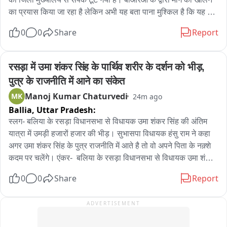
का प्रयास किया जा रहा है लेकिन अभी यह बता पाना मुश्किल है कि यह 
हाईवे वाहनों की आवाजाही के लिए कब तक सुचारू हो पाएगा। लोग जान 
0
0
Share
Report
जोखिम में डालकर पैदल ही आवाजाही करने को मजबूर हैं। चट्टान खिसकने 
से बिजली की लाइनें भी टूट जाने से पिण्डर घाटी में दो दिनों से अंधकार पसरा 
है। बताया जा रहा है कि आज शाम तक बिजली की व्यवस्था बहाल कर दी 
रसड़ा में उमा शंकर सिंह के पार्थिव शरीर के दर्शन को भीड़, 
जाएगी। इसके लिए बिजली विभाग के 18 कर्मचारी लाइन ठीक कर रहे हैं। 
पुत्र के राजनीति में आने का संकेत
बताया जा रहा है कि इस आपदा में बिजली विभाग को 10 से 12 लाख का 
Manoj Kumar Chaturvedi
MK
24m ago
नुकसान हुआ है。
Ballia,
Uttar Pradesh:
स्लग- बलिया के रसड़ा विधानसभा से विधायक उमा शंकर सिंह की अंतिम 
यात्रा में उमड़ी हजारों हजार की भीड़। सुभासपा विधायक हंसु राम ने कहा 
अगर उमा शंकर सिंह के पुत्र राजनीति में आते है तो वो अपने पिता के नक़्शे 
कदम पर चलेंगे। एंकर-  बलिया के रसड़ा विधानसभा से विधायक उमा शंकर 
सिंह का पार्थिव शरीर देर रात उनके पैतृक गाँव पहुंचा जहाँ सुबह से ही उनके 
0
0
Share
Report
अंतिम-final दर्शन के लिए उनके चाहने वालों की भीड़ लगी हुई है। हर कोई 
अपने नेता को नम आखों से विदा कर रहा है। वहीं उमा शंकर सिंह की अंतिम 
ADVERTISEMENT
यात्रा में हजारों हजार लोगों शामिल हुए है। बसपा विधायक उमा शंकर सिंह 
के अंतिम दर्शन को आये बेलथरारोड विधान सभा से सुभासपा के विधायक हंसु 