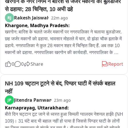
खरगोन के नगर निगम ने बारिश से जर्जर मकानों को बुलडोजर 
से ढहाया; 28 चिन्हित, 10 अभी ढहे
Rakesh Jaiswal
RJ
22m ago
Khargone,
Madhya Pradesh:
खरगोन: बारिश के चलते जर्जर मकानों पर नगरपालिका ने चलाया बुलडोजर. 
छह जर्जर मकानों को ढहाया. भावसार मोहल्ले में चार, दो झंडा चौक इलाके में 
ढहाये. नगरपालिका ने कुल 28 मकान शहर में चिन्हित किए हैं. अब तक 10 
मकानों को ढहाया. नगरपालिका खरगोन की कार्यवाही. नगरपालिका के 
स्वास्थ्य अधिकारी प्रकाश चीते ने बताया कि जर्जर 28 मकान चिन्हित किए 
0
0
Share
Report
गए थे. सभी को आठ-आठ नोटिस दे दिए गए हैं. अब मकानों तोड़ने की 
कार्यवाही की जा रही है. आज छह मकानों तोड़ा गया है. अब तक दस मकान 
तोड़ दिए हैं. कुछ लोग खुद मकान, दुकानदार हटा रहे हैं. नहीं हटाए तो आगे भी 
NH 109 चट्टान टूटने से बंद, पिण्डर घाटी में संपर्क बहाल 
कार्यवाही जारी रहेगी. आज जेसीबी से हटाने मकान खरगोन के शिवडोला मार्ग 
नहीं
में भी आ रहे थे.
Jitendra Panwar
JP
23m ago
Karnaprayag,
Uttarakhand:
बीते दिन चट्टान टूट जाने से ध्वस्त हुआ सिमली ग्वालदम नेशनल हाईवे (NH 
109)। 31 घंटे बाद भी बहाल नहीं हो पाया है जिससे पिण्डर घाटी के लोगों 
का जिला मुख्यालय से संपर्क टूट गया है। बीआरओ के द्वारा मार्ग को खोलने 