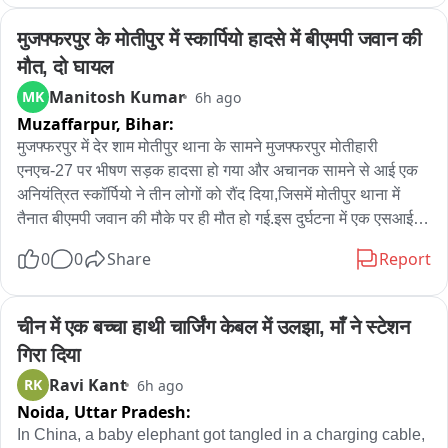
मुजफ्फरपुर के मोतीपुर में स्कार्पियो हादसे में बीएमपी जवान की 
मौत, दो घायल
Manitosh Kumar
MK
6h ago
Muzaffarpur,
Bihar:
मुजफ्फरपुर में देर शाम मोतीपुर थाना के सामने मुजफ्फरपुर मोतीहारी 
एनएच-27 पर भीषण सड़क हादसा हो गया और अचानक सामने से आई एक 
अनियंत्रित स्कॉर्पियो ने तीन लोगों को रौंद दिया,जिसमें मोतीपुर थाना में 
तैनात बीएमपी जवान की मौके पर ही मौत हो गई.इस दुर्घटना में एक एसआई 
समेत दो लोग गंभीर रूप से घायल हो गए.घटना के बाद मौके पर अफरा तफरी 
0
0
Share
Report
मच गई और घायलों को तत्काल ईलाज के लिए अस्पताल में भर्ती कराया गया 
है.मृतक बीएमपी जवान की पहचान भार्गव भूषण के रूप में हुई है,जो मोतीपुर 
थाना में तैनात था.वहीं घायलों में मोतीपुर थाना में पदस्थापित एसआई धर्मेंद्र 
चीन में एक बच्चा हाथी चार्जिंग केबल में उलझा, माँ ने स्टेशन 
कुमार और स्थानीय दुकानदार विनोद कुमार पटेल शामिल हैं.दोनों घायलों को 
गिरा दिया
तत्काल इलाज के लिए अस्पताल ले जाया गया, जहां उनकी हालत नाजुक 
Ravi Kant
RK
6h ago
बताई जा रही है.

Noida,
Uttar Pradesh:
घटना की सूचना मिलते ही पुलिस मौके पर पहुंच कर कारवाई सुरु कर दी 
In China, a baby elephant got tangled in a charging cable, 