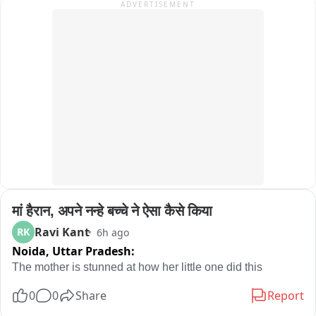
ADVERTISEMENT
पीड़िता द्वारा कड़ा विरोध करने और शोर मचाने पर आरोपी घबरा गया और 
जाते-जाते जान से मारने की खौफनाक धमकी देकर मौके से फरार हो गया। 
इस खौफनाक घटना के बाद से पीड़िता गहरे सदमे में हैं और उन्होंने आरोपी से 
जान-माल का गंभीर खतरा जताया है। शाहाबाद पुलिस ने मामले का तत्काल 
संज्ञान लेते हुए आरोपी अमित मिश्रा के खिलाफ BNS की धारा 333, 
64(1) और 351(3) के तहत FIR दर्ज कर ली है। पुलिस प्रशासन का 
कहना है कि दर्ज मुकदमे के आधार पर मामले की गहनता से जाँच की जा रही 
है और आरोपी के खिलाफ सख्त कानूनी कार्रवाई की जाएगी।
मां हैरान, अपने नन्हे बच्चे ने ऐसा कैसे किया
Ravi Kant
RK
6h ago
Noida,
Uttar Pradesh:
The mother is stunned at how her little one did this
0
0
Share
Report