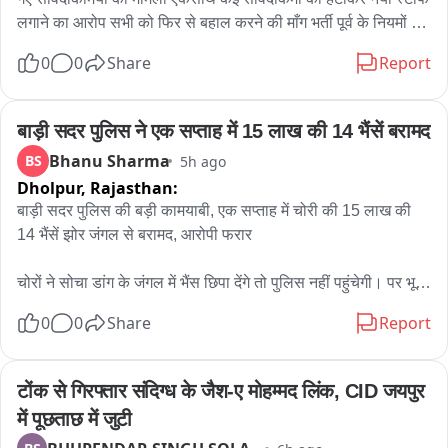
ট্রাফিক আইন মেনে চলার জন্য সচেতন করা হচ্ছে। ট্রাফিক পুলিশের এই অভিনব 
लगाने का आरोप सभी को फिर से बहाल करने की माँग भर्ती पूर्व के नियमों के 
উদ্যোগ দেখতে তেমাথানি বাজার এলাকায় ভিড় জমে যায়। 많은 ব্যক্তি মোবাইল 
अनुसार मेरिट और बोनस के आधार पर देने की मांग 2013, 2018 और 
ফোনে গোটা সচেতনতা কর্মসূচির ভিডিও ও ছবি তুলে রাখেন। কারও মুখে হাসি, কেউ 
0
0
Share
Report
2023 की भर्ती प्रक्रिया की तर्ज पर भर्ती की मांग भर्ती नियमों में बदलाव नहीं 
আবার হাততালি দিয়ে ট্রাফিক পুলিশের উদ্যোগকে স্বাগত জানান। সাধারণ মানুষের 
करने की मांग को लेकर प्रदर्शन लंबे समय से एसएमएस मेडिकल कॉलेज के 
একাংশের মতে, শুধুমাত্র আইন প্রয়োগ বা জরিমানার মাধ্যমে নয়, এমন অভিনব ও 
बाहर संविदा कर्मी कर रहे विरोध
बाड़ी सदर पुलिस ने एक सप्ताह में 15 लाख की 14 भैंसें बरामद
নাটকীয় পদ্ধতিতে সচেতনতার বার্তা মানুষের কাছে পৌঁছে দিলে তার প্রভাব আরও 
বেশি হতে পারে। পথ নিরাপত্তা সপ্তাহে সবং ও পিংলা পুলিশের এই উদ্যোগ যেন 
Bhanu Sharma
BS
5h ago
হাসির আড়ালে একটি কঠিন বার্তাই দিয়ে গেল হেলমেট ও সিটবেল্ট এড়িয়ে চলা মানেই 
Dholpur,
Rajasthan:
নিজের জীবনকে ঝুঁкির মুখে ঠেলে দেওয়া। তাই রাস্তায় বেরোনোর আগে নিয়ম 
बाड़ी सदर पुलिस की बड़ी कामयाबी, एक सप्ताह में चोरी की 15 लाख की 
মানুন, সতর্ক থাকুন এবং নিরাপদে বাড়ি ফিরুন。
14 भैंसें झोर जंगल से बरामद, आरोपी फरार

चोरों ने सोचा डांग के जंगल में भैंस छिपा देंगे तो पुलिस नहीं पहुंचेगी। पर भूल 
गए ये बाड़ी सदर पुलिस है - तकनीक और हौसले से एक हफ्ते में 15 लाख की 
0
0
Share
Report
भैंसें भी ढूंढ निकालीं।

बाड़ी। बाड़ी सदर थाना पुलिस ने मेहनत और मुस्तैदी से करीब एक सप्ताह 
टोंक से गिरफ्तार संदिग्ध के जैश-ए मोहम्मद लिंक, CID जयपुर 
पहले हुई भैंस चोरी की सनसनीखेज वारदात का खुलासा कर दिया है। पुलिस 
में पूछताछ में जुटी
टीम ने झोर गांव के घने जंगल और दुर्गम डांग क्षेत्र में दबिश देकर 15 लाख 