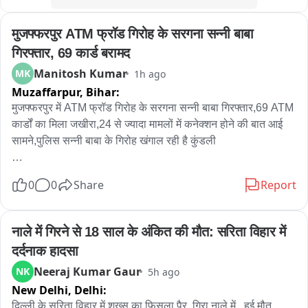
मुजफ्फरपुर ATM फ्रॉड गिरोह के सरगना सन्नी बाबा 
गिरफ्तार, 69 कार्ड बरामद
Manitosh Kumar
MK
1h ago
Muzaffarpur,
Bihar:
मुजफ्फरपुर में ATM फ्रॉड गिरोह के सरगना सन्नी बाबा गिरफ्तार,69 ATM 
कार्डों का मिला जखीरा,24 से ज्यादा मामलों में कनेक्शन होने की बात आई 
सामने,पुलिस सन्नी बाबा के गिरोह खंगाल रही है कुंडली

मुजफ्फरपुर पुलिस ने एक बड़े एटीएम गिरोह का खुलसा करते हुए गिरोह के 
0
0
Share
Report
सरगना सन्नी बाबा को गिरफ्तार किया है और उसके ठिकाने से विभिन्न बैंकों 
के 69 ATM कार्डों का जखीरा बरामद किया है.गिरफ्तार सन्नी बाबा अपने 
गिरोह के शतिरो के जरिए एटीएम के बाहर मददगार बनकर लोगों को निशाना 
नाले में गिरने से 18 साल के अंकित की मौत: सरिता विहार में 
बनाया करता था.अब पुलिस इस शातिर गिरोह का पर्दाफाश करने में जुटी 
दर्दनाक हादसा
है.पुलिस के हत्थे चढ़ा गिरोह के सरगना सन्नी बाबा उर्फ रिशु कुमार ठाकुर के 
Neeraj Kumar Gaur
NK
5h ago
पास से बरामद अलग-अलग बैंकों के 69 ATM कार्ड और मोबाइल फोन के 
New Delhi,
Delhi:
जरिए कई लोगों के बैंक खातों से रकम उड़ाई गई है.गिरफ्तार सन्नी बाबा के 
ऊपर 24 से ज्यादा मामलों में कनेक्शन होने की बात सामने आई है.फिलहाल 
दिल्ली के सरिता विहार में शख्स का फिसला पैर..गिरा नाले में.. हुई मौत
