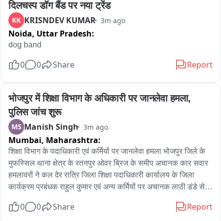
दिलचस्प डॉग बैंड पर नया ट्रेंड
KRISNDEV KUMAR
KK
3m ago
સુરત ગ્રામ્ય એલસીબીને બાતમી મળી હતી કે મુંબઈથી દિલ્હી 
Noida,
Uttar Pradesh:
તરફ જઈ રહેલા એક આઈશર ટ્રકમાં ચોખાની પાપડીની આડમાં 
dog band
માદక પદાર્થનો મોટો જથ્થો લઈ જવાઈ રહ્યો છે. બાતમીના આધારે 
બારડોલી તાલુકાના તુંડી વિસ્તારમાં મુંબઈ-દિલ્હી નેશનલ 
0
0
Share
Report
એક્સપ્રેસ-વે પર પોલીસે વોચ ગોઠવી શંકાસ્પદ ટ્રકને અટકાવ્યો 
હતો. ટ્રકની ઝીણવટભરની તપાસ દરમિયાન ચોખાની પાપડીની 
150 બેગ પાછળ સંતાડવામાં આવેલો 2502.775 કિલોગ્રામ 
भोजपुर में शिक्षा विभाग के अधिकारी पर जानलेवा हमला, 
પોષડોડાનો જથ્થો મળી આવ્યો હતો. પોલીસે સ્થળ પરથી ટ્રકના 
पुलिस जांच शुरू
ડ્રાઈવર સુનિલ ભવરલાલ બિશ્નોઈ, રહેવાસી જોધપુર (રાજસ્થાન)ની 
Manish Singh
MS
3m ago
ધરપકડ કરી હતી.

Mumbai,
Maharashtra:
शिक्षा विभाग के पदाधिकारी एवं कर्मियों पर जानलेवा हमला भोजपुर जिले के 
વિષયરૂપ કથન...

मुफस्सिल थाना क्षेत्र के रतनपुर ओवर ब्रिज के समीप अचानक कार सवार 
हमलावरों ने कल देर रात्रि जिला शिक्षा पदाधिकारी कार्यालय के जिला 
પોલીસે અંદાજે 3.75 કરોડ રૂપિયાનો પોષડોડાનો જથ્થો, 25 લાખ 
कार्यक्रम प्रबंधक राहुल कुमार एवं अन्य कर्मियों पर अचानक लाठी डंडे से 
રૂપિયાની આઈશર ટ્રક, 3.75 લાખ રૂપિયાની ચોખાની પાપડીની 
जानलेवा हमला कर दिया जिसमें तीनों लोगों को गंभीर चोटें आई हैं घटना के 
બેગ, રોકડ અને મોબાઈલ સહિત કુલ 4 કરોડ 4 લાખ 28 હજાર 
0
0
Share
Report
संदर्भ में मिली जानकारी के अनुसार सर्व शिक्षा अभियान के जिला कार्यक्रम 
825 રૂપિયાનો મુદ્દામાલ કબજે કર્યો છે. પ્રાથમિક પૂછપરછમાં સામે 