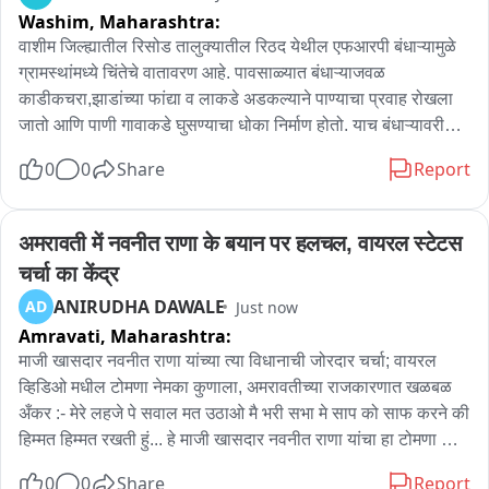
Washim,
Maharashtra:
वाशीम जिल्ह्यातील रिसोड तालुक्यातील रिठद येथील एफआरपी बंधाऱ्यामुळे 
ग्रामस्थांमध्ये चिंतेचे वातावरण आहे. पावसाळ्यात बंधाऱ्याजवळ 
काडीकचरा,झाडांच्या फांद्या व लाकडे अडकल्याने पाण्याचा प्रवाह रोखला 
जातो आणि पाणी गावाकडे घुसण्याचा धोका निर्माण होतो. याच बंधाऱ्यावरील 
रस्ता हा गावकऱ्यां साठी महत्त्वाचा मार्ग असल्याने पाणी साचल्यास 
0
0
Share
Report
वाहतुकीलाही अडथळा निर्माण होतो. त्यामुळे जलसंधारण विभागाने तातडीने 
पाहणी करून बंधाऱ्याची उंची वाढवावी आणि अडकणारा काडीकचरा नियमित 
हटवावा,अशी मागणी ग्रामस्थांनी केली आहे.
अमरावती में नवनीत राणा के बयान पर हलचल, वायरल स्टेटस 
चर्चा का केंद्र
ANIRUDHA DAWALE
AD
Just now
Amravati,
Maharashtra:
माजी खासदार नवनीत राणा यांच्या त्या विधानाची जोरदार चर्चा; वायरल 
व्हिडिओ मधील टोमणा नेमका कुणाला, अमरावतीच्या राजकारणात खळबळ 
अँकर :- मेरे लहजे पे सवाल मत उठाओ मै भरी सभा मे साप को साफ करने की 
हिम्मत हिम्मत रखती हुं... हे माजी खासदार नवनीत राणा यांचा हा टोमणा 
नेमका कुणाला लगावला गेला आहे? याबद्दल तर्क-वितर्क लढवले जात आहे. 
0
0
Share
Report