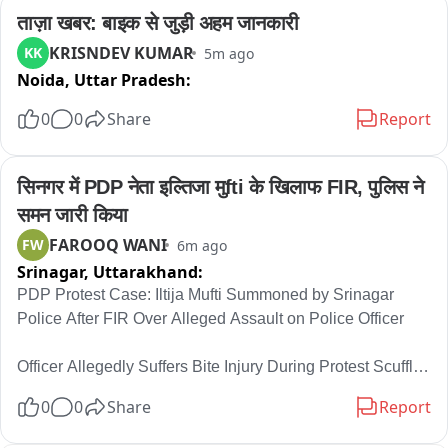
जांच की जा रही है।फिलहाल पुलिस आरोपियों के आपराधिक रिकॉर्ड की 
ताज़ा खबर: बाइक से जुड़ी अहम जानकारी
जांच में जुटी है। वहीं, इस पूरी घटना में युवती की बहादुरी और पुलिस की 
KRISNDEV KUMAR
KK
5m ago
त्वरित कार्रवाई की स्थानीय लोग सराहना कर रहे हैं।
Noida,
Uttar Pradesh:
0
0
Share
Report
सिनगर में PDP नेता इल्तिजा मुfti के खिलाफ FIR, पुलिस ने 
समन जारी किया
FAROOQ WANI
FW
6m ago
Srinagar,
Uttarakhand:
PDP Protest Case: Iltija Mufti Summoned by Srinagar 
Police After FIR Over Alleged Assault on Police Officer

Officer Allegedly Suffers Bite Injury During Protest Scuffle; 
FIR Registered at PS Kothibagh, Investigation Underway

0
0
Share
Report
Srinagar Police has initiated legal proceedings against 