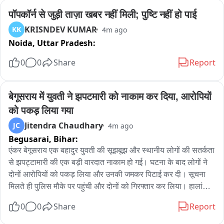
पता नहीं चल पाया है वहीं पुलिस पूरे मामले की छानबीन कर रही है.
पॉपकॉर्न से जुड़ी ताज़ा खबर नहीं मिली; पुष्टि नहीं हो पाई
KRISNDEV KUMAR
KK
4m ago
Noida,
Uttar Pradesh:
0
0
Share
Report
बेगूसराय में युवती ने झपटमारी को नाकाम कर दिया, आरोपियों 
को पकड़ लिया गया
Jitendra Chaudhary
JC
4m ago
Begusarai,
Bihar:
एंकर बेगूसराय एक बहादुर युवती की सूझबूझ और स्थानीय लोगों की सतर्कता 
से झपट्टामारी की एक बड़ी वारदात नाकाम हो गई। घटना के बाद लोगों ने 
दोनों आरोपियों को पकड़ लिया और उनकी जमकर पिटाई कर दी। सूचना 
मिलते ही पुलिस मौके पर पहुंची और दोनों को गिरफ्तार कर लिया। हालांकि 
यह वीडियो सोशल मीडिया पर तेजी से वायरल हो रहा है। आपको बताते चले 
0
0
Share
Report
कि बेगूसराय के मंसूरचक थाना क्षेत्र में झपट्टामारी की कोशिश उस समय 
नाकाम हो गई, जब एक युवती ने साहस का परिचय देते हुए बदमाशों का 