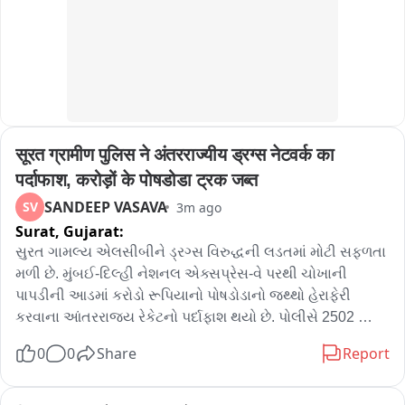
सूरत ग्रामीण पुलिस ने अंतरराज्यीय ड्रग्स नेटवर्क का 
पर्दाफाश, करोड़ों के पोषडोडा ट्रक जब्त
SANDEEP VASAVA
SV
3m ago
Surat,
Gujarat:
સુરત ગામલ્ય એલસીબીને ડ્રગ્સ વિરુદ્ધની લડતમાં મોટી સફળતા 
મળી છે. મુંબઈ-દિલ્હી નેશનલ એક્સપ્રેસ-વે પરથી ચોખાની 
પાપડીની આડમાં કરોડો રૂપિયાનો પોષડોડાનો જથ્થો હેરાફેરી 
કરવાના આંતરરાજ્ય રેકેટનો પર્દાફાશ થયો છે. પોલીસે 2502 
કિલોથી વધુ પોષડોડા સાથે ટ્રક સહિત 4 કરોડથી વધુના મુદ્દામાલ 
0
0
Share
Report
જપ્ત કરી એક આરોપીની ધરપકડ કરી હતી. આ સમગ્ર કેસમાં 
મુખ્ય સૂત્રધાર સહિત અન્ય આરોપીઓને વોન્ટેડ જાહેર કરવામાં 
આવ્યા છે. જુઓ આ ક્રાઈમ રિપોર્ટ માં.
