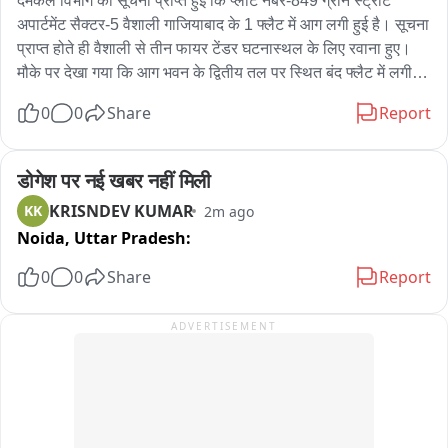
दमकल विभाग को सूचना प्राप्त हुई कि प्लॉट नंबर-849 ग्रीन स्ट्रीट 
अपार्टमेंट सैक्टर-5 वैशाली गाजियाबाद के 1 फ्लैट में आग लगी हुई है। सूचना 
प्राप्त होते ही वैशाली से तीन फायर टेंडर घटनास्थल के लिए रवाना हुए। 
मौके पर देखा गया कि आग भवन के द्वितीय तल पर स्थित बंद फ्लैट में लगी 
थी, तत्काल फायर सर्विस यूनिट ने फ्लैट के गेट के लॉक तोड़कर 2 सीढ़ियो 
0
0
Share
Report
के माध्यम से होज लाईन फैलाकर अग्निशमन कार्य शुरू किया। साथ ही भवन 
के अन्य फ्लैटो में उपस्थित लोगो को सुरक्षित बाहर निकाला गया। फ्लैट में 
आग की लपटे और धुआ बहुत अधिक था। फायर यूनिट की त्वरित कार्यवाही 
डोगेश पर नई खबर नहीं मिली
से आग को कुछ ही समय में काबू कर अन्य फ्लैटो में पहुचने से पहले ही आग 
KRISNDEV KUMAR
KK
2m ago
को पूर्ण रूप से शांत किया गया। इस अग्निकांड में किसी भी प्रकार की 
Noida,
Uttar Pradesh:
जनहानि नहीं है, फ्लैट मालिक का नाम संजय कुमार है。
0
0
Share
Report
ADVERTISEMENT