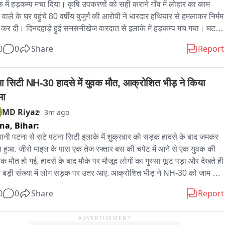
े में हड़कम्प मचा दिया। कृषि उपकरणों को सही कराने गाँव में लोहार का काम 
 वाले के घर पहुंचे 80 वर्षीय बुजुर्ग की आरोपी ने धारदार हथियार से हमलाकर निर्मम 
ा कर दी। दिनदहाड़े हुई सनसनीखेज वारदात से इलाके में हड़कम्प मच गया। घटना 
ूचना मिलते ही मौके पर पहुंची पुलिस ने मृतक के शव का पंचनामा भरकर 
0
0
Share
Report
टमार्टम को भेज अग्रिम कार्रवाई शुरू कर दी है।
ा सिटी NH-30 हादसे में युवक मौत, आक्रोशित भीड़ ने किया 
मा
MD Riyaz
3m ago
tna,
Bihar:
ानी पटना से सटे पटना सिटी इलाके में शुक्रवार को सड़क हादसे के बाद जमकर 
 हुआ. जीरो माइल के पास एक तेज रफ्तार बस की चपेट में आने से एक युवक की 
नाक मौत हो गई. हादसे के बाद मौके पर मौजूद लोगों का गुस्सा फूट पड़ा और देखते ही 
े बड़ी संख्या में लोग सड़क पर उतर आए. आक्रोशित भीड़ ने NH-30 को जाम कर 
 और जमकर विरोध प्रदर्शन किया.
0
0
Share
Report
ADVERTISEMENT