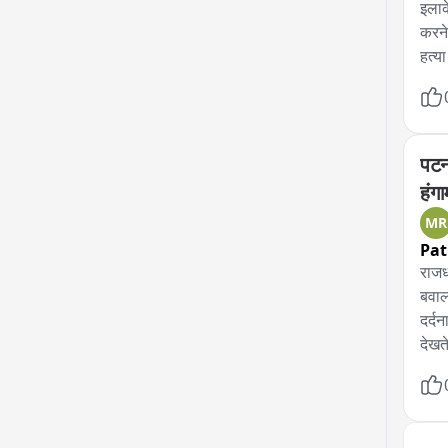
इलाक
करने
हत्य
की स
पोस्
पटन
हंगा
MR
Pa
राजध
बवाल
दर्द
देखत
दिया