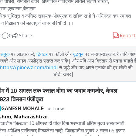
ा चौधरी, रामजोत कवर ,अध्यापक गोविंदराम लोयल,संतोष चौधरी,

राम,पूरबाराम,चेनाराम 

रिक सुमित्रा व कनिष्ठ सहायक ओमप्रकाश सहित सभी ने अभिनंदन कर स्वागत 
 व विद्यालय की महत्वपूर्ण जानकारियाँ दी ।।
0
0
Share
Report
ेसबुक
पर लाइक करें,
ट्विटर
पर फॉलो और
यूट्यूब
पर सब्सक्राइब्ड करें ताकि आ
खबरें और लाइव अपडेट्स प्राप्त कर सकें| और यदि आप विस्तार से पढ़ना चाहते है
https://pinewz.com/hindi
से जुड़े और पाए अपने इलाके की हर छोटी सी
छोटी खबर|
ीम में 10 अगस्त तक फसल बीमा का जवाब कमजोर, केवल 
923 किसान पंजीकृत
GANESH MOHALE
Just now
shim,
Maharashtra:
:वाशीम जिल्ह्यात 10 ऑगस्ट ही पीक विमा भरण्याची अंतिम मुदत असतानाही 
ेला अपेक्षित प्रतिसाद मिळालेला नाही. जिल्ह्यातील सुमारे 2 लाख 65 हजार 