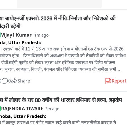
या बायोएनर्जी एक्सपो-2026 में नीति-निर्माता और निवेशकों की 
दारी बढ़ेगी
Vijay1 Kumar
1m ago
ida,
Uttar Pradesh:
या एक्सपो मार्ट में 11 से 13 अगस्त तक इंडिया बायोएनर्जी एंड टेक एक्सपो-2026 
योजन होगा। जिलाधिकारी की अध्यक्षता में एक्सपो की तैयारियों को लेकर समीक्षा 
 वीवीआईपी मूवमेंट को लेकर सुरक्षा और ट्रैफिक व्यवस्था पर विशेष फोकस 
किंग, सुरक्षा, स्वच्छता, बिजली, पेयजल और चिकित्सा व्यवस्था की समीक्षा सभी 
ों को समयबद्ध तरीके से तैयारियां पूरी करने के निर्देश देश-विदेश से उद्योग विशेषज्ञ, 
0
0
Share
Report
शक और नीति-निर्माता होंगे शामिल एक्सपो में 25 से अधिक सम्मेलन सत्र आयोजित 
जाएंगे 120 से अधिक राष्ट्रीय-अंतरराष्ट्रीय वक्ताओं के शामिल होने की संभावना 
से अधिक प्रदर्शक और 1,000 से ज्यादा प्रतिनिधि होंगे शामिल 15 हजार से 
बा में लोहार के घर 80 वर्षीय की धारदार हथियार से हत्या, हड़कंप
 व्यावसायिक आगंतुकों के पहुंचने की उम्मीद सीबीजी, एथेनॉल, बायोडीजल, ग्रीन 
RAJENDRA TIWARI
2m ago
्रोजन और सस्टेनेबल एविएशन फ्यूल पर चर्चा वेस्ट-टू-एनर्जी, बायोमास, कार्बन 
hoba,
Uttar Pradesh:
केट और नई तकनीकों पर भी मंथन
ा में कानून-व्यवस्था पर गंभीर सवाल खड़े करने वाली सनसनीखेज वारदात ने 