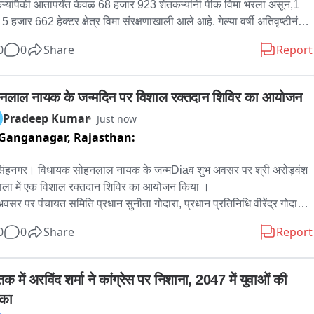
ऱ्यांपैकी आतापर्यंत केवळ 68 हजार 923 शेतकऱ्यांनी पीक विमा भरला असून,1 
 हजार 662 हेक्टर क्षेत्र विमा संरक्षणाखाली आले आहे. गेल्या वर्षी अतिवृष्टीनंतर 
 एका महसूल मंडळातील शेतकऱ्यांनाच भरपाई मिळाल्याने इतर भागातील 
0
0
Share
Report
ऱ्यांमध्ये नाराजी आहे. त्याचाच परिणाम म्हणून यंदा अनेक शेतकऱ्यांनी पीक 
याकडे पाठ फिरवल्याचे दिसून येत आहे.
नलाल नायक के जन्मदिन पर विशाल रक्तदान शिविर का आयोजन
Pradeep Kumar
Just now
 Ganganagar,
Rajasthan:


िंहनगर। विधायक सोहनलाल नायक के जन्मDiaव शुभ अवसर पर श्री अरोड़वंश 
शाला में एक विशाल रक्तदान शिविर का आयोजन किया ।

वसर पर पंचायत समिति प्रधान सुनीता गोदारा, प्रधान प्रतिनिधि वीरेंद्र गोदारा, 
व ब्लॉक अध्यक्ष लखबीर सिंह समरा और निहाल बिश्नोई सहित अनेक वरिष्ठ कार्यकर्ता 
0
0
Share
Report
मान्य नागरिक मौजूद हैं।

र में रक्तदान को लेकर युवाओं और समर्थकों में भारी उत्साह देखने को मिल रहा है। 
 से ही काफी संख्या में क्षेत्रवासी और समर्थक धर्मशाला पहुँचकर विधायक नायक 
क में अरविंद शर्मा ने कांग्रेस पर निशाना, 2047 में युवाओं की 
न्म दिवस की शुभकामनाएँ दे रहे हैं और रक्तदान के इस पुनीत कार्य में बढ़-चढ़कर 
िका
े रहे हैं।