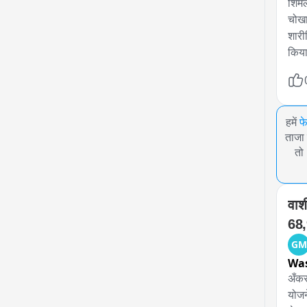
शिमल
चोखा
शारी
किया
हमें
फ
ताजा 
तो
वाश
68,
GM
Wa
अँकर
योजन