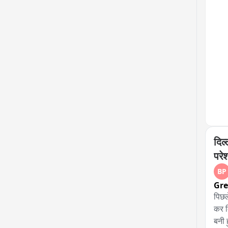
दिल
परे
BP
Gre
पिछल
कर द
बनी 