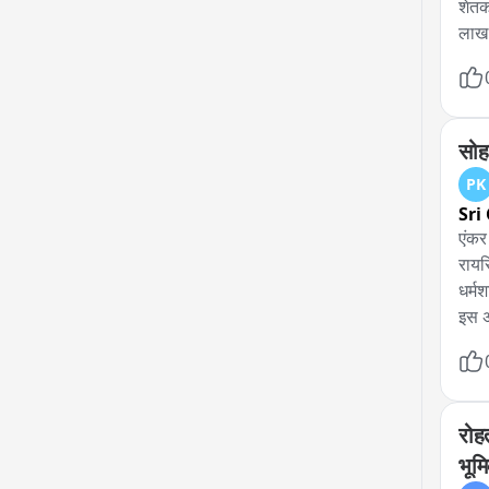
शेतक
लाख 5
केवळ
शेतक
विम्
सोह
PK
Sri
एंकर 
रायस
धर्म
इस अ
पूर्
व गण
शिवि
सुबह
रोहत
को ज
भूम
भाग ल