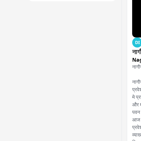
DI
नागौ
Na
नागौर
नागौ
प्रव
मे प्
और म
पवन म
आज व
प्रवे
व्याख