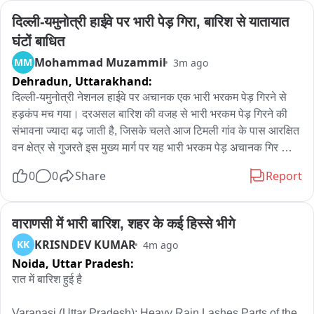
दिल्ली-यमुनोत्री हाईवे पर भारी पेड़ गिरा, बारिश से यातायात 
घंटों बाधित
Mohammad Muzammil
MM
3m ago
Dehradun,
Uttarakhand:
दिल्ली-यमुनोत्री नेशनल हाईवे पर अचानक एक भारी भरकम पेड़ गिरने से 
हड़कंप मच गया। दरअसल बारिश की वजह से भारी भरकम पेड़ गिरने की 
संभावना ज्यादा बढ़ जाती है, जिसके चलते आज टिमली गांव के पास आरक्षित 
वन क्षेत्र से गुजरते इस मुख्य मार्ग पर यह भारी भरकम पेड़ अचानक गिर 
पड़ा। गनीमत रही कि हादसे के वक्त कोई राहगीर या वाहन इस पेड़ की चपेट 
0
0
Share
Report
में नहीं आया। खबर मिलते ही वन विभाग की टीम मौके पर पहुंची और मशीनों 
के जरिए इस पेड़ के छोटे-छोटे टुकड़े कर इसे मुख्य मार्ग से हटा दिया गया। 
इस दौरान सड़क पर वाहनों के पहिए कुछ देर के लिए थम गए। वन विभाग की 
वाराणसी में भारी बारिश, शहर के कई हिस्से भीगे
टीम ने मजदूरों की मदद से काफी मशक्कत के बाद इस भारी भरकम पेड़ को 
KRISNDEV KUMAR
KK
4m ago
मुख्य मार्ग से हटाने में सफलता हासिल कर ली, जिसके बाद यातायात 
Noida,
Uttar Pradesh:
व्यवस्था सुचारू हो सकी।
रात में बारिश हुई है

Varanasi (Uttar Pradesh): Heavy Rain Lashes Parts of the 