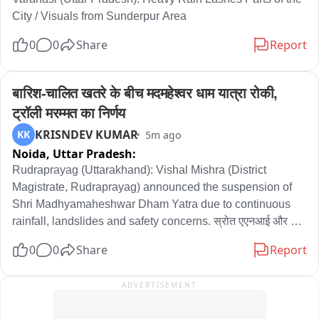
City / Visuals from Sunderpur Area
0
0
Share
Report
बारिश-चालित खतरे के बीच मदमहेश्वर धाम यात्रा रोकी, 
ट्रॉली मरम्मत का निर्णय
KRISNDEV KUMAR
KK
5m ago
Noida,
Uttar Pradesh:
Rudraprayag (Uttarakhand): Vishal Mishra (District 
Magistrate, Rudraprayag) announced the suspension of 
Shri Madhyamaheshwar Dham Yatra due to continuous 
rainfall, landslides and safety concerns. स्रोत एएनआई और 
उत्तराखंड पुलिस एक्स. संबंधित इंजीनियरिंग विभाग के अनुरोध पर, ट्रॉली 
0
0
Share
Report
सिस्टम की मरम्मत और रखरखाव की ज़रूरत के कारण श्री मदमहेश्वर धाम 
की यात्रा को कुछ समय के लिए रोक दिया गया है. इसके अलावा, 
ADVERTISEMENT
असामाजिक तत्वों द्वारा ट्रॉली को संभावित नुकसान पहुँचाने के मामले की भी 
जाँच की जा रही है. तीर्थयात्रियों से अनुरोध है कि जब तक ट्रॉली सिस्टम 