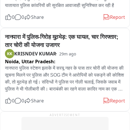
को गांव के कचरे के ढेर में फेंक दिया। पुलिस ने आरोपी बुद्ध अहिरवार को 
यातायात पुलिस कांवरियों की सुरक्षित आवाजाही सुनिश्चित कर रही है
गिरफ्तार कर लिया है। उससे पूछताछ जारी है.
0
0
Share
Report
नानपारा में पुलिस-गिरोह मुठभेड़: एक घायल, चार गिरफ्तार; 
तार चोरी की योजना उजागर
KRISNDEV KUMAR
KK
29m ago
Noida,
Uttar Pradesh:
नानपारा पुलिस स्टेशन इलाके में सरयू नहर के पास तार चोरी की योजना की 
सूचना मिलने पर पुलिस और SOG टीम ने आरोपियों को पकड़ने की कोशिश 
की, तो मुठभेड़ हो गई। संदिग्धों ने पुलिस पर गोली चलाई, जिसके जवाब में 
पुलिस ने भी गोलीबारी की। बाराबंकी का रहने वाला कादिर नाम का एक 
अपराधी घायल हो गया और उसे गिरफ्तार कर लिया गया; उसके ऊपर पहले 
0
0
Share
Report
से ही हत्या समेत कई मामले दर्ज हैं। कादिर के अलावा, चार अन्य संदिग्धों को 
भी पकड़ा गया। वे एक मारुति इको वैन में थे, जिसमें कटे हुए तारों के बंडल, 
ADVERTISEMENT
तार काटने के औज़ार और एक हथियार मिला। यह घटना तार चोरी की उन 
कई घटनाओं के बाद हुई है, जिनसे बिजली सप्लाई में रुकावट आई और 