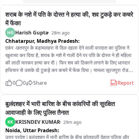
शराब के नशे में पति के दोस्त ने हत्या की, शव टुकड़े कर कचरे 
में फेंका
Harish Gupta
HG
28m ago
Chhatarpur,
Madhya Pradesh:
एकंर -छतरपुर के बड़ामलहरा से दिल दहला देने वाली वारदात का पुलिस ने 
खुलासा कर दिया है, शराब के नशे में गाली देने पर पति के दोस्त ने ही महिला 
की लाठी मारकर हत्या कर दी। फिर शव को ठिकाने लगाने के लिए धारदार 
हथियार से उसके दो टुकड़े कर कचरे में फेंक दिया। मामला सूरजपुरा रोड 
गांव का है। मृतका की पहचान 40 वर्षीय रुखसाना खान के रूप में हुई है। 
0
0
Share
Report
रुखसाना 4 अगस्त से लापता थी। 5 अगस्त को गांव में कचरे के ढेर में शव 
के टुकड़े मिलने से हड़कंप मच गया। सूचना पर पुलिस मौके पर पहुंची। 
पुलिस जांच में खुलासा हुआ कि 4 अगस्त को रुखसाना शराब पीने पति के 
बुलंदशहर में भारी बारिश के बीच कांवरियों की सुरक्षित 
दोस्त पड़ोसी बुद्ध अहिरवार के घर गई थी। ज्यादा शराब पीने के बाद 
आवाजाही के लिए पुलिस तैनात
रुखसाना ने गाली-गलौज शुरू कर दी। इससे नाराज होकर आरोपी ने लाठी 
KRISNDEV KUMAR
KK
29m ago
से सिर पर वार कर दिया, जिससे रुखसाना की मौके पर ही मौत हो गई। 
Noida,
Uttar Pradesh:
मृतिका मोटी थी जिसका शव ठिकाने लगाने में आरोपी को परेशानी हो रही थी, 
आरोपी ने रात में धारदार हथियार से शव के दो हिस्से किए और दोनों टुकड़ों 
उत्तर प्रदेश | बुलंदशहर में भारी बारिश के बीच कोतवाली देहात पुलिस और 