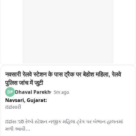
फिर से पूरी तरह चालू नहीं हो जाता, तब तक वे श्री मदमहेश्वर धाम की 
यात्रा न करें.
नवसारी रेलवे स्टेशन के पास ट्रैक पर बेहोश महिला, रेलवे 
पुलिस जांच में जुटी
Dhaval Parekh
DP
5m ago
Navsari,
Gujarat:
ನವસારી

ನವસಾರಿ રેલ્વે સ્ટેશન નજીક મહિલા ટ્રેક પર બેભાન હાલતમાં 
મળી આવી
