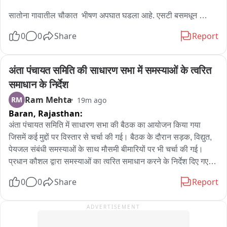
उलटूनही शेतकऱ्यांनी रास्ता रोको कायम ठेवत प्रशासनाविरोधात 
घोषणाबाजी केली. गडचिरोलीतील भूमी अधिग्रहणाचा संघर्ष आता अधिक 
सातोना गावातील चौकात  भीषण अपघात घडला आहे. एसटी बसमधून 
तीव्र होण्याची चिन्हे दिसत असून, प्रशासन या आंदोलनावर काय निर्णय घेते 
उतरून रस्ता ओलांडणाऱ्या सातवीतील विद्यार्थिनीला भरधाव स्कॉर्पिओने 
0
0
Share
Report
याकडे संपूर्ण जिल्ह्याचे लक्ष लागले आहे.
जोरदार धडक दिली. धडकेची तीव्रता इतकी होती की विद्यार्थिनी हवेत उडून 
काही अंतरावर रस्त्यावर फेकली गेली.

या अपघाताची संपूर्ण घटना सीसीटीव्ही कॅमेऱ्यात कैद झाली असून, थरारक 
अंता पंचायत समिति की साधारण सभा में समस्याओं के त्वरित 
व्हिडिओ आता समोर आला आहे. जखमी विद्यार्थिनी माही झाडे हिला तात्काळ 
समाधान के निर्देश
रुग्णालयात दाखल करण्यात आले असून तिची प्रकृती सध्या धोक्याबाहेर 
Ram Mehta
RM
19m ago
आहे.

Baran,
Rajasthan:
दरम्यान, या प्रकरणी वरठी पोलीस तपास करत असून, सीसीटीव्ही फुटेजच्या 
अंता पंचायत समिति में साधारण सभा की बैठक का आयोजन किया गया 
आधारे अपघाताचे नेमके कारण आणि संबंधित चालकाची जबाबदारी निश्चित 
जिसमें कई मुद्दों पर विस्तार से चर्चा की गई। बैठक के दौरान सड़क, विद्युत, 
केली जात आहे.
पेयजल संबंधी समस्याओं के साथ मौसमी बीमारियों पर भी चर्चा की गई। 
प्रधान कौशल द्वारा समस्याओं का त्वरित समाधान करने के निर्देश दिए गए। 
विकास अधिकारी राधेश्याम भील ने सभी अधिकारी और जनप्रतिनिधियों का 
0
0
Share
Report
धन्यवाद ज्ञापित किया और साधारण सभा की बैठक का समापन किया। 
साधारण सभा की इस बैठक में तहसीलदार योगिता कंवर सहित पंचायत 
ADVERTISEMENT
समिति सदस्य सुरेंद्र कुमार, संग्राम सिंह, नरेंद्र नंदवाना, नवनीत पंकज, 
मुकुट बिहारी, चेतना, रेनू कुमारी, सावित्री उपस्थित रहे।