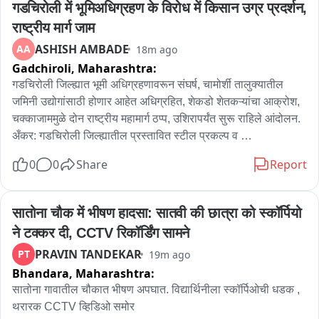
गडचिरोली में भूमिअधिग्रहण के विरोध में किसान उग्र प्रदर्शन, 
प्रशासन भले ही सबूत मिटाने में जुट गया हो, लेकिन इस घटना ने उत्पाद 
राष्ट्रीय मार्ग जाम
विभाग की 24 घंटे चलने वाली चेकिंग व्यवस्था और निगरानी के दावों पर 
गंभीर सवाल खड़े कर दिए हैं。
ASHISH AMBADE
AA
18m ago
Gadchiroli,
Maharashtra:
गडचिरोली जिल्ह्यात भूमी अधिग्रहणावरून संघर्ष, चामोर्शी तालुक्यातील 
जमिनी उद्योगांसाठी होणार आहेत अधिग्रहित, शेकडो शेतकऱ्यांचा आक्रोश, 
चक्काजाममुळे दोन राष्ट्रीय महामार्ग ठप्प, उशिरापर्यंत सुरू राहिले आंदोलन. 
अँकर: गडचिरोली जिल्ह्यातील प्रस्तावित स्टील प्रकल्प व 
एमआयडीसीसाठीच्या भूमी अधिग्रहणाच्या वादाने आता उग्र रूप धारण केले 
0
0
Share
Report
आहे. ड्रोन सर्वेक्षणासाठी आलेल्या कर्मचाऱ्यांना रोखून धरल्याच्या प्रकरणी 
चामोर्शी तालुक्यातील मुधोली चक क्रमांक २ येथील सात शेतकऱ्यांवर गुन्हे 
दाखल केल्याने संतप्त झालेल्या शेकडो शेतकऱ्यांनी आष्टी पोलीस ठाण्यावर 
सातोना चौक में भीषण हादसा: सातवी की छात्रा को स्कॉर्पियो 
धडक देत जोरदार घेराव घातला. पोलीस अधिकाऱ्यांशी झालेल्या चर्चेनंतरही 
ने टक्कर दी, CCTV रिकॉर्डिंग सामने
कोणताही तोडगा न निघाल्याने आंदोलन अधिक चिघळले. संतप्त शेतकऱ्यांनी 
PRAVIN TANDEKAR
PT
19m ago
आष्टी येथील डॉ. बाबासाहेब आंबेडकर चौकात चक्काजाम आंदोलन सुरू 
Bhandara,
Maharashtra:
केले. या आंदोलनामुळे गडचिरोली–अल्लापल्ली आणि अल्लापल्ली–चंद्रपूर हे 
दोन महत्त्वाचे राष्ट्रीय महामार्ग पूर्णपणे ठप्प झाले. दरम्यान, सकाळपासून सुरू 
सातोना गावातील चौकात भीषण अपघात. विद्यार्थिनीला स्कॉर्पिओची धडक , 
असलेले आंदोलन रात्री उशिरापर्यंत सुरूच राहिले. सुमारे आठ तास 
थरारक CCTV व्हिडिओ समोर
