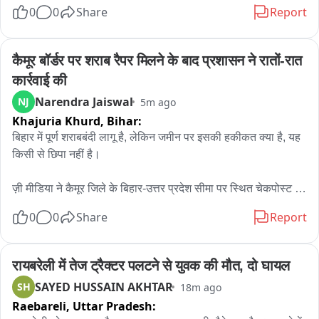
0
0
Share
Report
મુંબઈ અમદાવાદ જતી મેઈન લાઈન ઉપર બની ઘટના

ઘટનાની જાણ રેલ્વે પોલીસને થતા તાત્કાલિક રેલ્વે પોલીસનો 
कैमूर बॉर्डर पर शराब रैपर मिलने के बाद प्रशासन ने रातों-रात 
કાફલો ઘટના પહોંચ્યો

कार्रवाई की
Narendra Jaiswal
NJ
5m ago
મહિલાને 108 મારફતે નવસારી સિવિલ હોસ્પિટલમાં સારવાર અર્થે 
Khajuria Khurd,
Bihar:
ખસેડવામાં આવી

बिहार में पूर्ण शराबबंदी लागू है, लेकिन जमीन पर इसकी हकीकत क्या है, यह 
મહિલાની ઓળખ અને પરિવારજનોની માહિતી મેળવવામાં નવસારી 
किसी से छिपा नहीं है।

અને રેલવે પોલીસ જોતરાઈ

ज़ी मीडिया ने कैमूर जिले के बिहार-उत्तर प्रदेश सीमा पर स्थित चेकपोस्ट से 
રેલ્વે ટ્રેક પાસે મહિલા કેવી રીતે પહોંચી એ દિશામાં પોલીસે શરૂ 
एक प्रमुख खबर प्रमुखता से दिखाई थी। इस चेकपोस्ट पर जहां उत्पाद 
0
0
Share
Report
કરી તપાસ
विभाग की पुलिस 24 घंटे तैनात रहती है और गाड़ियों की sघन चैकिंग का 
दावा करती है, वहीं पास की झाड़ियों में भारी मात्रा में शराब के खाली रैपर 
और चखने के पैकेट बिखरे पड़े मिले थे।

रायबरेली में तेज ट्रैक्टर पलटने से युवक की मौत, दो घायल
SAYED HUSSAIN AKHTAR
SH
18m ago
ज़ी मीडिया पर इस खबर के प्रसारित होते ही हड़कंप मच गया। खबर दिखाए 
Raebareli,
Uttar Pradesh:
जाने के बाद उत्पाद विभाग तुरंत हरकत में आया और विभाग के अधिकारियों ने 