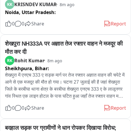
KRISNDEV KUMAR
KK
8m ago
Noida,
Uttar Pradesh:
0
0
Share
Report
शेखपुरा NH333A पर अज्ञात तेज रफ्तार वाहन ने मजदूर की 
मौत कर दी
Rohit Kumar
RK
8m ago
Sheikhpura,
Bihar:
शेखपुरा में एनएच 333 ए सड़क मार्ग पर तेज रफ्तार अज्ञात वाहन की चपेटे में 
आने से एक मजदूर की मौत हो गया। घटना 27 जुलाई की है जहां शेखपुरा 
जिले के बरबीघा थाना क्षेत्र के बरबीघा शेखपुरा एनएच 333 ए के लालूनगर 
गांव स्थित एक लाइन होटल के पास घटित हुआ जहाँ तेज रफ्तार वाहन मजदूर 
को टक्कर मार फरार हो गया। जिससे मजदूर गंभीर रूप से ज़ख्मी हो गया। 
0
0
Share
Report
जहाँ स्थानीय लोगो ने घायल को बेहतर इलाज के लिए रेफरल अस्पताल में 
भर्ती कराया जहां चिकित्सकों ने मजदूर की स्थिति चिंताजनक देखते हुए 
पीएमसीएच रेफर कर दिया जहां रास्ते में मजदूर की मौत हो गई। घटना के 
बदहाल सड़क पर ग्रामीणों ने धान रोपकर दिखाया विरोध; 