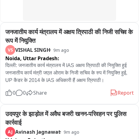
मुश्किल हो जाता है। ग्रामीणों का सवाल है कि आखिर कब तक उन्हें इसी 
बदहाल सड़क पर जान जोखिम में डालकर चलना पड़ेगा? क्या प्रशासन 
किसी बड़े हादसे का इंतजार कर रहा है?

जनजातीय कार्य मंत्रालय में अक्षय त्रिपाठी की निजी सचिव के 
ग्रामीणों ने साफ कर दिया है कि अब सिर्फ आवेदन और आश्वासन से काम 
नहीं चलेगा। जल्द सड़क निर्माण शुरू नहीं हुआ तो आंदोलन को और तेज 
रूप में नियुक्ति
किया जाएगा। सड़क पर रोपा गया ये धान सिर्फ विरोध नहीं है... ये जिम्मेदारों 
VISHAL SINGH
VS
9m ago
के लिए सीधा संदेश है कि अब ग्रामीण सड़क की बदहाली पर चुप बैठने वाले 
Noida,
Uttar Pradesh:
नहीं हैं।
दिल्ली: जनजातीय कार्य मंत्रालय में IAS अक्षय त्रिपाठी की नियुक्ति हुई 
जनजातीय कार्य मंत्री जएल ओराम के निजी सचिव के रुप में नियुक्ति हुई, 
UP कैडर के 2014 के IAS अधिकारी हैं अक्षय त्रिपाठी।
0
0
Share
Report
उदयपुर के झाड़ोल में अवैध बजरी खनन-परिवहन पर पुलिस 
कार्रवाई
Avinash Jagnawat
AJ
9m ago