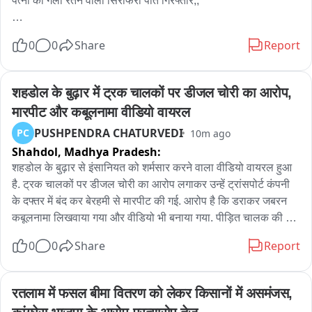
पत्नी का गला रेतने वाला सिरफिरा पति गिरफ्तार,, 

मायके से साथ जाने से मना करने पर आरोपी नकुल सिंह ने ब्लेड से किया 
0
0
Share
Report
जानलेवा हमला, 

महिला की हालत गंभीर जिला अस्पताल सूरजपुर में इलाज जारी,, 

शहडोल के बुढ़ार में ट्रक चालकों पर डीजल चोरी का आरोप, 
मारपीट और कबूलनामा वीडियो वायरल
आरोपी पति गिरफ्तार,

PUSHPENDRA CHATURVEDI
PC
10m ago
Shahdol,
Madhya Pradesh:
कुदरगढ़ इलाके के भवरखो गांव का मामला,,
शहडोल के बुढ़ार से इंसानियत को शर्मसार करने वाला वीडियो वायरल हुआ 
है. ट्रक चालकों पर डीजल चोरी का आरोप लगाकर उन्हें ट्रांसपोर्ट कंपनी 
के दफ्तर में बंद कर बेरहमी से मारपीट की गई. आरोप है कि डराकर जबरन 
कबूलनामा लिखवाया गया और वीडियो भी बनाया गया. पीड़ित चालक की 
शिकायत पर पुलिस ने मामला दर्ज कर जांच शुरू कर दी है. मामला बुढ़ार 
0
0
Share
Report
थाना क्षेत्र के हिन्द ट्रांसपोर्ट कार्यालय का है. वायरल वीडियो में कुछ लोग 
ट्रक चालकों के साथ मारपीट करते नजर आ रहे हैं. पीड़ित चालक इरशाद 
मोहम्मद ने शिकायत में बताया कि पिछले दिनों उसे और उसके चार साथी 
रतलाम में फसल बीमा वितरण को लेकर किसानों में असमंजस, 
चालकों को ट्रांसपोर्ट कार्यालय बुलाया गया था. आरोप है कि वहां उन्हें कमरे 