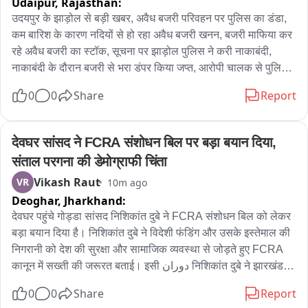
Udaipur,
Rajasthan:
उदयपुर के झाड़ोल से बड़ी खबर, अवैध बजरी परिवहन पर पुलिस का डंडा, 
कम बारिश के कारण नदियों से हो रहा अवैध बजरी खनन, बजरी माफिया कर 
रहे अवैध बजरी का स्टॉक, सूचना पर झाड़ोल पुलिस ने करी नाकाबंदी, 
नाकाबंदी के दौरान बजरी से भरा डंपर किया जप्त, आरोपी चालक से पुलिस 
कर रही पूछताछ, पुलिस ने खनन विभाग को भी दी सूचना, दिन में खनन ओर 
0
0
Share
Report
रात में होता है अवैध बजरी परिवहन, झाड़ोल SHO करनाराम ने की है 
कार्यवाही
देवघर सांसद ने FCRA संशोधन बिल पर बड़ा बयान दिया, 
संताल परगना की डेमोग्राफी चिंता
Vikash Raut
VR
10m ago
Deoghar,
Jharkhand:
देवघर पहुंचे गोड्डा सांसद निशिकांत दुबे ने FCRA संशोधन बिल को लेकर 
बड़ा बयान दिया है। निशिकांत दुबे ने विदेशी फंडिंग और उसके इस्तेमाल की 
निगरानी को देश की सुरक्षा और सामाजिक व्यवस्था से जोड़ते हुए FCRA 
कानून में सख्ती की जरूरत बताई। इसी دوران निशिकांत दुबे ने झारखंड के 
संताल परगना की बदलती डेमोग्राफी का मुद्दा भी उठाया। उन्होंने दावा किया 
0
0
Share
Report
कि 1951 में संताल परगना में आदिवासी आबादी करीब 45 प्रतिशत थी, जो 