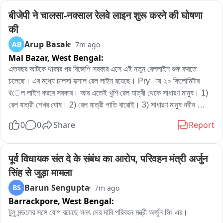
बीजेपी ने चालसा-नक्साल रेलवे लाइन शुरू करने की घोषणा 
की
Arup Basak
AB
7m ago
Mal Bazar,
West Bengal:
এতবছর আটকে থাকার পর বিজেপি সরকার এসে এই নতুন রেললাইন শুরু করতে 
চলেছে। এর মধ্যে চালসা নক্সাল রেল লাইন রয়েছে। Pryায় ২০ কিলোমিটার 
रেল লাইন করবে সরকার। আর এতেই খুশি রেল যাত্রী থেকে সাধারণ মানুষ। 1) 
রেল যাত্রী শেখর ঘোষ। 2) রেল যাত্রী পাতি বারোই। 3) সাধারণ মানুষ নবীন 
প্রধান।
0
0
Share
Report
पूर्व विधायक संत दे के संबंध का आरोप, परिवहन मंत्री अर्जुन 
सिंह से जुड़ा मामला
Barun Sengupta
BS
7m ago
Barrackpore,
West Bengal:
টুলু মন্ডলের সঙ্গে যোগ রয়েছে সনৎ দের দাবি পরিবহন মন্ত্রী অর্জুন সিং এর।
