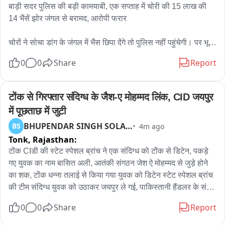
बाड़ी सदर पुलिस की बड़ी कामयाबी, एक सप्ताह में चोरी की 15 लाख की 
14 भैंसें झोर जंगल से बरामद, आरोपी फरार

चोरों ने सोचा डांग के जंगल में भैंस छिपा देंगे तो पुलिस नहीं पहुंचेगी। पर भूल 
गए ये बाड़ी सदर पुलिस है - तकनीक और हौसले से एक हफ्ते में 15 लाख की 
0
0
Share
Report
भैंसें भी ढूंढ निकालीं।

बाड़ी। बाड़ी सदर थाना पुलिस ने मेहनत और मुस्तैदी से करीब एक सप्ताह 
टोंक से गिरफ्तार संदिग्ध के जैश-ए मोहम्मद लिंक, CID जयपुर 
पहले हुई भैंस चोरी की सनसनीखेज वारदात का खुलासा कर दिया है। पुलिस 
में पूछताछ में जुटी
टीम ने झोर गांव के घने जंगल और दुर्गम डांग क्षेत्र में दबिश देकर 15 लाख 
BHUPENDAR SINGH SOLANKI
BS
4m ago
रुपये कीमत की 14 भैंसें सुरक्षित बरामद कर ली हैं। हालांकि घने जंगल और 
Tonk,
Rajasthan:
अंधेरे का फायदा उठाकर आरोपी मौके से फरार होने में कामयाब रहे, जिनकी 
तलाश के लिए पुलिस ने विशेष टीमें गठित की हैं।

टोंक CIडी की स्टेट स्पेशल ब्रांच ने एक संदिग्ध को टोंक से डिटेन, पकड़े 
गए युवक का नाम बासित अली, आतंकी संगठन जेश ऐ मोहम्मद से जुड़े होने 
थाना प्रभारी मोहर सिंह ने बताया कि 1 अगस्त 2026 की रात करीब 1:30 
का शक, टोंक धन्ना तलाई से किया गया युवक को डिटेन स्टेट स्पेशल ब्रांच 
बजे मोतीकोटरा निवासी देशराज पुत्र, कल्लू पुत्र और राकेश गुर्जर सहित 5-
की टीम संदिग्ध युवक को उठाकर जयपुर ले गई, पाकिस्तानी हैंडलर के संपर्क 
6 अज्ञात लोगों द्वारा जमूरा गांव के एक बाड़े से भैंस चोरी करने की शिकायत 
में बताया जा रहा है पकड़ा गया युवक, देश विरोधी गतिविधियो में लिप्त बताया 
0
0
Share
Report
मिली थी। पीड़ित परिवार के अनुसार सुबह करीब 4 बजे जब वे बाड़े पर पहुंचे 
जा रहा  पकड़ा गया युवक, जयपुर में पूछताछ जारी
तो वहां ताला टूटा हुआ था और 14 भैंसें गायब थीं। परिजनों ने आसपास के 