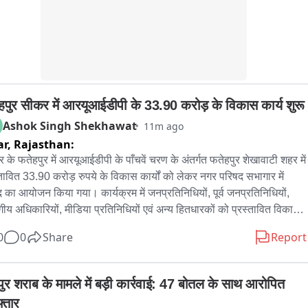
 नालियों की निकासी व्यवस्था कमजोर होने के कारण पानी देर तक सड़कों पर भरा 
।
हपुर सीकर में आरयूआईडीपी के 33.90 करोड़ के विकास कार्य शुरू
Ashok Singh Shekhawat
11m ago
ar,
Rajasthan:
 के फतेहपुर में आरयूआईडीपी के पाँचवें चरण के अंतर्गत फतेहपुर शेखावाटी शहर में 
्तावित 33.90 करोड़ रुपये के विकास कार्यों को लेकर नगर परिषद सभागार में 
द का आयोजन किया गया। कार्यक्रम में जनप्रतिनिधियों, पूर्व जनप्रतिनिधियों, 
गीय अधिकारियों, मीडिया प्रतिनिधियों एवं अन्य हितधारकों को प्रस्तावित विकास 
यों की जानकारी दी गई तथा उनके सुझाव एवं फीडबैक प्राप्त किए गए।

0
0
Share
Report
यक्रम में भाजपा नेता श्रवण चौधरी विधायक हाकम अली खान एवं नगर परिषद के 
ारियों ने कहा कि संवाद का उद्देश्य आमजन की व्यावहारिक समस्याओं को ध्यान में 
ुर शराब के मामले में बड़ी कार्रवाई: 47 बोतल के साथ आरोपित 
 हुए विभागों के बेहतर समन्वय से विकास कार्यों का क्रियान्वयन सुनिश्चित करना 
्तार