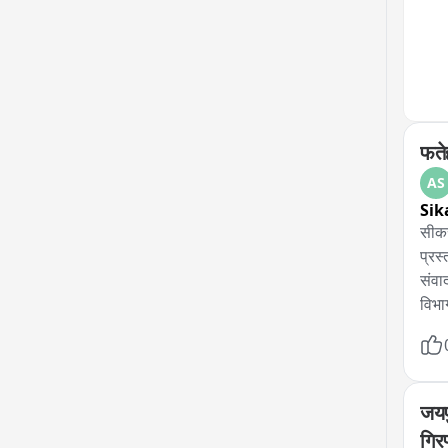
रही।
रहा
फते
AS
Sik
सीकर
प्रस
संवा
विभा
कार्
कार्
अधिक
जयप
रखते
गिरफ