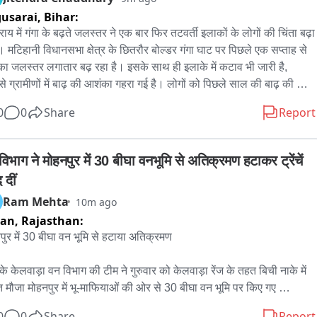
usarai,
Bihar:
राय में गंगा के बढ़ते जलस्तर ने एक बार फिर तटवर्ती इलाकों के लोगों की चिंता बढ़ा 
ै। मटिहानी विधानसभा क्षेत्र के छितरौर बोल्डर गंगा घाट पर पिछले एक सप्ताह से 
 का जलस्तर लगातार बढ़ रहा है। इसके साथ ही इलाके में कटाव भी जारी है, 
े ग्रामीणों में बाढ़ की आशंका गहरा गई है। लोगों को पिछले साल की बाढ़ की 
ी याद आने लगी है। आपको बताते चले कि बेगूसराय के मटिहानी विधानसभा क्षेत्र 
0
0
Share
Report
त छितरौर बोल्डर गंगा घाट पर गंगा का जलस्तर लगातार बढ़ रहा है। बीते एक 
ह से नदी का पानी तेजी से बढ़ने के कारण तटवर्ती गांवों में बाढ़ का खतरा मंडराने 
है। वहीं, गंगा किनारे कटाव भी लगातार जारी है, जिससे ग्रामीणों की परेशानी और 
िभाग ने मोहनपुर में 30 बीघा वनभूमि से अतिक्रमण हटाकर ट्रेंचें 
गई है।स्थानीय लोगों का कहना है कि गंगा की तेज धारा और लगातार बढ़ते जलस्तर 
 दीं
िचले इलाकों की फसलें जलमग्न होने लगी हैं। यदि यही स्थिति बनी रही तो आने 
Ram Mehta
10m ago
दिनों में कई गांव बाढ़ की चपेट में आ सकते हैं। बढ़ते जलस्तर को लेकर ग्रामीणों 
ran,
Rajasthan:
ीच दहशत का माहौल है।ग्रामीणों ने बताया कि पिछले वर्ष आई बाढ़ ने इलाके में भारी 
ी मचाई थी। कई घरों में पानी घुस गया था, जिससे लोगों को महीनों तक अपने घर 
पुर में 30 बीघा वन भूमि से हटाया अतिक्रमण

कर सुरक्षित स्थानों पर रहना पड़ा था। इस बार भी हालात उसी दिशा में बढ़ते 
ई दे रहे हैं, बल्कि लोगों को आशंका है कि स्थिति पिछले साल से भी अधिक गंभीर हो 
 के केलवाड़ा वन विभाग की टीम ने गुरुवार को केलवाड़ा रेंज के तहत बिची नाके में 
 है।गंगा के बढ़ते जलस्तर और लगातार हो रहे कटाव को देखते हुए ग्रामीण 
त मौजा मोहनपुर में भू-माफियाओं की ओर से 30 बीघा वन भूमि पर किए गए 
ासन से समय रहते बाढ़ सुरक्षा के पुख्ता इंतजाम, कटाव रोकने के उपाय और राहत 
्रमण को हटाते हुए जेसीबी मशीन से ट्रेंचें खुदवाई। रेंजर देवराज सुमन ने बताया 
0
0
Share
Report