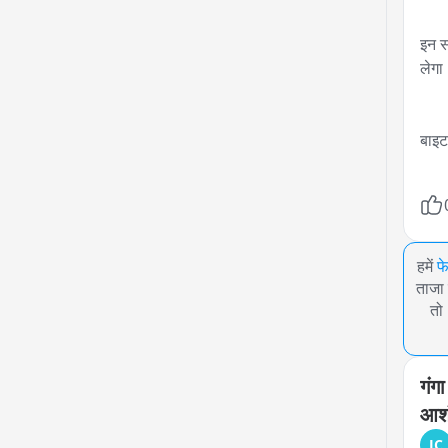
इन स
लेगा
बाइट 
हमें
फ
ताजा 
तो
गंगा
आश
JC