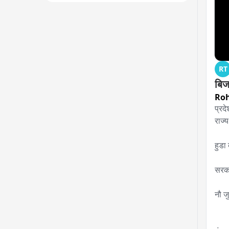
RT
बिजल
Ro
प्रद
राज्य
हुडा 
सरका
नौ ज