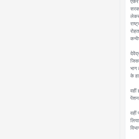
एंकर
सरका
लेकर
राष्
रोहत
कन्वे
देवें
जिसम
भाग 
के हा
वहीं 
पेंशन
वहीं 
लिया
विभा