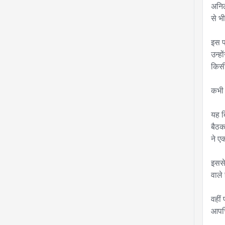
अनिल
से भ
इस प
उन्ह
किसी
कभी 
यह ब
बैठक
ने एक
इससे
वाले 
वहीं
आपत्