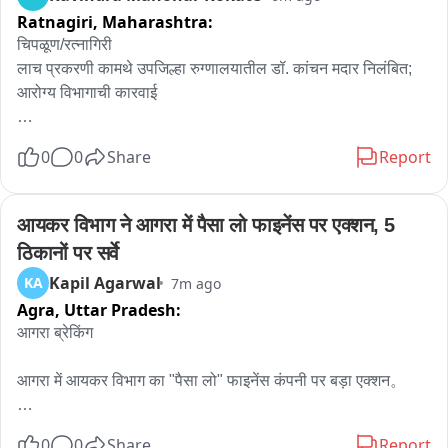
देखभाल करने की अपील की।
Ratnagiri,
Maharashtra:
चिपळूण/रत्नागिरी

लाच प्रकरणी कामथे उपजिल्हा रुग्णालयातील डॉ. कांचन मदार निलंबित; 
आरोग्य विभागाची कारवाई

चिपळूण तालुक्यातील कामथे उपजिल्हा रुग्णालयातील वैद्यकीय अधिकारी डॉ. 
0
0
Share
Report
कांचन शिरीेष मदार यांच्यावर आरोग्य विभागाने निलंबनाची कारवाई केली 
आहे. गर्भपातासाठी आवश्यक औषधांचे किट देण्याच्या बदल्यात एका 
महिलेकडून ४ हजार ५०० रुपयांची लाच स्वीकारल्याचा त्यांच्यावर आरोप 
आयकर विभाग ने आगरा में पैसा लो फाइनेंस पर एक्शन, 5 
आहे. या प्रकरणात लाचलुचपत प्रतिबंधक विभागाने ३ जून रोजी सापळा 
ठिकानों पर सर्वे
रचून कारवाई केली होती. त्यानंतर जिल्हा रुग्णालय प्रशासनाने डॉ. मदार 
Kapil Agarwal
KA
7m ago
यांच्या निलंबनाचा प्रस्ताव आरोग्य उपसंचालकांकडे पाठविला होता. या 
Agra,
Uttar Pradesh:
प्रस्तावावर निर्णय घेत अखेर आरोग्य विभागाने डॉ. कांचन मदार यांना 
निलंबित करण्याचे आदेश जारी केले आहेत。
आगरा ब्रेकिंग

आगरा में आयकर विभाग का "पैसा लो" फाइनेंस कंपनी पर बड़ा एक्शन。

शहर के 5 ठिकानों पर आयकर विभाग का सर्वे लगातार जारी。

0
0
Share
Report