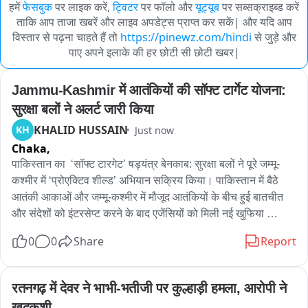
हमें
फेसबुक
पर लाइक करें,
ट्विटर
पर फॉलो और
यूट्यूब
पर सब्सक्राइब्ड करें
ताकि आप ताजा खबरें और लाइव अपडेट्स प्राप्त कर सकें| और यदि आप
विस्तार से पढ़ना चाहते हैं तो
https://pinewz.com/hindi
से जुड़े और
पाए अपने इलाके की हर छोटी सी छोटी खबर|
Jammu-Kashmir में आतंकियों की सॉफ्ट टार्गेट योजना: 
सुरक्षा बलों ने अलर्ट जारी किया
KHALID HUSSAIN
KH
Just now
Chaka,
पाकिस्तान का  ‘सॉफ्ट टारगेट’ षड्यंत्र बेनकाब: सुरक्षा बलों ने पूरे जम्मू-
कश्मीर में ‘प्रोएक्टिव शील्ड’ अभियान सक्रिय किया। पाकिस्तान में बैठे 
आतंकी आकाओं और जम्मू-कश्मीर में मौजूद आतंकियों के बीच हुई बातचीत 
और संदेशों को इंटरसेप्ट करने के बाद एजेंसियों को मिली नई खुफिया 
जानकारी ने इलाके में सुरक्षा बलों को अलर्ट कर दिया है। खुफिया एजेंसियों 
0
0
Share
Report
के सूत्रों के मुताबिक, बातचीत से मिली जानकारी इस प्रकार है: 
"पाकिस्तान, जम्मू-कश्मीर और देश के अन्य हिस्सों में और आतंकी हमले करने 
की साजिश रच रहा है। इसका मकसद पाकिस्तान के कब्जे वाले कश्मीर के 
रतनगढ़ में देवर ने भाभी-भतीजी पर कुल्हाड़ी हमला, आरोपी ने 
पुंछ डिवीजन में 10 अगस्त को होने वाले तीसरे चरण के मतदान से दुनिया का 
खुदकुशी