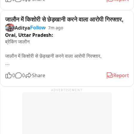
गांधीनगर और संजय प्लेस समेत कई परिसरों पर जांच。

जालौन में किशोरी से छेड़खानी करने वाला आरोपी गिरफ्तार,
30 से अधिक अधिकारियों की 5 टीमें कार्रवाई में जुटीं。

Aditya
7m ago
Follow
Orai,
Uttar Pradesh:
वित्तीय दस्तावेज और लेनदेन की गहन जांच की जा रही。

ब्रेकिंग जालौन

पुलिस बल की मौजूदगी में देर रात तक चला सर्वे अभियान。

जालौन में किशोरी से छेड़खानी करने वाला आरोपी गिरफ्तार,

अधिकारियों ने रिकॉर्ड और अन्य महत्वपूर्ण दस्तावेज खंगाले。

पॉक्सो एक्ट के दर्ज मामले में फरार रहे आरोपी को पुलिस ने किया गिरफ्तार,

0
0
Share
Report
गुरुवार से शुरू हुई छापेमारी शुक्रवार को भी जारी रही

पुलिस ने आरोपी युवक को न्यायालय में पेश कर भेजा जेल,

ADVERTISEMENT
कंपनी का नाम पूर्व की एसई इन्वेस्टमेंट कंपनी से जुड़ा बताया जा रहा है。

पकड़े गए आरोपी ने किशोरी से छेड़खानी की घटना को दिया था अंजाम,

आयकर विभाग की कार्रवाई से शहर के वित्तीय कारोबार में हड़कंप
जालौन की कोंच कोतवाली पुलिस ने पंचानन चौराहे के पास जालौन रोड से 
की गिरफ्तारी।