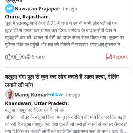
ध्यान हटाना है। जम्मू-कश्मीर में, सक्रिय आतंकियों को ऐसे 'सॉफ्ट टारगेट' 
Navratan Prajapat
NP
1m ago
चुनने का काम सौंपा गया है जो निहत्थे हों और जिन पर हमला करने से ध्यान 
Churu,
Rajasthan:
खींचा जा सके, जैसे कि प्रवासी मजदूर, अल्पसंख्यक और सुनसान जगहों पर 
ड्यूटी पर तैनात सुरक्षाकर्मी। देश के बाकी हिस्सों में, उन्हें सुरक्षा ठिकानों, 
चूरू में रतनगढ़ थाने के वार्ड 21 में चचा ने अपनी भाभी और भतीजी पर 
कैंपों, भीड़-भाड़ वाली सार्वजनिक जगहों, ट्रांसपोर्ट हब और अहम सरकारी 
कुल्हाड़ी से हमला कर घायल कर दिया. वारदात के बाद आरोपी देवर ने 
संस्थानों को निशाना बनाने का काम सौंपा गया है।” इसके बाद, संवेदनशील 
खुदकुशी कर ली. घायल मां बेटी को हायर सेंटर रेफर किया गया. सूचना पर 
इलाकों में अतिरिक्त सुरक्षा बल तैनात करने, निगरानी तंत्र को मजबूत करने, 
पुलिस मौके पर पहुंची और शव को मोर्चरी में रखवाया. एएसआई हेमराज ने 
वाहनों की सघन जांच करने और संदिग्ध गतिविधियों के खिलाफ कार्रवाई 
बताया कि वार्ड 21 में विवाद के बाद घटना हुई. 34 वर्षीय आरोपी देवर विनोद 
0
0
Share
Report
करने के निर्देश जारी किए गए हैं, खासकर जम्मू-कश्मीर में। दक्षिण कश्मीर में 
के अलावा भाभी और भतीजी घायल थीं. पति विदेश में रहता है; आरोपी 
दोहरे हमलों के बाद इस नई एडवाइजरी को गंभीरता से लेते हुए, जम्मू-कश्मीर 
अविवाहित था. जांच जारी है.
पुलिस ने अन्य सुरक्षा एजेंसियों के साथ मिलकर प्रवासी मजदूरों, खासकर 
बलुआ गंगा पुल से कूद कर लोग करते हैं आत्म हत्या, रेलिंग 
कश्मीर में लगभग 400 ईंट-भट्टों पर काम करने वालों के लिए एक नई 
लगाने की मांग
एडवाइजरी जारी की है और घाटी में सुरक्षा इंतजाम भी बढ़ा दिए हैं। सुरक्षा के 
Manoj Kumar
1m ago
ये कड़े इंतजाम उन खुफिया इनपुट के बाद किए गए हैं जिनसे पता चलता है कि 
Follow
सीमा पार बैठे आतंकी आकाओं ने सक्रिय आतंकियों को और अधिक 'सॉफ्ट-
Khandwari,
Uttar Pradesh:
टारगेट' हमले करने का निर्देश दिया है, जिसमें खासकर प्रवासी मजदूरों और 
बलुआ गंगापुर पर रेलिंग बनाने की मांग

सुरक्षाकर्मियों को निशाना बनाया जाना है। एडवाइजरी के मुताबिक, सुनसान 
चनिया । क्षेत्र के बलुआ स्थित गंगापुर पर रेलिंग की मांग दिन पर दिन बढ़ती 
और बिखरी हुई जगहों, खासकर ईंट-भट्टों के आसपास रहने वाले प्रवासी 
जा रही है बलुआ गंगापुल एक ऐसा पुल है जो करोड़ों रुपया से बनकर तैयार हो 
मजदूरों और उनके परिवारों को तुरंत सुरक्षा ठिकानों के करीब आबादी वाले 
गया है जिस पर हजारों लोगों का प्रतिदिन आवागमन शुरू हो गया। आए दिन 