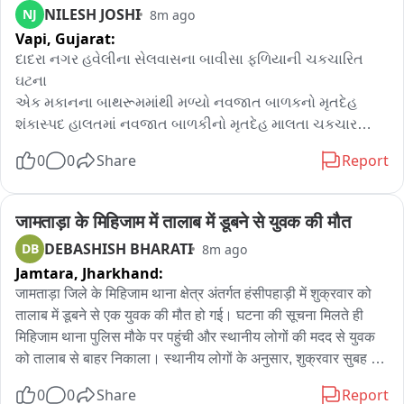
NILESH JOSHI
NJ
8m ago
Vapi,
Gujarat:
દાદરા નગર હવેલીના સેલવાસના બાવીસા ફળિયાની ચકચારિત 
ઘટના

એક મકાનના બાથરૂમમાંથી મળ્યો નવજાત બાળકનો મૃતદેહ

શંકાસ્પદ હાલતમાં નવજાત બાળકીનો મૃતદેહ માલતા ચકચાર

બાવીસા ફળિયાના એક ઇપકા કોલોનીના મકાનના બાથરૂમમાંથી 
0
0
Share
Report
મળ્યો મૃતદેહ

સેલવાસ પોલીસે મૃતદેહનો કબજો લઈ તપાસ હાથ ધરી
जामताड़ा के मिहिजाम में तालाब में डूबने से युवक की मौत
DEBASHISH BHARATI
DB
8m ago
Jamtara,
Jharkhand:
जामताड़ा जिले के मिहिजाम थाना क्षेत्र अंतर्गत हंसीपहाड़ी में शुक्रवार को 
तालाब में डूबने से एक युवक की मौत हो गई। घटना की सूचना मिलते ही 
मिहिजाम थाना पुलिस मौके पर पहुंची और स्थानीय लोगों की मदद से युवक 
को तालाब से बाहर निकाला। स्थानीय लोगों के अनुसार, शुक्रवार सुबह 
करीब 11 बजे युवक तालाब में स्नान करने गया था। इसी दौरान वह गहरे 
0
0
Share
Report
पानी में डूब गया। घटना की जानकारी तत्काल मिहिजाम पुलिस को दी गई। 