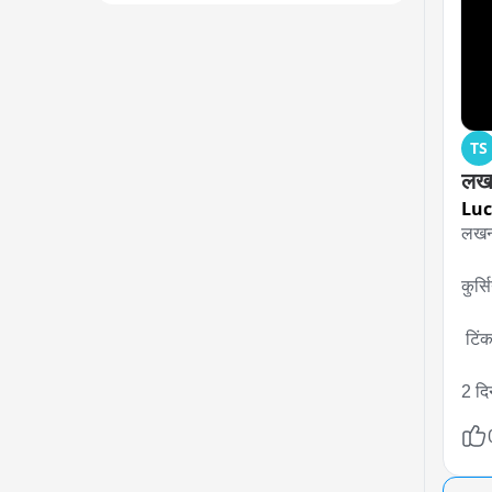
TS
लखन
Lu
लखनऊ
कुर्
 टिंकल पिंक क्लब,द हाइप रूम बार में हुआ था बवाल

2 दि