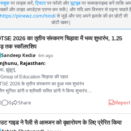
ेसबुक
पर लाइक करें,
ट्विटर
पर फॉलो और
यूट्यूब
पर सब्सक्राइब्ड करें ताकि आ
खबरें और लाइव अपडेट्स प्राप्त कर सकें| और यदि आप विस्तार से पढ़ना चाहते है
https://pinewz.com/hindi
से जुड़े और पाए अपने इलाके की हर छोटी सी
छोटी खबर|
SE 2026 का तृतीय संस्करण चिड़ावा में भव्य शुभारंभ, 1.25 
ड़ तक स्कॉलरशिप
Sandeep Kedia
6m ago
unjhunu,
Rajasthan:
ा, झुंझुनूं

Group of Education चिड़ावा की पहल

E 2026 के तृतीय संस्करण का हुआ भव्य शुभारंभ

मैन सुनिल डांगी व श्रीमती समित डांगी ने किया शुभारंभ

 करोड़ रूपए तक के कैश अवार्ड्स व स्कॉलरशिप मिलेगी

0
0
Share
Report
वाटी के साथ—साथ हरियाणा के विद्यार्थियों को मिलेगा मौका

ाल MD Talent Search Exam में शामिल होते है हजारों बच्चे

 जेईई समेत अन्य प्रतियोगी परीक्षाओं की तैयारी करवाती है संस्था

ाउट गाइड ने रैली से आमजन को वृक्षारोपण के लिए प्रेरित किया
 कॅरिअर लाइन कोचिंग के जरिए स्कूलिंग के साथ करवाती है तैयारी
