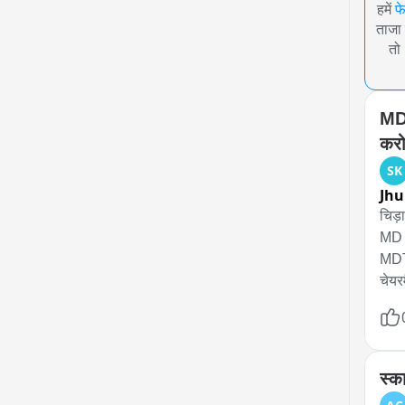
हमें
फ
ताजा 
तो
MDT
करो
SK
Jh
चिड़ाव
MD 
MDTS
चेयर
1.25
शेखा
हर स
नीट,
स्क
एमडी