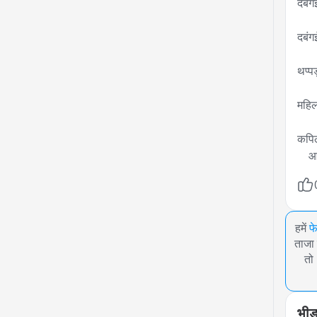
दबंगई
दबंग
थप्प
महिल
कपिल
  
हमें
फ
ताजा 
तो
भीड़