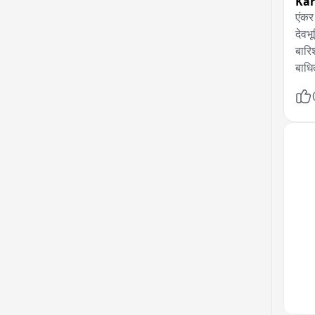
Ka
एंकर

देवभ
बारिश
बाधि
सीधे 
पहाड़
गांव
कर्ण
का ज
आवश्य
है।

घटना
पोकल
के ब
मलबे