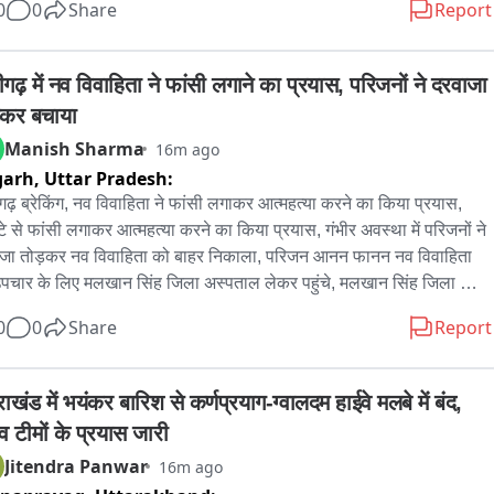
0
0
Share
Report
, छात्रों ने बताया कि कल उनकी सरकार के प्रतिनिधियों के साथ बात  हो सकती 
 छात्रों का कहना है कि यदि बैठक में उनकी सभी प्रमुख मांगें स्वीकार कर ली जाती 
गढ़ में नव विवाहिता ने फांसी लगाने का प्रयास, परिजनों ने दरवाजा 
 तो आंदोलन कल ही समाप्त कर दिया जाएगा। लेकिन यदि मांगों पर सकारात्मक 
़कर बचाया
णय नहीं लिया गया, तो यह अनिश्चितकालीन आंदोलन पहले की तरह जारी रहेगा。
Manish Sharma
16m ago
garh,
Uttar Pradesh:
ढ़ ब्रेकिंग, नव विवाहिता ने फांसी लगाकर आत्महत्या करने का किया प्रयास, 
्टे से फांसी लगाकर आत्महत्या करने का किया प्रयास, गंभीर अवस्था में परिजनों ने 
जा तोड़कर नव विवाहिता को बाहर निकाला, परिजन आनन फानन नव विवाहिता 
पचार के लिए मलखान सिंह जिला अस्पताल लेकर पहुंचे, मलखान सिंह जिला 
ताल से महिला को मेडिकल कॉलेज के लिए किया रेफर, अलीगढ़ के थाना गांधी 
0
0
Share
Report
क के इलाके के अंबेडकर कॉलोनी की घटना
राखंड में भयंकर बारिश से कर्णप्रयाग-ग्वालदम हाईवे मलबे में बंद, 
व टीमों के प्रयास जारी
Jitendra Panwar
16m ago