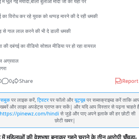
 में भूल गई मर्यादा,बोली बुलाओ मोदी जी को यहां पर

ई का विरोध कर रहे युवक को थप्पड़ मारने की दे रही धमकी

ड़ से गाल लाल करने की भी दे डाली धमकी

ा की दबंगई का वीडियो सोशल मीडिया पर हो रहा वायरल

 अग्रवाल

  आगरा
0
0
Share
Report
ेसबुक
पर लाइक करें,
ट्विटर
पर फॉलो और
यूट्यूब
पर सब्सक्राइब्ड करें ताकि आ
खबरें और लाइव अपडेट्स प्राप्त कर सकें| और यदि आप विस्तार से पढ़ना चाहते है
https://pinewz.com/hindi
से जुड़े और पाए अपने इलाके की हर छोटी सी
छोटी खबर|
 में महिलाओं की वेशभूषा बनाकर गहने चुराने के तीन आरोपी चुँचुड़ा-