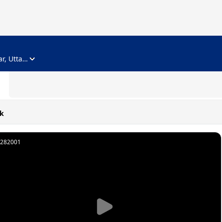
ADVERTISEMENT
Noida, Gautam Buddha Nagar, Uttar Pradesh
k
282001