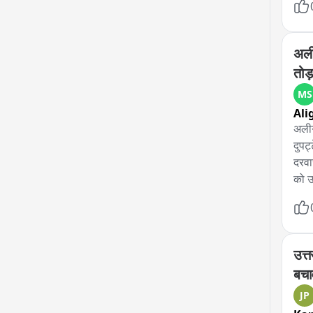
वहीं
हैं।
अली
हैं,
तोड
निर्
MS
Ali
अलीग
दुपट
दरवा
को उ
अस्प
पार्
उत्त
बचा
JP