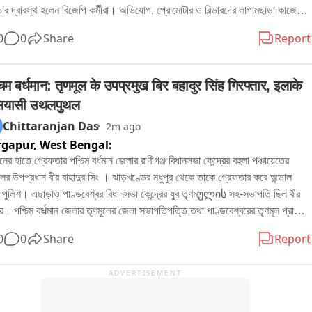
ার দ্বারস্থ হলেন বিজেপি কর্মীরা। অভিযোগ, প্রোমোটার ও বিল্ডারদের লাগামছাড়া কাজের 
ples threeজনকে গ্রেফতার করে。

সাধারণ মানুষের যাতায়াত মারাত্মকভাবে ব্যাহত হচ্ছে, বাড়ছে দুর্ঘটনার আশঙ্কাও। বিষয়টি 
0
0
Share
Report
াতেই তাদের এগরার উদ্দেশ্যে নিয়ে রওনা দেন তদন্তকারীরা。

 পুরসভায় লিখিত অভিযোগ জমা দেওয়ার পাশাপাশি প্রশাসনের হস্তক্ষেপের দাবি জানিয়েছেন 
তাদের আদালতে পেশ করা হবে。

。

র বিজেপি কর্মী রোহিত দে জানান, এলাকাবাসীর অভিযোগের ভিত্তিতেই তাঁরা পুরসভায় 
िम बर्धमान: तृणमूल के उपप्रमुख बिर बहादुर सिंह गिरफ्तार, इलाके 
িন আগে দিঘা থেকে ব্যান্ডেলের একটি গ্যাং কে ধরেছিল পুলিশ।যারা ভিরে মিশে হাত 
কলিপি জমা দিয়েছেন। তাঁর দাবি, নির্মাণসামগ্রী মাসের পর মাস রাস্তার উপর পড়ে থাকায় 
 सियासी उथलपुथल
াই করত。
া কার্যত সরু হয়ে গিয়েছে। বর্ষাকালে বালি ও অন্যান্য সামগ্রী নিকাশি ব্যবস্থা আটকে 
Chittaranjan Das
2m ago
ে, ফলে জল জমার সমস্যাও বাড়ছে। রাতের অন্ধকারে ভারী ডাম্পার ও লরিতে মালপত্র 
rgapur,
West Bengal:
নোর ফলে রাস্তারও ক্ষতি হচ্ছে বলে অভিযোগ করেন তিনি। প্রশাসনের তরফে প্রয়োজনীয় 
্থা নেওয়ার দাবি জানিয়ে তিনি বলেন, আইনি পথেই এই সমস্যার সমাধান চান তাঁরা。

নের হাতে গ্রেফতার পশ্চিম বর্ধমান জেলার রাণীগঞ্জ বিধানসভা কেন্দ্রের বহুলা পঞ্চায়েতের 
িকে আর এক বিজেপি কর্মী অভিজিৎ বিশ্বাসের অভিযোগ, দীর্ঘদিন ধরে এই পরিস্থিতি 
লের উপপ্রধান বীর বাহাদুর সিং । ঝাড়খণ্ডের মধুপুর থেকে তাকে গ্রেফতার করে অন্ডাল 
 কোনও কার্যকর পদক্ষেপ নেওয়া হয়নি। তাঁর দাবি, নির্মাণস্থলে বড় বড় কাঠের বোর্ড ও 
 পুলিশ। এছাড়াও পাণ্ডবেশ্বর বিধানসভা কেন্দ্রের যুব তৃণমულის সহ-সভাপতি ছিল বীর 
 ছড়িয়ে থাকায় শিশু-সহ পথচলতি মানুষের আহত হওয়ার আশঙ্কা রয়েছে। নিত্যদিন 
ুর। পশ্চিম বर्धমান জেলার তৃণমূলের জেলা সভাপতিপত্তি তথা পাণ্ডবেশ্বরের তৃণমূল প্রার্থী 
াটো দুর্ঘটনাও ঘটছে। 그는 অভিযোগ করেন, অতীতে প্রভাবশালীদের মদতে এই ধরনের 
দ্রনাথ চক্রবর্তীর খাস লোক বলেও পরিচিত ছিল এই বীর বাহাদুর। এলাকায় সন্ত্রাস তোলাবাজি 
0
0
Share
Report
ম চলেছে। বর্তমান প্রশাসনের কাছে দ্রুত ব্যবস্থা নিয়ে রাস্তা দখলমুক্ত ও নিরাপদ করার 
কাধিক অভিযোগে গ্রেফতার এই বীর বাহাদুর。
ন জানান তিনি。

ADVERTISEMENT
ির দাবি, রাস্তা থেকে অবিলম্বে নির্মাণসামগ্রী সরিয়ে স্বাভাবিক যান চলাচল নিশ্চিত করতে 
বং ভবিষ্যতে যাতে জনসাধারণের ভোগান্তি না হয়, সে বিষয়ে প্রশাসনকে কড়া নজরদারি 
 হবে。
