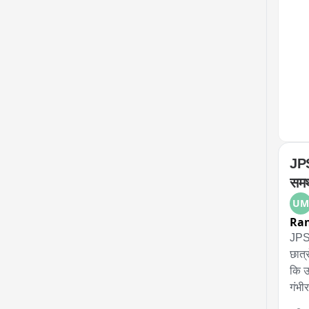
সম্প্
রাখলে
JPS
समर
UM
Ran
JPSC
छात्
कि उन
गंभी
अपना