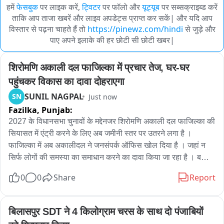
हमें
फेसबुक
पर लाइक करें,
ट्विटर
पर फॉलो और
यूट्यूब
पर सब्सक्राइब्ड करें
ताकि आप ताजा खबरें और लाइव अपडेट्स प्राप्त कर सकें| और यदि आप
विस्तार से पढ़ना चाहते हैं तो
https://pinewz.com/hindi
से जुड़े और
पाए अपने इलाके की हर छोटी सी छोटी खबर|
शिरोमणि अकाली दल फाजिल्का में प्रचार तेज, घर-घर 
पहुंचकर विकास का दावा दोहराएगा
SUNIL NAGPAL
SN
Just now
Fazilka,
Punjab:
2027 के विधानसभा चुनावों के मद्देनजर शिरोमणि अकाली दल फाजिल्का की 
सियासत में एंट्री करने के लिए अब जमीनी स्तर पर उतरने लगा है । 
फाजिल्का में अब अकालीदल ने जनसंपर्क ऑफिस खोल दिया है । जहां न 
सिर्फ लोगों की समस्या का समाधान करने का दावा किया जा रहा है । बल्कि 
अब शिरोमणि अकालीदल लोगों के घर घर पहुंच करेगा । और लोगों के बीच 
0
0
Share
Report
पहुंच बताया जाएगा कि आज फाजिल्का जिस विकास के मुकाम पर है वह 
अकालीदल की देन है । भाजपा अकालीदल की सरकार समय फाजिल्का 
जिला बना था । और उसके बाद अस्पताल, डीसी ऑफिस सहित जो बड़े 
बिलासपुर SDT ने 4 किलोग्राम चरस के साथ दो पंजाबियों 
विकास हुए सब अकालीदल की देन है । जिसे अब लोगों के बीच लेकर जाने 