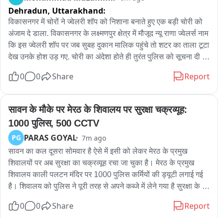
लेकर कुछ नही की है। एक एंबुलेंस तक नही भेजी है। सर्वे तक नही करने 
Dehradun,
Uttarakhand:
पहुची है। बीसीसीएल की कार्यशैली आम लोगो को राहत उनके जिंदगी 
विकासनगर में चोरों ने ज्वेलरी शॉप को निशाना बनाते हुए एक बड़ी चोरी को 
आशियाने को सुरक्षित करने की बिल्कुल नही है। पुनर्वास सुरक्षित स्थान पर 
अंजाम दे डाला. विकासनगर के लक्ष्मणपुर क्षेत्र में मौजूद न्यू राणा ज्वेलर्स नाम 
बसाने की दिशा में बीसीसीएल जिला प्रशासन कुछ नही कर रही। भूधसान से 
कि इस ज्वेलरी शॉप पर जब सुबह दुकान मालिक पहुंचे तो शटर का ताला टूटा 
प्रभावित लोगों को क्षतिपूर्ति, सुरक्षित माहौल दिया जाय। तभी कम्पनी के 
देख उनके होश उड़ गए. चोरी का अंदेशा होते ही तुरंत पुलिस को सूचना दी 
काम को चालू होने देंगे। जिला प्रशासन से मांग है कि सर्वे कार्य शुरू किया 
गई. पुलिस की मौजूदगी में जब ज्वेलरी शॉप को खोला गया तो अंदर का नजारा 
जाय। डेंजर जोन को चिन्हित करें। आम लोग कैसे अपने घरों में सुरक्षित रहे 
0
0
Share
Report
देखकर सभी के होश उड़ गए. कीमती ज्वेलरी सोने-चांदी के आभूषण सब गायब 
इसकी व्यवस्था करे。
थे. ज्वेलरी शॉप के मालिक के मुताबिक तकरीबन 25 लाख की ज्वेलरी चोरी 
हुई है. चोरी की ये पूरी वारदात सीसीटीवी कैमरे में भी कैद हो गई. कैमरे में दिख 
सावन के मौके पर मेरठ के शिवालय पर सुरक्षा चक्रव्यूह: 
रहा है कि दो शातिर चोर ज्वेलरी शॉप के अंदर चोरी की घटना को अंजाम दे 
1000 पुलिस, 500 CCTV
रहे हैं. पुलिस ने सीसीटीवी फुटेज के आधार पर चोरों की तलाश शुरू कर दी 
PARAS GOYAL
PG
7m ago
है.
सावन का कल दूसरा सोमवार है ऐसे में इसी को लेकर मेरठ के प्रमुख 
शिवालयों पर अब सुरक्षा का चक्रव्यूह रचा जा चुका है। मेरठ के प्रमुख 
शिवालय काली पलटन मंदिर पर 1000 पुलिस कर्मियों की ड्यूटी लगाई गई 
है। शिवालय को पुलिस ने पूरी तरह से अपने कब्जे में लेने गया है सुरक्षा के 
लिए हाथ से बाकायदा एक कंट्रोल रूम भी बनाया गया है जिसमें लगभग 500 
0
0
Share
Report
सीसीटीवी कैमरे लगाए गए हैं यानी मंदिर की निगरानी अब सीसीटीवी कैमरे से 