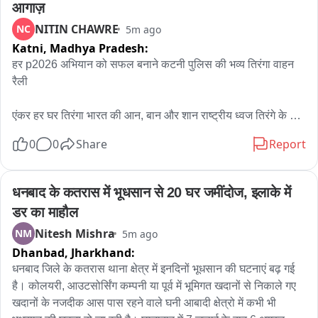
आगाज़
NITIN CHAWRE
NC
5m ago
Katni,
Madhya Pradesh:
हर p2026 अभियान को सफल बनाने कटनी पुलिस की भव्य तिरंगा वाहन 
रैली

एंकर हर घर तिरंगा भारत की आन, बान और शान राष्ट्रीय ध्वज तिरंगे के 
प्रति सम्मान, राष्ट्रभक्ति एवं राष्ट्रीय एकता की भावना को जन-जन तक 
0
0
Share
Report
पहुंचाने के उद्देश्य से 'हर घर तिरंगा-2026' अभियान

का आगाज  एक विशाल  तिरंगा वाहन रैली के साथ हुआ इस रैली का नेतृत्व 
पुलिस अधीक्षक ने स्वय मोटरसाइकिल चलाकर किया। 

धनबाद के कतरास में भूधसान से 20 घर जमींदोज, इलाके में 
डर का माहौल
वी ओ 1 रैली में पुलिस बल के साथ-साथ विभिन्न विद्यालयों के छात्र-
Nitesh Mishra
NM
5m ago
छात्राओं ने हाथों में तिरंगा लेकर उत्साहपूर्वक सहभागिता की। "भारत माता 
Dhanbad,
Jharkhand:
की जय", "वंदे मातरम्" एवं "हर घर तिरंगा" के गगनभेदी नारों से पूरा वातावरण 
राष्ट्रभक्ति से भरा हुआ था...रैली मुख्य मार्गो से होते हुई गुजरी...रैली के 
धनबाद जिले के कतरास थाना क्षेत्र में इनदिनों भूधसान की घटनाएं बढ़ गई 
दौरान शहर के प्रमुख चौराहों एवं मार्गों पर स्थानीय नागरिकों, व्यापारियों, 
है। कोलयरी, आउटसोर्सिंग कम्पनी या पूर्व में भूमिगत खदानों से निकाले गए 
सामाजिक संगठनों एवं गणमान्य नागरिकों द्वारा पुलिस वाहन रैली का पुष्पवर्षा 
खदानों के नजदीक आस पास रहने वाले घनी आबादी क्षेत्रो में कभी भी 