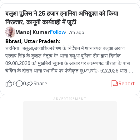
भी होगी इसके अलावा मंदिर के ठीक बाहर एक अस्थाई थाना भी बनाया गया 
है। सुरक्षा के लिए लिहाज से तमाम अधिकारी लगातार भ्रमणशील है और 
बलुआ पुलिस ने 25 हजार इनामिया अभियुक्त को किया 
निगाह बनाए हुए हैं।
गिरफ़्तार, कानूनी कार्यवाही में जुटी
Manoj Kumar
7m ago
Follow
Bbrasi,
Uttar Pradesh:
चहनिया।बलुआ,उच्चाधिकारीगण के निर्देशन में थानाध्यक्ष बलुआ अरूण 
प्रताप सिंह के कुशल नेतृत्व में* थाना बलुआ पुलिस टीम द्वारा दिनांक 
09.08.2026 को मुखबिरी सूचना के आधार पर लक्ष्मणगढ चौराहा के पास 
चेकिंग के दौरान थाना स्थानीय पर पंजीकृत मु0अ0सं0- 62/2026 धारा 
3/5ए/5बी/8 गोवध अधि0 व 11 पशु क्रूरता अधि0 से सम्बन्धित वांछित व 
0
0
Share
Report
25000/- रूपये के इनामियां अभियुक्त राहुल यादव पुत्र श्याम बिहारी यादव 
निवासी ग्राम नादी थाना बलुआ जनपद चन्दौली को गिरफ्तार कर आवश्यक 
ADVERTISEMENT
विधिक कार्यवाही प्रचलित है।

पूछताछ के दौरान अभियुक्त द्वारा बताया गया कि दिनांक 15.03.2026 को मैं 
व मेरे साथी सादिक अंसारी पुत्र सेराज अंसारी नि0ग्राम निधौरा थाना बलुआ 
जनपद चन्दौली व सार्जन शाह पुत्र अनवर शाह नि0ग्राम निधौरा थाना 
बलुआ जनपद चन्दौली जो पिकअप वाहन संख्या UP67BT4169 से गोवंश 