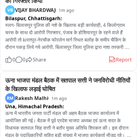
को गिरफ्तार किया
की जरूरत है।  ताकि वोट बैंक में पिछड़े अकालीदल को फिर से मजबूत 
VIJAY BHARDWAJ
VB
1m ago
किया जा सके । इसकी अध्यक्षता शिरोमणि अकालीदल ट्रांसपोर्ट विंग के 
Bilaspur,
Chhattisgarh:
पंजाब अध्यक्ष परमजीत सिंह वैरड़ द्वारा की जा रही है ।
स्लग- बिलासपुर पुलिस की नशे के खिलाफ बड़ी कार्यवाही, 4 किलोग्राम 
चरस के साथ दो आरोपी गिरफ्तार, पंजाब के होशियारपुर के रहने वाले हैं 
आरोपी तो kiरतपुर-नेरचौक फोरलेन मार्ग स्थित बलोह के समीप चैकिंग के 
दौरान पकड़ लिये गये आरोपी. बिलासपुर जिला पुलिस द्वारा नशा तस्करी के 
विरुद्ध चलाए जा रहे अभियान में एक बड़ी कामयाबी तब हाथ लगी जब 
0
0
Share
Report
एसडीटी बिलासपुर की टीम ने 4 किलोग्राम चरस के साथ पंजाब के दो 
आरोपियों को गिरफ्तार करने में सफल रही। प्राप्त जानकारी के अनुसार 
स्पेशल डिटेक्शन टीम (SDT) बिलासपुर द्वारा कीरतपुर-नेरचौक फोरलेन 
ऊना भाजपा मंडल बैठक में सतपाल सत्ती ने जनविरोधी नीतियों 
मार्ग पर बलोह के समीप मलयावार लिंक रोड पर चैकिंग के दौरान 
के खिलाफ लड़ाई घोषित
PB07AC-2688 वाहन की जांच की गई तो 4 किलोग्राम चरस बरामद 
Rakesh Malhi
RM
1m ago
हुई। वाहन में दो लोग सवार थे जिनकी पहचान 22 वर्षीय रवि कुमार निवासी 
Una,
Himachal Pradesh:
शक्तिनगर, धोबीघाट, जिला होशियारपुर, पंजाब तथा 28 वर्षीय सुखबीर 
निवासी कणक मंडी, वार्ड सं. 024, गढ़ी गेट, जिला होशियारपुर, पंजाब के 
ऊना में भारतीय जनता पार्टी मंडल की अहम बैठक भाजपा कार्यालय में 
रूप में हुई है। दोनों आरोपियों के खिलाफ ND&PS Act U/S 20, 29 के 
आयोजित की गई। बैठक में पूर्व प्रदेश भाजपा अध्यक्ष एवं ऊना सदर के 
तहत मामला दर्जकर आगामी कार्यवाही अमल में लाई जा रही है।
विधायक सतपाल सिंह सत्ती ने बतौर मुख्य अतिथि शिरकत की। इस दौरान 
मंडल के पदाधिकारियों सहित बड़ी संख्या में भाजपा कार्यकर्ता मौजूद रहे। 