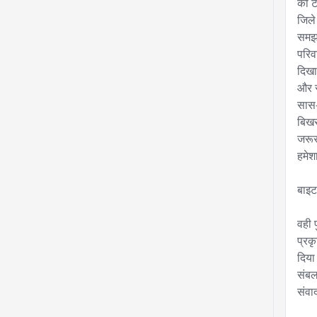
की ट
जिले
समझद
परिव
दिखा
और स
सास-
बिखर
जरूर
हमेशा
बाइट,
वही 
प्रक
दिया
संबल 
संवाद