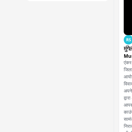
RS
मुं
Mu
एंकर
जिला
आयोज
विवा
अपने
द्वार
आपसी
काउं
सामं
निरा