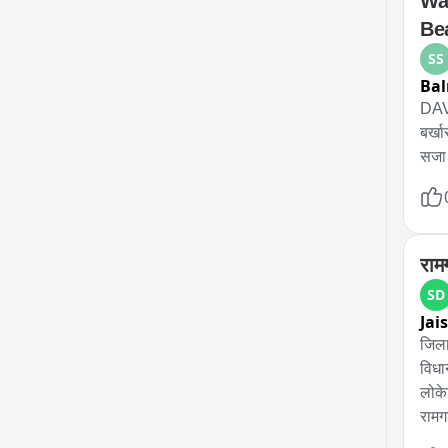
Wa
Be
SS
Ba
DAV 
बर्ख
सजा 
राम
SD
Jai
जिला
विधा
लोके
रामगढ
केबिन