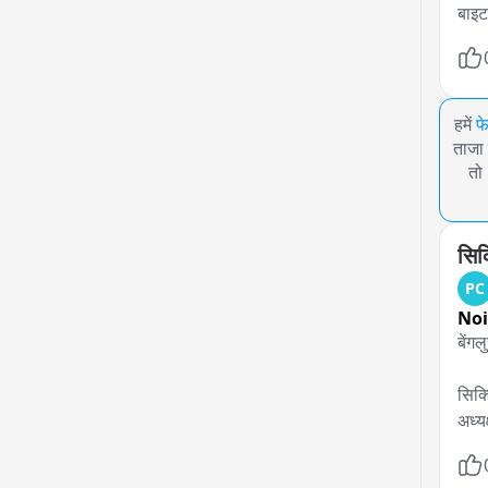
बाइट
हमें
फ
ताजा 
तो
सिक्
PC
No
बेंगलु
सिक्क
अध्यक
बेंग
सीएम