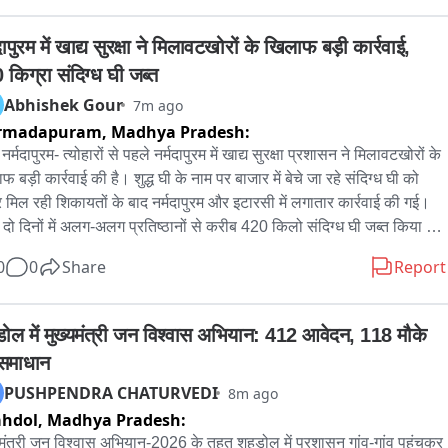
गंगटोक में ऑफिस खोलना हमारे लिए गर्व की बात-पेड़ीवाल 

 भजनलाल शर्मा प्रवासियों की दिल खोलकर कर रहे हैं मदद -

दापुरम में खाद्य सुरक्षा ने मिलावटखोरों के खिलाफ बड़ी कार्रवाई, 
ीवाल
 किग्रा संदिग्ध घी जब्त
Abhishek Gour
7m ago
rmadapuram,
Madhya Pradesh:
नर्मदापुरम- त्योहारों से पहले नर्मदापुरम में खाद्य सुरक्षा प्रशासन ने मिलावटखोरों के 
 बड़ी कार्रवाई की है। शुद्ध घी के नाम पर बाजार में बेचे जा रहे संदिग्ध घी को 
 मिल रही शिकायतों के बाद नर्मदापुरम और इटारसी में लगातार कार्रवाई की गई। 
दो दिनों में अलग-अलग प्रतिष्ठानों से करीब 420 किलो संदिग्ध घी जब्त किया 
है। कार्रवाई के बाद मिलावट का कारोबार करने वालों में हड़कंप मचा हुआ है।

0
0
Share
Report
य सुरक्षा विभाग को घी में मिलावट कर उसे शुद्ध बताकर बेचने की शिकायतें मिल रही 
इसके बाद नियंत्रक खाद्य एवं औषधि प्रशासन के निर्देश पर दूध एवं दुग्ध उत्पादों के 
ोल में मुख्यमंत्री जन विश्वास अभियान: 412 आवेदन, 118 मौके 
फ विशेष अभियान शुरू किया गया। इसी अभियान के तहत खाद्य सुरक्षा 
समाधान
ारियों ने नर्मदापुरम स्थित शिवम इंटरप्राइज का औचक निरीक्षण किया। निरीक्षण 
PUSHPENDRA CHATURVEDI
8m ago
ौरान संदिग्ध घी के 5 नमूने जांच के लिए लिए गए। घी की गुणवत्ता पर संदेह होने पर 
ahdol,
Madhya Pradesh:
त में करीब 160 किलो घी जब्त किया गया। वहीं इटारसी स्थित गोविंदा स्टोर से 
 और मधुसूदन घी के नमूने भी लिए गए हैं। विभाग द्वारा सभी नमूनों को जांच के लिए 
यमंत्री जन विश्वास अभियान-2026 के तहत शहडोल में प्रशासन गांव-गांव पहुंचकर 