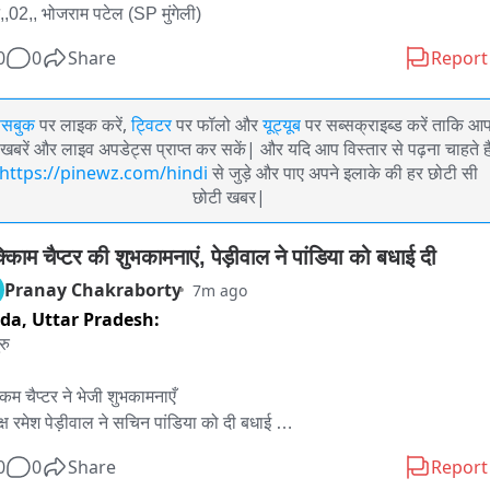
,,02,, भोजराम पटेल (SP मुंगेली)
0
0
Share
Report
ेसबुक
पर लाइक करें,
ट्विटर
पर फॉलो और
यूट्यूब
पर सब्सक्राइब्ड करें ताकि आ
खबरें और लाइव अपडेट्स प्राप्त कर सकें| और यदि आप विस्तार से पढ़ना चाहते है
https://pinewz.com/hindi
से जुड़े और पाए अपने इलाके की हर छोटी सी
छोटी खबर|
कािम चैप्टर की शुभकामनाएं, पेड़ीवाल ने पांडिया को बधाई दी
Pranay Chakraborty
7m ago
ida,
Uttar Pradesh:
रु 

िम चैप्टर ने भेजी शुभकामनाएँ 

्ष रमेश पेड़ीवाल ने सचिन पांडिया को दी बधाई 

लूरु के भव्य आयोजन की दी शुभकामनाएं 

0
0
Share
Report
 भजनलाल शर्मा का पेड़ीवाल ने जताया आभार 
