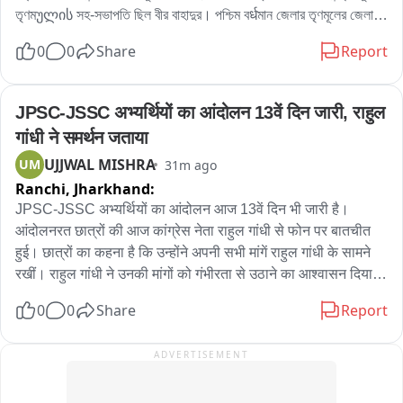
পরিস্থিতি চললেও কোনও কার্যকর পদক্ষেপ নেওয়া হয়নি। তাঁর দাবি, নির্মাণস্থলে বড় 
তৃণমულის সহ-সভাপতি ছিল বীর বাহাদুর। পশ্চিম বर्धমান জেলার তৃণমূলের জেলা 
বড় কাঠের বোর্ড ও পেরেক ছড়িয়ে থাকায় শিশু-সহ পথচলতি মানুষের আহত হওয়ার 
সভাপতিপত্তি তথা পাণ্ডবেশ্বরের তৃণমূল প্রার্থী নরেন্দ্রনাথ চক্রবর্তীর খাস লোক 
0
0
Share
Report
আশঙ্কা রয়েছে। নিত্যদিন ছোটখাটো দুর্ঘটনাও ঘটছে। 그는 অভিযোগ করেন, 
বলেও পরিচিত ছিল এই বীর বাহাদুর। এলাকায় সন্ত্রাস তোলাবাজি সহ একাধিক 
অতীতে প্রভাবশালীদের মদতে এই ধরনের অনিয়ম চলেছে। বর্তমান প্রশাসনের কাছে 
অভিযোগে গ্রেফতার এই বীর বাহাদুর。
দ্রুত ব্যবস্থা নিয়ে রাস্তা দখলমুক্ত ও নিরাপদ করার আবেদন জানান তিনি。

JPSC-JSSC अभ्यर्थियों का आंदोलन 13वें दिन जारी, राहुल 
বিজেপির দাবি, রাস্তা থেকে অবিলম্বে নির্মাণসামগ্রী সরিয়ে স্বাভাবিক যান চলাচল 
गांधी ने समर्थन जताया
নিশ্চিত করতে হবে এবং ভবিষ্যতে যাতে জনসাধারণের ভোগান্তি না হয়, সে বিষয়ে 
UJJWAL MISHRA
UM
31m ago
প্রশাসনকে কড়া নজরদারি করতে হবে。

Ranchi,
Jharkhand:
সম্প্রতি পুর নগরোন্নয় দপ্তররে মন্ত্রী অগ্নিমিত্রা পাল দিয়েছেন নির্মান সামগ্রি 
JPSC-JSSC अभ्यर्थियों का आंदोलन आज 13वें दिन भी जारी है। 
রাস্তায় ফেলে রাখলে ব্যবস্থা নেওয়া হবে।
आंदोलनरत छात्रों की आज कांग्रेस नेता राहुल गांधी से फोन पर बातचीत 
हुई। छात्रों का कहना है कि उन्होंने अपनी सभी मांगें राहुल गांधी के सामने 
रखीं। राहुल गांधी ने उनकी मांगों को गंभीरता से उठाने का आश्वासन दिया है 
कि सरकार से बात करेंगे  और आंदोलन को अपना समर्थन भी जताया है।

0
0
Share
Report
वहीं, छात्रों ने बताया कि कल उनकी सरकार के प्रतिनिधियों के साथ बात  
ADVERTISEMENT
हो सकती हैं। छात्रों का कहना है कि यदि बैठक में उनकी सभी प्रमुख मांगें 
स्वीकार कर ली जाती हैं, तो आंदोलन कल ही समाप्त कर दिया जाएगा। 