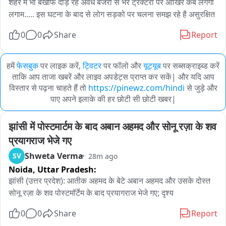
शहर में भी बेखौफ दौड़ रहे अवैध बजरी से भरे ट्रैक्टरो पर आखिर कब लगेगी 
लगाम..... इस घटना के बाद से लोग सड़को पर चलना समझ रहे है असुरक्षित 
0
0
Share
Report
हमें
फेसबुक
पर लाइक करें,
ट्विटर
पर फॉलो और
यूट्यूब
पर सब्सक्राइब्ड करें
ताकि आप ताजा खबरें और लाइव अपडेट्स प्राप्त कर सकें| और यदि आप
विस्तार से पढ़ना चाहते हैं तो
https://pinewz.com/hindi
से जुड़े और
पाए अपने इलाके की हर छोटी सी छोटी खबर|
झांसी में पोस्टमार्टम के बाद अबान अहमद और सोनू रज़ा के शव 
प्रयागराज भेजे गए
Shweta Verma
SV
28m ago
Noida,
Uttar Pradesh:
झांसी (उत्तर प्रदेश): आतीक अहमद के बेटे अबान अहमद और उसके दोस्त 
सोनू रज़ा के शव पोस्टमॉर्टेम के बाद प्रयागराज भेजे गए; दृश्य
0
0
Share
Report