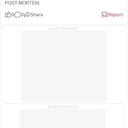
POST-MORTEM.
ग्रामीणों का आरोप है कि अब आईटीआई को उमरियापान क्षेत्र में स्थापित 
0
0
Share
Report
करने की तैयारी की जा रही है, जिसका वे विरोध कर रहे हैं. उनका कहना है 
कि इससे आदिवासी और गरीब परिवारों के बच्चों की पढ़ाई प्रभावित होगी.

ADVERTISEMENT
एसडीएम के माध्यम से शासन को भेजे गए ज्ञापन में मांग की गई है कि वर्ष 
2016 की घोषणा के अनुसार ढीमरखेड़ा में ही आईटीआई का स्थायी भवन 
बनाया जाए, तब तक शासकीय महाविद्यालय पौड़ी के खाली कमरों में कक्षाएं 
शुरू की जाएं और पूरे प्रोजेक्ट के लिए समयसीमा तय की जाए.

कार्यकर्ताओं ने चेतावनी दी है कि यदि जल्द निर्णय नहीं लिया गया, तो वे 
संवैधानिक दायरे में रहकर बड़ा जन-आंदोलन करेंगे.

फिलहाल इस पूरे घटनाक्रम का वीडियो सोशल मीडिया पर वायरल हो रहा है 
और क्षेत्र में राजनैतिक चर्चा का विषय बना हुआ है.
ADVERTISEMENT