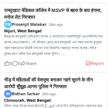
रामपुरहाट मेडिकल कॉलेज में MSVP से बहस के बाद हंगामा, 
मनोज लेट गिरफ्तार
Prosenjit Malakar
PM
28m ago
Nijuri,
West Bengal:
বীরভূমের রামপুরহাট মেডিক্যাল কলেজ ও হাসপাতালে অ্যাসিস্ট্যান্ট এমএসভিপির সঙ্গে 
বচসার জেরে চাঞ্চল্য। এই ঘটনাকে কেন্দ্র করে রামপুরহাট এক নম্বর ব্লকের কুসুম্বা 
গ্রাম পঞ্চায়েতের বিরোধী দলনেতা তথা বিজেপির পঞ্চায়েত সদস্য মনোজ লেটকে 
বুধবার রাতে আটক করে রামপুরহাট থানার পুলিশ। 

এই ঘটনার প্রতিবাদে বৃহস্পতিবার বেলা বারোটা নাগাদ রামপুরহাট থানায় জমায়েত হন 
0
0
Share
Report
বিজেপির একাধিক নেতৃত্ব ও কর্মীরা। তাঁরা মনোজ লেটকে কোন অভিযোগে আটক 
করা হয়েছে, সেই বিষয়ে পুলিশের কাছে জানতে চান। কিছুক্ষণ থানায় আলোচনা চলার 
পর পরিস্থিতি স্বাভাবিক হয়।পরে প্রয়োজনীয় প্রক্রিয়া সম্পন্ন করে এদিন সকালে 
भीड़ में महिलाओं की वेशभूषा बनाकर गहने चुराने के तीन 
বিজেপির বিরোধী দলনেতা মনোজ লেটকে ছেড়ে দেয় রামপুরহাট থানার পুলিশ।
आरोपी चुँचुड़ा-आगरा पुलिस ने गिरफ्तार
Bidhan Sarkar
BS
29m ago
Chinsurah,
West Bengal:
মহিলা সেজে ভিরের মধ্যে ছিনতাই,চুঁچুড়া থেকে তিন অভিযুক্তকে গ্রেফতার করে 