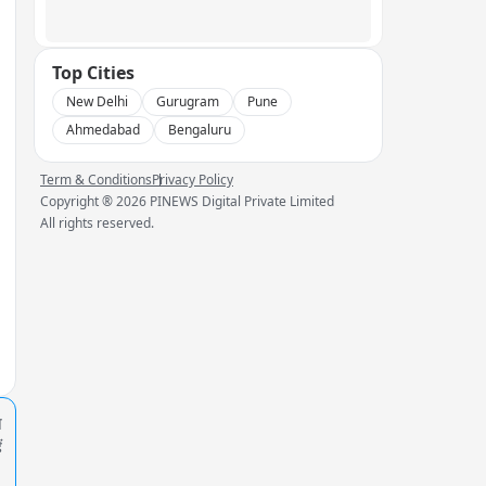
Top Cities
New Delhi
Gurugram
Pune
Ahmedabad
Bengaluru
Term & Conditions
Privacy Policy
Copyright ®
2026
PINEWS Digital Private Limited
All rights reserved.
प
ं