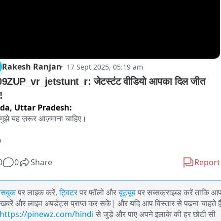
Rakesh Ranjan
17 Sept 2025, 05:19 am
9ZUP_vr_jetstunt_r: जेटस्टंट वीडियो आपका दिल जीत 
!
ida,
Uttar Pradesh:
 मुझे यह ज़रूर आज़माना चाहिए।

?
0
0
Share
Report
ेसबुक
पर लाइक करें,
ट्विटर
पर फॉलो और
यूट्यूब
पर सब्सक्राइब्ड करें ताकि आ
खबरें और लाइव अपडेट्स प्राप्त कर सकें| और यदि आप विस्तार से पढ़ना चाहते है
https://pinewz.com/hindi
से जुड़े और पाए अपने इलाके की हर छोटी सी