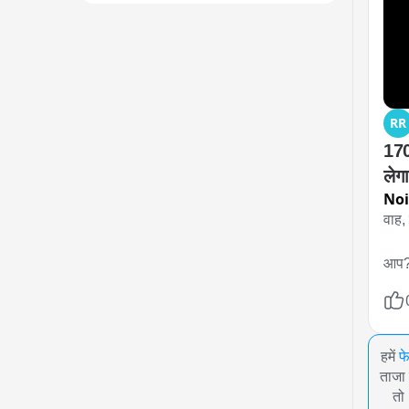
RR
170
लेगा
No
वाह,
आप
हमें
फ
ताजा 
तो