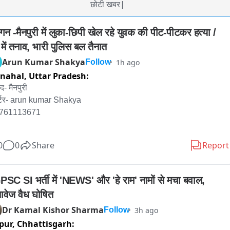
छोटी खबर|
गन -मैनपुरी में लुका-छिपी खेल रहे युवक की पीट-पीटकर हत्या / 
 में तनाव, भारी पुलिस बल तैनात
Arun Kumar Shakya
1h ago
Follow
nahal,
Uttar Pradesh:
- मैनपुरी

र्टर- arun kumar Shakya 

9761113671

0
0
Share
Report
न -मैनपुरी में लुका-छिपी खेल रहे युवक की पीट-पीटकर हत्या / गांव में तनाव, भारी 
स बल तैनात 

SC SI भर्ती में 'NEWS' और 'हे राम' नामों से मचा बवाल, 
तावेज वैध घोषित
-मैनपुरी से सनसनीखेज खबर सामने आई है जहां सिर्फ एक मजाक... एक खेल... एक 
Dr Kamal Kishor Sharma
3h ago
Follow
 की जान ले गया। घिरोर थाना क्षेत्र के कोसमा हिनूद गांव में नकाब पहनकर अपने 
pur,
Chhattisgarh:
े भाई के साथ लुका-छिपी खेल रहे 20 साल के युवक को गांव के ही कुछ लोगों ने 