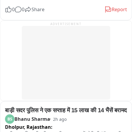
বুঝতে পেরে হাসি-ঠাট্টায় মেতে ওঠেন অনেকেই।

अनुसार मेरिट और बोनस के आधार पर देने की मांग 2013, 2018 और 
0
0
Share
Report
হেলমেট ছাড়া বাইক চালাতে দেখলেই সেই বাইক আরোহীর দিকে ছুটে যাচ্ছেন 
2023 की भर्ती प्रक्रिया की तर्ज पर भर्ती की मांग भर्ती नियमों में बदलाव नहीं 
যমরাজ। সামনে দাঁড়িয়ে প্রশ্ন করছেন, “হেলমেট পরে আসোনি কেন? জানো আমি 
करने की मांग को लेकर प्रदर्शन लंबे समय से एसएमएस मेडिकल कॉलेज के 
ADVERTISEMENT
যমরাজ? যে কোনও মুহূর্তে তোমার বাড়িতে পৌঁছে যেতে পারি!” এরপরই শুরু হচ্ছে 
बाहर संविदा कर्मी कर रहे विरोध
‘হিসেব-নিকেশ’। যমরাজের নির্দেশে চিত্রগুপ্ত খাতা খুলে জানতে চাইছেন গাড়ির 
কাগজপত্র ও প্রয়োজনীয় নথি সম্পর্কে। কোথাও নথিপত্রের ঘাটতি ধরা পড়লে 
চিত্রগুপ্তের কণ্ঠে বিস্ময়“যমরাজ, এ তো অবাক কাণ্ড! গাড়ির লাইসেন্স নেই, 
প্রয়োজনীয় নথিপত্রও নেই, হেলমেট নেই!” নাটকীয় এই পরিবেশের মধ্যেই বাইক ও 
চারচাকার চালকদের দেওয়া হচ্ছে গুরুত্বপূর্ণ বার্তা। বাইক আরোহীদের হেলমেট পরার 
অঙ্গীকার করানো হচ্ছে। একইসঙ্গে চারচাকার চালকদের সিটবেল্ট ব্যবহার এবং সমস্ত 
ট্রাফিক আইন মেনে চলার জন্য সচেতন করা হচ্ছে। ট্রাফিক পুলিশের এই অভিনব 
উদ্যোগ দেখতে তেমাথানি বাজার এলাকায় ভিড় জমে যায়। 많은 ব্যক্তি মোবাইল 
ফোনে গোটা সচেতনতা কর্মসূচির ভিডিও ও ছবি তুলে রাখেন। কারও মুখে হাসি, কেউ 
আবার হাততালি দিয়ে ট্রাফিক পুলিশের উদ্যোগকে স্বাগত জানান। সাধারণ মানুষের 
একাংশের মতে, শুধুমাত্র আইন প্রয়োগ বা জরিমানার মাধ্যমে নয়, এমন অভিনব ও 
बाड़ी सदर पुलिस ने एक सप्ताह में 15 लाख की 14 भैंसें बरामद
নাটকীয় পদ্ধতিতে সচেতনতার বার্তা মানুষের কাছে পৌঁছে দিলে তার প্রভাব আরও 
বেশি হতে পারে। পথ নিরাপত্তা সপ্তাহে সবং ও পিংলা পুলিশের এই উদ্যোগ যেন 
Bhanu Sharma
BS
2h ago
হাসির আড়ালে একটি কঠিন বার্তাই দিয়ে গেল হেলমেট ও সিটবেল্ট এড়িয়ে চলা মানেই 
Dholpur,
Rajasthan:
নিজের জীবনকে ঝুঁкির মুখে ঠেলে দেওয়া। তাই রাস্তায় বেরোনোর আগে নিয়ম 