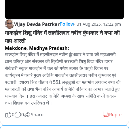
Vijay Devda Patrkar
31 Aug 2025, 12:22 pm
Follow
माकड़ोन शिशु मंदिर में तहसीलदार नवीन कुंभकार ने बप्पा की 
महा आरती
Makdone,
Madhya Pradesh:
माकड़ौन शिशु मंदिर में तहसीलदार नवीन कुंभकार ने बप्पा की महाआरती

ज्ञान चरित्र और संस्कार की त्रिवेणी सरस्वती शिशु विद्या मंदिर हायर 
सेकेंडरी स्कूल माकड़ौन में चल रहे गणेश उत्सव के चतुर्थ दिवस पर 
कार्यक्रम में पधारे मुख्य अतिथि माकड़ौन तहसीलदार नवीन कुंभकार एवं 
पटवारी  दशरथ सिंह चौहान ने 551 लड्डुओं का महाभोग लगाकर बप्पा की 
महाआरती की तथा भैया बहिन आचार्य समिति परिवार का आभार जताते हुए  
धन्यवाद दिया। इस अवसर  समिति अध्यक्ष के साथ समिति करने सदस्य 
तथा शिक्षक गण उपस्थित थे।
0
0
Share
Report