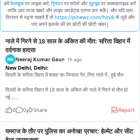
हमें
फेसबुक
पर लाइक करें,
ट्विटर
पर फॉलो और
यूट्यूब
पर सब्सक्राइब्ड करें
ताकि आप ताजा खबरें और लाइव अपडेट्स प्राप्त कर सकें| और यदि आप
विस्तार से पढ़ना चाहते हैं तो
https://pinewz.com/hindi
से जुड़े और
पाए अपने इलाके की हर छोटी सी छोटी खबर|
नाले में गिरने से 18 साल के अंकित की मौत: सरिता विहार में 
दर्दनाक हादसा
Neeraj Kumar Gaur
NK
1h ago
New Delhi,
Delhi:
दिल्ली के सरिता विहार में शख्स का फिसला पैर..गिरा नाले में.. हुई मौत

दिल्ली के सरिता विहार में 18 साल के अंकित की नाले में गिरने से मौत हो 
गई...

7 अगस्त की शाम को अंकित नोएडा से अपने घर भीम कॉलोनी अली विहार 
0
0
Share
Report
जा रहा था..तभी नाले की पुलिया को क्रोस करने के बाद.. पानी का फ्लो 
ज्यादा था..अंकित को लगा वो निकल जाएगा.. लेकिन उसका पैर फिसला और 
वो नाले में पानी के बहाव के साथ बह गया..
यमराज के तौर पर पुलिस का अनोखा प्रचार: हेल्मेट और सीट 