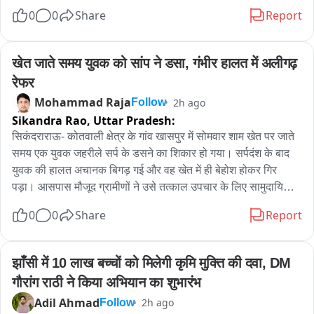
अनुसार मार्ग बाधित होने के कारण आने-जाने वाले लोगों को कई किलोमीटर 
सहयोग किया।
0
0
Share
Report
का अतिरिक्त चक्कर लगाना पड़ रहा है।

ग्रामीणों ने बताया कि बिजली पोल और हाईटेंशन तार सड़क पर गिरने से 
दुर्घटना की आशंका बनी हुई है। लोगों ने विद्युत विभाग से तत्काल तार और 
खेत जाते समय युवक को सांप ने डसा, गंभीर हालत में अलीगढ़ 
पोल हटवाकर मार्ग को सुचारु कराने की मांग की है।

रेफर
मामले में रामकोला विद्युत विभाग के जेई से फोन पर वार्ता की गई। जेई ने 
Mohammad Raja
2h ago
Follow
बताया कि घटना की सूचना अभी मिली है। विभागीय टीम को भेजकर जल्द ही 
Sikandra Rao,
Uttar Pradesh:
विद्युत पोल और तार को ठीक कराया जाएगा।
सिकंदराराऊ- कोतवाली क्षेत्र के गांव खासपुर में सोमवार शाम खेत पर जाते 
समय एक युवक जहरीले सर्प के डसने का शिकार हो गया। सर्पदंश के बाद 
युवक की हालत अचानक बिगड़ गई और वह खेत में ही बेहोश होकर गिर 
पड़ा। आसपास मौजूद ग्रामीणों ने उसे तत्काल उपचार के लिए सामुदायिक 
स्वास्थ्य केंद्र सिकंदराराऊ पहुंचाया, जहां प्राथमिक उपचार के बाद 
0
0
Share
Report
चिकित्सकों ने उसकी गंभीर स्थिति को देखते हुए अलीगढ़ मेडिकल कॉलेज 
रेफर कर दिया।

जानकारी के अनुसार गांव खासपुर निवासी हिमांशु पुत्र जगदीश सोमवार शाम 
झाँसी में 10 लाख बच्चों को मिलेगी कृमि मुक्ति की दवा, DM 
लगभग 5:30 बजे खेत की ओर जा रहा था। इसी दौरान रास्ते में एक जहरीले 
गौरांग राठी ने किया अभियान का शुभारंभ
सांप ने उसे काट लिया। शुरुआत में युवक ने इसे सामान्य समझा, लेकिन कुछ 
Adil Ahmad
2h ago
Follow
ही देर में उसकी तबीयत बिगड़ने लगी और वह अचेत होकर खेत में गिर पड़ा।
