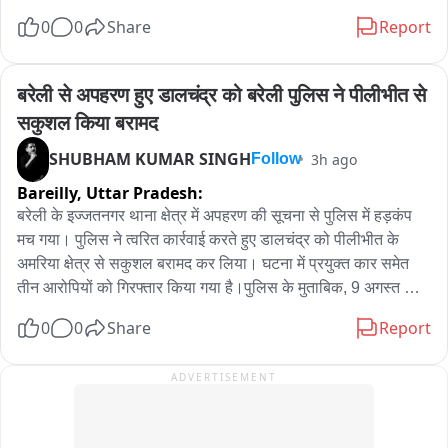
पंचायत छितौनी निवासी अजीत यादव (40) के रूप में हुई है। हादसे की 
0
0
Share
Report
सूचना मिलते ही पुलिस मौके पर पहुंची और घायलों को उपचार के लिए 
अस्पताल भेजा। पुलिस ने मृतक के शव को कब्जे में लेकर आवश्यक कार्रवाई 
शुरू कर दी है। घटना के बाद मौके पर अफरा-तफरी मच गई।
बरेली से अपहरण हुए डालचंद्र को बरेली पुलिस ने पीलीभीत से 
सकुशल किया बरामद
SHUBHAM KUMAR SINGH
3h ago
Follow
Bareilly,
Uttar Pradesh:
बरेली के इज्जतनगर थाना क्षेत्र में अपहरण की सूचना से पुलिस में हड़कंप 
मच गया। पुलिस ने त्वरित कार्रवाई करते हुए डालचंद्र को पीलीभीत के 
अमरिया क्षेत्र से सकुशल बरामद कर लिया। घटना में प्रयुक्त कार समेत 
तीन आरोपियों को गिरफ्तार किया गया है।पुलिस के मुताबिक, 9 अगस्त की 
रात करीब 8:30 बजे पीआरवी के माध्यम से सूचना मिली कि एक व्यक्ति 
0
0
Share
Report
डालचंद्र को चार पहिया वाहन से आए कुछ लोग मारपीट करते हुए जबरन 
अपने साथ ले गए हैं। प्रत्यक्षदर्शी गोवर्धन ने पुलिस को कार नंबर की 
ADVERTISEMENT
जानकारी दी।पुलिस ने वाहन की जानकारी जुटाकर सर्विलांस के माध्यम से 
लोकेशन ट्रेस की। लोकेशन पीलीभीत के अमरिया क्षेत्र में मिलने पर पुलिस 
टीम ने पीछा किया। पुलिस की सक्रियता देखकर आरोपी डालचंद्र को 