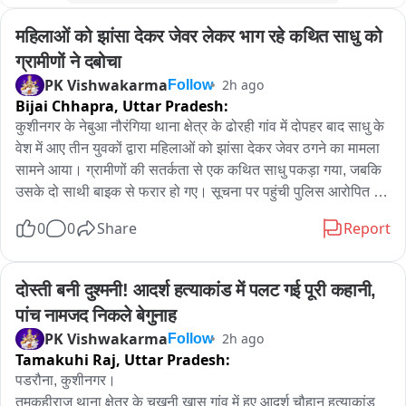
के बिना आधार संबंधी कार्य संचालित किए जा रहे हैं और लोगों से धन की 
महिलाओं को झांसा देकर जेवर लेकर भाग रहे कथित साधु को 
वसूली की जा रही है।

खंड विकास अधिकारी अखंड प्रताप सिंह ने बताया कि मामले की जानकारी 
ग्रामीणों ने दबोचा
नहीं थी। शिकायत मिलने पर पंचायत सचिव रवि सिंह को जांच के लिए भेजा 
PK Vishwakarma
2h ago
Follow
गया है। यदि अनियमितता और अवैध वसूली की पुष्टि होती है तो संबंधित 
Bijai Chhapra,
Uttar Pradesh:
लोगों के विरुद्ध नियमानुसार कार्रवाई की जाएगी।उधर सदर तहसीलदार 
कुशीनगर के नेबुआ नौरंगिया थाना क्षेत्र के ढोरही गांव में दोपहर बाद साधु के 
अभिषेक सिंह ने कहा कि आधार सेवाओं के नाम पर अवैध वसूली किसी भी 
वेश में आए तीन युवकों द्वारा महिलाओं को झांसा देकर जेवर ठगने का मामला 
कीमत पर बर्दाश्त नहीं की जाएगी। जांच में आरोप सही पाए जाने पर दोषियों 
सामने आया। ग्रामीणों की सतर्कता से एक कथित साधु पकड़ा गया, जबकि 
के खिलाफ कठोर कार्रवाई की जाएगी।
उसके दो साथी बाइक से फरार हो गए। सूचना पर पहुंची पुलिस आरोपित को 
हिरासत में लेकर पूछताछ कर रही है।

0
0
Share
Report
   ढोरही गांव निवासी चौथी कुशवाहा के घर दोपहर बाद बाइक से तीन युवक 
साधु के वेश में पहुंचे। उन्होंने स्वयं को हस्तरेखा देखने वाला बताकर घर की 
महिलाओं को बातों में उलझाया। इसके बाद महिलाओं से चावल मंगवाकर 
दोस्ती बनी दुश्मनी! आदर्श हत्याकांड में पलट गई पूरी कहानी, 
उसमें सोने का मंगलसूत्र रखने को कहा। इसी दौरान आरोपित जेवर लेकर 
पांच नामजद निकले बेगुनाह
भागने लगे।महिलाओं के शोर मचाने पर आसपास के ग्रामीण मौके पर पहुंच 
PK Vishwakarma
2h ago
Follow
गए। दो युवक बाइक से फरार होने में सफल रहे, जबकि एक को ग्रामीणों ने 
Tamakuhi Raj,
Uttar Pradesh:
दौड़ाकर पकड़ लिया और कमरे मे बंद कर दिया। पूछताछ में उसने अपना पता 
पडरौना, कुशीनगर।

त्रिलोकपुर बताया। सूचना पर पहुंचे पुलिसकर्मी सत्येंद्र चौहान और 
तमकुहीराज थाना क्षेत्र के चखनी खास गांव में हुए आदर्श चौहान हत्याकांड 