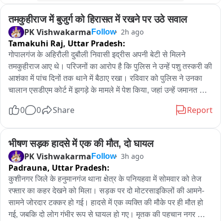
तमकुहीराज में बुजुर्ग को हिरासत में रखने पर उठे सवाल
PK Vishwakarma
2h ago
Follow
Tamakuhi Raj,
Uttar Pradesh:
गोपालगंज के अहिरौली दुबौली निवासी इद्रीस अपनी बेटी से मिलने 
तमकुहीराज आए थे। परिजनों का आरोप है कि पुलिस ने उन्हें पशु तस्करी की 
आशंका में पांच दिनों तक थाने में बैठाए रखा। रविवार को पुलिस ने उनका 
चालान एसडीएम कोर्ट में झगड़े के मामले में पेश किया, जहां उन्हें जमानत मिल 
गई। आरोप है कि जमानत के बाद भी उन्हें देर रात करीब 11 बजे तक 
0
0
Share
Report
तहसील में बैठाए रखा गया और इसके बाद रिहाई हुई। परिजनों के अनुसार, 
पुलिस की कार्रवाई को लेकर एसडीएम कुणाल गौरव ने नाराजगी जताई और 
संबंधित वीडियो मंगवाकर मामले की जानकारी ली। इस मामले में यह सवाल 
भीषण सड़क हादसे में एक की मौत, दो घायल
उठ रहा है कि यदि पशु तस्करी का आरोप था तो संबंधित धाराओं में कार्रवाई 
PK Vishwakarma
3h ago
Follow
क्यों नहीं की गई और यदि मामला केवल झगड़े का था तो पांच दिन तक 
Padrauna,
Uttar Pradesh:
हिरासत में रखने का आधार क्या था। रकम मांगने की चर्चा भी है, हालांकि 
कुशीनगर जिले के हनुमानगंज थाना क्षेत्र के पनियहवा में सोमवार को तेज 
इसकी स्वतंत्र पुष्टि नहीं हुई है।
रफ्तार का कहर देखने को मिला। सड़क पर दो मोटरसाइकिलों की आमने-
सामने जोरदार टक्कर हो गई। हादसे में एक व्यक्ति की मौके पर ही मौत हो 
गई, जबकि दो लोग गंभीर रूप से घायल हो गए। मृतक की पहचान नगर 