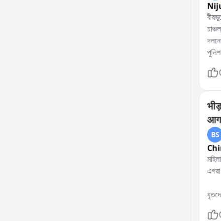
Nij
বীরভূ
চাঞ্চ
দলনেত
পুলিশ
এই ঘট
একাধ
পুলিশ
প্রয়
भीड़
দেয় 
आगर
BS
Chi
মহিলা সেজে ভ
এগরা 
ধৃতদে
ধৃতদে