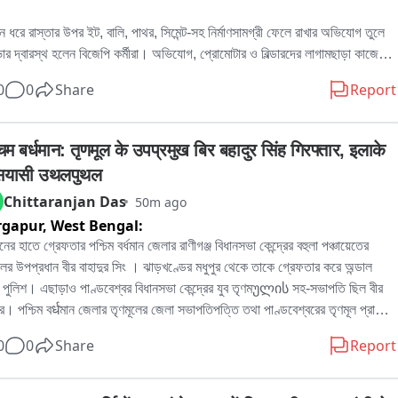
দিন ধরে রাস্তার উপর ইট, বালি, পাথর, সিমেন্ট-সহ নির্মাণসামগ্রী ফেলে রাখার অভিযোগ তুলে 
ার দ্বারস্থ হলেন বিজেপি কর্মীরা। অভিযোগ, প্রোমোটার ও বিল্ডারদের লাগামছাড়া কাজের 
সাধারণ মানুষের যাতায়াত মারাত্মকভাবে ব্যাহত হচ্ছে, বাড়ছে দুর্ঘটনার আশঙ্কাও। বিষয়টি 
0
0
Share
Report
 পুরসভায় লিখিত অভিযোগ জমা দেওয়ার পাশাপাশি প্রশাসনের হস্তক্ষেপের দাবি জানিয়েছেন 
。

র বিজেপি কর্মী রোহিত দে জানান, এলাকাবাসীর অভিযোগের ভিত্তিতেই তাঁরা পুরসভায় 
िम बर्धमान: तृणमूल के उपप्रमुख बिर बहादुर सिंह गिरफ्तार, इलाके 
কলিপি জমা দিয়েছেন। তাঁর দাবি, নির্মাণসামগ্রী মাসের পর মাস রাস্তার উপর পড়ে থাকায় 
 सियासी उथलपुथल
া কার্যত সরু হয়ে গিয়েছে। বর্ষাকালে বালি ও অন্যান্য সামগ্রী নিকাশি ব্যবস্থা আটকে 
Chittaranjan Das
50m ago
ে, ফলে জল জমার সমস্যাও বাড়ছে। রাতের অন্ধকারে ভারী ডাম্পার ও লরিতে মালপত্র 
rgapur,
West Bengal:
নোর ফলে রাস্তারও ক্ষতি হচ্ছে বলে অভিযোগ করেন তিনি। প্রশাসনের তরফে প্রয়োজনীয় 
্থা নেওয়ার দাবি জানিয়ে তিনি বলেন, আইনি পথেই এই সমস্যার সমাধান চান তাঁরা。

নের হাতে গ্রেফতার পশ্চিম বর্ধমান জেলার রাণীগঞ্জ বিধানসভা কেন্দ্রের বহুলা পঞ্চায়েতের 
িকে আর এক বিজেপি কর্মী অভিজিৎ বিশ্বাসের অভিযোগ, দীর্ঘদিন ধরে এই পরিস্থিতি 
লের উপপ্রধান বীর বাহাদুর সিং । ঝাড়খণ্ডের মধুপুর থেকে তাকে গ্রেফতার করে অন্ডাল 
 কোনও কার্যকর পদক্ষেপ নেওয়া হয়নি। তাঁর দাবি, নির্মাণস্থলে বড় বড় কাঠের বোর্ড ও 
 পুলিশ। এছাড়াও পাণ্ডবেশ্বর বিধানসভা কেন্দ্রের যুব তৃণমულის সহ-সভাপতি ছিল বীর 
 ছড়িয়ে থাকায় শিশু-সহ পথচলতি মানুষের আহত হওয়ার আশঙ্কা রয়েছে। নিত্যদিন 
ুর। পশ্চিম বर्धমান জেলার তৃণমূলের জেলা সভাপতিপত্তি তথা পাণ্ডবেশ্বরের তৃণমূল প্রার্থী 
াটো দুর্ঘটনাও ঘটছে। 그는 অভিযোগ করেন, অতীতে প্রভাবশালীদের মদতে এই ধরনের 
দ্রনাথ চক্রবর্তীর খাস লোক বলেও পরিচিত ছিল এই বীর বাহাদুর। এলাকায় সন্ত্রাস তোলাবাজি 
0
0
Share
Report
ম চলেছে। বর্তমান প্রশাসনের কাছে দ্রুত ব্যবস্থা নিয়ে রাস্তা দখলমুক্ত ও নিরাপদ করার 
কাধিক অভিযোগে গ্রেফতার এই বীর বাহাদুর。
ন জানান তিনি。

ির দাবি, রাস্তা থেকে অবিলম্বে নির্মাণসামগ্রী সরিয়ে স্বাভাবিক যান চলাচল নিশ্চিত করতে 