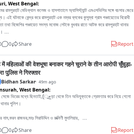
uri,
West Bengal:
মের রামপুরহাট মেডিক্যাল কলেজ ও হাসপাতালে অ্যাসিস্ট্যান্ট এমএসভিপির সঙ্গে বচসার জেরে 
ল্য। এই ঘটনাকে কেন্দ্র করে রামপুরহাট এক নম্বর ব্লকের কুসুম্বা গ্রাম পঞ্চায়েতের বিরোধী 
া তথা বিজেপির পঞ্চায়েত সদস্য মনোজ লেটকে বুধবার রাতে আটক করে রামপুরহাট থানার 
। 

নার প্রতিবাদে বৃহস্পতিবার বেলা বারোটা নাগাদ রামপুরহাট থানায় জমায়েত হন বিজেপির 
0
0
Share
Report
িক নেতৃত্ব ও কর্মীরা। তাঁরা মনোজ লেটকে কোন অভিযোগে আটক করা হয়েছে, সেই বিষয়ে 
ের কাছে জানতে চান। কিছুক্ষণ থানায় আলোচনা চলার পর পরিস্থিতি স্বাভাবিক হয়।পরে 
োজনীয় প্রক্রিয়া সম্পন্ন করে এদিন সকালে বিজেপির বিরোধী দলনেতা মনোজ লেটকে ছেড়ে 
 में महिलाओं की वेशभूषा बनाकर गहने चुराने के तीन आरोपी चुँचुड़ा-
রামপুরহাট থানার পুলিশ।
ा पुलिस ने गिरफ्तार
Bidhan Sarkar
49m ago
nsurah,
West Bengal:
িরের মধ্যে ছিনতাই,চুঁچুড়া থেকে তিন অভিযুক্তকে গ্রেফতার করে নিয়ে গেলো 
থানার পুলিশ।

র নাম,করন রাজভর,মহঃ সিরাউদ্দিন ও রুক্মিণী মুদালিয়ার。

র বাড়ি হুগলির চুঁচুড়া থানার নলডাঙা,ব্যান্ডেল লিচুবাগান ও আমবাগান এলাকায়。

0
0
Share
Report