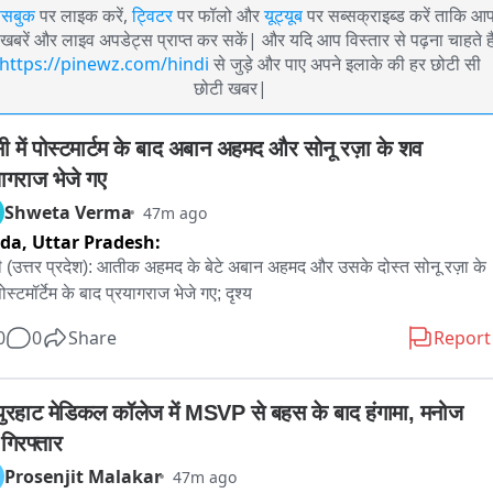
ेसबुक
पर लाइक करें,
ट्विटर
पर फॉलो और
यूट्यूब
पर सब्सक्राइब्ड करें ताकि आ
खबरें और लाइव अपडेट्स प्राप्त कर सकें| और यदि आप विस्तार से पढ़ना चाहते है
https://pinewz.com/hindi
से जुड़े और पाए अपने इलाके की हर छोटी सी
छोटी खबर|
सी में पोस्टमार्टम के बाद अबान अहमद और सोनू रज़ा के शव 
यागराज भेजे गए
Shweta Verma
47m ago
ida,
Uttar Pradesh:
ी (उत्तर प्रदेश): आतीक अहमद के बेटे अबान अहमद और उसके दोस्त सोनू रज़ा के 
स्टमॉर्टेम के बाद प्रयागराज भेजे गए; दृश्य
0
0
Share
Report
पुरहाट मेडिकल कॉलेज में MSVP से बहस के बाद हंगामा, मनोज 
गिरफ्तार
Prosenjit Malakar
47m ago