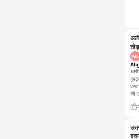
अली
तोड
MS
Ali
अलीग
दुपट
दरवा
को उ
अस्प
पार्
उत्त
बचा