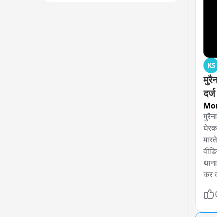
KS
मुरै
दर्ज
Mo
मुरैन
घेरक
मारत
वीडि
थाना
कर क