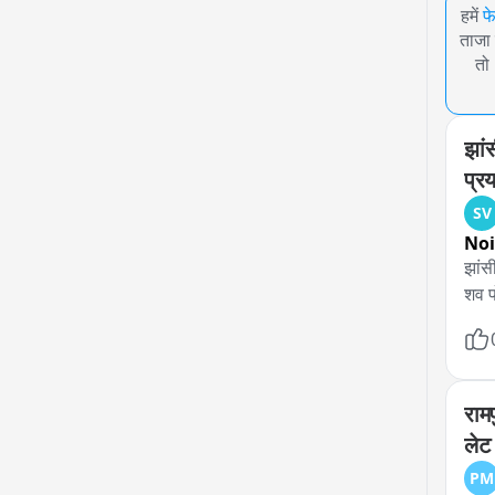
हमें
फ
ताजा 
तो
झां
प्र
SV
No
झांस
शव पो
राम
लेट 
PM