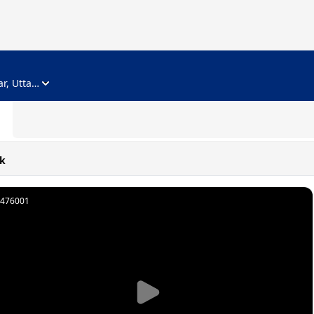
ADVERTISEMENT
Noida, Gautam Buddha Nagar, Uttar Pradesh
k
476001