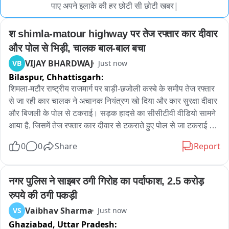
पाए अपने इलाके की हर छोटी सी छोटी खबर|
श shimla-matour highway पर तेज रफ्तार कार दीवार 
और पोल से भिड़ी, चालक बाल-बाल बचा
VIJAY BHARDWAJ
VB
Just now
Bilaspur,
Chhattisgarh:
शिमला-मटौर राष्ट्रीय राजमार्ग पर बाड़ी-छजोली कस्बे के समीप तेज रफ्तार 
से जा रही कार चालक ने अचानक नियंत्रण खो दिया और कार सुरक्षा दीवार 
और बिजली के पोल से टकराई। सड़क हादसे का सीसीटीवी वीडियो सामने 
आया है, जिसमें तेज रफ्तार कार दीवार से टकराते हुए पोल से जा टकराई 
साफ दिखाई दे रहा है कि हादसा अचानक हुआ। गनीमत रही कि कार चालक 
0
0
Share
Report
बाल-बाल बच गया और किसी तरह की जानी नुकसान नहीं हुआ। जिला 
प्रशासन यातायात नियमों का पालन और स्पीड लिमिट में वाहन चलाने की 
अपील करता है, फिर भी तेज रफ्तार का कहर अकसर सड़कों पर दिखाई देता 
नगर पुलिस ने साइबर ठगी गिरोह का पर्दाफाश, 2.5 करोड़ 
है。
रुपये की ठगी पकड़ी
Vaibhav Sharma
VS
Just now
Ghaziabad,
Uttar Pradesh: