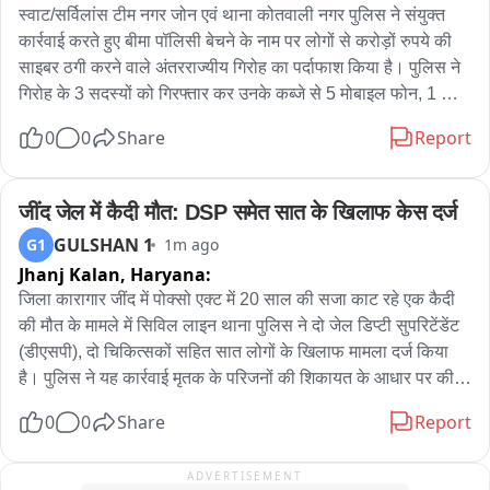
स्वाट/सर्विलांस टीम नगर जोन एवं थाना कोतवाली नगर पुलिस ने संयुक्त 
कार्रवाई करते हुए बीमा पॉलिसी बेचने के नाम पर लोगों से करोड़ों रुपये की 
साइबर ठगी करने वाले अंतरराज्यीय गिरोह का पर्दाफाश किया है। पुलिस ने 
गिरोह के 3 सदस्यों को गिरफ्तार कर उनके कब्जे से 5 मोबाइल फोन, 1 
लैपटॉप, 15 हजार रुपये नकद और 1 मारुति बलेनो कार बरामद की। इन्होंने 
0
0
Share
Report
करीब 2.5 करोड़ रुपये की साइबर ठगी को अंजाम दिया था। साथ ही चार 
राज्यों में दर्जनों साइबर ठगी की घटनाओं का भी पुलिस ने अनावरण किया है। 
गिरफ्तार अभियुक्तों की पहचान पंकज शर्मा, आदित्य यादव उर्फ मोनू और 
जींद जेल में कैदी मौत: DSP समेत सात के खिलाफ केस दर्ज
प्रमोद हरीश चंद्र छेबड़े के रूप में हुई है। 3 को थाना कोतवाली नगर क्षेत्र 
GULSHAN 1
G1
1m ago
से गिरफ्तार किया गया। पुलिस पूछताछ में अभियुक्तों ने बताया कि वह पहले 
Jhanj Kalan,
Haryana:
नोएडा स्थित एक बीमा ब्रोकिंग कंपनी में कॉलिंग का कार्य करते थे। वहीं से 
जिला कारागार जींद में पोक्सो एक्ट में 20 साल की सजा काट रहे एक कैदी 
उन्हें बीमा पॉलिसी धारकों का डाटा और ग्राहकों की जानकारी मिली, 
की मौत के मामले में सिविल लाइन थाना पुलिस ने दो जेल डिप्टी सुपरिटेंडेंट 
जिसका बाद में साइबर ठगी के लिए दुरुपयोग किया। वह लैप्स हो चुकी बीमा 
(डीएसपी), दो चिकित्सकों सहित सात लोगों के खिलाफ मामला दर्ज किया 
पॉलिसियों के ग्राहकों को फोन कर स्वयं को बीमा कंपनी का अधिकृत 
है। पुलिस ने यह कार्रवाई मृतक के परिजनों की शिकायत के आधार पर की 
प्रतिनिधि बताते थे। इसके बाद पॉलिसी को दोबारा सक्रिय कराने या नई 
है। मामले की न्यायिक जांच भी जारी है।

पॉलिसी देने का झांसा देकर उनसे विभिन्न बैंक खातों में धनराशि जमा करा 
0
0
Share
Report
लेते थे। लोगों का विश्वास जीतने के लिए आरोपी लैपटॉप में फोटो एडिटिंग 
मृतक के पिता वासुदेव ने आरोप लगाया कि उनके बेटे को स्वास्थ्य संबंधी 
एप्प की मदद से फर्जी रसीदें तैयार करते थे और इंटरनेट से बीमा कंपनियों के 
ADVERTISEMENT
समस्या होने के बावजूद समय पर उचित उपचार नहीं मिला और उसे मानसिक 
कर्मचारियों के पहचान पत्र डाउनलोड कर व्हाट्सएप के माध्यम से भेजते थे। 