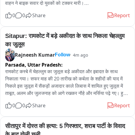
वाहन ने बाइक सवार दो युवकों को टक्कर मारी।

0
0
Share
Report
जानकारी के अनुसार नगला हरी सिंह,थाना दन्नाहार निवासी महेश चंद्र और 
रंजीत हीरो होंडा स्प्लेंडर बाइक से हिंदूपुर,थाना कुर्रा से अपने घर लौट रहे 
थे। 

Sitapur: रामकोट में बड़े अकीदत के साथ निकला चेहल्लुम 
का जुलूस
तभी बुझिया नहर पुल पर पीछे से आए अज्ञात वाहन ने बाइक में टक्कर मार 
दी।

Rajneesh Kumar
4m ago
Follow
Parsada,
Uttar Pradesh:
हादसे में दोनों युवक घायल हो गए,सूचना मिलते ही 108 एंबुलेंस मौके पर 
रामकोट कस्बे में चेहल्लुम का जुलूस बड़े अकीदत और इबादत के साथ 
पहुंची और घायलों को उपचार के लिए अस्पताल भिजवाया। 

निकाला गया। सफर माह की 20 तारीख को कर्बला के शहीदों की याद में 
निकले इस जुलूस में सैकड़ों अजादार काले लिबास में शामिल हुए जुलूस में 
पुलिस अज्ञात वाहन की तलाश कर रही है।
ताबूत, अलम और जुलजनाह को आगे रखकर नौहे और मर्सिया पढ़े गए। हुसैन 
या हुसैन की सदाएं पूरे रामकोट में गूंजती रहीं। अजादारों ने सीना-कुबी कर 
0
0
Share
Report
इमाम हुसैन की कुर्बानी को याद किया रास्ते में जगह-जगह सबील लगाकर 
लोगों को शरबत और पानी पिलाया गया। प्रशासन ने सुरक्षा के कड़े इंतजाम 
किया गया।
सीतापुर में दोस्त की हत्या: 5 गिरफ्तार, शराब पार्टी के विवाद 
के बाद गोली चली