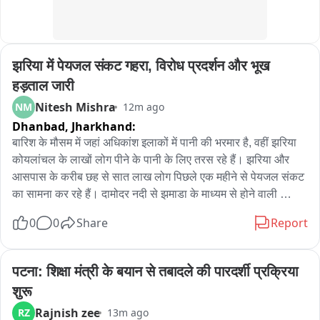
निरीक्षण कराने का आश्वासन दिया है। साथ ही खनन क्षेत्रों के आसपास 
समुचित घेराबंदी, पेड़-पौधे लगाने और पर्याप्त लाइटिंग की व्यवस्था कराने की 
बात कही गई है। वही राजद जिलाध्यक्ष जिला अध्यक्ष ने आरोप लगाते हुए 
झरिया में पेयजल संकट गहरा, विरोध प्रदर्शन और भूख 
कहा कि बाहरी कंपनी और खनन विभाग के अधिकारी मिली भगत कर नियम 
के विरुद्ध होकर अधिक खनन किया। जो अब जानलेवा साबित हो रहा है। 
हड़ताल जारी
उन्होंने कहा कि अगर जिला प्रशासन सुरक्षा के लिहाज से यदि जल्द सुरक्षा 
Nitesh Mishra
NM
12m ago
के लिहाज से करवाई नहीं किया गया तो गठबंधन की ओर से जिले में व्यापक 
Dhanbad,
Jharkhand:
आंदोलन किया जाएगा।
बारिश के मौसम में जहां अधिकांश इलाकों में पानी की भरमार है, वहीं झरिया 
कोयलांचल के लाखों लोग पीने के पानी के लिए तरस रहे हैं। झरिया और 
आसपास के करीब छह से सात लाख लोग पिछले एक महीने से पेयजल संकट 
का सामना कर रहे हैं। दामोदर नदी से झमाडा के माध्यम से होने वाली 
जलापूर्ति बार-बार पाइप फटने, मोटर खराब होने और बिजली की समस्या के 
0
0
Share
Report
कारण बाधित हो रही है। पानी की कोई वैकल्पिक व्यवस्था नहीं होने से लोगों 
का आक्रोश लगातार बढ़ता जा रहा है। गुरुवार को इसी के विरोध में पानी-
बिजली उपभोक्ता मंच के बैनर तले झरिया स्थित झमाडा कार्यालय के सामने 
पटना: शिक्षा मंत्री के बयान से तबादले की पारदर्शी प्रक्रिया 
एक दिवसीय भूख हड़ताल की गई। भूख हड़ताल में बड़ी संख्या में महिला और 
शुरू
पुरुष शामिल हुए। प्रदर्शनकारियों ने जिला प्रशासन और राज्य सरकार से 
Rajnish zee
RZ
13m ago
पेयजल संकट का स्थायी समाधान करने की मांग की। उन्होंने चेतावनी दी कि 