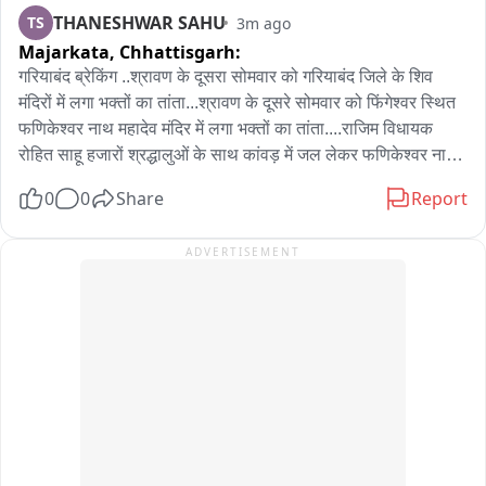
THANESHWAR SAHU
TS
3m ago
Majarkata,
Chhattisgarh:
गरियाबंद ब्रेकिंग ..श्रावण के दूसरा सोमवार को गरियाबंद जिले के शिव 
मंदिरों में लगा भक्तों का तांता...श्रावण के दूसरे सोमवार को फिंगेश्वर स्थित 
फणिकेश्वर नाथ महादेव मंदिर में लगा भक्तों का तांता....राजिम विधायक 
रोहित साहू हजारों श्रद्धालुओं के साथ कांवड़ में जल लेकर फणिकेश्वर नाथ 
मंदिर से त्रिवेणी संगम के मध्य स्थित बाबा कुलेश्वरनाथ महादेव मंदिर के लिए 
0
0
Share
Report
हुए रवाना...18 किलोमीटर पद यात्रा कर हजारों श्रद्धालुओं के द्वारा बाबा 
कुलेश्वरनाथ में किया जाएगा जलाभिषेक....भव्य काँवड़ यात्रा एवं जलाभिषेक 
ADVERTISEMENT
में शामिल होने जिले भर से पहुंच रहे है, शिव भक्त।