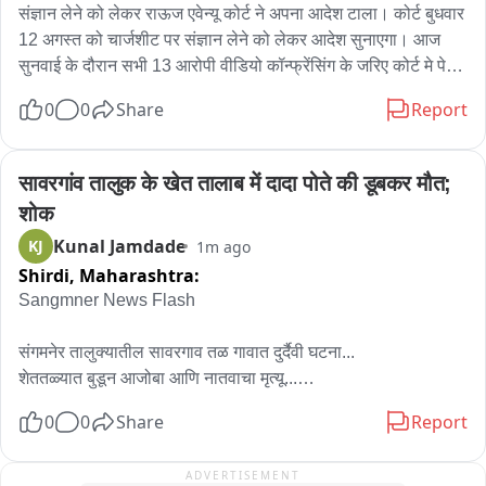
संज्ञान लेने को लेकर राऊज एवेन्यू कोर्ट ने अपना आदेश टाला। कोर्ट बुधवार 
12 अगस्त को चार्जशीट पर संज्ञान लेने को लेकर आदेश सुनाएगा। आज 
सुनवाई के दौरान सभी 13 आरोपी वीडियो कॉन्फ्रेंसिंग के जरिए कोर्ट मे पेश 
हुए।

0
0
Share
Report
REP- ARVIND SINGH
सावरगांव तालुक के खेत तालाब में दादा पोते की डूबकर मौत; 
शोक
Kunal Jamdade
KJ
1m ago
Shirdi,
Maharashtra:
Sangmner News Flash 

संगमनेर तालुक्यातील सावरगाव तळ गावात दुर्दैवी घटना...

शेततळ्यात बुडून आजोबा आणि नातवाचा मृत्यू...

मृतांची नावे — सर्वेश संतोष गुळवे (वय १३) आणि पांडुरंग राखमा गुळवे (वय 
0
0
Share
Report
६५)..

शेततळ्यात नातू बुडत असल्याचे आजोबांच्या निदर्शनास आले...

ADVERTISEMENT
नातवाला वाचवण्यासाठी आजोबांनी शेततळ्यात उडी घेतली..
