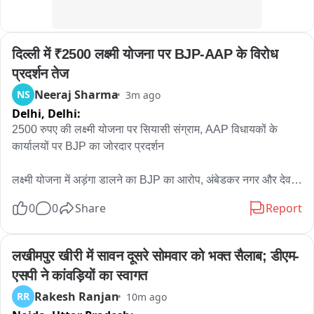
दिल्ली में ₹2500 लक्ष्मी योजना पर BJP-AAP के विरोध 
प्रदर्शन तेज
Neeraj Sharma
NS
3m ago
Delhi,
Delhi:
2500 रुपए की लक्ष्मी योजना पर सियासी संग्राम, AAP विधायकों के 
कार्यालयों पर BJP का जोरदार प्रदर्शन

लक्ष्मी योजना में अड़ंगा डालने का BJP का आरोप, अंबेडकर नगर और देवली 
में AAP कार्यालयों का घेराव

0
0
Share
Report
महिलाओं को ₹2500 देने वाली योजना को लेकर घमासान, AAP विधायकों 
के खिलाफ BJP का विरोध प्रदर्शन

लखीमपुर खीरी में सावन दूसरे सोमवार को भक्त सैलाब; डीएम-
एसपी ने कांवड़ियों का स्वागत
लोकेशन अंबेडकर नगर विधानसभा देवली विधानसभा

Rakesh Ranjan
RR
10m ago