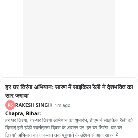
मात्र दुर्दैवाने दोघांचाही पाण्यात बुडून मृत्यू...

घटनेची माहिती मिळताच परिसरात हळहळ व्यक्त...

गुळवे कुटुंबावर दुःखाचा डोंगर...

या घटनेमुळे सावरगाव तळसह संपूर्ण संगमनेर तालुक्यात शोककळा...

घटनेबाबत पोलिसांकडून पुढील कार्यवाही सुरू..
हर घर तिरंगा अभियान: सारण में साइकिल रैली ने देशभक्ति का 
सार जगाया
RAKESH SINGH
RS
1m ago
Chapra,
Bihar:
हर घर तिरंगा, घर-घर तिरंगा अभियान का शुभारंभ, डीएम ने साइकिल रैली को 
दिखाई हरी झंडी स्वतंत्रता दिवस के अवसर पर ‘हर घर तिरंगा, घर-घर 
तिरंगा’ अभियान को जन-जन तक पहुंचाने के उद्देश्य से आज सारण में 