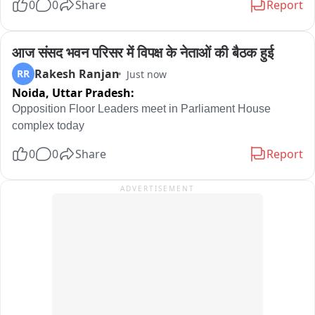
0
0
Share
Report
perform worship. Priest Anil Sharma conducted the rituals 
praying for plentiful rains. After the puja ended, officials 
released the crocodile back into the river.
आज संसद भवन परिसर में विपक्ष के नेताओं की बैठक हुई
Rakesh Ranjan
RR
Just now
Noida,
Uttar Pradesh:
Opposition Floor Leaders meet in Parliament House 
complex today
0
0
Share
Report
ADVERTISEMENT