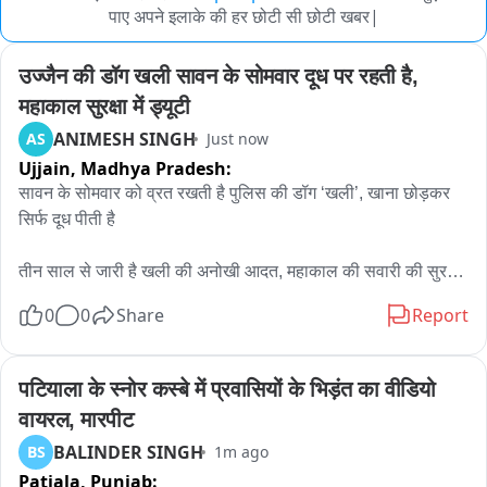
पाए अपने इलाके की हर छोटी सी छोटी खबर|
उज्जैन की डॉग खली सावन के सोमवार दूध पर रहती है, 
महाकाल सुरक्षा में ड्यूटी
ANIMESH SINGH
AS
Just now
Ujjain,
Madhya Pradesh:
सावन के सोमवार को व्रत रखती है पुलिस की डॉग ‘खली’, खाना छोड़कर 
सिर्फ दूध पीती है

तीन साल से जारी है खली की अनोखी आदत, महाकाल की सवारी की सुरक्षा 
में निभाती है ड्यूटी

0
0
Share
Report
उज्जैन। सावन के सोमवार को भगवान महाकाल के भक्त व्रत रखते हैं, 
लेकिन उज्जैन पुलिस की डॉग ‘खली’ भी इस दिन खाना छोड़ देती है। छह 
पटियाला के स्नोर कस्बे में प्रवासियों के भिड़ंत का वीडियो 
साल की मादा डॉग खली सावन के सोमवार को रोटी या कोई दूसरा खाना नहीं 
वायरल, मारपीट
खाती, बल्कि सिर्फ दूध पीती है。

BALINDER SINGH
BS
1m ago
Patiala,
Punjab:
खली उज्जैन पुलिस लाइन में तैनात है और महाकाल की सवारी के दौरान 