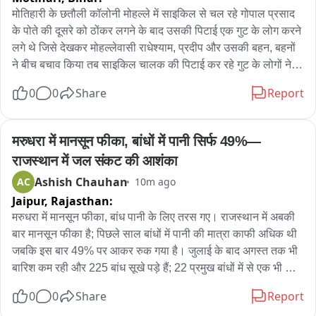
मोतिहारी के छतौली कॉलोनी मोहल्ले में साइकिल से चल रहे गोपाल प्रसाद 
के पोते की दूसरे को ठोंकर लगने के बाद उसकी पिटाई एक गुट के लोग करने 
लगे थे जिसे देखकर मोहल्लेवासी राधेश्याम, प्रदीप और उसकी बहन, बहनों 
ने बीच बचाव किया तब साइकिल चालक की पिटाई कर रहे गुट के लोगों ने 
जमकर उस परिवार की धुनाई कर दी जिसका इलाज निजी अस्पताल में चल 
0
0
Share
Report
रहा है। छतौनी के प्रदीप शर्मा, मोहन उसके बहन और बेटे के साथ लाठी 
डंडे, और लोहे से वार कर दिया। जिसके बाद दूसरे गुट के लोगों को 
जानकारी मिली और मामला उग्र हो गया और घटना सांप्रदायिक रंग लेने 
मरुधरा में मानसून फीका, बांधों में पानी सिर्फ 49%—
लगा लेकिन प्रशासन की तत्परता से बड़ी घटना टली। तकरीबन एक दर्जन 
राजस्थान में जल संकट की आशंका
थाने की पुलिस और अतिरिक्त 500 जवानों ने मोर्चा संभाला। आरोपी मोह. 
Ashish Chauhan
AC
10m ago
जूनाल, जुनैद सहित 20 और अन्य आरोपियों के घर के दरवाजे तोड़कर 
Jaipur,
Rajasthan:
पुलिस ने घर का सर्च अभियान चलाया। हो-हंगामा कर रहे एक व्यक्ति को 
हिरासत में लिया गया। आरोपी गुट के घर से काफी संख्या में लाठी डंडा 
मरुधरा में मानसून फीका, बांध पानी के लिए तरस गए। राजस्थान में अबकी 
बरामद हुआ है वही पुलिस ने तीन घंटे सर्च अभियान चलाकर कई घरों को छान 
बार मानसून फीका है; पिछले साल बांधों में पानी की मात्रा काफी अधिक थी 
मारा। एसडीएम और एसडीपीओ देर रात तक डटे रहे और मजिस्ट्रेट और 
जबकि इस बार 49% पर आकर रुक गया है। जुलाई के बाद अगस्त तक भी 
पुलिस घटनास्थल पर कैंप कर रही है। पीड़ित राधेश्याम कुमार ने कहा कि 
बारिश कम रही और 225 बांध सूखे पड़े हैं; 22 प्रमुख बांधों में से एक भी फुल 
मामूली बात पर एक बच्चे की पिटाई कुछ लोग कर रहे थे जिसे हम बचाने गए 
नहीं हो पाया है, 453 डैम आंशिक रूप से भरे हुए हैं। पिछले साल के मुकाबले 
0
0
Share
Report
तो दूसरे संप्रदाय के लोगों ने हमला कर दिया कई लोग घायल हैं वही 
बांधों में पानी 27 प्रतिशत कम है; अबकी बार सिर्फ 49 प्रतिशत पानी दर्ज 