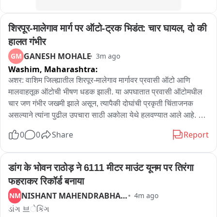
शिरपूर-मालेगाव मार्ग पर ऑटो-ट्रक भिडंत: चार घायल, दो की 
हालत गंभीर
GANESH MOHALE
GM
3m ago
Washim,
Maharashtra:
अशर: वाशिम जिल्ह्यातील शिरपूर-मालेगाव मार्गावर प्रवासी ऑटो आणि 
मालवाहतूक ऑटोची भीषण धडक झाली. या अपघातात प्रवासी ऑटोमधील 
चार जण गंभीर जखमी झाले असून, त्यापैकी दोघांची प्रकृती चिंताजनक 
असल्याने त्यांना पुढील उपचारा साठी अकोला येथे हलवण्यात आले आहे. 
धडकेत प्रवासी ऑटोचा चक्काचूर झाला असून, अपघाता मुळे काही काळ 
0
0
Share
Report
वाहतूक विस्कळीत झाली होती. अपघाताचे नेमके कारण अद्याप स्पष्ट झाले 
नसले, घटनेचा तपास पोलीसानकडून सुरू आहे.
डांग के भोवन राठोड़ ने 6111 मीटर माउंट यूनम पर तिरंगा 
फहराकर रिकॉर्ड बनाया
NISHANT MAHENDRABHAI MAHA
NM
4m ago
ડાંગ 브ેકિંગ
