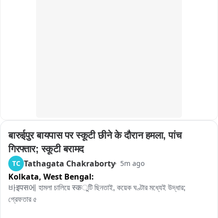
শনিবার গভীর রাতে অপর্ণার বাড়িতে ঢুকে তাঁকে খুন করা হয় বলে পরিবারের অভিযোগ। 
পরিবারের দাবি, এলাকার এক ব্যক্তির সঙ্গে অপর্ণার বিবাহ-বহির্ভুত সম্পর্ক ছিল। সেই 
সম্পর্কের টানাপোড়েনের জেরেই এই খুন হয়ে থাকতে পারে বলে সন্দেহ পরিবারের। 
এমনকী, একাধিক ব্যক্তি এই ঘটনায় জড়িত থাকতে পারে বলেও পরিবারের তরফে দাবি 
করা হয়েছে।

পরিবারের আরও অভিযোগ, גলায় নলি কেটে খুন করতে বস্তায় ভরে অন্যত্র সরিয়ে 
দেওয়ার পরিকল্পনা ছিল। যদিও এই সমস্ত অভিযোগের সত্যতা এখনও 
তদন্তসাপেক্ষ。

রবিবার সকালে বাড়ি থেকে কিছুটা দূরে একটি জমিতে বস্তায় জড়ানো অবস্থায় অপর্ণার 
দেহ দেখতে পান স্থানীয় বাসিন্দারা। খবর ছড়িয়ে পড়তেই এলাকায় ব্যাপক চাঞ্চল্য 
তৈরি হয়। খবর পেয়ে ঘটনাস্থলে পৌঁছয় মঙ্গলকোট থানার পুলিশ। দেহ উদ্ধার করে 
बारुईपुर बायपास पर स्कूटी छीने के दौरान हमला, पांच 
ময়নাতদন্তের জন্য হাসপাতালে পাঠানো হয়েছে。

মৃতার বাড়ি এবং যেখান থেকে দেহ উদ্ধার হয়েছে, সেই দুই জায়গাই ঘিরে রেখে তদন্ত 
गिरफ्तार; स्कूटी बरामद
শুরু করেছে পুলিশ। ঘটনায় জড়িত সন্দেহে একজনকে আটক করে জিজ্ঞাসাবাদ করা 
Tathagata Chakraborty
TC
5m ago
হচ্ছে。

Kolkata,
West Bengal:
তবে ঠিক কী কারণে অপর্ণাকে খুন করা হল? এর নেপথ্যে কি সত্যিই বিবাহ-বহির্ভূত 
바इपस에 হামলা চালিয়ে स्कুটি ছিনতাই, কয়েক ঘণ্টার মধ্যেই উদ্ধার; 
সম্পর্ক, নাকি রয়েছে অন্য কোনও কারণ? খুনের সঙ্গে আর কেউ জড়িত কি না, কীভাবে 
গ্রেফতার ৫

এই ঘটনা ঘটল এবং দেহ বস্তাবন্দি করে জমিতে ফেলে রাখা হল কেন, সমস্ত দিক 
খতিয়ে দেখছে মঙ্গলকোট থানার পুলিশ।
