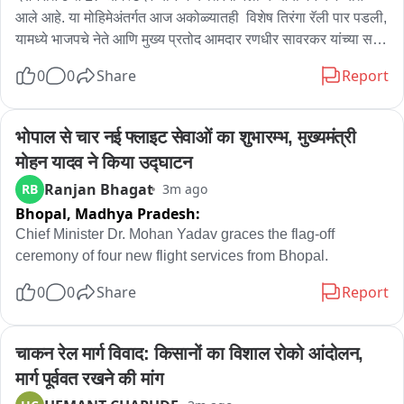
आले आहे. या मोहिमेअंतर्गत आज अकोळ्यातही  विशेष तिरंगा रॅली पार पडली, 
यामध्ये भाजपचे नेते आणि मुख्य प्रतोद आमदार रणधीर सावरकर यांच्या सह 
जिल्ह्यातील भाजपचे पदाधिकारी आणि कार्यकर्ते मोठ्या संख्येने उपस्थित 
0
0
Share
Report
होते..यावेळी सर्वांनी हातात तिरंगा घेऊन सहभागी झाले होते. या रॅलीत शेकडो 
युवक-युवती सहभागी झाले असून, तरुणाईला पक्षाशी जोडण्यासाठी भाजपने हे 
मोठे नियोजन केले.. अकोला शहरातील प्रत्येक मुख्य मार्गावरून दुचाकीवर 
भोपाल से चार नई फ्लाइट सेवाओं का शुभारम्भ, मुख्यमंत्री 
अनेकांनी या रॅलीत सहभाग घेतला.. या रॅलीच्या समारोप वेळी अनेकांचा 
मोहन यादव ने किया उद्घाटन
सत्कार यावेळी करण्यात आला..गेल्या काही दिवसांत नीट  परीक्षांचा गोंधळ 
Ranjan Bhagat
RB
3m ago
आणि शैक्षणिक मुद्द्यांवरून केंद्रीय शिक्षण मंत्री धर्मेंद्र प्रधान यांच्या 
Bhopal,
Madhya Pradesh:
राजीनाम्याची मागणी करत देशभरातील तरुणाईने मोठे आंदोलन उभारले होते. 
या पार्श्वभूमीवर, तरुणांमधील असंतोष दूर करून त्यांना पुन्हा पक्षाकडे 
Chief Minister Dr. Mohan Yadav graces the flag-off 
आकर्षित करण्यासाठी भाजपने या 'तिरंगा रॅली'चे आयोजन प्रत्येक जिल्ह्यात 
ceremony of four new flight services from Bhopal.
केले असल्याची राजकीय वर्तुळात जोरदार चर्चा आहे. स्वातंत्र्य दिनाचा 
0
0
Share
Report
उत्साह आणि देशभक्तीच्या भावनेच्या माध्यमातून तरुण वर्गाला एकत्र आणत, 
पक्षसंघटना अधिक मजबूत करण्याचा भाजपचा हा प्रयत्न मानला जात आहे.
चाकन रेल मार्ग विवाद: किसानों का विशाल रोको आंदोलन, 
मार्ग पूर्ववत रखने की मांग