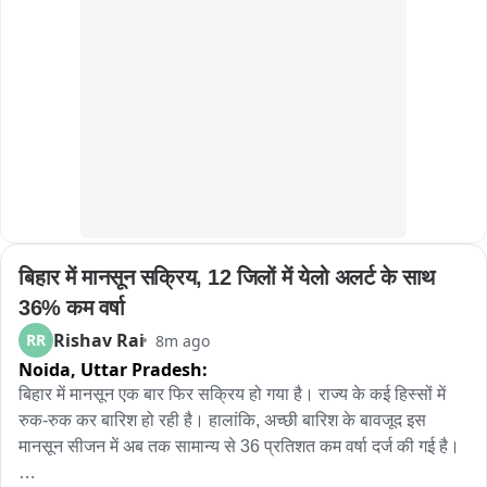
लेकिन रास्ते में ही शक्तिमान की मौत हो गई।

हादसे में शैलेंद्र उर्फ हेमल जोशी की भी मौत हो गई, जबकि घायल सचिन 
जोशी का उपचार कराया जा रहा है। एंबुलेंस में देरी से नाराज परिजनों ने 
अस्पताल में हंगामा किया। सूचना पर पहुंचे अधिकारियों ने परिजनों को 
समझाकर मामला शांत कराया। पुलिस पूरे मामले की जांच पड़ताल कर रही 
है, हादसे के बाद युवकों के परिवारों में मातम पसरा है।

बाइट- डा. रंजन गौतम, सीएमओ, बाराबंकी。
बिहार में मानसून सक्रिय, 12 जिलों में येलो अलर्ट के साथ 
36% कम वर्षा
Rishav Rai
RR
8m ago
Noida,
Uttar Pradesh:
बिहार में मानसून एक बार फिर सक्रिय हो गया है। राज्य के कई हिस्सों में 
रुक-रुक कर बारिश हो रही है। हालांकि, अच्छी बारिश के बावजूद इस 
मानसून सीजन में अब तक सामान्य से 36 प्रतिशत कम वर्षा दर्ज की गई है।
