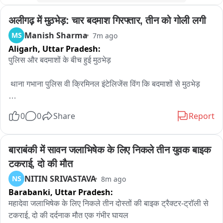
अलीगढ़ में मुठभेड़: चार बदमाश गिरफ्तार, तीन को गोली लगी
Manish Sharma
MS
7m ago
Aligarh,
Uttar Pradesh:
पुलिस और बदमाशों के बीच हुई मुठभेड़

 थाना गभाना पुलिस वी क्रिमिनल इंटेलिजेंस विंग कि बदमाशों से मुठभेड़

 देर रात चेकिंग के दौरान कार सवार बदमाशों ने पुलिस को देखकर बैरियर में 
0
0
Share
Report
टक्कर मार्कर भागने का किया प्रयास

 पुलिस द्वारा पीछा करने पर बदमाशों ने पुलिस पर की फायरिंग

बाराबंकी में सावन जलाभिषेक के लिए निकले तीन युवक बाइक 
टकराई, दो की मौत
 पुलिस की क्रॉस फायरिंग में तीन बदमाशों को लगी गोली

NITIN SRIVASTAVA
NS
8m ago
Barabanki,
Uttar Pradesh:
 पुलिस ने चार अवैध तमंचे 10 जिंदा कारतूस एक छुरा सहित चार बदमाशों को 
किया गिरफ्तार 

महादेवा जलाभिषेक के लिए निकले तीन दोस्तों की बाइक ट्रैक्टर-ट्रॉली से 
टकराई, दो की दर्दनाक मौत एक गंभीर घायल
