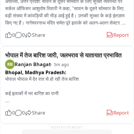
अयोध्या, उत्तर प्रदेश: सावन के दूसरे सोमवार के लिए सुरक्षा व्यवस्था पर 
सर्कल ऑफिसर आशुतोष तिवारी ने कहा, "सावन के दूसरे सोमवार के लिए 
बड़ी संख्या में कांवड़ियों की भीड़ आई हुई है। उनकी सुरक्षा के कड़े इंतज़ाम 
किए गए हैं। नागेश्वरनाथ मंदिर समेत पूरे इलाके को अलग-अलग सेक्टर और 
ज़ोन में बांटा गया है और सबके लिए अलग-अलग ज़िम्मेदारियां तय की गई हैं। 
0
0
Share
Report
CCTV कैमरों और ड्रोन की मदद से लगातार निगरानी की जा रही है। 
कांवड़ियों के आने-जाने वाले इलाके को 'नो-व्हीकल ज़ोन' घोषित किया गया है 
और इसे सख्ती से लागू किया जा रहा है।"
भोपाल में तेज बारिश जारी, जलभराव से यातायात प्रभावित
Ranjan Bhagat
RB
5m ago
Bhopal,
Madhya Pradesh:
भोपाल भोपाल में देर रात से हो रही तेज बारिश 

कई इलाकों में भर बारिश का पानी 

निचले इलाकों में जल भराव की स्थिति 

0
0
Share
Report
कल से ही रुक-रुक करके हो रही बारिश
ADVERTISEMENT