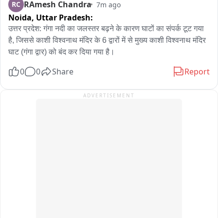
RAmesh Chandra
RC
7m ago
है। वायरल वीडियो के संबंध में—जिसे पैलेट गन समझा जा रहा है, वह असल 
Noida,
Uttar Pradesh:
में पेंटबॉल गन है यह नरम, रंगीन गेंदें चलाती है जिनका इस्तेमाल उपद्रवियों 
को चिह्नित करने और उनकी पहचान करने के लिए किया जाता है। यह पैलेट 
उत्तर प्रदेश: गंगा नदी का जलस्तर बढ़ने के कारण घाटों का संपर्क टूट गया 
गन नहीं है...
है, जिससे काशी विश्वनाथ मंदिर के 6 द्वारों में से मुख्य काशी विश्वनाथ मंदिर 
घाट (गंगा द्वार) को बंद कर दिया गया है।
0
0
Share
Report
ADVERTISEMENT