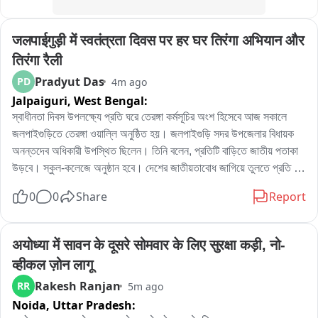
जलपाईगुड़ी में स्वतंत्रता दिवस पर हर घर तिरंगा अभियान और 
तिरंगा रैली
Pradyut Das
PD
4m ago
Jalpaiguri,
West Bengal:
স্বাধীনতা দিবস উপলক্ষ্যে প্রতি ঘরে তেরঙ্গা কর্মসূচির অংশ হিসেবে আজ সকালে 
জলপাইগুড়িতে তেরঙ্গা ওয়াল্লি অনুষ্ঠিত হয়। জলপাইগুড়ি সদর উপজেলার বিধায়ক 
অনন্তদেব অধিকারী উপস্থিত ছিলেন। তিনি বলেন, প্রতিটি বাড়িতে জাতীয় পতাকা 
উড়বে। স্কুল-কলেজে অনুষ্ঠান হবে। দেশের জাতীয়তাবোধ জাগিয়ে তুলতে প্রতি 
বাড়িতে তেরঙ্গা কর্মসূচি পালন হয়েছে জলশহরে। এদিন বিশ্ব বাংলা ক্রীড়াঙ্গন থেকে 
0
0
Share
Report
জাতীয় পতাকা নিয়ে একটি শোভাযাত্রা হয়, জেলাশাসকের দপ্তর দিয়ে শেষ হয়। 
জেলাশাসক অদিতি চৌধিরী-সহ প্রশাসনিক আধিকারিকেরা উপস্থিত ছিলেন। বিধায়ক 
বলেন, প্রতিটি মানুষকে জাতীয়তাবোধে উদ্ধুদ্ধ করতেই এই উদ্যোগ।
अयोध्या में सावन के दूसरे सोमवार के लिए सुरक्षा कड़ी, नो-
व्हीकल ज़ोन लागू
Rakesh Ranjan
RR
5m ago
Noida,
Uttar Pradesh: