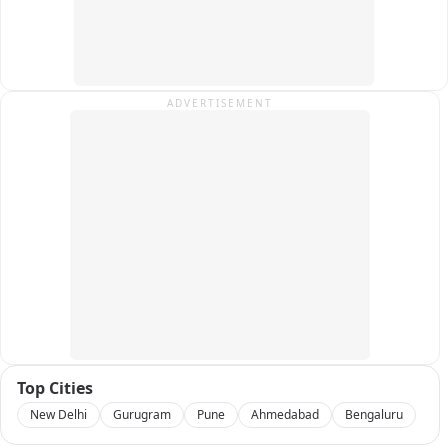
રજૂઆત કરવા છતાં સમસ્યાનું નિરાકરણ નહીં આવતા પરિવારનો 
રોષ ફાટી નીકળયો છે. પરિવારનું કહેવું છે કે અધિકારીઓની 
કામગીરીથી અમારે આત્મહત્યા કરવી પડે તેવી પરિસ્થિતિ સર્જાઈ 
છે. હવે સવાલ એ છે કે મનપાની જગ્યા રોકાણ ಶાખા ખરેખર 
નિયમ પ્રમાણે કાર્યવાહી કરી રહી છે કે પછી કાર્યવાહી કરવામાં પણ 
ADVERTISEMENT
ભેદભાવ થઈ રહ્યો છે? એક તરફ નોનવેજની લાંડીઓ યથાવત્ 
અને બીજી તરફ હિન્દુ ધંધાર્થીઓ સામે કાર્યવાહી—આ આખા 
મામલે રાજકોટ મનપાના ઉચ્ચ અધિકારીઓ ક્યારે જવાબ આપશે?
Top Cities
New Delhi
Gurugram
Pune
Ahmedabad
Bengaluru