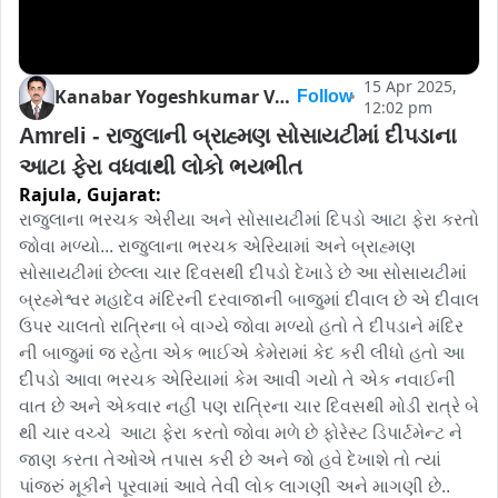
15 Apr 2025,
Kanabar Yogeshkumar Vanmslidas
Follow
12:02 pm
Amreli - રાજુલાની બ્રાહ્મણ સોસાયટીમાં દીપડાના 
આટા ફેરા વધવાથી લોકો ભયભીત
Rajula,
Gujarat:
રાજુલાના ભરચક એરીયા અને સોસાયટીમાં દિપડો આટા ફેરા કરતો 
જોવા મળ્યો... રાજુલાના ભરચક એરિયામાં અને બ્રાહ્મણ 
સોસાયટીમાં છેલ્લા ચાર દિવસથી દીપડો દેખાડે છે આ સોસાયટીમાં 
બ્રહ્મેશ્વર મહાદેવ મંદિરની દરવાજાની બાજુમાં દીવાલ છે એ દીવાલ 
ઉપર ચાલતો રાત્રિના બે વાગ્યે જોવા મળ્યો હતો તે દીપડાને મંદિર 
ની બાજુમાં જ રહેતા એક ભાઈએ કેમેરામાં કેદ કરી લીધો હતો આ 
દીપડો આવા ભરચક એરિયામાં કેમ આવી ગયો તે એક નવાઈની 
વાત છે અને એકવાર નહીં પણ રાત્રિના ચાર દિવસથી મોડી રાત્રે બે 
થી ચાર વચ્ચે  આટા ફેરા કરતો જોવા મળે છે ફોરેસ્ટ ડિપાર્ટમેન્ટ ને 
જાણ કરતા તેઓએ તપાસ કરી છે અને જો હવે દેખાશે તો ત્યાં 
પાંજરું મૂકીને પૂરવામાં આવે તેવી લોક લાગણી અને માગણી છે.. 