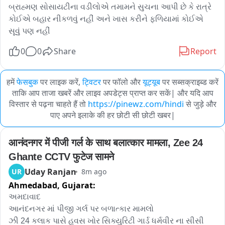
બ્રાહ્મણ સોસાયટીના વડીલોએ તમામને સુચના આપી છે કે રાત્રે 
કોઈએ બહાર નીકળવું નહીં અને ખાસ કરીને ફળિયામાં કોઈએ 
સૂવું પણ નહીં
0
0
Share
Report
हमें
फेसबुक
पर लाइक करें,
ट्विटर
पर फॉलो और
यूट्यूब
पर सब्सक्राइब्ड करें
ताकि आप ताजा खबरें और लाइव अपडेट्स प्राप्त कर सकें| और यदि आप
विस्तार से पढ़ना चाहते हैं तो
https://pinewz.com/hindi
से जुड़े और
पाए अपने इलाके की हर छोटी सी छोटी खबर|
आनंदनगर में पीजी गर्ल के साथ बलात्कार मामला, Zee 24 
Ghante CCTV फुटेज सामने
Uday Ranjan
UR
8m ago
Ahmedabad,
Gujarat:
અમદાવાદ 

આનંદનગર માં પીજી ગર્લ પર બળાત્કાર મામલો 

ઝી 24 કલાક પાસે હવસ ખોર સિક્યુરિટી ગાર્ડ ધર્મવીર ના સીસી 