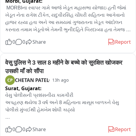
Morbi,
Gujarat:
તિરંગા ખાતર પોતાના પ્રાણનું બલિદાન આપનાર અમર શહીદ વીર 
વિનોદ કિનારીવાલાની પુણ્યતિથિ નિમિત્તે અપાઈ શ્રદ્ધાંજલિ

 MORBIના રવાપર ગામે આજે ખેડૂત મહાસભા યોજાઇ હતી જેમાં 
દર વર્ષે નગર પ્રાથમિક શિક્ષણ સમિતિ અમદાવાદ દ્વારા ટાઉન હોલ 
ખેડૂત નેતા રાગેશ ટીકેત, યદુવીરસિંહ ચૌધરી સહિતના આગેવાનો 
થી ગુજરા કોલેજ શહીદ વીર વિનોદ કિનારીવાલાની પ્રતિમા સુધી 
હાજર રહ્યા હતા અને આ સમયમાં ગુજરાતના ખેડૂત આંદોલન 
રેલી કાઢી શ્રદ્ધાંજલિ આપવામાં આવી

કરનારા તમામ ખેડૂતોએ તેમની ભુનીદહિતે બિરદાવ્યા હતા તેમજ 
કાર્યક્રમમાં મેયર. ધારાસભ્ય અને કોર્પોરેટર સાથે સ્કૂલ બોર્ડના 
તેના પગલે આંદોલન માટે ગુજરાત મોડલ તમામ ભારતમાં પ્રચલિત 
0
0
Share
Report
સભ્યો અને બાળકો જોડાયા
કરવાની લાગણી વ્યક્ત થઈ હતી. કેસર આંદોલન માટે ગુજરાતની 
ધરતી પરથી એલાન થયું હતું કે જો ગુજરાતમાં ખેડૂતો હક માટે 
આંદોલન કરે છે અને તેની સામે પોલીસની આંદોલન થાય તો તેનું 
वेसु पुलिस ने 3 साल 8 महीने के बच्चे को सुरक्षित खोजकर 
પડકાર પંજાબ અને હરિયાણામાં પડશે અને 天天中彩票充值ા
उसकी माँ को सौंपा
ના ખેડૂતોએ તેનો回应 માન્ય કરી શકો છો. મોરબી સહિત 
CHETAN PATEL
CP
13h ago
ગુજરાતમાં privata વીજ કંપનીઓના.threshold લખાણને કારણે 
Surat,
Gujarat:
પૈસા માટે થાંધલા ઊભા કરી રહ્યાં છે અને વીજ વાયરો પસાર 
કરવાની કામગીરી હેઠળ ખેડૂતોએ પૂરતો વળતરની માંગણી કરી 
વેસુ પોલીસની પ્રશંસનીય કામગીરી

હતી.  રાતે યોજાયેલા સંબોધન દરમિયાન આગેવાનો સહિતના 
અપહરણ થયેલા 3 વર્ષ અને 8 મહિનાના માસૂમ બાળકને વેસુ 
નેતાઓએ આંદોલનને ટેકો જાહેર કર્યો હતો. વાર્તામાં યદુવીરસિંહ 
પોલીસે મુંબઈથી હેમખેમ શોધી કાઢ્યો

ચૌધરીએ સરકારના હિતદર્વારા ખેડૂતની આવક બમણી કરવાની 
વાતો લોકોના કોર્ટમાં આવેલી છે અને ખેડૂત સમાજનું એક પરિવાર 
સુરતના વેસુ વિસ્તારમાંથી અપહરણ થયેલા 3 વર્ષ અને 8 મહિનાના 
0
0
Share
Report
હોવાનું જણાવ્યું હતું. આંદોલન હવે સમગ્ર દેશમાં કેન્દ્રિત 
માસૂમ બાળકને વેસુ પોલીસે મુંબઈથી હેમખેમ શોધી બહાર શોધી 