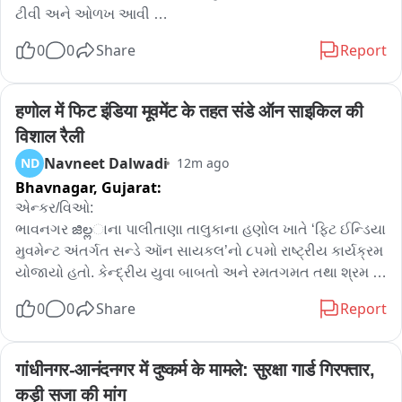
ટીવી અને ઓળખ આવી 

ઝી 24 કલાક પાસે આરોપી ધર્મવીર ના Фોટો આવ્યો 

0
0
Share
Report
અમે આપને દેખાડીશું આ હેવાન નો સાચો ચહેરો 

જૂવો આ છે બળાત્કારી ધર્મવીર 

bળાત્કાર પહેલા અને બાદ ના સીસી ટીવી પણ આવતા હતા ઝી 24 
हणोल में फिट इंडिया मूवमेंट के तहत संडे ऑन साइकिल की 
કલાક પાસે આવ્યા
विशाल रैली
Navneet Dalwadi
ND
12m ago
Bhavnagar,
Gujarat:
એન્કર/વિઓ:

ભાવનગર జిల్లાના પાલીતાણા તાલુકાના હણોલ ખાતે ‘ફિટ ઈન્ડિયા 
મુવમેન્ટ અંતર્ગત સન્ડે ઑન સાયકલ’નો ૮૫મો રાષ્ટ્રીય કાર્યક્રમ 
યોજાયો હતો. કેન્દ્રીય યુવા બાબતો અને રમતગમત તથા શ્રમ 
અને રોજગાર મંત્રી ડૉ. મનસુખભાઈ માંડવિયાની આગેવાનીમાં 
0
0
Share
Report
યોજાયેલા કાર્યક્રમમાં મોટી સંખ્યામાં યુવાનો, ગ્રામજનો, 
રમતવીરો અને સાયકલિંગપ્રેમીઓ જોડાયા હતા. જે અંતર્ગત 
આજે સવારે હણોલથી નેસડી અને નોઘણવદર સુધી અંદાજે ૬ 
गांधीनगर-आनंदनगर में दुष्कर्म के मामले: सुरक्षा गार्ड गिरफ्तार, 
કિલોમીટરની સાયકલ રેલી યોજાઈ હતી. કેન્દ્રીય મંત્રી મનસુખ 
कड़ी सजा की मांग
માંડવીયાએ સાયકલ ચલાવી ‘ફિટ ઈન્ડિયા–નશામુક્ત ભારત’નો 