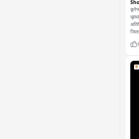
Sho
कूरेभ
धूमध
अतिथ
जिला
कार्
पहना