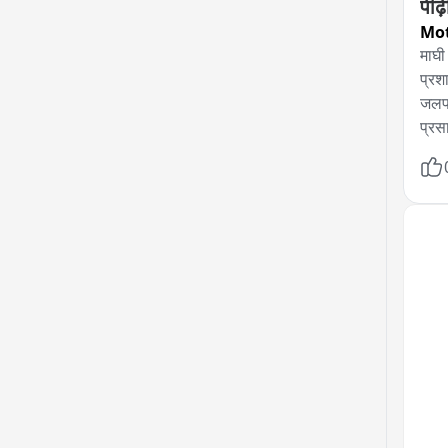
पीढ
Mot
माघी 
प्रश
जलपा
प्रस