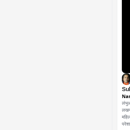
Sul
Na
लंभु
लखनऊ
महिल
परेश