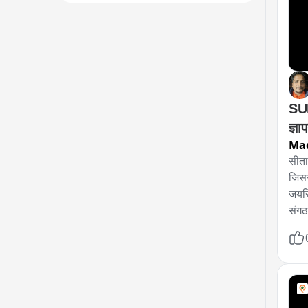
SUL
ज्ञा
Ma
सीता
जिसस
जयसि
संगठ